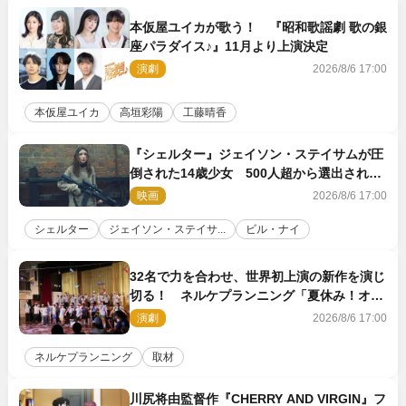
本仮屋ユイカが歌う！ 『昭和歌謡劇 歌の銀
座パラダイス♪』11月より上演決定
演劇
2026/8/6 17:00
本仮屋ユイカ
高垣彩陽
工藤晴香
『シェルター』ジェイソン・ステイサムが圧
倒された14歳少女 500人超から選出された
新鋭ボディ・レイ・ブレスナックとは
映画
2026/8/6 17:00
シェルター
ジェイソン・ステイサ...
ビル・ナイ
32名で力を合わせ、世界初上演の新作を演じ
切る！ ネルケプランニング「夏休み！オ
ン・ワークショップ2026」レポート【最終
演劇
2026/8/6 17:00
日】
ネルケプランニング
取材
川尻将由監督作『CHERRY AND VIRGIN』フ