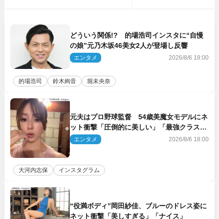
どういう関係!? 的場浩司インスタに“自慢
の娘”元乃木坂46美女2人が登場し反響
エンタメ
2026/8/6 18:00
的場浩司
鈴木絢音
堀未央奈
元夫はプロ野球監督 54歳美魔女モデルにネ
ット衝撃「圧倒的に美しい」「最強クラス」
「うっとり」
エンタメ
2026/8/6 18:00
大河内志保
インスタグラム
“役満ボディ”岡田紗佳、ブルーのドレス姿に
ネット衝撃「美しすぎる」「ナイス」