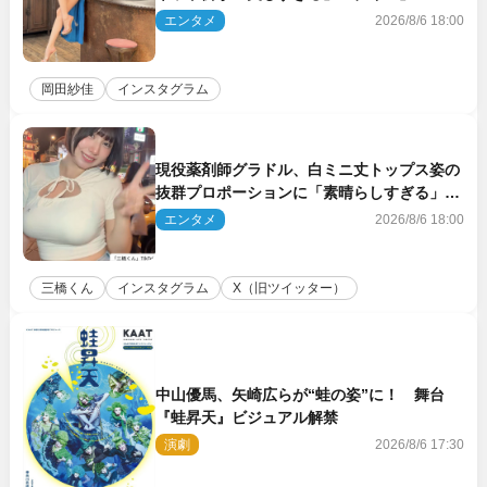
エンタメ
2026/8/6 18:00
岡田紗佳
インスタグラム
現役薬剤師グラドル、白ミニ丈トップス姿の
抜群プロポーションに「素晴らしすぎる」
「すっっっご！」とネット絶賛
エンタメ
2026/8/6 18:00
三橋くん
インスタグラム
X（旧ツイッター）
中山優馬、矢崎広らが“蛙の姿”に！ 舞台
『蛙昇天』ビジュアル解禁
演劇
2026/8/6 17:30