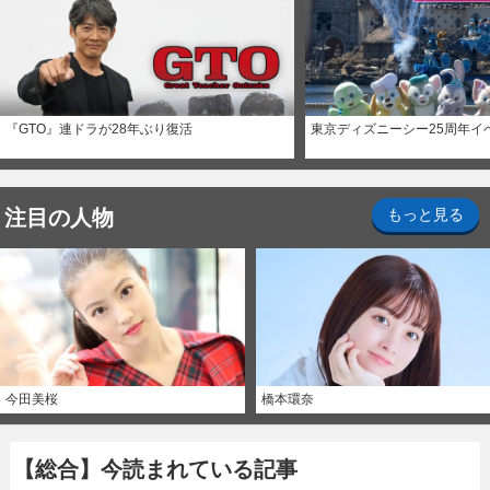
『GTO』連ドラが28年ぶり復活
東京ディズニーシー25周年イ
注目の人物
もっと見る
今田美桜
橋本環奈
【総合】今読まれている記事