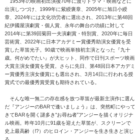
1953年の映画初出演後70年に渡りドラマ・映画などに
出演しつづけ、1999年に紫綬褒章、2005年に旭日小綬
章、2024年には文化功労者に選出され、2013年に第48回
紀伊國屋演劇賞・個人賞、永年の舞台の功績に対して
2014年に第39回菊田一夫演劇賞・特別賞、2020年に毎日
芸術賞、2022年に日本アカデミー賞優秀助演女優賞を受
賞した草笛光子。90歳で映画単独初主演となった『九十
歳。何がめでたい』が大ヒット、同作で日刊スポーツ映画
大賞主演女優賞を受賞。さらに先日、第48回日本アカデミ
ー賞優秀主演女優賞にも選出され、3月14日に行われる授
賞式での最優秀賞受賞も期待されている。
そんな唯一無二の存在感を放つ草笛が最新主演作に選ん
だ『アンジーのBARで逢いましょう』は、突然町にやって
きてBARを開く謎多き“お尋ね者”アンジーを描くオリジナ
ル映画。昨年10月に91歳を迎えた草笛が、スクリーンで
史上最高齢（!?）のヒロイン・アンジーを生き生きと演じ
る。