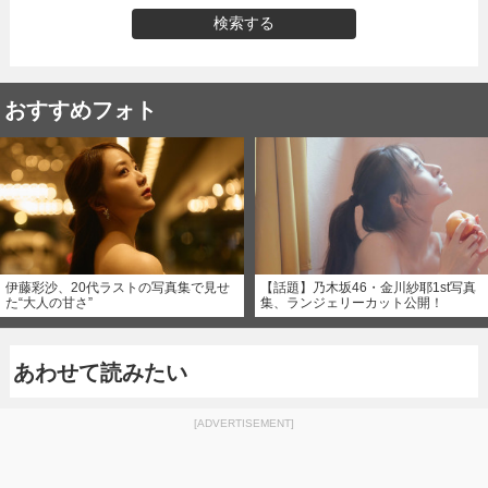
検索する
おすすめフォト
伊藤彩沙、20代ラストの写真集で見せ
【話題】乃木坂46・金川紗耶1st写真
た“大人の甘さ”
集、ランジェリーカット公開！
あわせて読みたい
[ADVERTISEMENT]