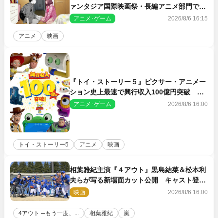
ァンタジア国際映画祭・長編アニメ部門で観
客賞・金賞受賞！
アニメ･ゲーム
2026/8/6 16:15
アニメ
映画
『トイ・ストーリー５』ピクサー・アニメー
ション史上最速で興行収入100億円突破 シ
リーズNo.1興収が目前
アニメ･ゲーム
2026/8/6 16:00
トイ・ストーリー5
アニメ
映画
相葉雅紀主演『４アウト』黒島結菜＆松本利
夫らが写る新場面カット公開 キャスト登壇
イベントも決定
映画
2026/8/6 16:00
4アウト ─もう一度、...
相葉雅紀
嵐