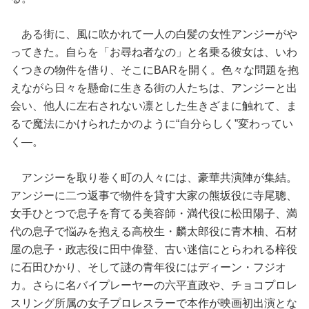
ある街に、風に吹かれて一人の白髪の女性アンジーがや
ってきた。自らを「お尋ね者なの」と名乗る彼女は、いわ
くつきの物件を借り、そこにBARを開く。色々な問題を抱
えながら日々を懸命に生きる街の人たちは、アンジーと出
会い、他人に左右されない凛とした生きざまに触れて、ま
るで魔法にかけられたかのように“自分らしく”変わってい
く―。
アンジーを取り巻く町の人々には、豪華共演陣が集結。
アンジーに二つ返事で物件を貸す大家の熊坂役に寺尾聰、
女手ひとつで息子を育てる美容師・満代役に松田陽子、満
代の息子で悩みを抱える高校生・麟太郎役に青木柚、石材
屋の息子・政志役に田中偉登、古い迷信にとらわれる梓役
に石田ひかり、そして謎の青年役にはディーン・フジオ
カ。さらに名バイプレーヤーの六平直政や、チョコプロレ
スリング所属の女子プロレスラーで本作が映画初出演とな