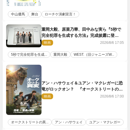
中山優馬
舞台
ローチケ演劇宣言！
重岡大毅、原菜乃華、田中みな実ら『5秒で
完全犯罪を生成する方法』完成披露に登
壇！ それぞれのAI活用術も発表
映画
2026/8/6 17:05
5秒で完全犯罪を生成...
重岡大毅
WEST.（旧ジャニーズW...
アン・ハサウェイ＆ユアン・マクレガーに恐
竜がロックオン？ 『オークストリートの異
変』新ビジュアル＆本編映像初解禁
映画
2026/8/6 17:00
オークストリートの異...
アン・ハサウェイ
ユアン・マクレガー