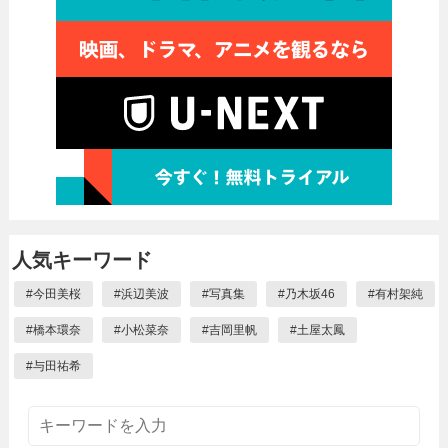
人気キーワード
#
今田美桜
#
浜辺美波
#
写真集
#
乃木坂46
#
有村架純
#
橋本環奈
#
小松菜奈
#
吉岡里帆
#
土屋太鳳
#
与田祐希