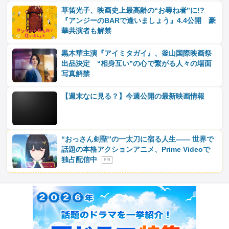
草笛光子、映画史上最高齢の“お尋ね者”に!?
『アンジーのBARで逢いましょう』4.4公開 豪
華共演者も解禁
黒木華主演『アイミタガイ』、釜山国際映画祭
出品決定 “相身互い”の心で繋がる人々の場面
写真解禁
【週末なに見る？】今週公開の最新映画情報
“おっさん剣聖”の一太刀に宿る人生―― 世界で
話題の本格アクションアニメ、Prime Videoで
独占配信中
P R