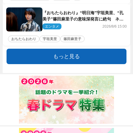
『おちたらおわり』“明日海”宇垣美里、“孔
美子”篠田麻里子の意味深発言に絶句 ネッ
ト驚き「まさか」「意外な展開」
エンタメ
2026/8/6 15:00
おちたらおわり
宇垣美里
篠田麻里子
もっと見る