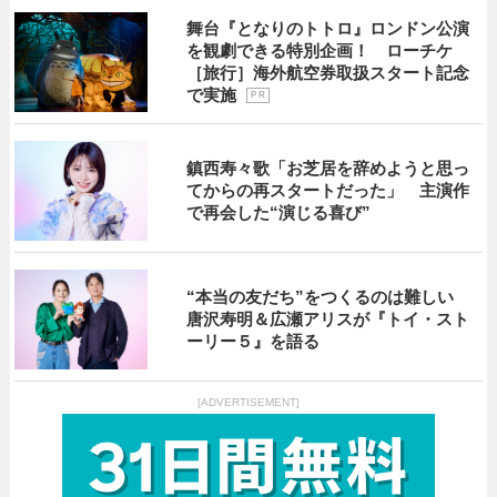
舞台『となりのトトロ』ロンドン公演
を観劇できる特別企画！ ローチケ
［旅行］海外航空券取扱スタート記念
で実施
P R
鎮西寿々歌「お芝居を辞めようと思っ
てからの再スタートだった」 主演作
で再会した“演じる喜び”
“本当の友だち”をつくるのは難しい
唐沢寿明＆広瀬アリスが『トイ・スト
ーリー５』を語る
[ADVERTISEMENT]