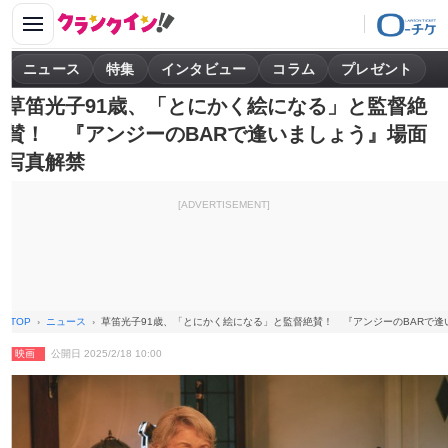
ニュース
特集
インタビュー
コラム
プレゼント
草笛光子91歳、「とにかく絵になる」と監督絶
賛！ 『アンジーのBARで逢いましょう』場面
写真解禁
[ADVERTISEMENT]
TOP
ニュース
草笛光子91歳、「とにかく絵になる」と監督絶賛！ 『アンジーのBARで
映画
公開日 2025/2/18 10:00