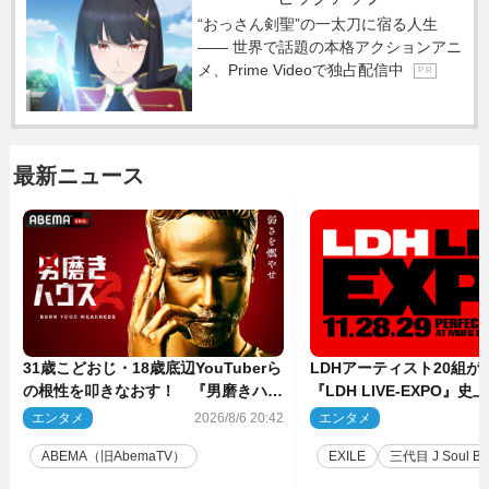
“おっさん剣聖”の一太刀に宿る人生
―― 世界で話題の本格アクションアニ
メ、Prime Videoで独占配信中
P R
最新ニュース
31歳こどおじ・18歳底辺YouTuberら
LDHアーティスト20組
の根性を叩きなおす！ 『男磨きハウ
『LDH LIVE‐EXPO』
ス』第2弾コーチ陣発表
技場で開催決定
エンタメ
2026/8/6 20:42
エンタメ
2
ABEMA（旧AbemaTV）
EXILE
三代目 J Soul Brot