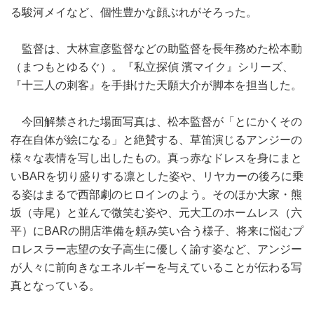
る駿河メイなど、個性豊かな顔ぶれがそろった。
監督は、大林宣彦監督などの助監督を長年務めた松本動
（まつもとゆるぐ）。『私立探偵 濱マイク』シリーズ、
『十三人の刺客』を手掛けた天願大介が脚本を担当した。
今回解禁された場面写真は、松本監督が「とにかくその
存在自体が絵になる」と絶賛する、草笛演じるアンジーの
様々な表情を写し出したもの。真っ赤なドレスを身にまと
いBARを切り盛りする凛とした姿や、リヤカーの後ろに乗
る姿はまるで西部劇のヒロインのよう。そのほか大家・熊
坂（寺尾）と並んで微笑む姿や、元大工のホームレス（六
平）にBARの開店準備を頼み笑い合う様子、将来に悩むプ
ロレスラー志望の女子高生に優しく諭す姿など、アンジー
が人々に前向きなエネルギーを与えていることが伝わる写
真となっている。