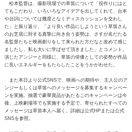
松本監督は、撮影現場での草笛について「役作りにはと
てもこだわり、いろいろなアイデアを出してくれて、台本
や台詞については幾度となくディスカッションを交わし
た」と振り返り、「より良い作品にしようという草笛さん
のお芝居に対する真摯に向き合う姿勢は、さすが名だたる
名監督たちと映画創りをして来られた方だなと改めて感じ
ましたし、私も大いに学ばせて頂きました」とコメント。
演じたアンジーと同様に、草笛の俳優としての姿勢が作品
に良いエネルギーをもたらしたことをうかがわせた。
また本日より公式SNSで、映画への期待や、主人公のア
ンジーもしくは草笛へのメッセージを募集するキャンペー
ンを実施。抽選で豪華賞品があたるこのキャンペーンは今
後、上映劇場等でも実施する予定で、寄せられたすべての
メッセージは草笛本人へ届く。詳細は公式HPまたは公式
SNSを参照。