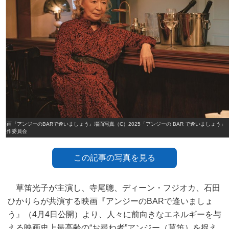
映画『アンジーのBARで逢いましょう』場面写真（C）2025「アンジーの BAR で逢いましょう」
製作委員会
この記事の写真を見る
草笛光子が主演し、寺尾聰、ディーン・フジオカ、石田
ひかりらが共演する映画『アンジーのBARで逢いましょ
う』（4月4日公開）より、人々に前向きなエネルギーを与
える映画史上最高齢の“お尋ね者”アンジー（草笛）を捉え