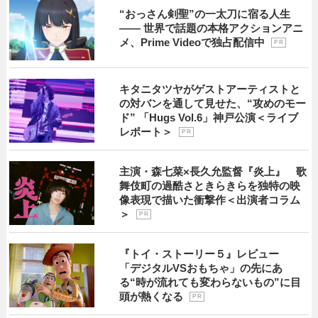
“おっさん剣聖”の一太刀に宿る人生
―― 世界で話題の本格アクションアニ
メ、Prime Videoで独占配信中
P R
キタニタツヤがゲストアーティストと
の対バンを通して見せた、“攻めのモー
ド” 「Hugs Vol.6」神戸公演＜ライブ
レポート＞
P R
主演・森七菜×長久允監督『炎上』 歌
舞伎町の過酷さときらきらを独特の映
像表現で描いた衝撃作＜出演者コラム
＞
P R
『トイ・ストーリー５』レビュー
「デジタルVSおもちゃ」の先にあ
る“時が流れても変わらないもの”に目
頭が熱くなる
P R