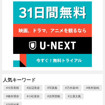
人気キーワード
#
今田美桜
#
浜辺美波
#
写真集
#
乃木坂46
#
有村架純
#
橋本環奈
#
小松菜奈
#
吉岡里帆
#
土屋太鳳
#
与田祐希