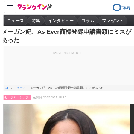
ニュース
特集
インタビュー
コラム
プレゼント
メーガン妃、As Ever商標登録申請書類にミスが
あった
[ADVERTISEMENT]
TOP
ニュース
メーガン妃、As Ever商標登録申請書類にミスがあった
セレブ＆ゴシップ
公開日 2025/3/21 18:30