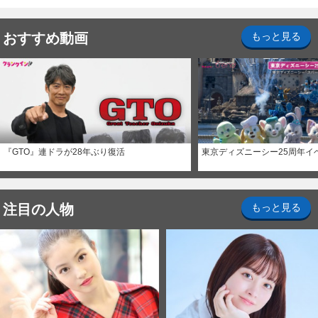
おすすめ動画
もっと見る
『GTO』連ドラが28年ぶり復活
東京ディズニーシー25周年イ
注目の人物
もっと見る