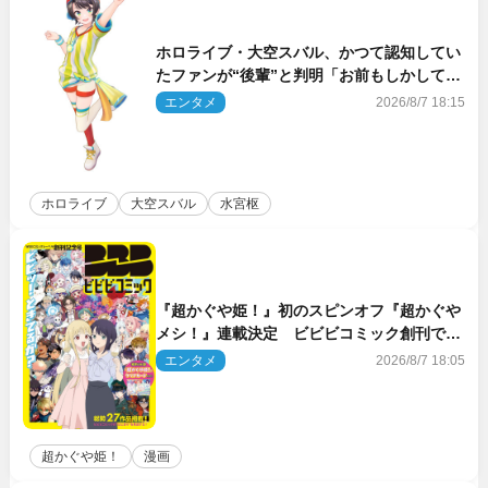
ホロライブ・大空スバル、かつて認知してい
たファンが“後輩”と判明「お前もしかしてあ
のときの？」
エンタメ
2026/8/7 18:15
ホロライブ
大空スバル
水宮枢
『超かぐや姫！』初のスピンオフ『超かぐや
メシ！』連載決定 ビビビコミック創刊で31
作品一挙公開
エンタメ
2026/8/7 18:05
超かぐや姫！
漫画