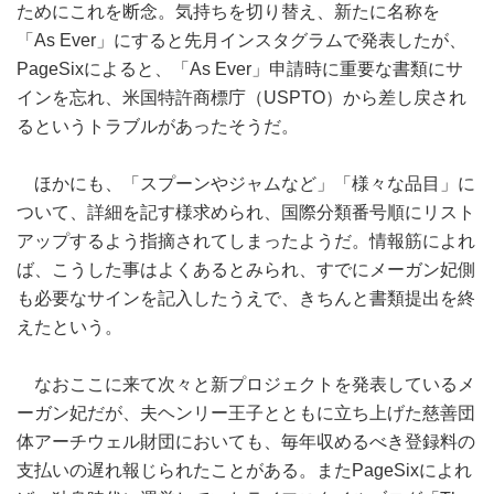
ためにこれを断念。気持ちを切り替え、新たに名称を
「As Ever」にすると先月インスタグラムで発表したが、
PageSixによると、「As Ever」申請時に重要な書類にサ
インを忘れ、米国特許商標庁（USPTO）から差し戻され
るというトラブルがあったそうだ。
ほかにも、「スプーンやジャムなど」「様々な品目」に
ついて、詳細を記す様求められ、国際分類番号順にリスト
アップするよう指摘されてしまったようだ。情報筋によれ
ば、こうした事はよくあるとみられ、すでにメーガン妃側
も必要なサインを記入したうえで、きちんと書類提出を終
えたという。
なおここに来て次々と新プロジェクトを発表しているメ
ーガン妃だが、夫ヘンリー王子とともに立ち上げた慈善団
体アーチウェル財団においても、毎年収めるべき登録料の
支払いの遅れ報じられたことがある。またPageSixによれ