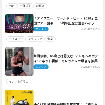
Man
宇野祥平
萩原護
「ディズニー・ワールド・ビート 2026」全
国ツアー開幕！ 5周年記念は過去ハイライ
ト＆クルーズ旅を大満喫！【潜入レポート】
エンタメ
2026/8/7 18:00
ディズニー
クラシック
音楽
角田信朗、65歳とは思えない“ムキムキボデ
ィ”にネット騒然 キレッキレの動きを披露
エンタメ
2026/8/7 18:00
インスタグラム
ゆうばり国際映画祭観客賞受賞！ “終活タ