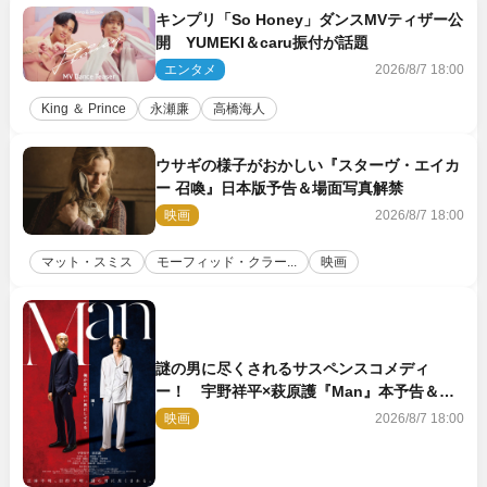
キンプリ「So Honey」ダンスMVティザー公
開 YUMEKI＆caru振付が話題
エンタメ
2026/8/7 18:00
King ＆ Prince
永瀬廉
高橋海人
ウサギの様子がおかしい『スターヴ・エイカ
ー 召喚』日本版予告＆場面写真解禁
映画
2026/8/7 18:00
マット・スミス
モーフィッド・クラー...
映画
謎の男に尽くされるサスペンスコメディ
ー！ 宇野祥平×萩原護『Man』本予告＆新
ビジュアル解禁
映画
2026/8/7 18:00