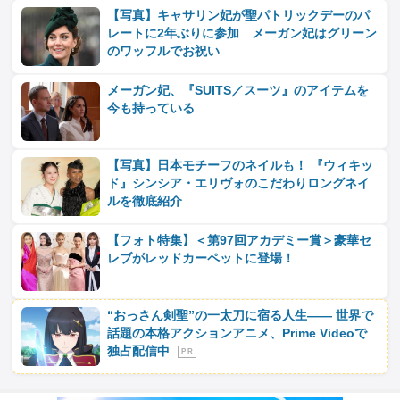
【写真】キャサリン妃が聖パトリックデーのパ
レートに2年ぶりに参加 メーガン妃はグリーン
のワッフルでお祝い
メーガン妃、『SUITS／スーツ』のアイテムを
今も持っている
【写真】日本モチーフのネイルも！ 『ウィキッ
ド』シンシア・エリヴォのこだわりロングネイ
ルを徹底紹介
【フォト特集】＜第97回アカデミー賞＞豪華セ
レブがレッドカーペットに登場！
“おっさん剣聖”の一太刀に宿る人生―― 世界で
話題の本格アクションアニメ、Prime Videoで
独占配信中
P R