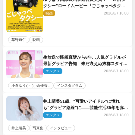
クシー”ロードムービー『ごじゃっぺタクシ
ー』10月公開＆予告解禁
映画
2026/8/7 18:00
草野速仁
映画
生放送で降板直訴から6年…人気グラドルが
最新グラビア告知 未だ衰えぬ抜群スタイル
に反響
エンタメ
2026/8/7 18:00
小倉ゆうか（小倉優香...
インスタグラム
井上晴美51歳、“可愛いアイドル”に憧れ
も“グラビア路線”に――芸能生活35年を赤
裸々に語る 27年ぶりに写真集発売
エンタメ
2026/8/7 18:00
井上晴美
写真集
インタビュー