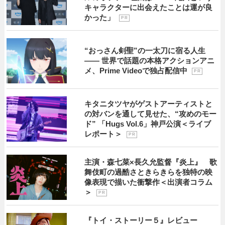
キャラクターに出会えたことは運が良
かった」
P R
“おっさん剣聖”の一太刀に宿る人生
―― 世界で話題の本格アクションアニ
メ、Prime Videoで独占配信中
P R
キタニタツヤがゲストアーティストと
の対バンを通して見せた、“攻めのモー
ド” 「Hugs Vol.6」神戸公演＜ライブ
レポート＞
P R
主演・森七菜×長久允監督『炎上』 歌
舞伎町の過酷さときらきらを独特の映
像表現で描いた衝撃作＜出演者コラム
＞
P R
『トイ・ストーリー５』レビュー