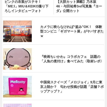
ピンクの衣装がステキ！
【大胆カット満載】乃木坂
「ME:I」MIU＆KEIKO撮り下
46・与田祐希3rd写真集『ヨー
ろしインタビューフォト
ダ』公開カット
カメラに映らなければ“盗み”OK！ 体験
型コンビニ「ギガマート展」がヤバすぎた
ｗ
『映画ちいかわ』コラボカフェ 話題の
「人魚の煮付け」食べてみた〈取材レポ〉
中国発スクイーズ「メロジョイ」9月に東
京上陸か？ 匂わせ投稿が話題「店舗？ポ
ップアップ？」