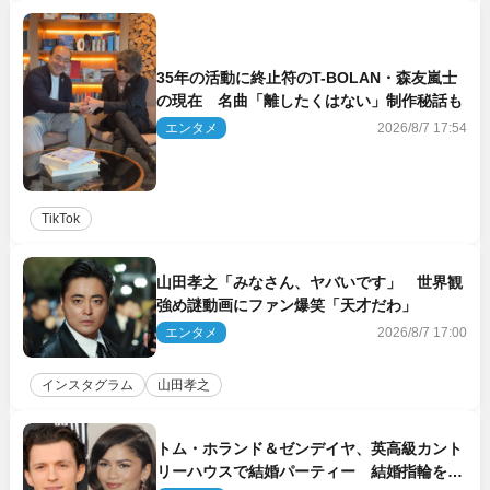
35年の活動に終止符のT-BOLAN・森友嵐士
の現在 名曲「離したくはない」制作秘話も
エンタメ
2026/8/7 17:54
TikTok
山田孝之「みなさん、ヤバいです」 世界観
強め謎動画にファン爆笑「天才だわ」
エンタメ
2026/8/7 17:00
インスタグラム
山田孝之
トム・ホランド＆ゼンデイヤ、英高級カント
リーハウスで結婚パーティー 結婚指輪を身