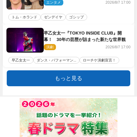
に着けたトムも初キャッチ
エンタメ
2026/8/7 17:00
トム・ホランド
ゼンデイヤ
ゴシップ
早乙女太一『TOKYO INSIDE CLUB』開
幕！ 30年の芸歴が詰まった新たな世界観
演劇
2026/8/7 17:00
早乙女太一
ダンス・パフォーマン...
ローチケ演劇宣言！
もっと見る