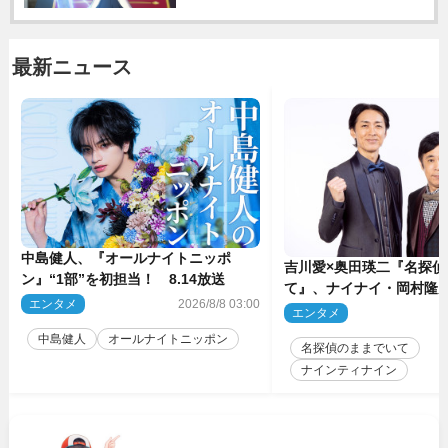
最新ニュース
中島健人、『オールナイトニッポ
吉川愛×奥田瑛二『名探偵
ン』“1部”を初担当！ 8.14放送
て』、ナイナイ・岡村隆
エンタメ
2026/8/8 03:00
のゲスト出演が決定！
エンタメ
2
中島健人
オールナイトニッポン
名探偵のままでいて
ナインティナイン