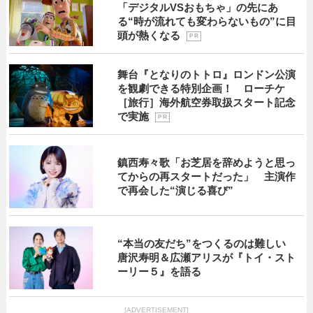
「デジタルVSおもちゃ」の先にあ
る“時が流れても変わらないもの”に目
頭が熱くなる
P R
舞台『となりのトトロ』ロンドン公演
を観劇できる特別企画！ ローチケ
［旅行］海外航空券取扱スタート記念
で実施
P R
鎮西寿々歌「お芝居を辞めようと思っ
てからの再スタートだった」 主演作
で再会した“演じる喜び”
“本当の友だち”をつくるのは難しい
唐沢寿明＆広瀬アリスが『トイ・スト
ーリー５』を語る
[ADVERTISEMENT]