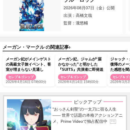
ブルーロック
2026年08月07日（金）公開
出演：高橋文哉
監督：瀧悠輔
›
メーガン・マークル の関連記事
メーガン妃がメインゲスト
メーガン妃、ジャムが“届
ジャック・
の高級女子旅イベント、客
かなかった”と明かした
復帰のメー
室が埋まらない見通し
『SUITS』共演者に即発送
た感想を聞
者を称賛
セレブ＆ゴシップ
セレブ＆ゴシップ
セレブ＆ゴ
2026年4月16日 07時00分
2026年4月14日 15時00分
2026年3月2
ピックアップ
“おっさん剣聖”の一太刀に宿る人生
―― 世界で話題の本格アクションアニ
メ、Prime Videoで独占配信中
P R