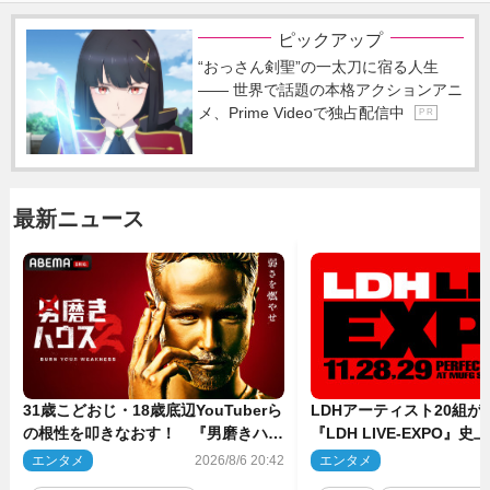
ピックアップ
“おっさん剣聖”の一太刀に宿る人生
―― 世界で話題の本格アクションアニ
メ、Prime Videoで独占配信中
P R
最新ニュース
31歳こどおじ・18歳底辺YouTuberら
LDHアーティスト20組
の根性を叩きなおす！ 『男磨きハウ
『LDH LIVE‐EXPO』
ス』第2弾コーチ陣発表
技場で開催決定
エンタメ
2026/8/6 20:42
エンタメ
2