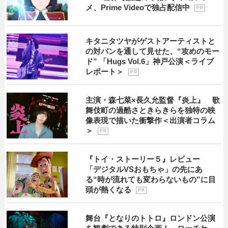
メ、Prime Videoで独占配信中
P R
キタニタツヤがゲストアーティストと
の対バンを通して見せた、“攻めのモー
ド” 「Hugs Vol.6」神戸公演＜ライブ
レポート＞
P R
主演・森七菜×長久允監督『炎上』 歌
舞伎町の過酷さときらきらを独特の映
像表現で描いた衝撃作＜出演者コラム
＞
P R
『トイ・ストーリー５』レビュー
「デジタルVSおもちゃ」の先にあ
る“時が流れても変わらないもの”に目
頭が熱くなる
P R
舞台『となりのトトロ』ロンドン公演