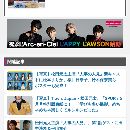
関連記事
【写真】松田元太主演『人事の人見』新キャス
トに松本まりか、桜井日奈子、鈴木保奈美ら
ポスターも完成！
【写真】Travis Japan・松田元太、「SPUR」5
月号特別版表紙に！ 「学びも多い撮影。めち
ゃめちゃ楽しくてルンルンだった」
松田元太主演『人事の人見』、第1話ゲストに田
中洸希＆平山祐介