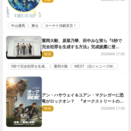
中山優馬
舞台
ローチケ演劇宣言！
重岡大毅、原菜乃華、田中みな実ら『5秒で
完全犯罪を生成する方法』完成披露に登
壇！ それぞれのAI活用術も発表
映画
2026/8/6 17:05
5秒で完全犯罪を生成...
重岡大毅
WEST.（旧ジャニーズW...
アン・ハサウェイ＆ユアン・マクレガーに恐
竜がロックオン？ 『オークストリートの異
変』新ビジュアル＆本編映像初解禁
映画
2026/8/6 17:00