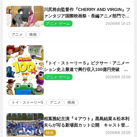
川尻将由監督作『CHERRY AND VIRGIN』フ
ァンタジア国際映画祭・長編アニメ部門で観
客賞・金賞受賞！
アニメ･ゲーム
2026/8/6 16:15
アニメ
映画
『トイ・ストーリー５』ピクサー・アニメー
ション史上最速で興行収入100億円突破 シ
リーズNo.1興収が目前
アニメ･ゲーム
2026/8/6 16:00
トイ・ストーリー5
アニメ
映画
相葉雅紀主演『４アウト』黒島結菜＆松本利
夫らが写る新場面カット公開 キャスト登壇
イベントも決定
映画
2026/8/6 16:00