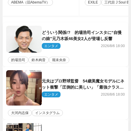
ABEMA（旧AbemaTV）
EXILE
三代目 J Soul Brot
どういう関係!? 的場浩司インスタに“自慢
の娘”元乃木坂46美女2人が登場し反響
エンタメ
2026/8/6 18:00
的場浩司
鈴木絢音
堀未央奈
元夫はプロ野球監督 54歳美魔女モデルにネ
ット衝撃「圧倒的に美しい」「最強クラス」
「うっとり」
エンタメ
2026/8/6 18:00
大河内志保
インスタグラム