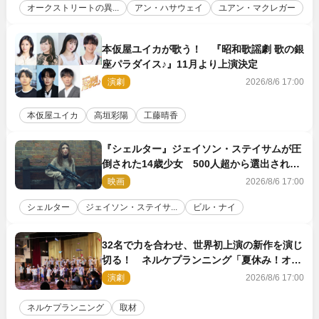
オークストリートの異...
アン・ハサウェイ
ユアン・マクレガー
本仮屋ユイカが歌う！ 『昭和歌謡劇 歌の銀
座パラダイス♪』11月より上演決定
演劇
2026/8/6 17:00
本仮屋ユイカ
高垣彩陽
工藤晴香
『シェルター』ジェイソン・ステイサムが圧
倒された14歳少女 500人超から選出された
新鋭ボディ・レイ・ブレスナックとは
映画
2026/8/6 17:00
シェルター
ジェイソン・ステイサ...
ビル・ナイ
32名で力を合わせ、世界初上演の新作を演じ
切る！ ネルケプランニング「夏休み！オ
ン・ワークショップ2026」レポート【最終
演劇
2026/8/6 17:00
日】
ネルケプランニング
取材