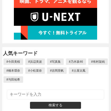
人気キーワード
#
今田美桜
#
浜辺美波
#
写真集
#
乃木坂46
#
有村架純
#
橋本環奈
#
小松菜奈
#
吉岡里帆
#
土屋太鳳
#
与田祐希
検索する