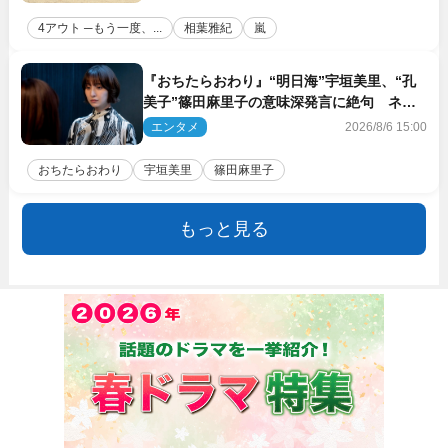
4アウト ─もう一度、...
相葉雅紀
嵐
『おちたらおわり』“明日海”宇垣美里、“孔
美子”篠田麻里子の意味深発言に絶句 ネッ
ト驚き「まさか」「意外な展開」
エンタメ
2026/8/6 15:00
おちたらおわり
宇垣美里
篠田麻里子
もっと見る