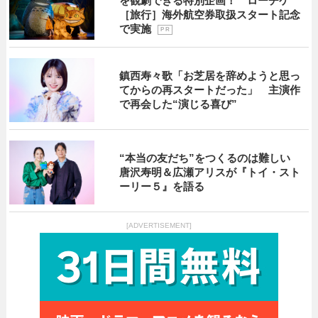
を観劇できる特別企画！ ローチケ
［旅行］海外航空券取扱スタート記念
で実施
P R
鎮西寿々歌「お芝居を辞めようと思っ
てからの再スタートだった」 主演作
で再会した“演じる喜び”
“本当の友だち”をつくるのは難しい
唐沢寿明＆広瀬アリスが『トイ・スト
ーリー５』を語る
[ADVERTISEMENT]