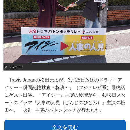
（C）フジテレビ
Travis Japanの松田元太が、3月25日放送のドラマ『ア
イシー～瞬間記憶捜査・柊班～』（フジテレビ系）最終話
にゲスト出演。『アイシー』主演の波瑠から、4月8日スタ
ートのドラマ『人事の人見（じんじのひとみ）』主演の松
田へ、「火9」主演のバトンタッチが行われた。
全文を読む