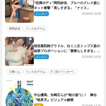
“役満ボディ”岡田紗佳、ブルーのドレス姿に
ネット衝撃「美しすぎる」「ナイス」
エンタメ
2026/8/6 18:00
岡田紗佳
インスタグラム
現役薬剤師グラドル、白ミニ丈トップス姿の
抜群プロポーションに「素晴らしすぎる」
「すっっっご！」とネット絶賛
エンタメ
2026/8/6 18:00
三橋くん
インスタグラム
X（旧ツイッター）
中山優馬、矢崎広らが“蛙の姿”に！ 舞台
『蛙昇天』ビジュアル解禁
演劇
2026/8/6 17:30