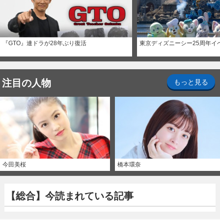
『GTO』連ドラが28年ぶり復活
東京ディズニーシー25周年イ
注目の人物
もっと見る
今田美桜
橋本環奈
【総合】今読まれている記事