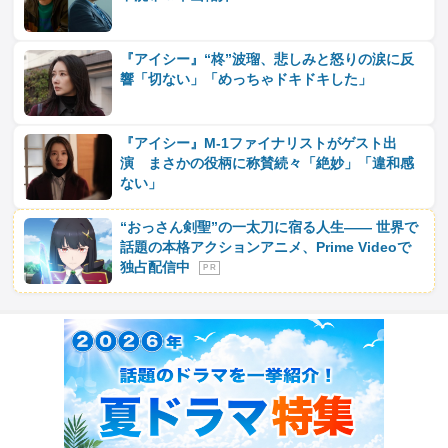
『アイシー』“柊”波瑠、悲しみと怒りの涙に反
響「切ない」「めっちゃドキドキした」
『アイシー』M-1ファイナリストがゲスト出
演 まさかの役柄に称賛続々「絶妙」「違和感
ない」
“おっさん剣聖”の一太刀に宿る人生―― 世界で
話題の本格アクションアニメ、Prime Videoで
独占配信中
P R