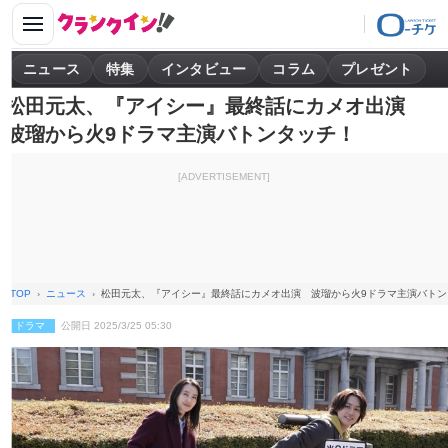
ニュース
特集
インタビュー
コラム
プレゼント
松田元太、『アイシー』最終話にカメオ出演
波瑠から火9ドラマ主演バトンタッチ！
[ADVERTISEMENT]
TOP
ニュース
松田元太、『アイシー』最終話にカメオ出演 波瑠から火9ドラマ主演バトン
ドラマ
公開日 2025/3/25 05:30