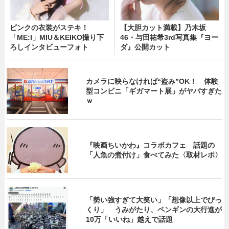
ピンクの衣装がステキ！
【大胆カット満載】乃木坂
「ME:I」MIU＆KEIKO撮り下
46・与田祐希3rd写真集『ヨー
ろしインタビューフォト
ダ』公開カット
カメラに映らなければ“盗み”OK！ 体験
型コンビニ「ギガマート展」がヤバすぎた
ｗ
『映画ちいかわ』コラボカフェ 話題の
「人魚の煮付け」食べてみた〈取材レポ〉
「勢い強すぎて大笑い」「想像以上でびっ
くり」 うみがたり、ペンギンの大行進が
10万「いいね」越えで話題