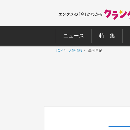
ニュース
特 集
TOP
人物情報
高岡早紀