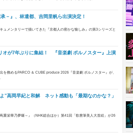
－継承－』、林遣都、吉岡里帆ら出演決定！
キュメンタリーで描いてきた『京都人の密かな愉しみ』の第3シリーズと
リオが7年ぶりに集結！ 『音楽劇 ポルノスター』上演
るPARCO ＆ CUBE produce 2026『音楽劇 ポルノスター』が、
…
つよ”高岡早紀と和解 ネット感動も「最期なのかな？」
重栄華乃夢噺～』（NHK総合ほか）第41回「歌麿筆美人大首絵」が26