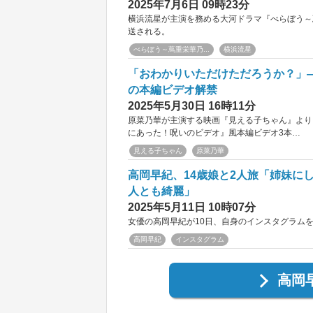
2025年7月6日 09時23分
横浜流星が主演を務める大河ドラマ『べらぼう～
送される。
べらぼう～蔦重栄華乃...
横浜流星
「おわかりいただけただろうか？」
の本編ビデオ解禁
2025年5月30日 16時11分
原菜乃華が主演する映画『見える子ちゃん』より
にあった！呪いのビデオ』風本編ビデオ3本…
見える子ちゃん
原菜乃華
高岡早紀、14歳娘と2人旅「姉妹に
人とも綺麗」
2025年5月11日 10時07分
女優の高岡早紀が10日、自身のインスタグラムを
高岡早紀
インスタグラム
高岡