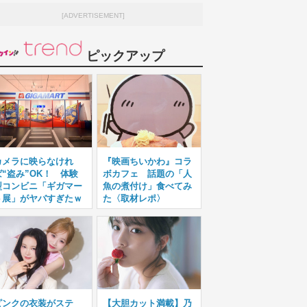
[ADVERTISEMENT]
ピックアップ
カメラに映らなけれ
『映画ちいかわ』コラ
ば“盗み”OK！ 体験
ボカフェ 話題の「人
型コンビニ「ギガマー
魚の煮付け」食べてみ
ト展」がヤバすぎたｗ
た〈取材レポ〉
ピンクの衣装がステ
【大胆カット満載】乃