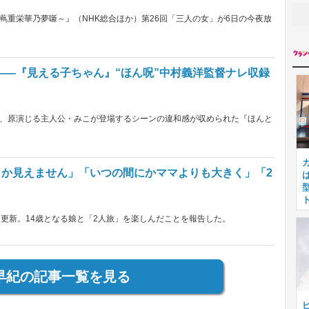
蔦重栄華乃夢噺～』（NHK総合ほか）第26回「三人の女」が6日の今夜放
――『見える子ちゃん』“ほん呪”中村義洋監督ナレ収録
、原演じる主人公・みこが登場するシーンの違和感が収められた『ほんと
しか見えません」「いつの間にかママよりも大きく」「2
更新。14歳となる娘と「2人旅」を楽しんだことを報告した。
早紀の記事一覧を見る