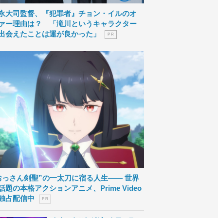
永大司監督、『犯罪者』チョン・イルのオ
ァー理由は？ 「滝川というキャラクター
出会えたことは運が良かった」
P R
おっさん剣聖”の一太刀に宿る人生―― 世界
話題の本格アクションアニメ、Prime Video
独占配信中
P R