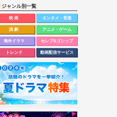
ジャンル別一覧
映画
エンタメ・音楽
演劇
アニメ・ゲーム
海外ドラマ
セレブ&ゴシップ
トレンド
動画配信サービス