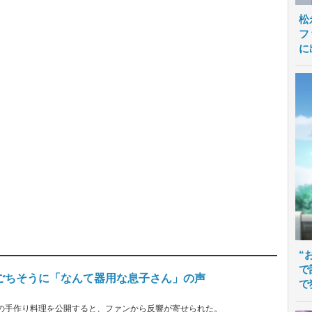
松
フ
に
“
で
ごちそうに「なんて器用な息子さん」の声
で
。息子の手作り料理を公開すると、ファンから反響が寄せられた。