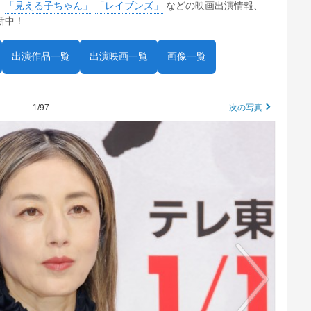
。
「見える子ちゃん」
「レイブンズ」
などの映画出演情報、
新中！
出演作品一覧
出演映画一覧
画像一覧
1/97
次の写真