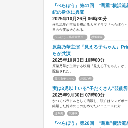
『べらぼう』第41回 “蔦重”横浜流
紀の身体に異変
2025年10月26日 06時30分
横浜流星が主演を務める大河ドラマ『べらぼう～蔦
日の今夜放送される。
べらぼう～蔦重栄華乃...
横浜流星
原菜乃華主演『見える子ちゃん』Pri
らが共演
2025年10月3日 16時00分
原菜乃華が主演する映画『見える子ちゃん』が、本日
配信された。
見える子ちゃん
原菜乃華
実は3児以上いる“子だくさん”芸能
2025年9月30日 07時00分
かつてバラドルとして活躍し、現在はシンガポー
結婚した鈴木のこのおめでたいニュースに対…
辻希美
武井咲
『べらぼう』第26回 “蔦重”横浜