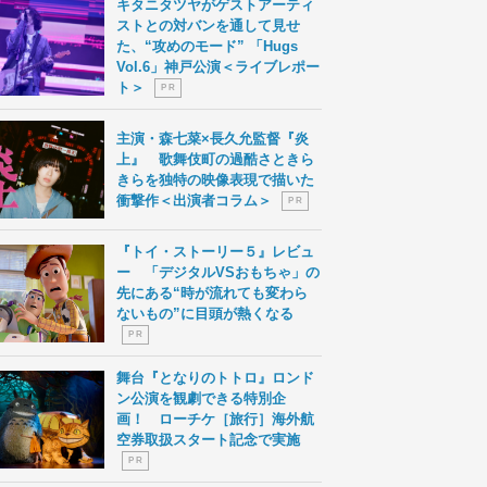
キタニタツヤがゲストアーティ
ストとの対バンを通して見せ
た、“攻めのモード” 「Hugs
Vol.6」神戸公演＜ライブレポー
ト＞
P R
主演・森七菜×長久允監督『炎
上』 歌舞伎町の過酷さときら
きらを独特の映像表現で描いた
衝撃作＜出演者コラム＞
P R
『トイ・ストーリー５』レビュ
ー 「デジタルVSおもちゃ」の
先にある“時が流れても変わら
ないもの”に目頭が熱くなる
P R
舞台『となりのトトロ』ロンド
ン公演を観劇できる特別企
画！ ローチケ［旅行］海外航
空券取扱スタート記念で実施
P R