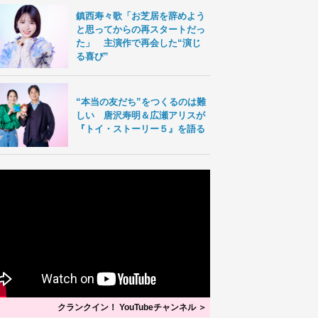
鎮西寿々歌「お芝居を辞めよう
と思ってからの再スタートだっ
た」 主演作で再会した“演じ
る喜び”
“本当の友だち”をつくるのは難
しい 唐沢寿明＆広瀬アリスが
『トイ・ストーリー５』を語る
クランクイン！ YouTubeチャンネル ＞