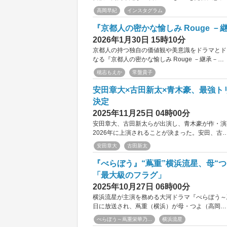
高岡早紀
インスタグラム
『京都人の密かな愉しみ Rouge 
2026年1月30日 15時10分
京都人の持つ独自の価値観や美意識をドラマとド
なる『京都人の密かな愉しみ Rouge －継承－…
穂志もえか
常盤貴子
安田章大×古田新太×青木豪、最強ト
決定
2025年11月25日 04時00分
安田章大、古田新太らが出演し、青木豪が作・演出を務め
2026年に上演されることが決まった。安田、古
安田章大
古田新太
『べらぼう』“蔦重”横浜流星、母“
「最大級のフラグ」
2025年10月27日 06時00分
横浜流星が主演を務める大河ドラマ『べらぼう～蔦
日に放送され、蔦重（横浜）が母・つよ（高岡…
べらぼう～蔦重栄華乃...
横浜流星