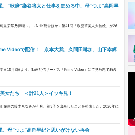
星、“歌麿”染谷将太と仕事を進める中、母“つよ”高岡早
重栄華乃夢噺～』（NHK総合ほか）第41回「歌麿筆美人大首絵」が26
me Videoで配信！ 京本大我、久間田琳加、山下幸輝
10月3日より、動画配信サービス「Prime Video」にて見放題で独占
界美女たち ＜計21人＞イッキ見！
ル在住の鈴木ちなみが今月、第3子を出産したことを発表した。2020年に
流星、母”つよ”高岡早紀と思いがけない再会