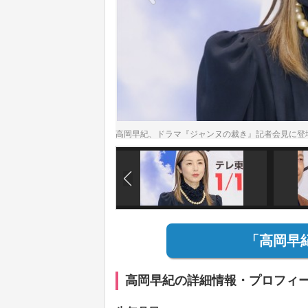
高岡早紀、ドラマ『ジャンヌの裁き』記者会見に登
「高岡早
高岡早紀の詳細情報・プロフィ