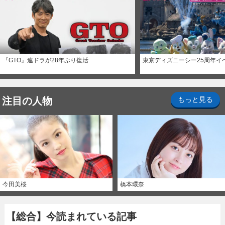
『GTO』連ドラが28年ぶり復活
東京ディズニーシー25周年イ
注目の人物
もっと見る
今田美桜
橋本環奈
【総合】今読まれている記事