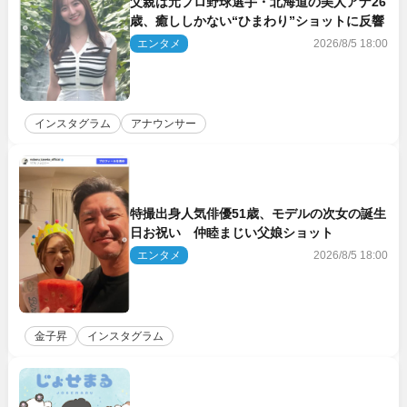
父親は元プロ野球選手・北海道の美人アナ26
歳、癒ししかない“ひまわり”ショットに反響
エンタメ
2026/8/5 18:00
インスタグラム
アナウンサー
特撮出身人気俳優51歳、モデルの次女の誕生
日お祝い 仲睦まじい父娘ショット
エンタメ
2026/8/5 18:00
金子昇
インスタグラム