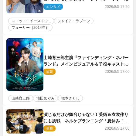
との過去作でのトラブルを振り返る
エンタメ
2026/8/5 17:20
スコット・イーストウ...
シャイア・ラブーフ
フューリー（2014年）
山崎育三郎主演『ファインディング・ネバー
ランド』メインビジュアル＆子役キャスト解
禁！
演劇
2026/8/5 17:00
山崎育三郎
濱田めぐみ
橋本さとし
演じるだけが舞台じゃない！美術＆衣裳作り
にも挑戦 ネルケプランニング「夏休み！オ
ン・ワークショップ2026」レポート【4日
演劇
2026/8/5 17:00
目】