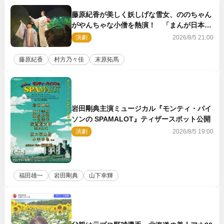
藤原紀香が美しく妖しげな雪女、ののちゃん
がやんちゃな小僧を熱演！ 「まんが日本昔
ばなし」劇場開幕
演劇
2026/8/5 21:00
藤原紀香
村方乃々佳
末原拓馬
岩田剛典主演ミュージカル『モンティ・パイ
ソンの SPAMALOT』ティザースポット公開
演劇
2026/8/5 19:00
福田雄一
岩田剛典
山下幸輝