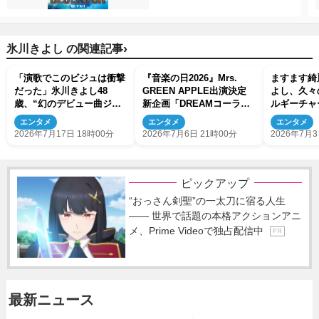
›
氷川きよし の関連記事
「演歌でこのビジュは衝撃
『音楽の日2026』Mrs.
ますます綺
だった」氷川きよし48
GREEN APPLE出演決定
よし、久々
歳、“幻のデビュー曲ジャ
新企画「DREAMコーラ
ルギーチャ
ケ写”に反響
ス」も開催へ
日々悩みの
エンタメ
エンタメ
エンタメ
だよな」
2026年7月17日 18時00分
2026年7月6日 21時00分
2026年7月3
ピックアップ
“おっさん剣聖”の一太刀に宿る人生
―― 世界で話題の本格アクションアニ
メ、Prime Videoで独占配信中
P R
最新ニュース