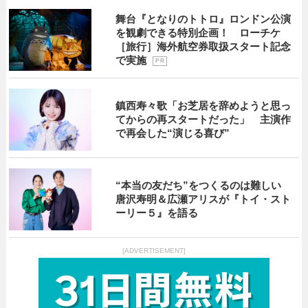
舞台『となりのトトロ』ロンドン公演
を観劇できる特別企画！ ローチケ
［旅行］海外航空券取扱スタート記念
で実施
P R
鎮西寿々歌「お芝居を辞めようと思っ
てからの再スタートだった」 主演作
で再会した“演じる喜び”
“本当の友だち”をつくるのは難しい
唐沢寿明＆広瀬アリスが『トイ・スト
ーリー５』を語る
[ADVERTISEMENT]