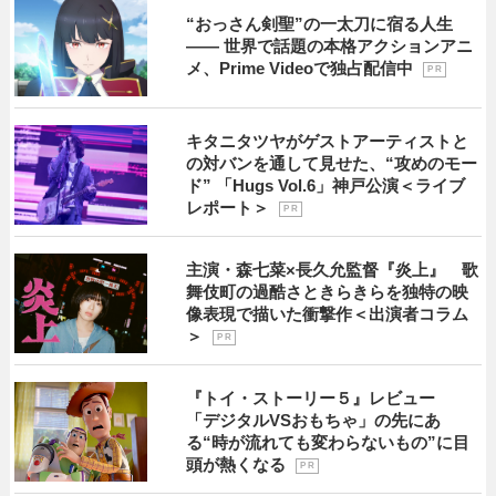
“おっさん剣聖”の一太刀に宿る人生
―― 世界で話題の本格アクションアニ
メ、Prime Videoで独占配信中
P R
キタニタツヤがゲストアーティストと
の対バンを通して見せた、“攻めのモー
ド” 「Hugs Vol.6」神戸公演＜ライブ
レポート＞
P R
主演・森七菜×長久允監督『炎上』 歌
舞伎町の過酷さときらきらを独特の映
像表現で描いた衝撃作＜出演者コラム
＞
P R
『トイ・ストーリー５』レビュー
「デジタルVSおもちゃ」の先にあ
る“時が流れても変わらないもの”に目
頭が熱くなる
P R