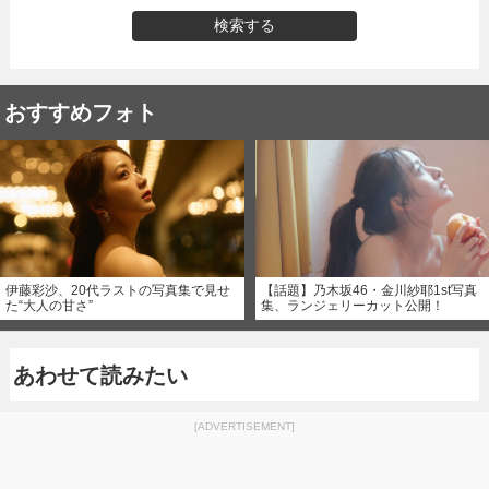
検索する
おすすめフォト
伊藤彩沙、20代ラストの写真集で見せ
【話題】乃木坂46・金川紗耶1st写真
た“大人の甘さ”
集、ランジェリーカット公開！
あわせて読みたい
[ADVERTISEMENT]