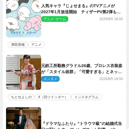
人気キャラ『じょせまる』のTVアニメが
2027年1月放送開始 ティザーPV第2弾も解
禁に
アニメ･ゲーム
2026/8/5 18:00
津田里穂
アニメ
元鉄工所勤務グラドル26歳、プロレス衣装姿
が「スタイル抜群」「可愛すぎる」とネット
衝撃
エンタメ
2026/8/5 18:00
ちとせよしの
X（旧ツイッター）
インスタグラム
『ドラマなふたり』“トラウマ級”の結婚式当