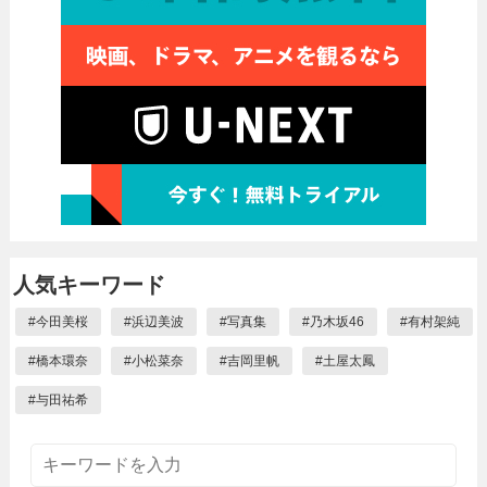
人気キーワード
#
今田美桜
#
浜辺美波
#
写真集
#
乃木坂46
#
有村架純
#
橋本環奈
#
小松菜奈
#
吉岡里帆
#
土屋太鳳
#
与田祐希