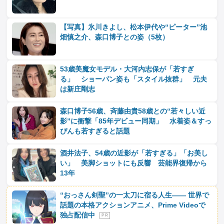
【写真】氷川きよし、松本伊代や“ピーター”池
畑慎之介、森口博子との姿（5枚）
53歳美魔女モデル・大河内志保が「若すぎ
る」 ショーパン姿も「スタイル抜群」 元夫
は新庄剛志
森口博子56歳、斉藤由貴58歳との“若々しい近
影”に衝撃「85年デビュー同期」 水着姿＆すっ
ぴんも若すぎると話題
酒井法子、54歳の近影が「若すぎる」「お美し
い」 美脚ショットにも反響 芸能界復帰から
13年
“おっさん剣聖”の一太刀に宿る人生―― 世界で
話題の本格アクションアニメ、Prime Videoで
独占配信中
P R