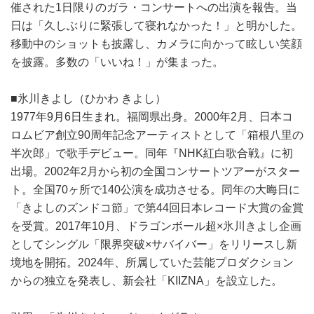
催された1日限りのガラ・コンサートへの出演を報告。当
日は「久しぶりに緊張して寝れなかった！」と明かした。
移動中のショットも披露し、カメラに向かって眩しい笑顔
を披露。多数の「いいね！」が集まった。
■氷川きよし（ひかわ きよし）
1977年9月6日生まれ。福岡県出身。2000年2月、日本コ
ロムビア創立90周年記念アーティストとして「箱根八里の
半次郎」で歌手デビュー。同年『NHK紅白歌合戦』に初
出場。2002年2月から初の全国コンサートツアーがスター
ト。全国70ヶ所で140公演を成功させる。同年の大晦日に
「きよしのズンドコ節」で第44回日本レコード大賞の金賞
を受賞。2017年10月、ドラゴンボール超×氷川きよし企画
としてシングル「限界突破×サバイバー」をリリースし新
境地を開拓。2024年、所属していた芸能プロダクション
からの独立を発表し、新会社「KIIZNA」を設立した。