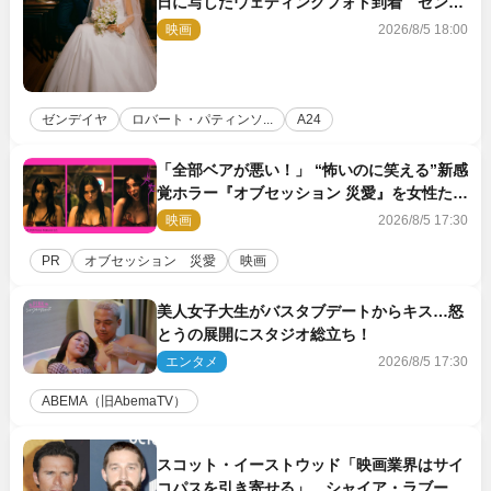
日に写したウェディングフォト到着 ゼンデ
イヤ×ロバート・パティンソンのインタビュ
映画
2026/8/5 18:00
ー映像も
ゼンデイヤ
ロバート・パティンソ...
A24
「全部ベアが悪い！」 “怖いのに笑える”新感
覚ホラー『オブセッション 災愛』を女性たち
が本音で語る＜座談会＞
映画
2026/8/5 17:30
PR
オブセッション 災愛
映画
美人女子大生がバスタブデートからキス…怒
とうの展開にスタジオ総立ち！
エンタメ
2026/8/5 17:30
ABEMA（旧AbemaTV）
スコット・イーストウッド「映画業界はサイ
コパスを引き寄せる」 シャイア・ラブーフ