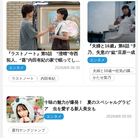
『夫婦と16歳』第6話 “
乃、失意の“紘”豆原一成
『ラストノート』第5話 “澄晴”寺西
プレゼント
拓人、“葵”内田有紀の家で眠ってしま
エンタメ
2
う
エンタメ
2026/8/6 06:30
夫婦と16歳〜狂気の隣...
かたせ梨乃
ラストノート
内田有紀
十味の魅力が爆発！ 夏のスペシャルグラビ
ア 虫を愛する新人美女も
エンタメ
2026/8/6 05:00
週刊ヤングジャンプ