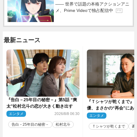
―― 世界で話題の本格アクションアニ
メ、Prime Videoで独占配信中
P R
最新ニュース
『告白－25年目の秘密－』第5話 “爽
『Ｔシャツが乾くまで』“
太”松村北斗の恋が大きく動き出す
優、まさかの“再会”にあ
エンタメ
2026/8/8 06:30
動揺「びっくりした!!」「
エンタメ
2
（ネタバレあり）
告白－25年目の秘密－
松村北斗
Ｔシャツが乾くまで
蒼