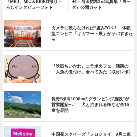
「ME:I」MIU＆KEIKO撮り下
46・与田祐希3rd写真集『ヨー
ろしインタビューフォト
ダ』公開カット
カメラに映らなければ“盗み”OK！ 体験
型コンビニ「ギガマート展」がヤバすぎた
ｗ
『映画ちいかわ』コラボカフェ 話題の
「人魚の煮付け」食べてみた〈取材レポ〉
長野“標高1000mのグランピング施設”が
営業開始へ！ 犬と泊まれる棟など全15
室を展開
中国発スクイーズ「メロジョイ」9月に東