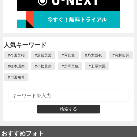
人気キーワード
#
今田美桜
#
浜辺美波
#
写真集
#
乃木坂46
#
有村架純
#
橋本環奈
#
小松菜奈
#
吉岡里帆
#
土屋太鳳
#
与田祐希
検索する
おすすめフォト