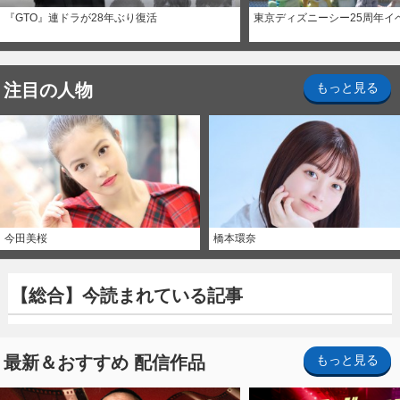
『GTO』連ドラが28年ぶり復活
東京ディズニーシー25周年イ
注目の人物
もっと見る
今田美桜
橋本環奈
【総合】今読まれている記事
最新＆おすすめ 配信作品
もっと見る