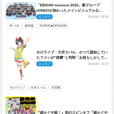
「EBiDAN museum 2026」新グループ
iiONDOが加わったメインビジュアル公
開！ 開催記念グッズラインナップも
エンタメ
2026/8/7 18:50
M！LK
超特急
SUPER★DRAGON
ホロライブ・大空スバル、かつて認知してい
たファンが“後輩”と判明「お前もしかしてあ
のときの？」
エンタメ
2026/8/7 18:15
ホロライブ
大空スバル
水宮枢
『超かぐや姫！』初のスピンオフ『超かぐや