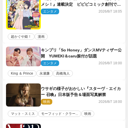
メシ！』連載決定 ビビビコミック創刊で31
作品一挙公開
エンタメ
2026/8/7 18:05
超かぐや姫！
漫画
キンプリ「So Honey」ダンスMVティザー公
開 YUMEKI＆caru振付が話題
エンタメ
2026/8/7 18:00
King ＆ Prince
永瀬廉
高橋海人
ウサギの様子がおかしい『スターヴ・エイカ
ー 召喚』日本版予告＆場面写真解禁
映画
2026/8/7 18:00
マット・スミス
モーフィッド・クラー...
映画