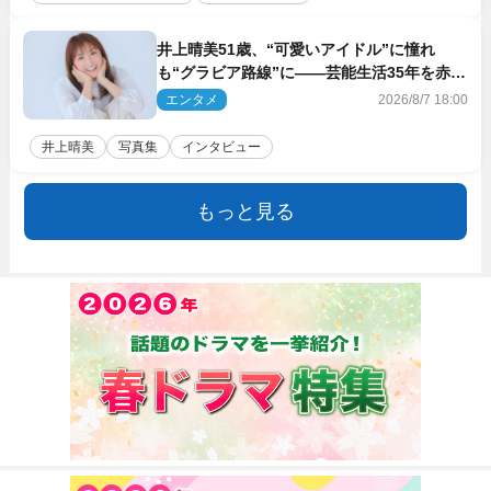
井上晴美51歳、“可愛いアイドル”に憧れ
も“グラビア路線”に――芸能生活35年を赤
裸々に語る 27年ぶりに写真集発売
エンタメ
2026/8/7 18:00
井上晴美
写真集
インタビュー
もっと見る