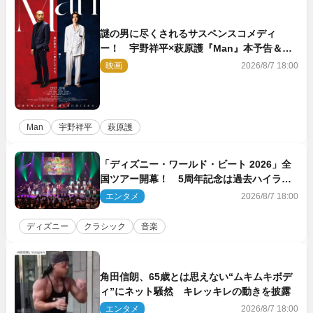
謎の男に尽くされるサスペンスコメディ
ー！ 宇野祥平×萩原護『Man』本予告＆新
ビジュアル解禁
映画
2026/8/7 18:00
Man
宇野祥平
萩原護
「ディズニー・ワールド・ビート 2026」全
国ツアー開幕！ 5周年記念は過去ハイライ
ト＆クルーズ旅を大満喫！【潜入レポート】
エンタメ
2026/8/7 18:00
ディズニー
クラシック
音楽
角田信朗、65歳とは思えない“ムキムキボデ
ィ”にネット騒然 キレッキレの動きを披露
エンタメ
2026/8/7 18:00