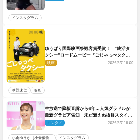
インスタグラム
ゆうばり国際映画祭観客賞受賞！ “終活タ
クシー”ロードムービー『ごじゃっぺタクシ
ー』10月公開＆予告解禁
映画
2026/8/7 18:00
草野速仁
映画
生放送で降板直訴から6年…人気グラドルが
最新グラビア告知 未だ衰えぬ抜群スタイル
に反響
エンタメ
2026/8/7 18:00
小倉ゆうか（小倉優香...
インスタグラム