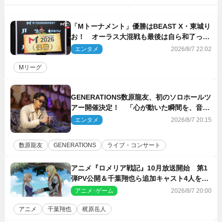
「Mトーナメント」優勝はBEAST X・東城り
お！ オーラス大混戦も最後は自ら和了って
幕引き
エンタメ
2026/8/7 22:02
Mリーグ
GENERATIONS数原龍友、初のソロホールツ
アー開催決定！ 「心が動いた瞬間を、音に
乗せてお届けできれば」
エンタメ
2026/8/7 20:15
数原龍友
GENERATIONS
ライブ・コンサート
アニメ『ロメリア戦記』10月放送開始 第1
弾PV公開＆千葉翔也ら追加キャスト4人を発
表
アニメ･ゲーム
2026/8/7 20:00
アニメ
千葉翔也
梶原岳人