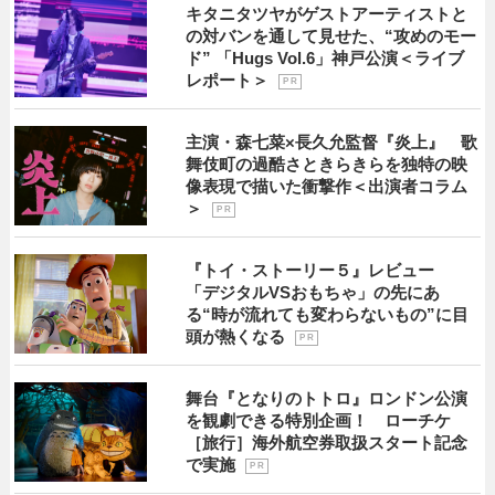
キタニタツヤがゲストアーティストと
の対バンを通して見せた、“攻めのモー
ド” 「Hugs Vol.6」神戸公演＜ライブ
レポート＞
P R
主演・森七菜×長久允監督『炎上』 歌
舞伎町の過酷さときらきらを独特の映
像表現で描いた衝撃作＜出演者コラム
＞
P R
『トイ・ストーリー５』レビュー
「デジタルVSおもちゃ」の先にあ
る“時が流れても変わらないもの”に目
頭が熱くなる
P R
舞台『となりのトトロ』ロンドン公演
を観劇できる特別企画！ ローチケ
［旅行］海外航空券取扱スタート記念
で実施
P R