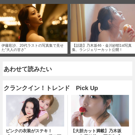
伊藤彩沙、20代ラストの写真集で見せ
【話題】乃木坂46・金川紗耶1st写真
た“大人の甘さ”
集、ランジェリーカット公開！
あわせて読みたい
クランクイン！トレンド Pick Up
ピンクの衣装がステキ！
【大胆カット満載】乃木坂