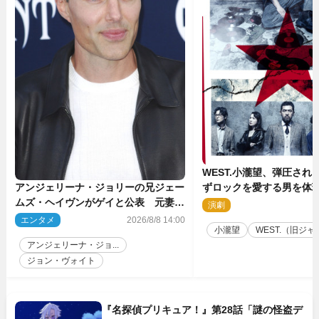
WEST.小瀧望、弾圧され
ずロックを愛する男を体
アンジェリーナ・ジョリーの兄ジェー
台『ロックンロール』ビ
ムズ・ヘイヴンがゲイと公表 元妻の
演劇
2
生配信で明らかに
エンタメ
2026/8/8 14:00
小瀧望
WEST.（旧ジャニ
アンジェリーナ・ジョ...
ジョン・ヴォイト
『名探偵プリキュア！』第28話「謎の怪盗デ