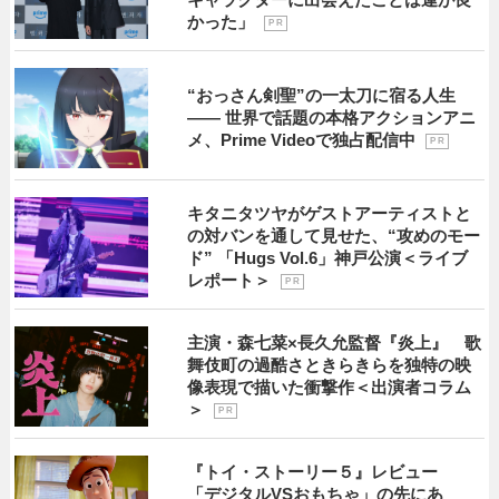
かった」
P R
“おっさん剣聖”の一太刀に宿る人生
―― 世界で話題の本格アクションアニ
メ、Prime Videoで独占配信中
P R
キタニタツヤがゲストアーティストと
の対バンを通して見せた、“攻めのモー
ド” 「Hugs Vol.6」神戸公演＜ライブ
レポート＞
P R
主演・森七菜×長久允監督『炎上』 歌
舞伎町の過酷さときらきらを独特の映
像表現で描いた衝撃作＜出演者コラム
＞
P R
『トイ・ストーリー５』レビュー
「デジタルVSおもちゃ」の先にあ