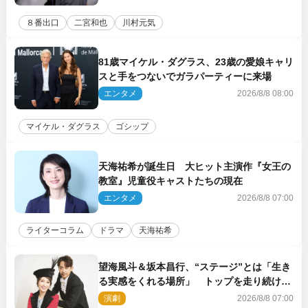
８番出口
二宮和也
川村元気
81歳マイケル・ダグラス、23歳の愛娘キャリ
スと手をつないでガラパーティーに来場
エンタメ
2026/8/8 08:00
マイケル・ダグラス
ゴシップ
天海祐希が誕生日 大ヒット主演作『女王の
教室』児童役キャストたちの現在
エンタメ
2026/8/8 07:00
ライターコラム
ドラマ
天海祐希
望海風斗＆坂本昌行、“ステージ”とは「生き
る実感をくれる場所」 トップを走り続ける
原動力を語る
演劇
2026/8/8 07:00