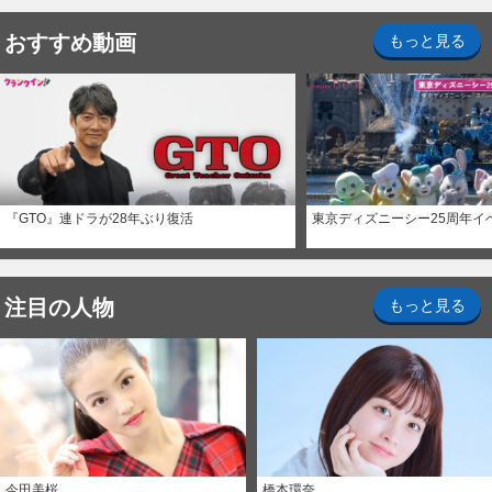
おすすめ動画
もっと見る
『GTO』連ドラが28年ぶり復活
東京ディズニーシー25周年イ
注目の人物
もっと見る
今田美桜
橋本環奈