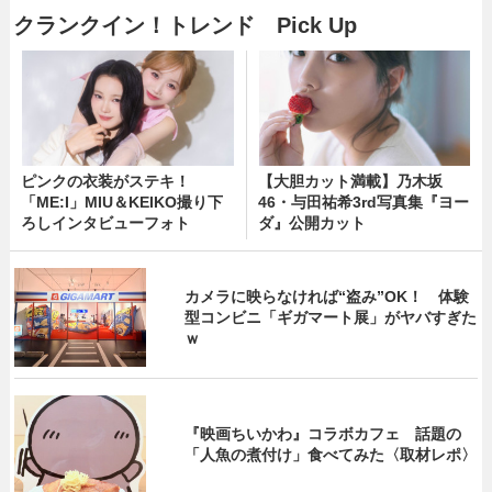
クランクイン！トレンド Pick Up
ピンクの衣装がステキ！
【大胆カット満載】乃木坂
「ME:I」MIU＆KEIKO撮り下
46・与田祐希3rd写真集『ヨー
ろしインタビューフォト
ダ』公開カット
カメラに映らなければ“盗み”OK！ 体験
型コンビニ「ギガマート展」がヤバすぎた
ｗ
『映画ちいかわ』コラボカフェ 話題の
「人魚の煮付け」食べてみた〈取材レポ〉