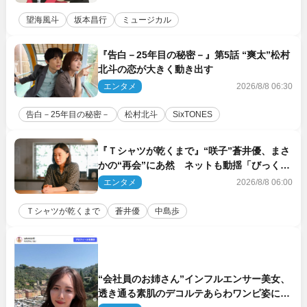
望海風斗
坂本昌行
ミュージカル
『告白－25年目の秘密－』第5話 “爽太”松村
北斗の恋が大きく動き出す
エンタメ
2026/8/8 06:30
告白－25年目の秘密－
松村北斗
SixTONES
『Ｔシャツが乾くまで』“咲子”蒼井優、まさ
かの“再会”にあ然 ネットも動揺「びっくり
した!!」「今さら?!」（ネタバレあり）
エンタメ
2026/8/8 06:00
Ｔシャツが乾くまで
蒼井優
中島歩
“会社員のお姉さん”インフルエンサー美女、
透き通る素肌のデコルテあらわワンピ姿に反