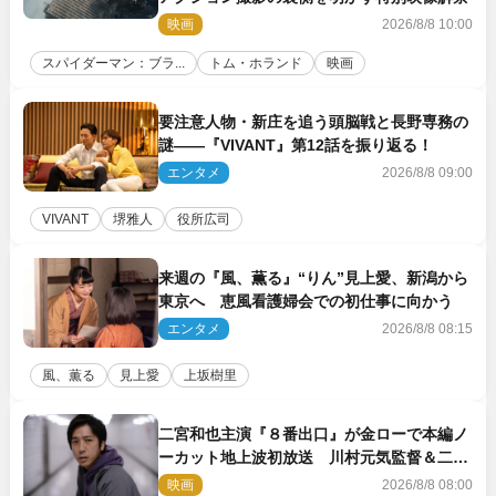
映画
2026/8/8 10:00
スパイダーマン：ブラ...
トム・ホランド
映画
要注意人物・新庄を追う頭脳戦と長野専務の
謎――『VIVANT』第12話を振り返る！
エンタメ
2026/8/8 09:00
VIVANT
堺雅人
役所広司
来週の『風、薫る』“りん”見上愛、新潟から
東京へ 恵風看護婦会での初仕事に向かう
エンタメ
2026/8/8 08:15
風、薫る
見上愛
上坂樹里
二宮和也主演『８番出口』が金ローで本編ノ
ーカット地上波初放送 川村元気監督＆二宮
コメント到着
映画
2026/8/8 08:00