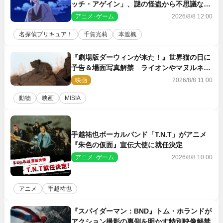
ッチ・アゲイン」、謎の怪盗から不思議な予
告状が届く
アニメ･ゲーム
2026/8/8 12:00
名探偵プリキュア！
千賀光莉
本渡楓
『劇場版ダーウィンが来た！』世界猫の日に
予告＆場面写真解禁 ライオンやマヌルネコ
の赤ちゃんが大集合
映画
2026/8/8 11:00
動物
映画
MISIA
手越祐也ボーカルバンド「T.N.T」がアニメ
『朱色の仮面』宣伝大使に就任決定
アニメ･ゲーム
2026/8/8 10:00
アニメ
手越祐也
『スパイダーマン：BND』トム・ホランドが
アクション撮影の裏側を明かす特別映像解禁