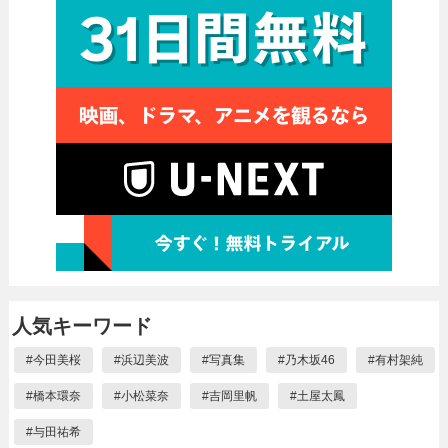
人気キーワード
#
今田美桜
#
浜辺美波
#
写真集
#
乃木坂46
#
有村架純
#
橋本環奈
#
小松菜奈
#
吉岡里帆
#
土屋太鳳
#
与田祐希