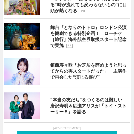
る“時が流れても変わらないもの”に目
頭が熱くなる
P R
舞台『となりのトトロ』ロンドン公演
を観劇できる特別企画！ ローチケ
［旅行］海外航空券取扱スタート記念
で実施
P R
鎮西寿々歌「お芝居を辞めようと思っ
てからの再スタートだった」 主演作
で再会した“演じる喜び”
“本当の友だち”をつくるのは難しい
唐沢寿明＆広瀬アリスが『トイ・スト
ーリー５』を語る
[ADVERTISEMENT]