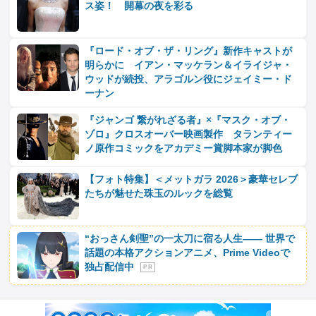
ス姿！ 開幕の夜を彩る
『ロード・オブ・ザ・リング』新作キャストが
明らかに イアン・マッケラン＆イライジャ・
ウッドが続投、アラゴルン役にジェイミー・ド
ーナン
『ジャンゴ 繋がれざる者』×『マスク・オブ・
ゾロ』クロスオーバー映画製作 タランティー
ノ原作コミックをアカデミー賞脚本家が脚色
【フォト特集】＜メットガラ 2026＞豪華セレブ
たちが魅せた珠玉のルックを総覧
“おっさん剣聖”の一太刀に宿る人生―― 世界で
話題の本格アクションアニメ、Prime Videoで
独占配信中
P R