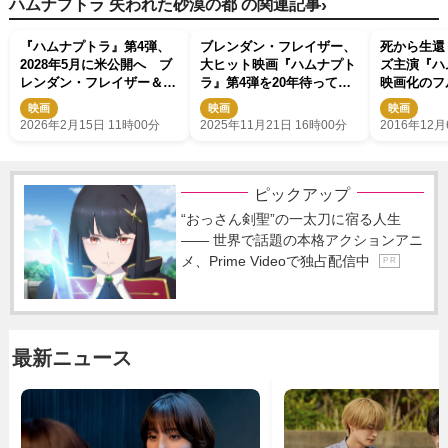
›
ハムナプトラ 失われた砂漠の都 の関連記事
『ハムナプトラ』第4弾、
ブレンダン・フレイザー、
死から生還
2028年5月に米公開へ ブ
大ヒット映画『ハムナプト
ズ主演『ハ
レンダン・フレイザー＆レ
ラ』第4弾を20年待ってい
映画化のフ
イチェル・ワイズ復帰も正
た！
映画
映画
映画
式発表
2026年2月15日 11時00分
2025年11月21日 16時00分
2016年12月
ピックアップ
“おっさん剣聖”の一太刀に宿る人生
―― 世界で話題の本格アクションアニ
メ、Prime Videoで独占配信中
P R
最新ニュース