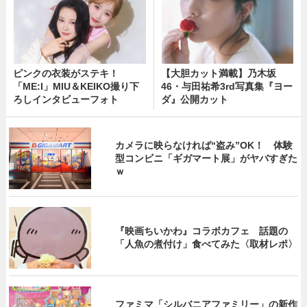
ピンクの衣装がステキ！
【大胆カット満載】乃木坂
「ME:I」MIU＆KEIKO撮り下
46・与田祐希3rd写真集『ヨー
ろしインタビューフォト
ダ』公開カット
カメラに映らなければ“盗み”OK！ 体験
型コンビニ「ギガマート展」がヤバすぎた
ｗ
『映画ちいかわ』コラボカフェ 話題の
「人魚の煮付け」食べてみた〈取材レポ〉
ファミマ「シルバニアファミリー」の新作