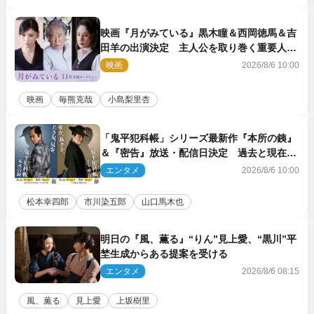
映画『月がみている』黒木瞳＆西岡徳馬＆吉
田羊の出演決定 主人公を取り巻く重要人物
を演じる
映画
2026/8/6 10:00
映画
毎熊克哉
小島梨里杏
「鬼平犯科帳」シリーズ最新作『本所の銕』
＆『密告』放送・配信日決定 過去と現在が
繋がるビジュアルも解禁
エンタメ
2026/8/6 10:00
松本幸四郎
市川染五郎
山口馬木也
明日の『風、薫る』“りん”見上愛、“黒川”平
埜生成からある提案を受ける
エンタメ
2026/8/6 08:15
風、薫る
見上愛
上坂樹里