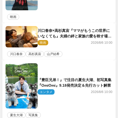
映画
川口春奈×高杉真宙『ママがもうこの世界に
いなくても』夫婦の絆と家族の愛を映す場面
写真公開
映画
2026/8/6 10:00
川口春奈
高杉真宙
山戸結希
『豊臣兄弟！』で注目の夏生大湖、初写真集
『OmiOmi』9.18発売決定＆先行カット解禁
エンタメ
2026/8/6 10:00
夏生大湖
写真集