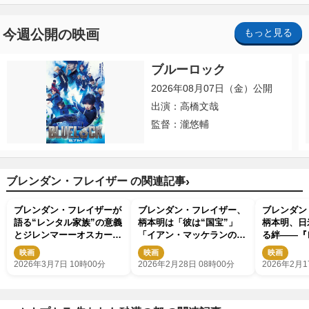
今週公開の映画
もっと見る
ブルーロック
2026年08月07日（金）公開
出演：高橋文哉
監督：瀧悠輔
›
ブレンダン・フレイザー の関連記事
ブレンダン・フレイザーが
ブレンダン・フレイザー、
ブレンダン
語る“レンタル家族”の意義
柄本明は「彼は“国宝”」
柄本明、日
とジレンマーーオスカー後
「イアン・マッケランのよ
る絆――『
初作品で感じた映画が持つ
う」 驚きのエピソードも
ミリー』本
映画
映画
映画
「癒しの力」
語る
2026年3月7日 10時00分
2026年2月28日 08時00分
2026年2月1