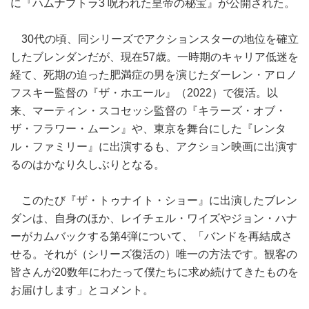
に『ハムナプトラ3 呪われた皇帝の秘宝』が公開された。
30代の頃、同シリーズでアクションスターの地位を確立
したブレンダンだが、現在57歳。一時期のキャリア低迷を
経て、死期の迫った肥満症の男を演じたダーレン・アロノ
フスキー監督の『ザ・ホエール』（2022）で復活。以
来、マーティン・スコセッシ監督の『キラーズ・オブ・
ザ・フラワー・ムーン』や、東京を舞台にした『レンタ
ル・ファミリー』に出演するも、アクション映画に出演す
るのはかなり久しぶりとなる。
このたび『ザ・トゥナイト・ショー』に出演したブレン
ダンは、自身のほか、レイチェル・ワイズやジョン・ハナ
ーがカムバックする第4弾について、「バンドを再結成さ
せる。それが（シリーズ復活の）唯一の方法です。観客の
皆さんが20数年にわたって僕たちに求め続けてきたものを
お届けします」とコメント。