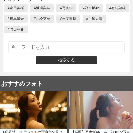
#
今田美桜
#
浜辺美波
#
写真集
#
乃木坂46
#
有村架純
#
橋本環奈
#
小松菜奈
#
吉岡里帆
#
土屋太鳳
#
与田祐希
検索する
おすすめフォト
伊藤彩沙、20代ラストの写真集で見せ
【話題】乃木坂46・金川紗耶1st写真