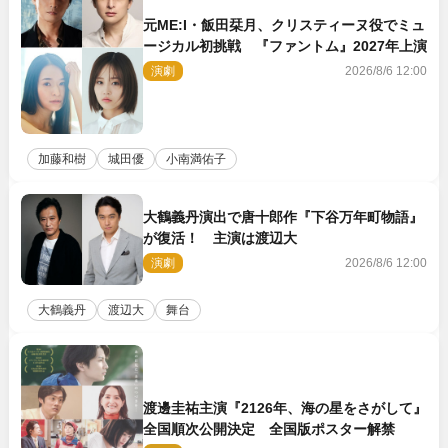
元ME:I・飯田栞月、クリスティーヌ役でミュ
ージカル初挑戦 『ファントム』2027年上演
演劇
2026/8/6 12:00
加藤和樹
城田優
小南満佑子
大鶴義丹演出で唐十郎作『下谷万年町物語』
が復活！ 主演は渡辺大
演劇
2026/8/6 12:00
大鶴義丹
渡辺大
舞台
渡邊圭祐主演『2126年、海の星をさがして』
全国順次公開決定 全国版ポスター解禁