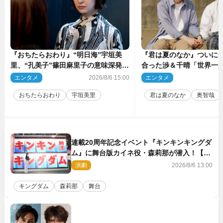
『おちたらおわり』“明日海”宇垣美
『君は夏のなか』ついに
里、“孔美子”篠田麻里子の意味深発言
合った渉＆千晴「世界一
に絶句 ネット驚き「まさか」「意外
ーン」「めっちゃキュン
エンタメ
2026/8/6 15:00
エンタメ
2
な展開」
おちたらおわり
宇垣美里
君は夏のなか
奥智哉
連載20周年記念イベント『キンキンキングダ
ム』に舞台版カイネ役・森莉那が潜入！【密
着レポート】
演劇
2026/8/6 13:00
キングダム
森莉那
舞台