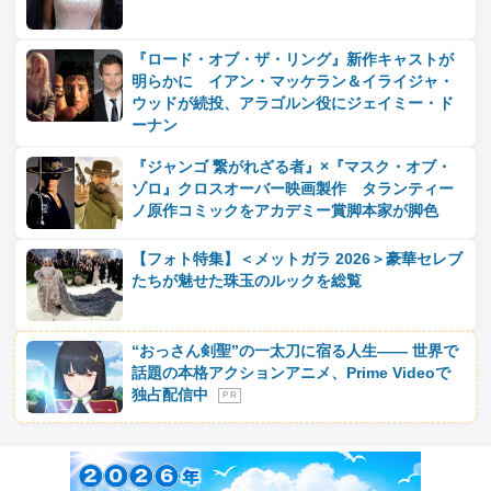
『ロード・オブ・ザ・リング』新作キャストが
明らかに イアン・マッケラン＆イライジャ・
ウッドが続投、アラゴルン役にジェイミー・ド
ーナン
『ジャンゴ 繋がれざる者』×『マスク・オブ・
ゾロ』クロスオーバー映画製作 タランティー
ノ原作コミックをアカデミー賞脚本家が脚色
【フォト特集】＜メットガラ 2026＞豪華セレブ
たちが魅せた珠玉のルックを総覧
“おっさん剣聖”の一太刀に宿る人生―― 世界で
話題の本格アクションアニメ、Prime Videoで
独占配信中
P R