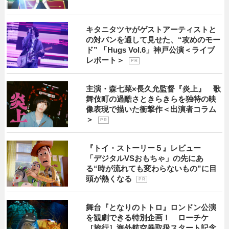
キタニタツヤがゲストアーティストと
の対バンを通して見せた、“攻めのモー
ド” 「Hugs Vol.6」神戸公演＜ライブ
レポート＞
P R
主演・森七菜×長久允監督『炎上』 歌
舞伎町の過酷さときらきらを独特の映
像表現で描いた衝撃作＜出演者コラム
＞
P R
『トイ・ストーリー５』レビュー
「デジタルVSおもちゃ」の先にあ
る“時が流れても変わらないもの”に目
頭が熱くなる
P R
舞台『となりのトトロ』ロンドン公演
を観劇できる特別企画！ ローチケ
［旅行］海外航空券取扱スタート記念