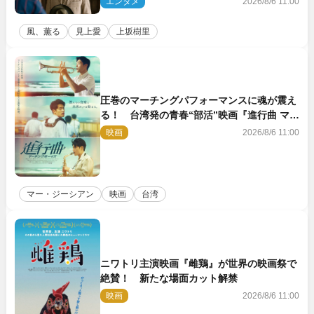
エンタメ
2026/8/6 11:00
風、薫る
見上愛
上坂樹里
圧巻のマーチングパフォーマンスに魂が震え
る！ 台湾発の青春“部活”映画『進行曲 マー
チングボーイズ』予告解禁
映画
2026/8/6 11:00
マー・ジーシアン
映画
台湾
ニワトリ主演映画『雌鶏』が世界の映画祭で
絶賛！ 新たな場面カット解禁
映画
2026/8/6 11:00