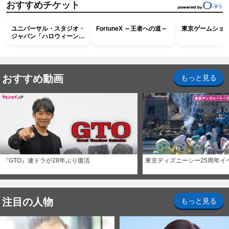
おすすめチケット
ユニバーサル・スタジオ・
FortuneX ～王者への道～
東京ゲームショウ2
ジャパン「ハロウィーン・
ホラー・ナイト ～オール
ナイト～パス」
おすすめ動画
もっと見る
『GTO』連ドラが28年ぶり復活
東京ディズニーシー25周年イ
注目の人物
もっと見る