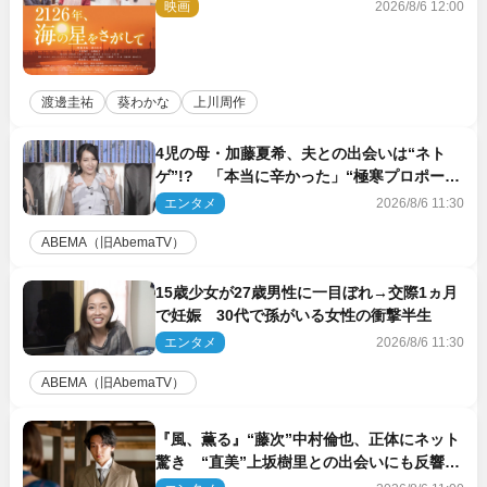
映画
2026/8/6 12:00
渡邊圭祐
葵わかな
上川周作
4児の母・加藤夏希、夫との出会いは“ネト
ゲ”!? 「本当に辛かった」“極寒プロポー
ズ”も告白
エンタメ
2026/8/6 11:30
ABEMA（旧AbemaTV）
15歳少女が27歳男性に一目ぼれ→交際1ヵ月
で妊娠 30代で孫がいる女性の衝撃半生
エンタメ
2026/8/6 11:30
ABEMA（旧AbemaTV）
『風、薫る』“藤次”中村倫也、正体にネット
驚き “直美”上坂樹里との出会いにも反響
「力になってくれそう」「仲良くしなよ！」