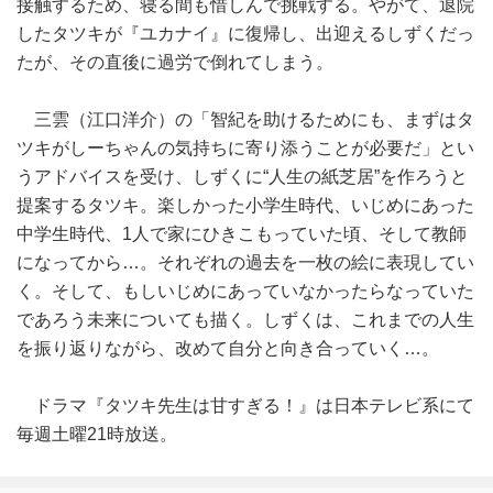
接触するため、寝る間も惜しんで挑戦する。やがて、退院
したタツキが『ユカナイ』に復帰し、出迎えるしずくだっ
たが、その直後に過労で倒れてしまう。
三雲（江口洋介）の「智紀を助けるためにも、まずはタ
ツキがしーちゃんの気持ちに寄り添うことが必要だ」とい
うアドバイスを受け、しずくに“人生の紙芝居”を作ろうと
提案するタツキ。楽しかった小学生時代、いじめにあった
中学生時代、1人で家にひきこもっていた頃、そして教師
になってから…。それぞれの過去を一枚の絵に表現してい
く。そして、もしいじめにあっていなかったらなっていた
であろう未来についても描く。しずくは、これまでの人生
を振り返りながら、改めて自分と向き合っていく…。
ドラマ『タツキ先生は甘すぎる！』は日本テレビ系にて
毎週土曜21時放送。