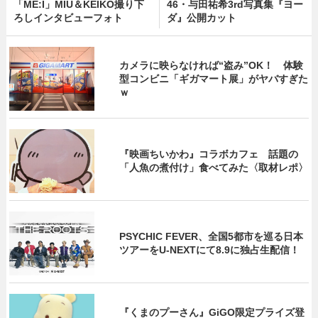
「ME:I」MIU＆KEIKO撮り下
46・与田祐希3rd写真集『ヨー
ろしインタビューフォト
ダ』公開カット
カメラに映らなければ“盗み”OK！ 体験
型コンビニ「ギガマート展」がヤバすぎた
ｗ
『映画ちいかわ』コラボカフェ 話題の
「人魚の煮付け」食べてみた〈取材レポ〉
PSYCHIC FEVER、全国5都市を巡る日本
ツアーをU‐NEXTにて8.9に独占生配信！
『くまのプーさん』GiGO限定プライズ登