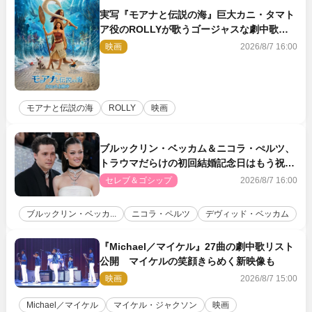
実写『モアナと伝説の海』巨大カニ・タマト
ア役のROLLYが歌うゴージャスな劇中歌
「シャイニー」本編映像解禁
映画
2026/8/7 16:00
モアナと伝説の海
ROLLY
映画
ブルックリン・ベッカム＆ニコラ・ぺルツ、
トラウマだらけの初回結婚記念日はもう祝わ
ない
セレブ＆ゴシップ
2026/8/7 16:00
ブルックリン・ベッカ...
ニコラ・ペルツ
デヴィッド・ベッカム
『Michael／マイケル』27曲の劇中歌リスト
公開 マイケルの笑顔きらめく新映像も
映画
2026/8/7 15:00
Michael／マイケル
マイケル・ジャクソン
映画