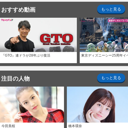
おすすめ動画
もっと見る
『GTO』連ドラが28年ぶり復活
東京ディズニーシー25周年イ
注目の人物
もっと見る
今田美桜
橋本環奈