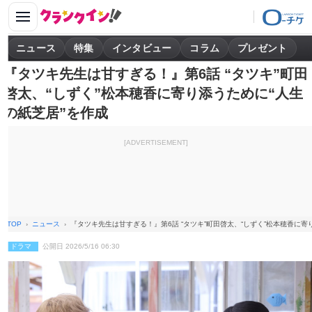
ニュース
特集
インタビュー
コラム
プレゼント
『タツキ先生は甘すぎる！』第6話 “タツキ”町田
啓太、“しずく”松本穂香に寄り添うために“人生
の紙芝居”を作成
[ADVERTISEMENT]
TOP
ニュース
『タツキ先生は甘すぎる！』第6話 “タツキ”町田啓太、“しずく”松本穂香に寄
ドラマ
公開日 2026/5/16 06:30