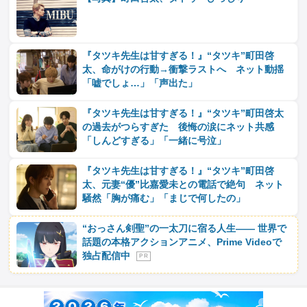
『タツキ先生は甘すぎる！』“タツキ”町田啓
太、命がけの行動→衝撃ラストへ ネット動揺
「嘘でしょ…」「声出た」
『タツキ先生は甘すぎる！』“タツキ”町田啓太
の過去がつらすぎた 後悔の涙にネット共感
「しんどすぎる」「一緒に号泣」
『タツキ先生は甘すぎる！』“タツキ”町田啓
太、元妻“優”比嘉愛未との電話で絶句 ネット
騒然「胸が痛む」「まじで何したの」
“おっさん剣聖”の一太刀に宿る人生―― 世界で
話題の本格アクションアニメ、Prime Videoで
独占配信中
P R