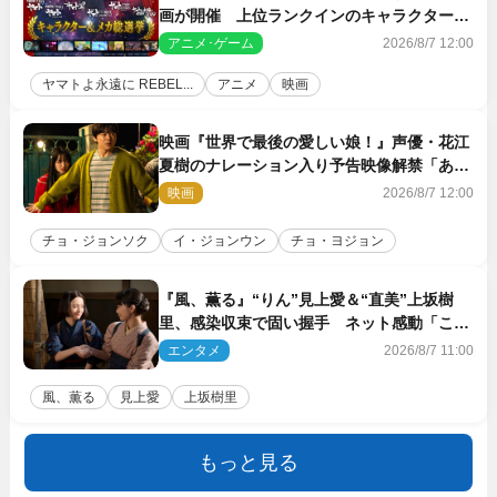
画が開催 上位ランクインのキャラクター＆
メカは新規描き下ろしイラストを制作
アニメ･ゲーム
2026/8/7 12:00
ヤマトよ永遠に REBEL...
アニメ
映画
映画『世界で最後の愛しい娘！』声優・花江
夏樹のナレーション入り予告映像解禁「あふ
れ出る温かさに涙が止まらない！」
映画
2026/8/7 12:00
チョ・ジョンソク
イ・ジョンウン
チョ・ヨジョン
『風、薫る』“りん”見上愛＆“直美”上坂樹
里、感染収束で固い握手 ネット感動「この
バディは最強」「アツい」
エンタメ
2026/8/7 11:00
風、薫る
見上愛
上坂樹里
もっと見る