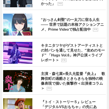
かった」
P R
“おっさん剣聖”の一太刀に宿る人生
―― 世界で話題の本格アクションアニ
メ、Prime Videoで独占配信中
P R
キタニタツヤがゲストアーティストと
の対バンを通して見せた、“攻めのモー
ド” 「Hugs Vol.6」神戸公演＜ライブ
レポート＞
P R
主演・森七菜×長久允監督『炎上』 歌
舞伎町の過酷さときらきらを独特の映
像表現で描いた衝撃作＜出演者コラム
＞
P R
『トイ・ストーリー５』レビュー
「デジタルVSおもちゃ」の先にあ