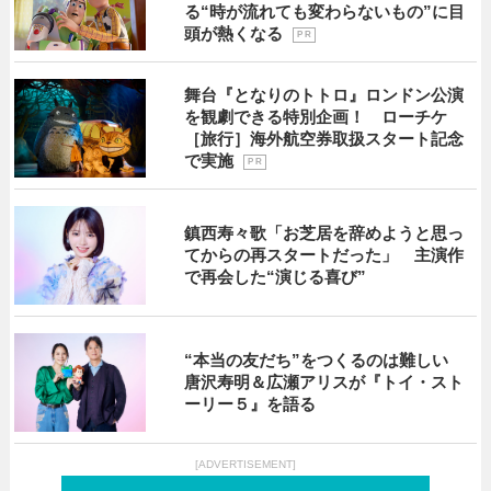
る“時が流れても変わらないもの”に目
頭が熱くなる
P R
舞台『となりのトトロ』ロンドン公演
を観劇できる特別企画！ ローチケ
［旅行］海外航空券取扱スタート記念
で実施
P R
鎮西寿々歌「お芝居を辞めようと思っ
てからの再スタートだった」 主演作
で再会した“演じる喜び”
“本当の友だち”をつくるのは難しい
唐沢寿明＆広瀬アリスが『トイ・スト
ーリー５』を語る
[ADVERTISEMENT]