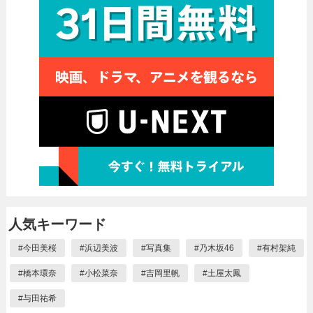
人気キーワード
#
今田美桜
#
浜辺美波
#
写真集
#
乃木坂46
#
有村架純
#
橋本環奈
#
小松菜奈
#
吉岡里帆
#
土屋太鳳
#
与田祐希