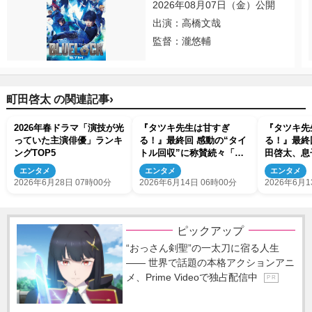
2026年08月07日（金）公開
出演：高橋文哉
監督：瀧悠輔
›
町田啓太 の関連記事
2026年春ドラマ「演技が光
『タツキ先生は甘すぎ
『タツキ先
っていた主演俳優」ランキ
る！』最終回 感動の“タイ
る！』最終
ングTOP5
トル回収”に称賛続々「こ
田啓太、息
ういうことだったのー！」
の顔に触れ
エンタメ
エンタメ
エンタメ
「泣いた」（ネタバレあ
2026年6月28日 07時00分
2026年6月14日 06時00分
2026年6月1
り）
ピックアップ
“おっさん剣聖”の一太刀に宿る人生
―― 世界で話題の本格アクションアニ
メ、Prime Videoで独占配信中
P R