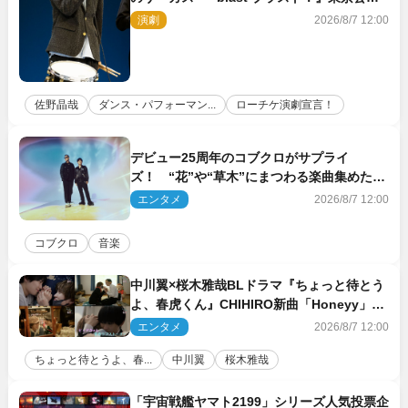
が開幕！
演劇
2026/8/7 12:00
佐野晶哉
ダンス・パフォーマン...
ローチケ演劇宣言！
デビュー25周年のコブクロがサプライ
ズ！ “花”や“草木”にまつわる楽曲集めた新
コンセプトアルバムを“花の日”に配信リリー
エンタメ
2026/8/7 12:00
ス
コブクロ
音楽
中川翼×桜木雅哉BLドラマ『ちょっと待とう
よ、春虎くん』CHIHIRO新曲「Honeyy」が
ED主題歌に決定！
エンタメ
2026/8/7 12:00
ちょっと待とうよ、春...
中川翼
桜木雅哉
「宇宙戦艦ヤマト2199」シリーズ人気投票企