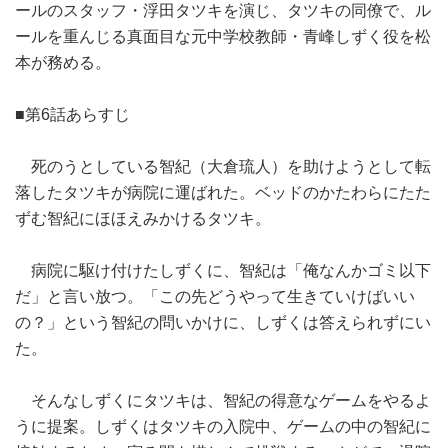
ールのスタッフ・浮田タツキを演じ、タツキの同僚で、ル
ールを重んじる真面目な元中学校教師・青峰しずく役を松
本が務める。
■第6話あらすじ
死のうとしている智紀（大倉琉人）を助けようとして転
落したタツキが病院に運ばれた。ベッドのかたわらにたた
ずむ智紀にほほえみかけるタツキ。
病院に駆け付けたしずくに、智紀は「俺なんかゴミ以下
だ」と言い放つ。「この先どうやって生きていけばいい
の？」という智紀の問いかけに、しずくは答えられずにい
た。
そんなしずくにタツキは、智紀の得意なゲームをやるよ
うに提案。しずくはタツキの入院中、ゲームの中の智紀に