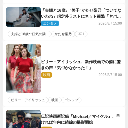
『夫婦と16歳』“美子”かたせ梨乃「ついてな
いわね」想定外ラストにネット衝撃「ヤバす
ぎ…」「怖えぇ」（ネタバレあり）
エンタメ
2026/8/7 15:00
夫婦と16歳〜狂気の隣...
かたせ梨乃
JO1
ビリー・アイリッシュ、新作映画での姿に驚
きの声「気づかなかった！」
映画
2026/8/7 15:00
ビリー・アイリッシュ
映画
ゴシップ
伝記映画新記録『Michael／マイケル』、早
ければ年内に続編の撮影開始