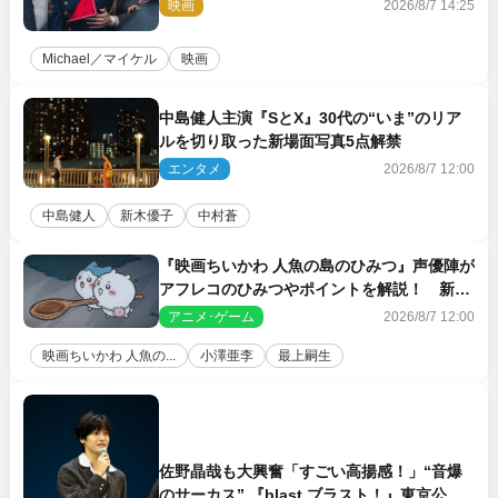
映画
2026/8/7 14:25
Michael／マイケル
映画
中島健人主演『SとX』30代の“いま”のリア
ルを切り取った新場面写真5点解禁
エンタメ
2026/8/7 12:00
中島健人
新木優子
中村蒼
『映画ちいかわ 人魚の島のひみつ』声優陣が
アフレコのひみつやポイントを解説！ 新カ
ットも到着
アニメ･ゲーム
2026/8/7 12:00
映画ちいかわ 人魚の...
小澤亜李
最上嗣生
佐野晶哉も大興奮「すごい高揚感！」“音爆
のサーカス” 『blast ブラスト！』東京公演