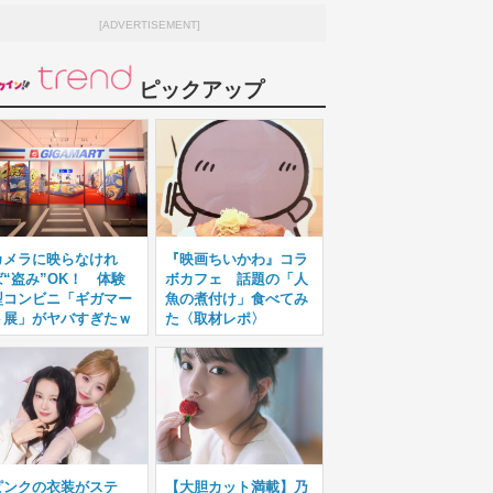
[ADVERTISEMENT]
ピックアップ
カメラに映らなけれ
『映画ちいかわ』コラ
ば“盗み”OK！ 体験
ボカフェ 話題の「人
型コンビニ「ギガマー
魚の煮付け」食べてみ
ト展」がヤバすぎたｗ
た〈取材レポ〉
ピンクの衣装がステ
【大胆カット満載】乃