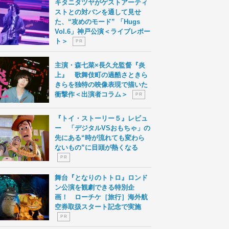
キタニタツヤがゲストアーティ
ストとの対バンを通して見せ
た、“攻めのモード” 「Hugs
Vol.6」神戸公演＜ライブレポー
ト＞
P R
主演・森七菜×長久允監督『炎
上』 歌舞伎町の過酷さときら
きらを独特の映像表現で描いた
衝撃作＜出演者コラム＞
P R
『トイ・ストーリー５』レビュ
ー 「デジタルVSおもちゃ」の
先にある“時が流れても変わら
ないもの”に目頭が熱くなる
P R
舞台『となりのトトロ』ロンド
ン公演を観劇できる特別企
画！ ローチケ［旅行］海外航
空券取扱スタート記念で実施
P R