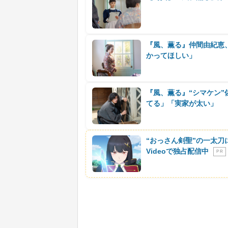
『風、薫る』仲間由紀恵
かってほしい」
『風、薫る』“シマケン”
てる」「実家が太い」
“おっさん剣聖”の一太刀
Videoで独占配信中
P R