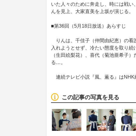
いた人々のために奔走し、時には戦い
んを見上、大家直美を上坂が演じる。
■第36回（5月18日放送）あらすじ
りんは、千佳子（仲間由紀恵）の看護
入れようとせず、冷たい態度を取り続
（生田絵梨花）、喜代（菊池亜希子）
る…。
連続テレビ小説『風、薫る』はNHK
この記事の写真を見る