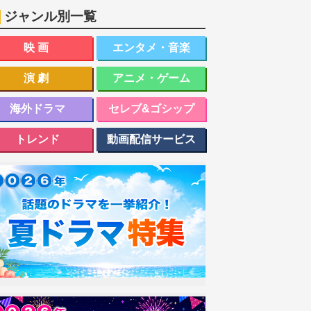
ジャンル別一覧
映画
エンタメ・音楽
演劇
アニメ・ゲーム
海外ドラマ
セレブ&ゴシップ
トレンド
動画配信サービス