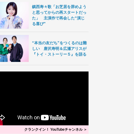
鎮西寿々歌「お芝居を辞めよう
と思ってからの再スタートだっ
た」 主演作で再会した“演じ
る喜び”
“本当の友だち”をつくるのは難
しい 唐沢寿明＆広瀬アリスが
『トイ・ストーリー５』を語る
クランクイン！ YouTubeチャンネル ＞