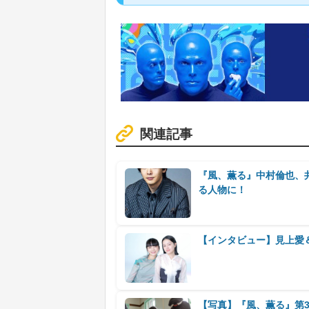
関連記事
『風、薫る』中村倫也、
る人物に！
【インタビュー】見上愛
【写真】『風、薫る』第3