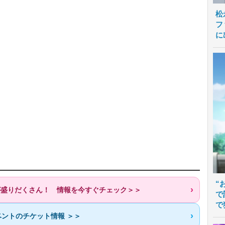
松
フ
に
“
歌が盛りだくさん！ 情報を今すぐチェック＞＞
で
で
ントのチケット情報 ＞＞