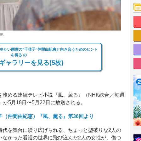
K
、冷たい態度の“千佳子”仲間由紀恵と向き合うためのヒント
を得る の
ギャラリーを見る(5枚)
務める連続テレビ小説『風、薫る』（NHK総合／毎週
が5月18日〜5月22日に放送される。
子（仲間由紀恵）『風、薫る』第36回より
代を舞台に繰り広げられる、ちょっと型破りな2人の
いなかった看護の世界に飛び込んだ2人の女性が、傷つ