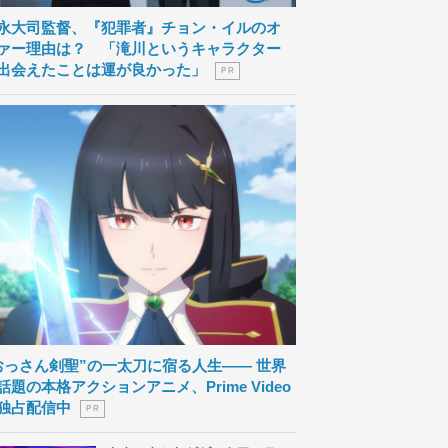
永大司監督、『犯罪者』チョン・イルのオ
ァー理由は？ 「滝川というキャラクター
出会えたことは運が良かった」
P R
おっさん剣聖”の一太刀に宿る人生―― 世界
話題の本格アクションアニメ、Prime Video
独占配信中
P R