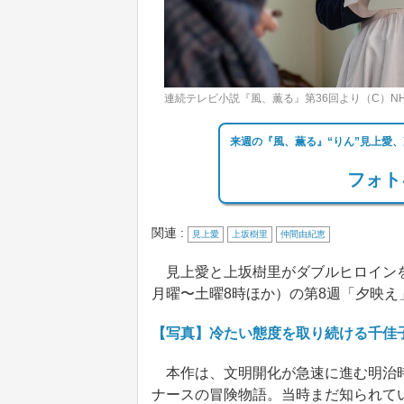
連続テレビ小説『風、薫る』第36回より（C）NH
来週の『風、薫る』“りん”見上愛
フォト
関連 :
見上愛
上坂樹里
仲間由紀恵
見上愛と上坂樹里がダブルヒロインを
月曜〜土曜8時ほか）の第8週「夕映え」
【写真】冷たい態度を取り続ける千佳
本作は、文明開化が急速に進む明治時
ナースの冒険物語。当時まだ知られて