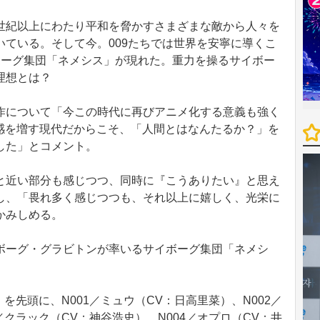
紀以上にわたり平和を脅かすさまざまな敵から人々を
ている。そして今。009たちでは世界を安寧に導くこ
ボーグ集団「ネメシス」が現れた。重力を操るサイボー
理想とは？
について「今この時代に再びアニメ化する意義も強く
在感を増す現代だからこそ、「人間とはなんたるか？」を
した」とコメント。
近い部分も感じつつ、同時に『こうありたい』と思え
し、「畏れ多く感じつつも、それ以上に嬉しく、光栄に
かみしめる。
ーグ・グラビトンが率いるサイボーグ集団「ネメシ
を先頭に、N001／ミュウ（CV：日高里菜）、N002／
／クラック（CV：神谷浩史）、N004／オプロ（CV：井