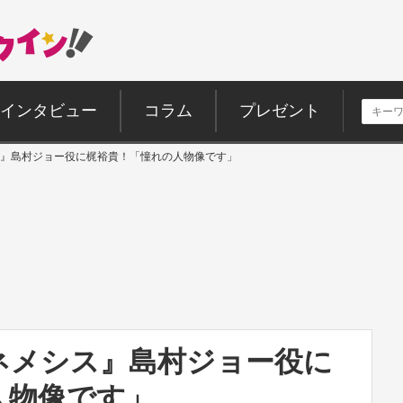
インタビュー
コラム
プレゼント
シス』島村ジョー役に梶裕貴！「憧れの人物像です」
 ネメシス』島村ジョー役に
人物像です」