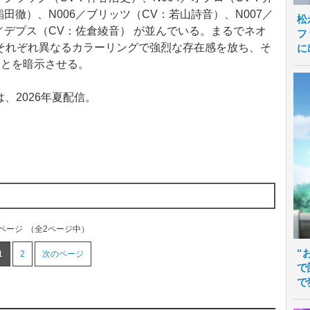
稲田徹）、N006／ブリッツ（CV：若山詩音）、N007／
松
8／デプス（CV：佐倉綾音） が並んでいる。まるでネオ
フ
それぞれ異なるカラーリングで強烈な存在感を放ち、そ
に
ことを暗示させる。
、2026年夏配信。
1ページ
（全2ページ中）
“
1
2
次のページ
で
で