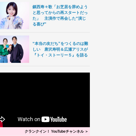
鎮西寿々歌「お芝居を辞めよう
と思ってからの再スタートだっ
た」 主演作で再会した“演じ
る喜び”
“本当の友だち”をつくるのは難
しい 唐沢寿明＆広瀬アリスが
『トイ・ストーリー５』を語る
クランクイン！ YouTubeチャンネル ＞