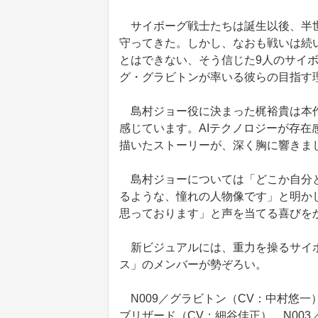
サイボーグ戦士たちは誕生以後、半世
守ってきた。しかし、なおも戦いは続い
とはできない、そう信じた9人のサイ
グ・グラビトンが率いる彼らの目指す
島村ジョー役に決まった梶裕貴は本作
感じています。AIテクノロジーが存
描いたストーリーが、深く胸に響きま
島村ジョーについては「どこか自分と
るような、憧れの人物像です」と明か
思っております」と声を当てる喜びを
新ビジュアルには、重力を操るサイボ
ス」のメンバーが勢ぞろい。
N009／グラビトン（CV：中村悠一）
ブリザード（CV：細谷佳正）、N003