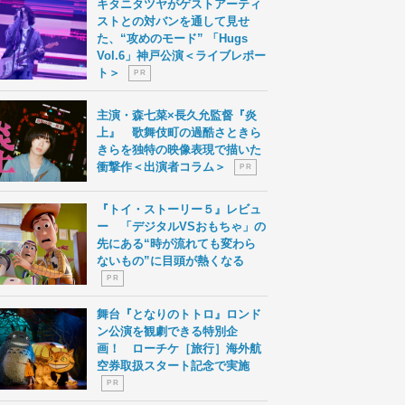
キタニタツヤがゲストアーティ
ストとの対バンを通して見せ
た、“攻めのモード” 「Hugs
Vol.6」神戸公演＜ライブレポー
ト＞
P R
主演・森七菜×長久允監督『炎
上』 歌舞伎町の過酷さときら
きらを独特の映像表現で描いた
衝撃作＜出演者コラム＞
P R
『トイ・ストーリー５』レビュ
ー 「デジタルVSおもちゃ」の
先にある“時が流れても変わら
ないもの”に目頭が熱くなる
P R
舞台『となりのトトロ』ロンド
ン公演を観劇できる特別企
画！ ローチケ［旅行］海外航
空券取扱スタート記念で実施
P R