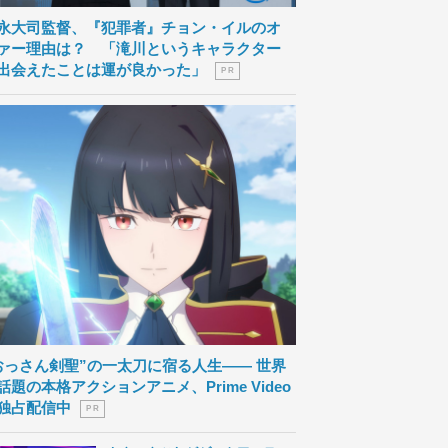
永大司監督、『犯罪者』チョン・イルのオ
ァー理由は？ 「滝川というキャラクター
出会えたことは運が良かった」
P R
おっさん剣聖”の一太刀に宿る人生―― 世界
話題の本格アクションアニメ、Prime Video
独占配信中
P R