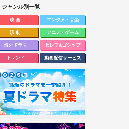
ジャンル別一覧
映画
エンタメ・音楽
演劇
アニメ・ゲーム
海外ドラマ
セレブ&ゴシップ
トレンド
動画配信サービス