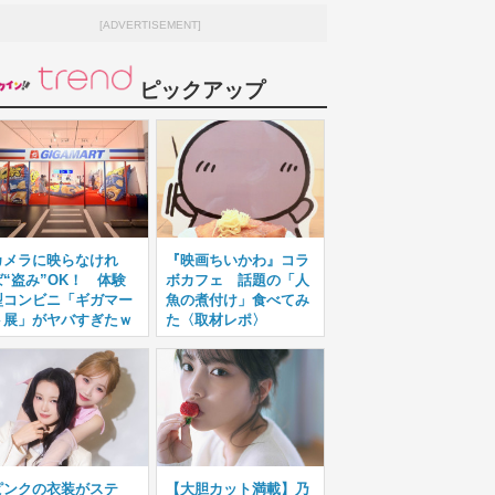
[ADVERTISEMENT]
ピックアップ
カメラに映らなけれ
『映画ちいかわ』コラ
ば“盗み”OK！ 体験
ボカフェ 話題の「人
型コンビニ「ギガマー
魚の煮付け」食べてみ
ト展」がヤバすぎたｗ
た〈取材レポ〉
ピンクの衣装がステ
【大胆カット満載】乃