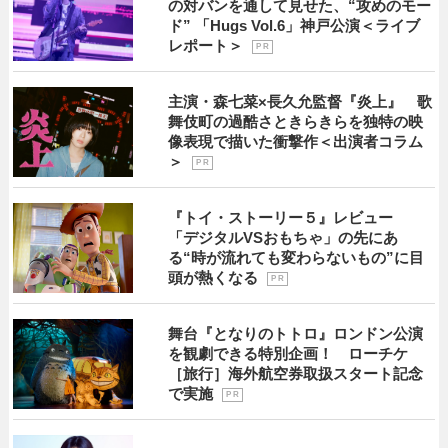
の対バンを通して見せた、“攻めのモー
ド” 「Hugs Vol.6」神戸公演＜ライブ
レポート＞
P R
主演・森七菜×長久允監督『炎上』 歌
舞伎町の過酷さときらきらを独特の映
像表現で描いた衝撃作＜出演者コラム
＞
P R
『トイ・ストーリー５』レビュー
「デジタルVSおもちゃ」の先にあ
る“時が流れても変わらないもの”に目
頭が熱くなる
P R
舞台『となりのトトロ』ロンドン公演
を観劇できる特別企画！ ローチケ
［旅行］海外航空券取扱スタート記念
で実施
P R