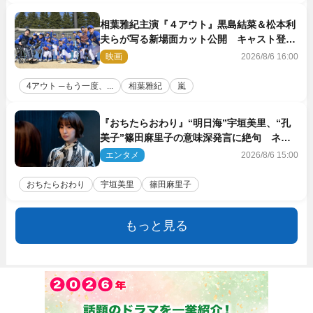
相葉雅紀主演『４アウト』黒島結菜＆松本利
夫らが写る新場面カット公開 キャスト登壇
イベントも決定
映画
2026/8/6 16:00
4アウト ─もう一度、...
相葉雅紀
嵐
『おちたらおわり』“明日海”宇垣美里、“孔
美子”篠田麻里子の意味深発言に絶句 ネッ
ト驚き「まさか」「意外な展開」
エンタメ
2026/8/6 15:00
おちたらおわり
宇垣美里
篠田麻里子
もっと見る