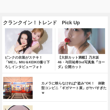
クランクイン！トレンド Pick Up
ピンクの衣装がステキ！
【大胆カット満載】乃木坂
「ME:I」MIU＆KEIKO撮り下
46・与田祐希3rd写真集『ヨー
ろしインタビューフォト
ダ』公開カット
カメラに映らなければ“盗み”OK！ 体験
型コンビニ「ギガマート展」がヤバすぎた
ｗ