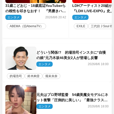
31歳こどおじ・18歳底辺YouTuberら
LDHアーティスト20組
の根性を叩きなおす！ 『男磨きハウ
『LDH LIVE‐EXPO』
ス』第2弾コーチ陣発表
技場で開催決定
エンタメ
2026/8/6 20:42
エンタメ
2
ABEMA（旧AbemaTV）
EXILE
三代目 J Soul Brot
どういう関係!? 的場浩司インスタに“自慢
の娘”元乃木坂46美女2人が登場し反響
エンタメ
2026/8/6 18:00
的場浩司
鈴木絢音
堀未央奈
元夫はプロ野球監督 54歳美魔女モデルにネ
ット衝撃「圧倒的に美しい」「最強クラス」
「うっとり」
エンタメ
2026/8/6 18:00