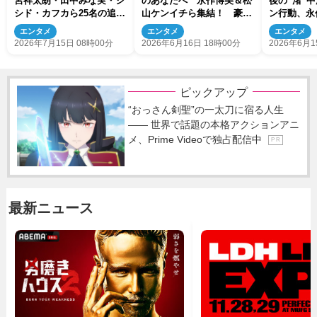
宮祥太朗・田中みな実・シ
のあなたへ 永作博美＆松
後の“渚”
シド・カフカら25名の追加
山ケンイチら集結！ 豪華
ン行動、永
キャスト＆ティザー予告映
オフショットに反響「是非
エンタメ
エンタメ
エンタメ
像解禁
続編を」
2026年7月15日 08時00分
2026年6月16日 18時00分
2026年6月1
ピックアップ
“おっさん剣聖”の一太刀に宿る人生
―― 世界で話題の本格アクションアニ
メ、Prime Videoで独占配信中
P R
最新ニュース