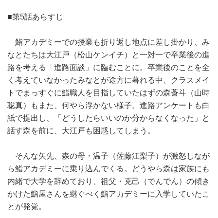
■第5話あらすじ
鮨アカデミーでの授業も折り返し地点に差し掛かり、み
なとたちは大江戸（松山ケンイチ）と一対一で卒業後の進
路を考える「進路面談」に臨むことに。卒業後のことを全
く考えていなかったみなとが途方に暮れる中、クラスメイ
トでまっすぐに鮨職人を目指していたはずの森蒼斗（山時
聡真）もまた、何やら浮かない様子。進路アンケートも白
紙で提出し、「どうしたらいいのか分からなくなった」と
話す森を前に、大江戸も困惑してしまう。
そんな矢先、森の母・温子（佐藤江梨子）が激怒しなが
ら鮨アカデミーに乗り込んでくる。どうやら森は家族にも
内緒で大学を辞めており、祖父・克己（でんでん）の傾き
かけた鮨屋さんを継ぐべく鮨アカデミーに入学していたこ
とが発覚。