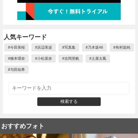
人気キーワード
#
今田美桜
#
浜辺美波
#
写真集
#
乃木坂46
#
有村架純
#
橋本環奈
#
小松菜奈
#
吉岡里帆
#
土屋太鳳
#
与田祐希
検索する
おすすめフォト