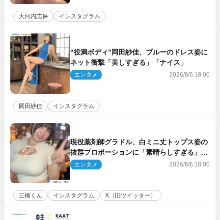
大河内志保
インスタグラム
“役満ボディ”岡田紗佳、ブルーのドレス姿に
ネット衝撃「美しすぎる」「ナイス」
エンタメ
2026/8/6 18:00
岡田紗佳
インスタグラム
現役薬剤師グラドル、白ミニ丈トップス姿の
抜群プロポーションに「素晴らしすぎる」
「すっっっご！」とネット絶賛
エンタメ
2026/8/6 18:00
三橋くん
インスタグラム
X（旧ツイッター）