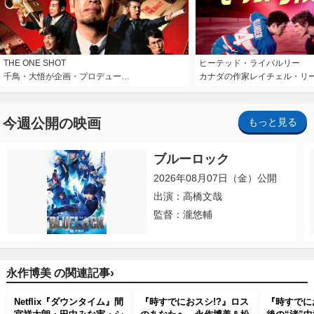
THE ONE SHOT
ヒーテッド・ライバルリー
千鳥・大悟が企画・プロデュー…
カナダの作家レイチェル・リ
今週公開の映画
もっと見る
ブルーロック
2026年08月07日（金）公開
出演：高橋文哉
監督：瀧悠輔
›
永作博美 の関連記事
Netflix『ダウンタイム』間
『時すでにおスシ!?』ロス
『時すでに