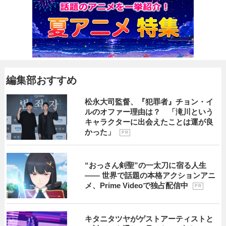
編集部おすすめ
松永大司監督、『犯罪者』チョン・イ
ルのオファー理由は？ 「滝川という
キャラクターに出会えたことは運が良
かった」
P R
“おっさん剣聖”の一太刀に宿る人生
―― 世界で話題の本格アクションアニ
メ、Prime Videoで独占配信中
P R
キタニタツヤがゲストアーティストと