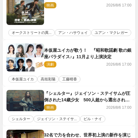
変』新ビジュアル＆本編映像初解禁
映画
2026/8/6 17:00
オークストリートの異...
アン・ハサウェイ
ユアン・マクレガー
本仮屋ユイカが歌う！ 『昭和歌謡劇 歌の銀
座パラダイス♪』11月より上演決定
演劇
2026/8/6 17:00
本仮屋ユイカ
高垣彩陽
工藤晴香
『シェルター』ジェイソン・ステイサムが圧
倒された14歳少女 500人超から選出された
新鋭ボディ・レイ・ブレスナックとは
映画
2026/8/6 17:00
シェルター
ジェイソン・ステイサ...
ビル・ナイ
32名で力を合わせ、世界初上演の新作を演じ