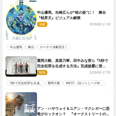
中山優馬、矢崎広らが“蛙の姿”に！ 舞台
『蛙昇天』ビジュアル解禁
演劇
2026/8/6 17:30
中山優馬
舞台
ローチケ演劇宣言！
重岡大毅、原菜乃華、田中みな実ら『5秒で
完全犯罪を生成する方法』完成披露に登
壇！ それぞれのAI活用術も発表
映画
2026/8/6 17:05
5秒で完全犯罪を生成...
重岡大毅
WEST.（旧ジャニーズW...
アン・ハサウェイ＆ユアン・マクレガーに恐
竜がロックオン？ 『オークストリートの異