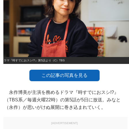
ドラマ『時すでにおスシ!?』第5話より（C）TBS
この記事の写真を見る
永作博美が主演を務めるドラマ『時すでにおスシ!?』
（TBS系／毎週火曜22時）の第5話が5日に放送。みなと
（永作）が思いがけぬ展開に巻き込まれていく。
[ADVERTISEMENT]