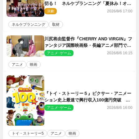
切る！ ネルケプランニング「夏休み！オ
ン・ワークショップ2026」レポート【最終
演劇
2026/8/6 17:00
日】
ネルケプランニング
取材
川尻将由監督作『CHERRY AND VIRGIN』フ
ァンタジア国際映画祭・長編アニメ部門で観
客賞・金賞受賞！
アニメ･ゲーム
2026/8/6 16:15
アニメ
映画
『トイ・ストーリー５』ピクサー・アニメー
ション史上最速で興行収入100億円突破 シ
リーズNo.1興収が目前
アニメ･ゲーム
2026/8/6 16:00
トイ・ストーリー5
アニメ
映画