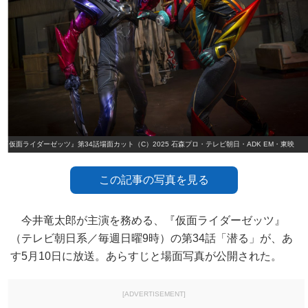
『仮面ライダーゼッツ』第34話場面カット（C）2025 石森プロ・テレビ朝日・ADK EM・東映
この記事の写真を見る
今井竜太郎が主演を務める、『仮面ライダーゼッツ』
（テレビ朝日系／毎週日曜9時）の第34話「潜る」が、あ
す5月10日に放送。あらすじと場面写真が公開された。
[ADVERTISEMENT]