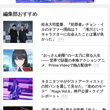
編集部おすすめ
松永大司監督、『犯罪者』チョン・イ
ルのオファー理由は？ 「滝川という
キャラクターに出会えたことは運が良
かった」
P R
“おっさん剣聖”の一太刀に宿る人生
―― 世界で話題の本格アクションアニ
メ、Prime Videoで独占配信中
P R
キタニタツヤがゲストアーティストと
の対バンを通して見せた、“攻めのモー
ド” 「Hugs Vol.6」神戸公演＜ライブ
レポート＞
P R
主演・森七菜×長久允監督『炎上』 歌