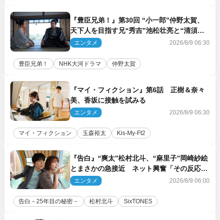
『豊臣兄弟！』第30回 “小一郎”仲野太賀、
天下人を目指す兄“秀吉”池松壮亮と“清須会
議”へ
エンタメ
2026/8/9 06:30
豊臣兄弟！
NHK大河ドラマ
仲野太賀
『マイ・フィクション』第6話 正樹＆奈々
美、香坂に接触を試みる
エンタメ
2026/8/9 06:30
マイ・フィクション
玉森裕太
Kis‐My‐Ft2
『告白』“爽太”松村北斗、“麻里子”岡崎紗絵
とまさかの急接近 ネット興奮「その反応
は」「いいの!?」（ネタバレあり）
エンタメ
2026/8/9 06:00
告白－25年目の秘密－
松村北斗
SixTONES