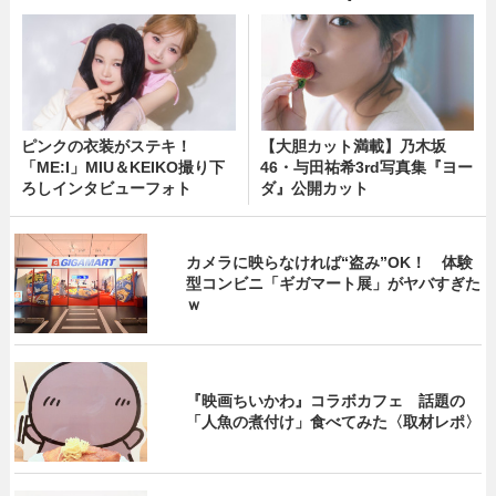
ピンクの衣装がステキ！
【大胆カット満載】乃木坂
「ME:I」MIU＆KEIKO撮り下
46・与田祐希3rd写真集『ヨー
ろしインタビューフォト
ダ』公開カット
カメラに映らなければ“盗み”OK！ 体験
型コンビニ「ギガマート展」がヤバすぎた
ｗ
『映画ちいかわ』コラボカフェ 話題の
「人魚の煮付け」食べてみた〈取材レポ〉