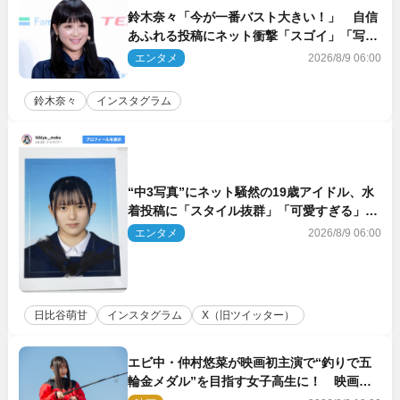
鈴木奈々「今が一番バスト大きい！」 自信
あふれる投稿にネット衝撃「スゴイ」「写真
集を出して欲しい」
エンタメ
2026/8/9 06:00
鈴木奈々
インスタグラム
“中3写真”にネット騒然の19歳アイドル、水
着投稿に「スタイル抜群」「可愛すぎる」と
絶賛の声
エンタメ
2026/8/9 06:00
日比谷萌甘
インスタグラム
X（旧ツイッター）
エビ中・仲村悠菜が映画初主演で“釣りで五
輪金メダル”を目指す女子高生に！ 映画
『つりこまち』今秋公開