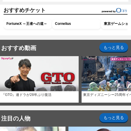
おすすめチケット
FortuneX ～王者への道～
Cornelius
東京ゲームショウ2
おすすめ動画
もっと見る
『GTO』連ドラが28年ぶり復活
東京ディズニーシー25周年イ
注目の人物
もっと見る