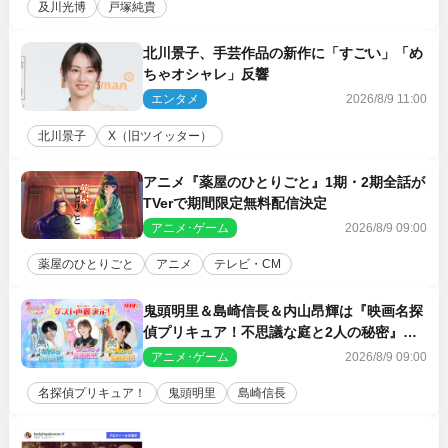
及川光博
戸塚純貴
北川景子、手芸作品の新作に「すごい」「め
ちゃオシャレ」反響
エンタメ
2026/8/9 11:00
北川景子
X（旧ツイッター）
アニメ『薬屋のひとりごと』1期・2期全話が
TVerで期間限定無料配信決定
アニメ･ゲーム
2026/8/9 09:00
薬屋のひとりごと
アニメ
テレビ・CM
鬼頭明里＆島崎信長＆内山昂輝は『映画名探
偵プリキュア！不思議な庭と2人の秘密』ゲ
スト声優に決定
アニメ･ゲーム
2026/8/9 09:00
名探偵プリキュア！
鬼頭明里
島崎信長