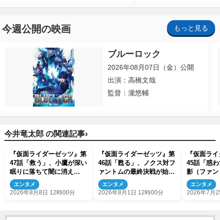
今週公開の映画
もっと見る
ブルーロック
2026年08月07日（金）公開
出演：高橋文哉
監督：瀧悠輔
›
今井竜太郎 の関連記事
『仮面ライダーゼッツ』第
『仮面ライダーゼッツ』第
『仮面ライ
47話「救う」、小鷹が深い
46話「甦る」、ノクス対フ
45話「惑
眠りに落ちて闇に消え
ァントムの最終決戦が始ま
影（ファン
る…？
る
え！
エンタメ
エンタメ
エンタメ
2026年8月8日 12時00分
2026年8月1日 12時00分
2026年7月2