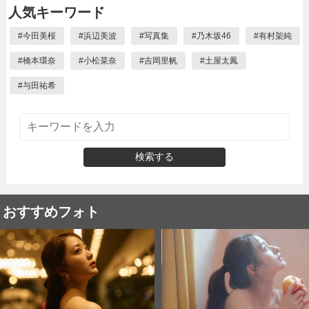
人気キーワード
#
今田美桜
#
浜辺美波
#
写真集
#
乃木坂46
#
有村架純
#
橋本環奈
#
小松菜奈
#
吉岡里帆
#
土屋太鳳
#
与田祐希
検索する
おすすめフォト