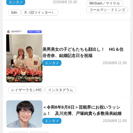
ョット公開
エンタメ
2026/8/9 15:30
Michael／マイケル
コールマン・ドミンゴ
tuki.
X（旧ツイッター）
美男美女の子どもたちも顔出し！ HG＆住
谷杏奈、結婚記念日を祝福
エンタメ
2026/8/9 11:30
レイザーラモンHG
インスタグラム
＜令和8年8月8日＞芸能界にお祝いラッシ
ュ！ 及川光博、戸塚純貴ら多数発表結婚
エンタメ
2026/8/9 11:00