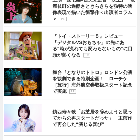
舞伎町の過酷さときらきらを独特の映
像表現で描いた衝撃作＜出演者コラム
＞
P R
『トイ・ストーリー５』レビュー
「デジタルVSおもちゃ」の先にあ
る“時が流れても変わらないもの”に目
頭が熱くなる
P R
舞台『となりのトトロ』ロンドン公演
を観劇できる特別企画！ ローチケ
［旅行］海外航空券取扱スタート記念
で実施
P R
鎮西寿々歌「お芝居を辞めようと思っ
てからの再スタートだった」 主演作
で再会した“演じる喜び”