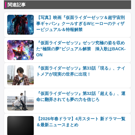
関連記事
【写真】映画『仮面ライダーゼッツ＆超宇宙刑
事ギャバン』クールすぎるWヒーローのティザ
ービジュアル＆特報解禁
『仮面ライダーゼッツ』ゼッツ究極の姿を収め
た“極限の夢”ビジュアル解禁 挿入歌はBACK-
ON
『仮面ライダーゼッツ』第33話「現る」、ナイ
トメアが現実の世界に出現！
『仮面ライダーゼッツ』第32話「超える」、運
命に翻弄されても夢の力を信じろ
【2026年春ドラマ】4月スタート 新ドラマ一覧
＆最新ニュースまとめ