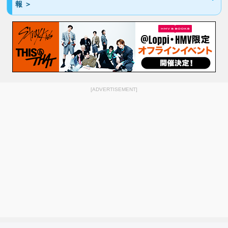
報 ＞
[ADVERTISEMENT]