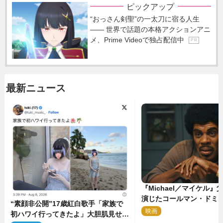
ピックアップ
“おっさん剣聖”の一太刀に宿る人生
―― 世界で話題の本格アクションアニ
メ、Prime Videoで独占配信中
P R
最新ニュース
『Michael／マイケル
演じたコールマン・ドミ
“素顔非公開”17歳紅白歌手「家族で
イクに2時間半かかってい
映画
2
初ハワイ行ってきたよ」大胆肌見せシ