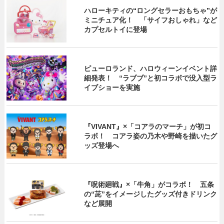
ハローキティの“ロングセラーおもちゃ”が
ミニチュア化！ 「サイフおしゃれ」など
カプセルトイに登場
ピューロランド、ハロウィーンイベント詳
細発表！ “ラブブ”と初コラボで没入型ラ
イブショーを実施
『VIVANT』×「コアラのマーチ」が初コ
ラボ！ コアラ姿の乃木や野崎を描いたグ
ッズ登場へ
『呪術廻戦』×「牛角」がコラボ！ 五条
の“茈”をイメージしたグッズ付きドリンク
など展開