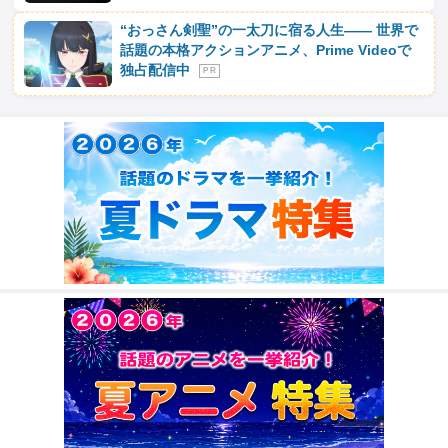
“おっさん剣聖”の一太刀に宿る人生―― 世界で
話題の本格アクションアニメ、Prime Videoで
独占配信中
P R