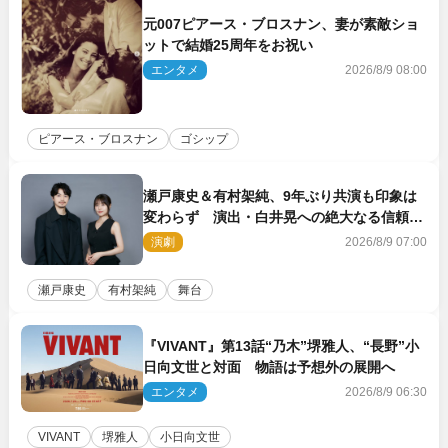
元007ピアース・ブロスナン、妻が素敵ショ
ットで結婚25周年をお祝い
エンタメ
2026/8/9 08:00
ピアース・ブロスナン
ゴシップ
瀬戸康史＆有村架純、9年ぶり共演も印象は
変わらず 演出・白井晃への絶大なる信頼を
胸に舞台『キュー』に挑む
演劇
2026/8/9 07:00
瀬戸康史
有村架純
舞台
『VIVANT』第13話“乃木”堺雅人、“長野”小
日向文世と対面 物語は予想外の展開へ
エンタメ
2026/8/9 06:30
VIVANT
堺雅人
小日向文世