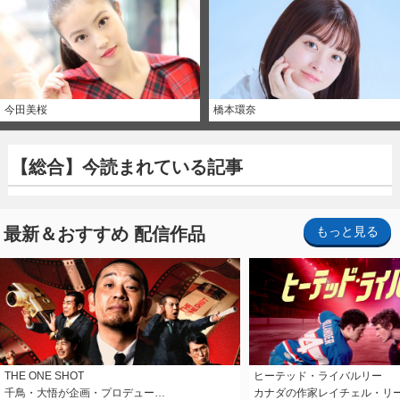
今田美桜
橋本環奈
【総合】今読まれている記事
最新＆おすすめ 配信作品
もっと見る
THE ONE SHOT
ヒーテッド・ライバルリー
千鳥・大悟が企画・プロデュー…
カナダの作家レイチェル・リ