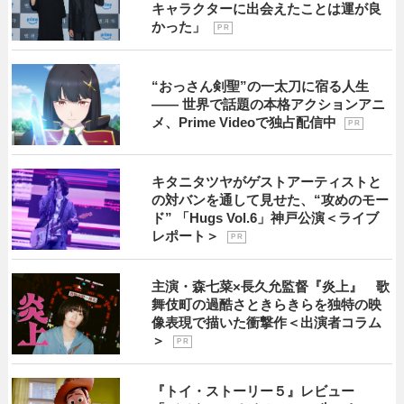
キャラクターに出会えたことは運が良
かった」
P R
“おっさん剣聖”の一太刀に宿る人生
―― 世界で話題の本格アクションアニ
メ、Prime Videoで独占配信中
P R
キタニタツヤがゲストアーティストと
の対バンを通して見せた、“攻めのモー
ド” 「Hugs Vol.6」神戸公演＜ライブ
レポート＞
P R
主演・森七菜×長久允監督『炎上』 歌
舞伎町の過酷さときらきらを独特の映
像表現で描いた衝撃作＜出演者コラム
＞
P R
『トイ・ストーリー５』レビュー