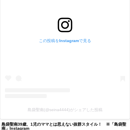
この投稿をInstagramで見る
島袋聖南(@seina4444)がシェアした投稿
島袋聖南39歳、1児のママとは思えない抜群スタイル！ ※「島袋聖
南」Instagram