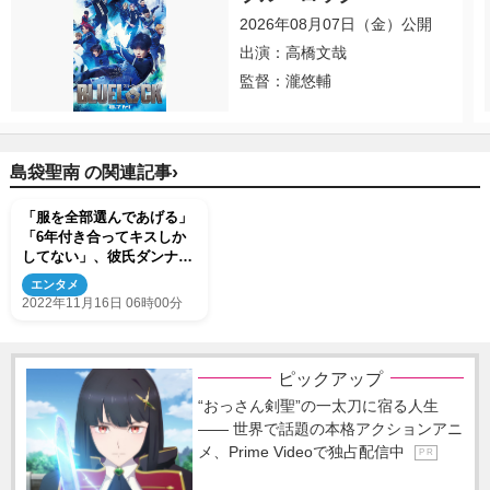
2026年08月07日（金）公開
出演：高橋文哉
監督：瀧悠輔
›
島袋聖南 の関連記事
「服を全部選んであげる」
「6年付き合ってキスしか
してない」、彼氏ダンナの
ことが好きすぎる赤井佳子
エンタメ
らの言動に衝撃
2022年11月16日 06時00分
ピックアップ
“おっさん剣聖”の一太刀に宿る人生
―― 世界で話題の本格アクションアニ
メ、Prime Videoで独占配信中
P R