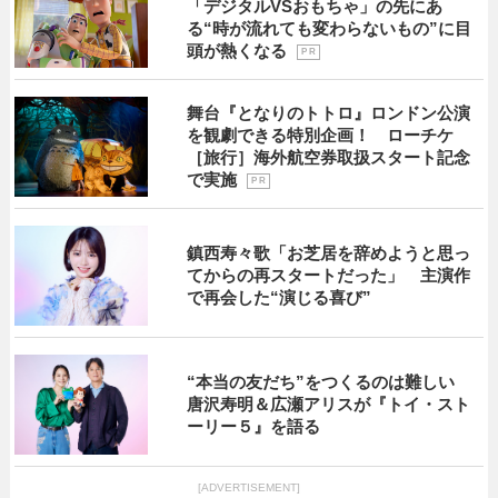
「デジタルVSおもちゃ」の先にあ
る“時が流れても変わらないもの”に目
頭が熱くなる
P R
舞台『となりのトトロ』ロンドン公演
を観劇できる特別企画！ ローチケ
［旅行］海外航空券取扱スタート記念
で実施
P R
鎮西寿々歌「お芝居を辞めようと思っ
てからの再スタートだった」 主演作
で再会した“演じる喜び”
“本当の友だち”をつくるのは難しい
唐沢寿明＆広瀬アリスが『トイ・スト
ーリー５』を語る
[ADVERTISEMENT]