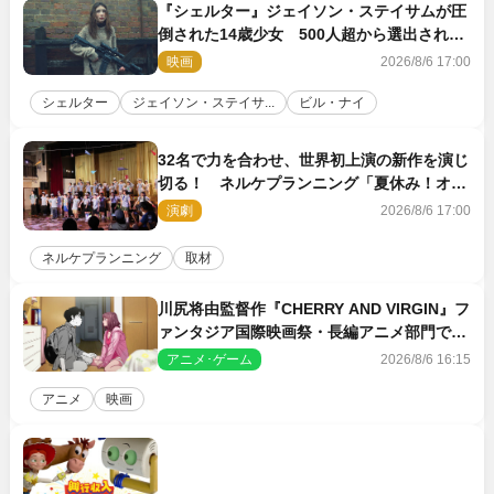
『シェルター』ジェイソン・ステイサムが圧
倒された14歳少女 500人超から選出された
新鋭ボディ・レイ・ブレスナックとは
映画
2026/8/6 17:00
シェルター
ジェイソン・ステイサ...
ビル・ナイ
32名で力を合わせ、世界初上演の新作を演じ
切る！ ネルケプランニング「夏休み！オ
ン・ワークショップ2026」レポート【最終
演劇
2026/8/6 17:00
日】
ネルケプランニング
取材
川尻将由監督作『CHERRY AND VIRGIN』フ
ァンタジア国際映画祭・長編アニメ部門で観
客賞・金賞受賞！
アニメ･ゲーム
2026/8/6 16:15
アニメ
映画