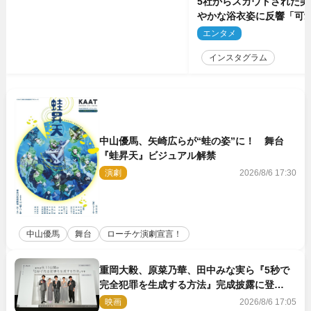
5社からスカウトされた美
やかな浴衣姿に反響「可
ぅ」
エンタメ
2
インスタグラム
中山優馬、矢崎広らが“蛙の姿”に！ 舞台
『蛙昇天』ビジュアル解禁
演劇
2026/8/6 17:30
中山優馬
舞台
ローチケ演劇宣言！
重岡大毅、原菜乃華、田中みな実ら『5秒で
完全犯罪を生成する方法』完成披露に登
壇！ それぞれのAI活用術も発表
映画
2026/8/6 17:05