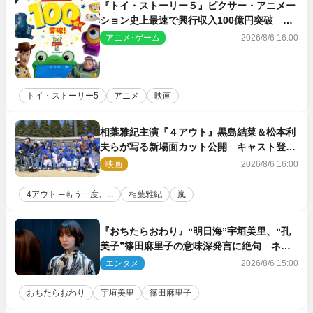
『トイ・ストーリー５』ピクサー・アニメー
ション史上最速で興行収入100億円突破 シ
リーズNo.1興収が目前
アニメ･ゲーム
2026/8/6 16:00
トイ・ストーリー5
アニメ
映画
相葉雅紀主演『４アウト』黒島結菜＆松本利
夫らが写る新場面カット公開 キャスト登壇
イベントも決定
映画
2026/8/6 16:00
4アウト ─もう一度、...
相葉雅紀
嵐
『おちたらおわり』“明日海”宇垣美里、“孔
美子”篠田麻里子の意味深発言に絶句 ネッ
ト驚き「まさか」「意外な展開」
エンタメ
2026/8/6 15:00
おちたらおわり
宇垣美里
篠田麻里子