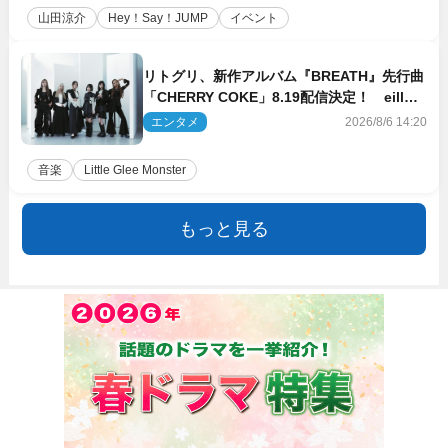
山田涼介
Hey！Say！JUMP
イベント
リトグリ、新作アルバム『BREATH』先行曲
「CHERRY COKE」8.19配信決定！ eill書
き下ろしのラブソング
エンタメ
2026/8/6 14:20
音楽
Little Glee Monster
もっと見る