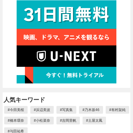
人気キーワード
#
今田美桜
#
浜辺美波
#
写真集
#
乃木坂46
#
有村架純
#
橋本環奈
#
小松菜奈
#
吉岡里帆
#
土屋太鳳
#
与田祐希