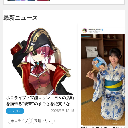
最新ニュース
ホロライブ・宝鐘マリン、日々の活動
を頑張る“後輩”のすごさを絶賛「なろ
う系主人公まである」
エンタメ
2026/8/6 18:15
ホロライブ
宝鐘マリン