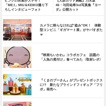
ピンクの衣装がステキ！
【大胆カット満載】乃木坂
「ME:I」MIU＆KEIKO撮り下
46・与田祐希3rd写真集『ヨー
ろしインタビューフォト
ダ』公開カット
カメラに映らなければ“盗み”OK！ 体験
型コンビニ「ギガマート展」がヤバすぎた
ｗ
『映画ちいかわ』コラボカフェ 話題の
「人魚の煮付け」食べてみた〈取材レポ〉
『くまのプーさん』がプレゼントボックス
に!? 新たなブラインドフィギュア「フリ
ポ」発売へ