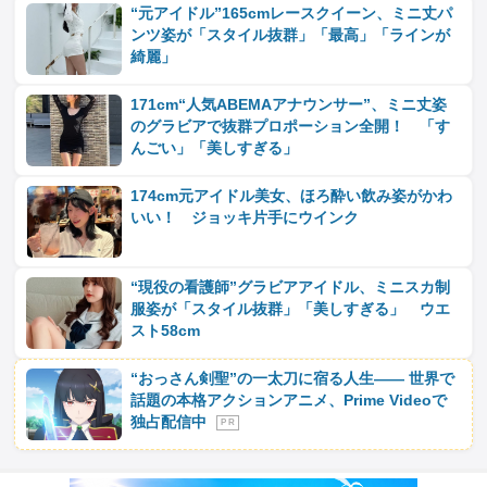
“元アイドル”165cmレースクイーン、ミニ丈パ
ンツ姿が「スタイル抜群」「最高」「ラインが
綺麗」
171cm“人気ABEMAアナウンサー”、ミニ丈姿
のグラビアで抜群プロポーション全開！ 「す
んごい」「美しすぎる」
174cm元アイドル美女、ほろ酔い飲み姿がかわ
いい！ ジョッキ片手にウインク
“現役の看護師”グラビアアイドル、ミニスカ制
服姿が「スタイル抜群」「美しすぎる」 ウエ
スト58cm
“おっさん剣聖”の一太刀に宿る人生―― 世界で
話題の本格アクションアニメ、Prime Videoで
独占配信中
P R