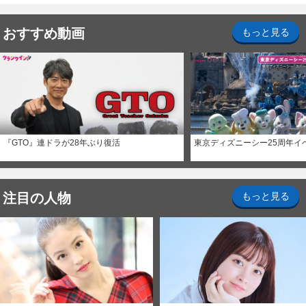
おすすめ動画
もっと見る
『GTO』連ドラが28年ぶり復活
東京ディズニーシー25周年イ
注目の人物
もっと見る