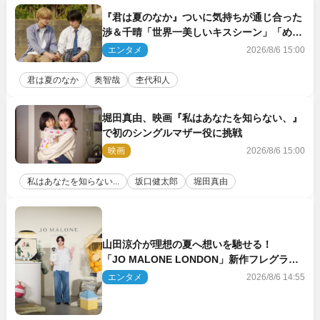
『君は夏のなか』ついに気持ちが通じ合った
渉＆千晴「世界一美しいキスシーン」「めっ
ちゃキュン」反響続々
エンタメ
2026/8/6 15:00
君は夏のなか
奥智哉
杢代和人
堀田真由、映画『私はあなたを知らない、』
で初のシングルマザー役に挑戦
映画
2026/8/6 15:00
私はあなたを知らない...
坂口健太郎
堀田真由
山田涼介が理想の夏へ想いを馳せる！
「JO MALONE LONDON」新作フレグラン
スを体験
エンタメ
2026/8/6 14:55