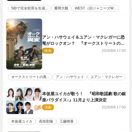
5秒で完全犯罪を生成...
重岡大毅
WEST.（旧ジャニーズW...
アン・ハサウェイ＆ユアン・マクレガーに恐
竜がロックオン？ 『オークストリートの異
変』新ビジュアル＆本編映像初解禁
映画
2026/8/6 17:00
オークストリートの異...
アン・ハサウェイ
ユアン・マクレガー
本仮屋ユイカが歌う！ 『昭和歌謡劇 歌の銀
座パラダイス♪』11月より上演決定
演劇
2026/8/6 17:00
本仮屋ユイカ
高垣彩陽
工藤晴香