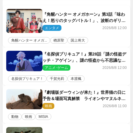
『角醒ハンター オメガホーン』第3話「味わ
え！怒りのタッグバトル！」、波斬のギリコ
がハンターバトルを挑んできた！
エンタメ
2026/8/8 12:00
角醒ハンター オメガ...
楢原聖
国上将大
『名探偵プリキュア！』第28話「謎の怪盗デ
ッチ・アゲイン」、謎の怪盗から不思議な予
告状が届く
アニメ･ゲーム
2026/8/8 12:00
名探偵プリキュア！
千賀光莉
本渡楓
『劇場版ダーウィンが来た！』世界猫の日に
予告＆場面写真解禁 ライオンやマヌルネコ
の赤ちゃんが大集合
映画
2026/8/8 11:00
動物
映画
MISIA