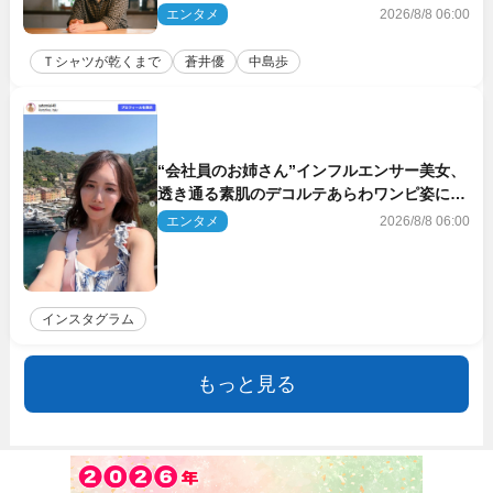
した!!」「今さら?!」（ネタバレあり）
エンタメ
2026/8/8 06:00
Ｔシャツが乾くまで
蒼井優
中島歩
“会社員のお姉さん”インフルエンサー美女、
透き通る素肌のデコルテあらわワンピ姿に反
響
エンタメ
2026/8/8 06:00
インスタグラム
もっと見る