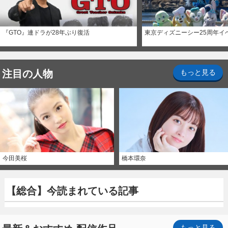
『GTO』連ドラが28年ぶり復活
東京ディズニーシー25周年イ
注目の人物
もっと見る
今田美桜
橋本環奈
【総合】今読まれている記事
もっと見る