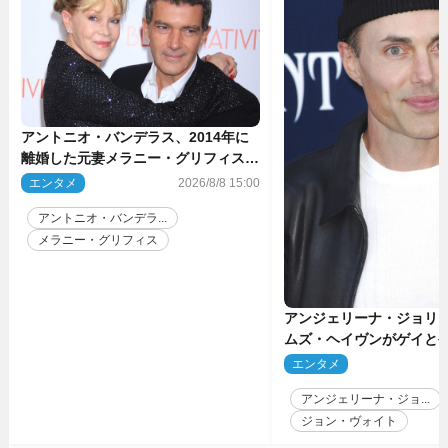
アントニオ・バンデラス、2014年に
離婚した元妻メラニー・グリフィスは
今も「親友の一人」
エンタメ
2026/8/8 15:00
アントニオ・バンデラ...
メラニー・グリフィス
アンジェリーナ・ジョリ
ムズ・ヘイヴンがゲイと
生配信で明らかに
エンタメ
2
アンジェリーナ・ジョ...
ジョン・ヴォイト