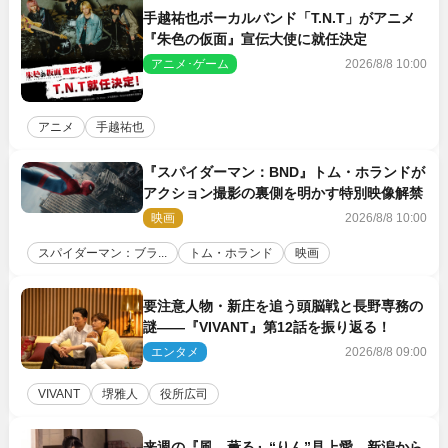
手越祐也ボーカルバンド「T.N.T」がアニメ
『朱色の仮面』宣伝大使に就任決定
アニメ･ゲーム
2026/8/8 10:00
アニメ
手越祐也
『スパイダーマン：BND』トム・ホランドが
アクション撮影の裏側を明かす特別映像解禁
映画
2026/8/8 10:00
スパイダーマン：ブラ...
トム・ホランド
映画
要注意人物・新庄を追う頭脳戦と長野専務の
謎――『VIVANT』第12話を振り返る！
エンタメ
2026/8/8 09:00
VIVANT
堺雅人
役所広司
来週の『風、薫る』“りん”見上愛、新潟から