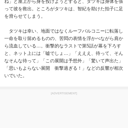
ね」と屋上から身を投げようとすると、タツキは身体を張
って彼を救出。ところがタツキは、智紀を助けた拍子に足
を滑らせてしまう。
タツキは幸い、地面ではなくルーフバルコニーに転落し
一命を取り留めるものの、苦悶の表情を浮かべながら肩か
ら流血している…。衝撃的なラストで第5話が幕を下ろす
と、ネット上には「嘘でしょ…」「えええ、待って、そん
なそんな待って」「この展開は予想外」「驚いて声出た」
「思いもよらない展開 衝撃過ぎる！」などの反響が相次
いでいた。
[ADVERTISEMENT]