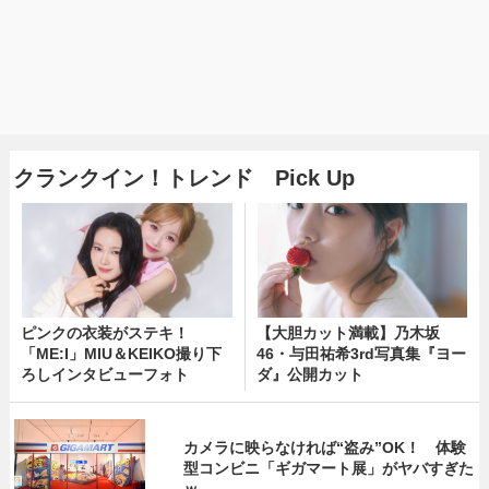
クランクイン！トレンド Pick Up
ピンクの衣装がステキ！
【大胆カット満載】乃木坂
「ME:I」MIU＆KEIKO撮り下
46・与田祐希3rd写真集『ヨー
ろしインタビューフォト
ダ』公開カット
カメラに映らなければ“盗み”OK！ 体験
型コンビニ「ギガマート展」がヤバすぎた
ｗ