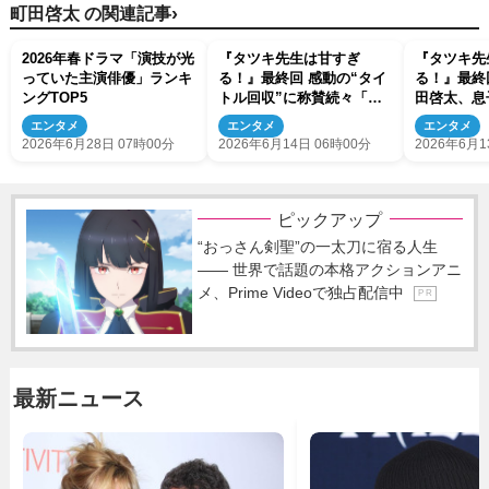
›
町田啓太 の関連記事
2026年春ドラマ「演技が光
『タツキ先生は甘すぎ
『タツキ先
っていた主演俳優」ランキ
る！』最終回 感動の“タイ
る！』最終
ングTOP5
トル回収”に称賛続々「こ
田啓太、息
ういうことだったのー！」
の顔に触れ
エンタメ
エンタメ
エンタメ
「泣いた」（ネタバレあ
2026年6月28日 07時00分
2026年6月14日 06時00分
2026年6月1
り）
ピックアップ
“おっさん剣聖”の一太刀に宿る人生
―― 世界で話題の本格アクションアニ
メ、Prime Videoで独占配信中
P R
最新ニュース