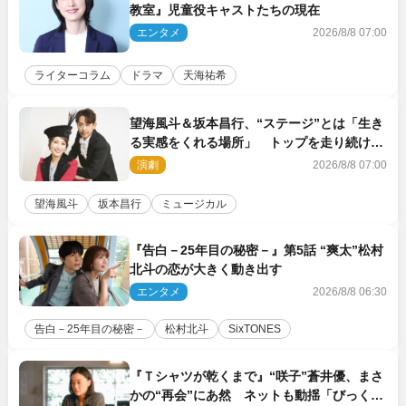
教室』児童役キャストたちの現在
エンタメ
2026/8/8 07:00
ライターコラム
ドラマ
天海祐希
望海風斗＆坂本昌行、“ステージ”とは「生き
る実感をくれる場所」 トップを走り続ける
原動力を語る
演劇
2026/8/8 07:00
望海風斗
坂本昌行
ミュージカル
『告白－25年目の秘密－』第5話 “爽太”松村
北斗の恋が大きく動き出す
エンタメ
2026/8/8 06:30
告白－25年目の秘密－
松村北斗
SixTONES
『Ｔシャツが乾くまで』“咲子”蒼井優、まさ
かの“再会”にあ然 ネットも動揺「びっくり