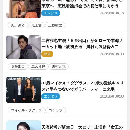
東京へ 恵風看護婦会での初仕事に向かう
エンタメ
2026/8/8 08:15
風、薫る
見上愛
上坂樹里
二宮和也主演『８番出口』が金ローで本編ノ
ーカット地上波初放送 川村元気監督＆二宮
コメント到着
映画
2026/8/8 08:00
８番出口
二宮和也
川村元気
81歳マイケル・ダグラス、23歳の愛娘キャリ
スと手をつないでガラパーティーに来場
エンタメ
2026/8/8 08:00
マイケル・ダグラス
ゴシップ
天海祐希が誕生日 大ヒット主演作『女王の