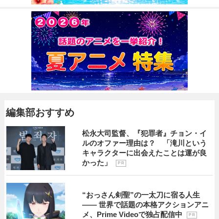
編集部おすすめ
松永大司監督、『犯罪者』チョン・イ
ルのオファー理由は？ 「滝川という
キャラクターに出会えたことは運が良
かった」
P R
“おっさん剣聖”の一太刀に宿る人生
―― 世界で話題の本格アクションアニ
メ、Prime Videoで独占配信中
P R