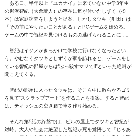
ある日、半年以上『ユカナイ』に来ていない中学3年生
の柳沢智紀（大倉琉人）の存在に気が付いたしずく（松
本）は家庭訪問をしようと提案。しかしタツキ（町田）は
「その前にやりたいことがある」とPCゲームを始める。
ゲームの中で智紀を見つけるものの逃げられることに…。
智紀はイジメがきっかけで学校に行けなくなったとい
う。やむなくタツキとしずくが家を訪れると、ゲームをし
ている智紀の部屋からは“ぶっ殺すマジで!!”といった絶叫が
聞こえてくる。
智紀の部屋に入ったタツキは、そこら中に散らかるゴミ
を見て“スクラップアート”を作ることを提案。すると智紀
は、ティッシュの空き箱で車を作り始める。
そんな第5話の終盤では、ビルの屋上でタツキと智紀が
対峙。大人や社会に絶望した智紀が死を覚悟して「じゃあ