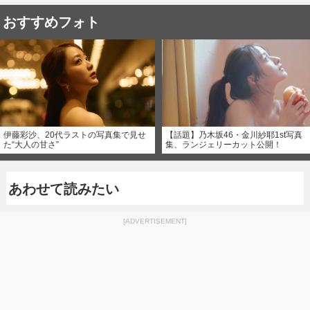
おすすめフォト
伊藤彩沙、20代ラストの写真集で見せ
【話題】乃木坂46・金川紗耶1st写真
た“大人の甘さ”
集、ランジェリーカット公開！
あわせて読みたい
[ADVERTISEMENT]