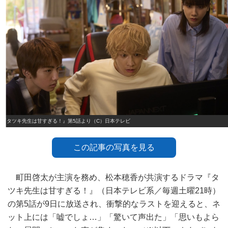
『タツキ先生は甘すぎる！』第5話より（C）日本テレビ
この記事の写真を見る
町田啓太が主演を務め、松本穂香が共演するドラマ『タ
ツキ先生は甘すぎる！』（日本テレビ系／毎週土曜21時）
の第5話が9日に放送され、衝撃的なラストを迎えると、ネ
ット上には「嘘でしょ…」「驚いて声出た」「思いもよら