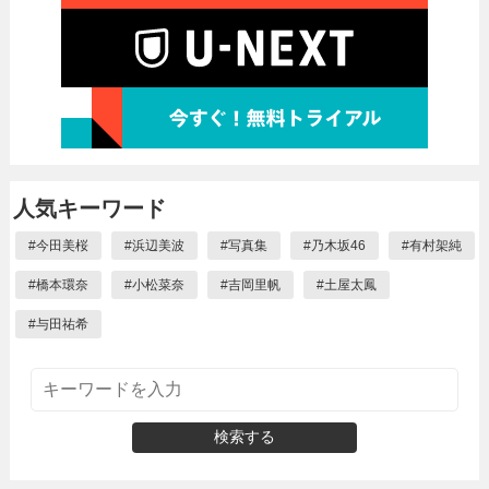
人気キーワード
#
今田美桜
#
浜辺美波
#
写真集
#
乃木坂46
#
有村架純
#
橋本環奈
#
小松菜奈
#
吉岡里帆
#
土屋太鳳
#
与田祐希
検索する