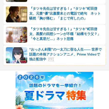
『タツキ先生は甘すぎる！』“タツキ”町田啓
太、元妻“優”比嘉愛未との電話で絶句 ネット
騒然「胸が痛む」「まじで何したの」
『タツキ先生は甘すぎる！』“タツキ”町田啓
太、黒髪の回想シーンが不穏「結構モラ父？」
「今と真逆だ…」ネット悲痛
“おっさん剣聖”の一太刀に宿る人生―― 世界で
話題の本格アクションアニメ、Prime Videoで
独占配信中
P R