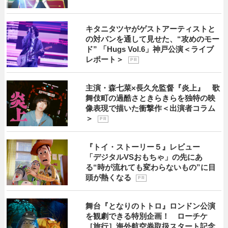
キタニタツヤがゲストアーティストと
の対バンを通して見せた、“攻めのモー
ド” 「Hugs Vol.6」神戸公演＜ライブ
レポート＞
P R
主演・森七菜×長久允監督『炎上』 歌
舞伎町の過酷さときらきらを独特の映
像表現で描いた衝撃作＜出演者コラム
＞
P R
『トイ・ストーリー５』レビュー
「デジタルVSおもちゃ」の先にあ
る“時が流れても変わらないもの”に目
頭が熱くなる
P R
舞台『となりのトトロ』ロンドン公演
を観劇できる特別企画！ ローチケ
［旅行］海外航空券取扱スタート記念