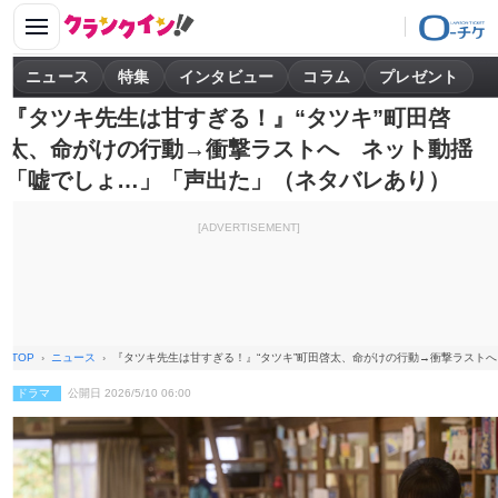
ニュース
特集
インタビュー
コラム
プレゼント
『タツキ先生は甘すぎる！』“タツキ”町田啓
太、命がけの行動→衝撃ラストへ ネット動揺
「嘘でしょ…」「声出た」（ネタバレあり）
[ADVERTISEMENT]
TOP
ニュース
『タツキ先生は甘すぎる！』“タツキ”町田啓太、命がけの行動→衝撃ラスト
ドラマ
公開日 2026/5/10 06:00