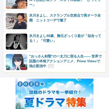
ー」
氷川きよし、スクランブル交差点で美オーラ全
開 ニットコーデで魅了
氷川きよし48歳、胸元ざっくり姿が「似合って
る！」「可愛い」
“おっさん剣聖”の一太刀に宿る人生―― 世界で
話題の本格アクションアニメ、Prime Videoで
独占配信中
P R