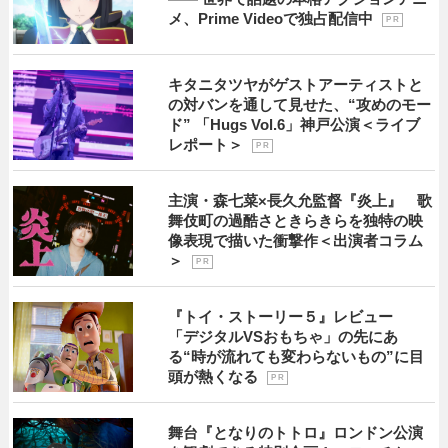
メ、Prime Videoで独占配信中
P R
キタニタツヤがゲストアーティストと
の対バンを通して見せた、“攻めのモー
ド” 「Hugs Vol.6」神戸公演＜ライブ
レポート＞
P R
主演・森七菜×長久允監督『炎上』 歌
舞伎町の過酷さときらきらを独特の映
像表現で描いた衝撃作＜出演者コラム
＞
P R
『トイ・ストーリー５』レビュー
「デジタルVSおもちゃ」の先にあ
る“時が流れても変わらないもの”に目
頭が熱くなる
P R
舞台『となりのトトロ』ロンドン公演