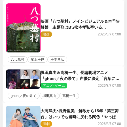
映画『八つ墓村』メインビジュアル＆本予告
解禁 主題歌はB’z松本孝弘率いる
TMG「DOOM」に決定
映画
2026/8/7 07:00
八つ墓村
尾上松也
松本孝弘
堀田真由＆高橋一生、長編劇場アニメ
『ghost／夜の果て』声優に決定「言葉には
できない沢山の感情を思い出しました」
アニメ･ゲーム
2026/8/7 07:00
ghost／夜の果て
堀田真由
高橋一生
大高洋夫×長野里美 解散から15年「第三舞
台」はいつでも当時に戻れる関係「やっぱり
他の方たちとは違います」
演劇
2026/8/7 07:00