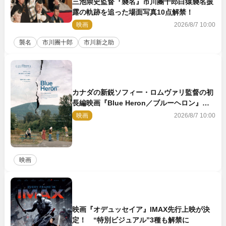
三池崇史監督『襲名』市川團十郎白猿襲名披
露の軌跡を追った場面写真10点解禁！
映画
2026/8/7 10:00
襲名
市川團十郎
市川新之助
カナダの新鋭ソフィー・ロムヴァリ監督の初
長編映画『Blue Heron／ブルーヘロン』
10.23公開
映画
2026/8/7 10:00
映画
映画『オデュッセイア』IMAX先行上映が決
定！ “特別ビジュアル”3種も解禁に