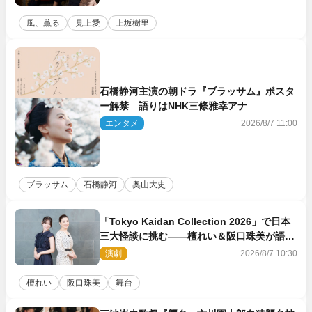
風、薫る
見上愛
上坂樹里
石橋静河主演の朝ドラ『ブラッサム』ポスタ
ー解禁 語りはNHK三條雅幸アナ
エンタメ
2026/8/7 11:00
ブラッサム
石橋静河
奥山大史
「Tokyo Kaidan Collection 2026」で日本
三大怪談に挑む――檀れい＆阪口珠美が語る
「牡丹灯籠」の新たな魅力
演劇
2026/8/7 10:30
檀れい
阪口珠美
舞台