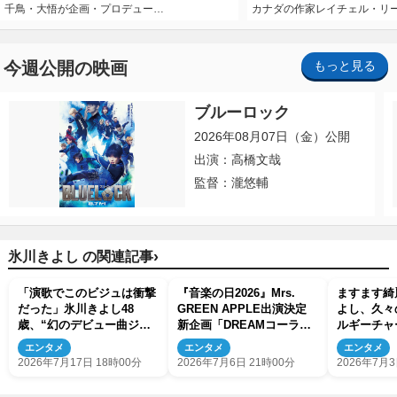
千鳥・大悟が企画・プロデュー…
カナダの作家レイチェル・リ
今週公開の映画
もっと見る
ブルーロック
2026年08月07日（金）公開
出演：高橋文哉
監督：瀧悠輔
›
氷川きよし の関連記事
「演歌でこのビジュは衝撃
『音楽の日2026』Mrs.
ますます綺
だった」氷川きよし48
GREEN APPLE出演決定
よし、久々
歳、“幻のデビュー曲ジャ
新企画「DREAMコーラ
ルギーチャ
ケ写”に反響
ス」も開催へ
日々悩みの
エンタメ
エンタメ
エンタメ
だよな」
2026年7月17日 18時00分
2026年7月6日 21時00分
2026年7月3