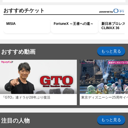
おすすめチケット
MISIA
FortuneX ～王者への道～
新日本プロレス G
CLIMAX 36
おすすめ動画
もっと見る
『GTO』連ドラが28年ぶり復活
東京ディズニーシー25周年イ
注目の人物
もっと見る