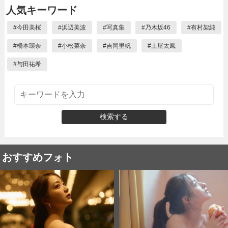
人気キーワード
#
今田美桜
#
浜辺美波
#
写真集
#
乃木坂46
#
有村架純
#
橋本環奈
#
小松菜奈
#
吉岡里帆
#
土屋太鳳
#
与田祐希
検索する
おすすめフォト