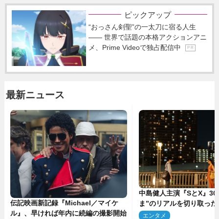
ピックアップ
“おっさん剣聖”の一太刀に宿る人生
―― 世界で話題の本格アクションアニ
メ、Prime Videoで独占配信中
P R
最新ニュース
中島健人主演『SとX』30
伝記映画新記録『Michael／マイケ
ま”のリアルを切り取った
ル』、早ければ年内に続編の撮影開始
5点解禁
エンタメ
2