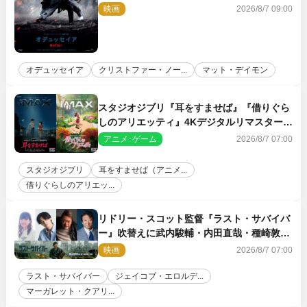
映画
2026/8/7 09:00
オデュッセイア
クリストファー・ノー...
マット・デイモン
スタジオジブリ『耳をすませば』『借りぐら
しのアリエッティ』4Kデジタルリマスターで
IMAX上映決定！
アニメ･ゲーム
2026/8/7 07:00
スタジオジブリ
耳をすませば（アニメ...
借りぐらしのアリエッ...
リドリー・スコット監督『ラスト・サバイバ
ー』吹替えに武内駿輔・内田直哉・種崎敦
美・井上和彦ら豪華声優陣が集結！
映画
2026/8/7 07:00
ラスト・サバイバー
ジェイコブ・エロルデ...
マーガレット・クアリ...