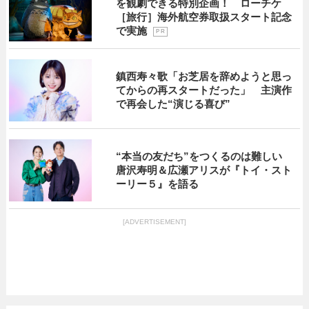
を観劇できる特別企画！ ローチケ
［旅行］海外航空券取扱スタート記念
で実施
P R
鎮西寿々歌「お芝居を辞めようと思っ
てからの再スタートだった」 主演作
で再会した“演じる喜び”
“本当の友だち”をつくるのは難しい
唐沢寿明＆広瀬アリスが『トイ・スト
ーリー５』を語る
[ADVERTISEMENT]