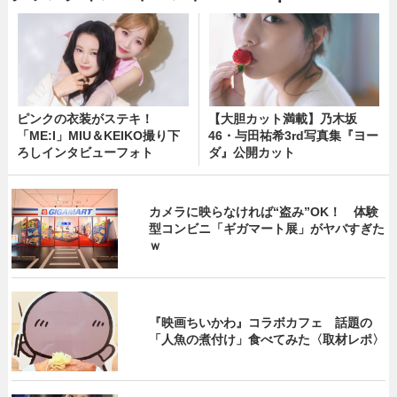
ピンクの衣装がステキ！
【大胆カット満載】乃木坂
「ME:I」MIU＆KEIKO撮り下
46・与田祐希3rd写真集『ヨー
ろしインタビューフォト
ダ』公開カット
カメラに映らなければ“盗み”OK！ 体験
型コンビニ「ギガマート展」がヤバすぎた
ｗ
『映画ちいかわ』コラボカフェ 話題の
「人魚の煮付け」食べてみた〈取材レポ〉