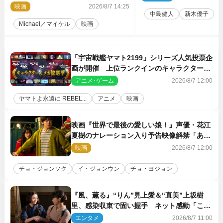
映画
2026/8/7 14:25
中島健人
新木優子
Michael／マイケル
映画
「宇宙戦艦ヤマト2199」シリーズ人気投票企
画が開催 上位ランクインのキャラクター＆
メカは新規描き下ろしイラストを制作
アニメ･ゲーム
2026/8/7 12:00
ヤマトよ永遠に REBEL...
アニメ
映画
映画『世界で最後の愛しい娘！』声優・花江
夏樹のナレーション入り予告映像解禁「あふ
れ出る温かさに涙が止まらない！」
映画
2026/8/7 12:00
チョ・ジョンソク
イ・ジョンウン
チョ・ヨジョン
『風、薫る』“りん”見上愛＆“直美”上坂樹
里、感染収束で固い握手 ネット感動「この
バディは最強」「アツい」
エンタメ
2026/8/7 11:00