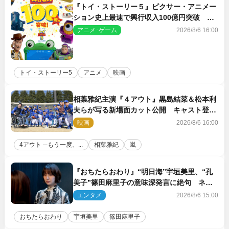
『トイ・ストーリー５』ピクサー・アニメー
ション史上最速で興行収入100億円突破 シ
リーズNo.1興収が目前
アニメ･ゲーム
2026/8/6 16:00
トイ・ストーリー5
アニメ
映画
相葉雅紀主演『４アウト』黒島結菜＆松本利
夫らが写る新場面カット公開 キャスト登壇
イベントも決定
映画
2026/8/6 16:00
4アウト ─もう一度、...
相葉雅紀
嵐
『おちたらおわり』“明日海”宇垣美里、“孔
美子”篠田麻里子の意味深発言に絶句 ネッ
ト驚き「まさか」「意外な展開」
エンタメ
2026/8/6 15:00
おちたらおわり
宇垣美里
篠田麻里子