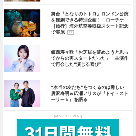
舞台『となりのトトロ』ロンドン公演
を観劇できる特別企画！ ローチケ
［旅行］海外航空券取扱スタート記念
で実施
P R
鎮西寿々歌「お芝居を辞めようと思っ
てからの再スタートだった」 主演作
で再会した“演じる喜び”
“本当の友だち”をつくるのは難しい
唐沢寿明＆広瀬アリスが『トイ・スト
ーリー５』を語る
[ADVERTISEMENT]