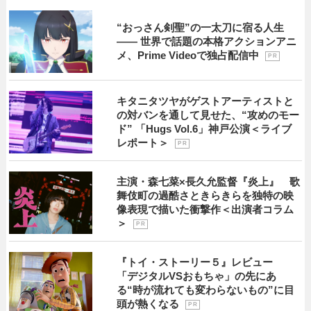
“おっさん剣聖”の一太刀に宿る人生
―― 世界で話題の本格アクションアニ
メ、Prime Videoで独占配信中
P R
キタニタツヤがゲストアーティストと
の対バンを通して見せた、“攻めのモー
ド” 「Hugs Vol.6」神戸公演＜ライブ
レポート＞
P R
主演・森七菜×長久允監督『炎上』 歌
舞伎町の過酷さときらきらを独特の映
像表現で描いた衝撃作＜出演者コラム
＞
P R
『トイ・ストーリー５』レビュー
「デジタルVSおもちゃ」の先にあ
る“時が流れても変わらないもの”に目
頭が熱くなる
P R