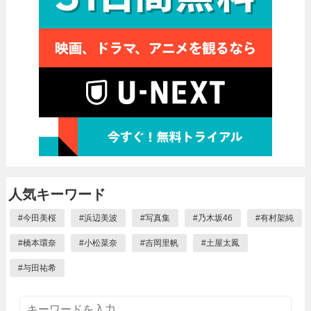
人気キーワード
#
今田美桜
#
浜辺美波
#
写真集
#
乃木坂46
#
有村架純
#
橋本環奈
#
小松菜奈
#
吉岡里帆
#
土屋太鳳
#
与田祐希