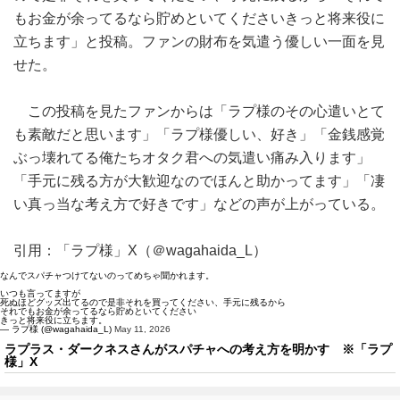
もお金が余ってるなら貯めといてくださいきっと将来役に
立ちます」と投稿。ファンの財布を気遣う優しい一面を見
せた。
この投稿を見たファンからは「ラプ様のその心遣いとて
も素敵だと思います」「ラプ様優しい、好き」「金銭感覚
ぶっ壊れてる俺たちオタク君への気遣い痛み入ります」
「手元に残る方が大歓迎なのでほんと助かってます」「凄
い真っ当な考え方で好きです」などの声が上がっている。
引用：「ラプ様」X（＠wagahaida_L）
なんでスパチャつけてないのってめちゃ聞かれます。
いつも言ってますが
死ぬほどグッズ出てるので是非それを買ってください、手元に残るから
それでもお金が余ってるなら貯めといてください
きっと将来役に立ちます。
— ラプ様 (@wagahaida_L)
May 11, 2026
ラプラス・ダークネスさんがスパチャへの考え方を明かす ※「ラプ
様」X