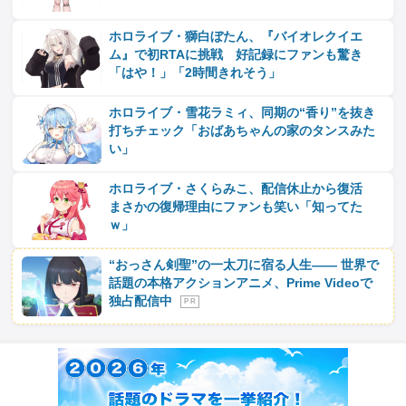
ホロライブ・獅白ぼたん、『バイオレクイエ
ム』で初RTAに挑戦 好記録にファンも驚き
「はや！」「2時間きれそう」
ホロライブ・雪花ラミィ、同期の“香り”を抜き
打ちチェック「おばあちゃんの家のタンスみた
い」
ホロライブ・さくらみこ、配信休止から復活
まさかの復帰理由にファンも笑い「知ってた
ｗ」
“おっさん剣聖”の一太刀に宿る人生―― 世界で
話題の本格アクションアニメ、Prime Videoで
独占配信中
P R