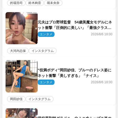
的場浩司
鈴木絢音
堀未央奈
元夫はプロ野球監督 54歳美魔女モデルにネ
ット衝撃「圧倒的に美しい」「最強クラス」
「うっとり」
エンタメ
2026/8/6 18:00
大河内志保
インスタグラム
“役満ボディ”岡田紗佳、ブルーのドレス姿に
ネット衝撃「美しすぎる」「ナイス」
エンタメ
2026/8/6 18:00
岡田紗佳
インスタグラム