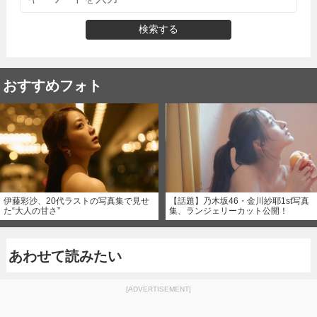
検索する
おすすめフォト
伊藤彩沙、20代ラストの写真集で見せ
【話題】乃木坂46・金川紗耶1st写真
た“大人の甘さ”
集、ランジェリーカット公開！
あわせて読みたい
[ADVERTISEMENT]