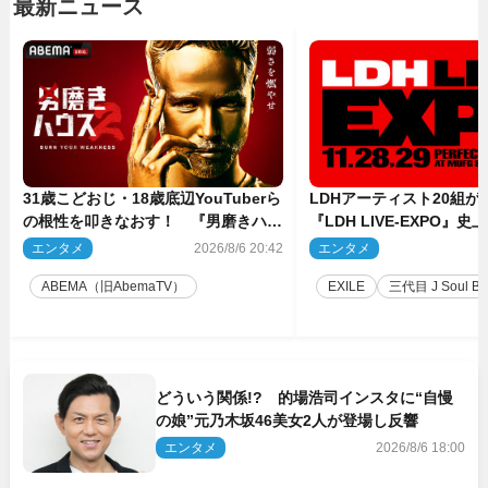
最新ニュース
31歳こどおじ・18歳底辺YouTuberら
LDHアーティスト20組
の根性を叩きなおす！ 『男磨きハウ
『LDH LIVE‐EXPO』
ス』第2弾コーチ陣発表
技場で開催決定
エンタメ
2026/8/6 20:42
エンタメ
2
ABEMA（旧AbemaTV）
EXILE
三代目 J Soul Brot
どういう関係!? 的場浩司インスタに“自慢
の娘”元乃木坂46美女2人が登場し反響
エンタメ
2026/8/6 18:00