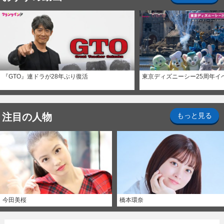
『GTO』連ドラが28年ぶり復活
東京ディズニーシー25周年イ
注目の人物
もっと見る
今田美桜
橋本環奈