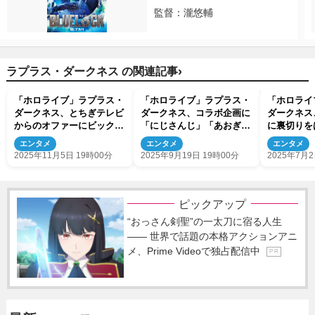
監督：瀧悠輔
›
ラプラス・ダークネス の関連記事
「ホロライブ」ラプラス・
「ホロライブ」ラプラス・
「ホロライ
ダークネス、とちぎテレビ
ダークネス、コラボ企画に
ダークネス
からのオファーにビックリ
「にじさんじ」「あおぎり
に裏切りを
「ついに栃木から案件
高校」など箱外の友人が多
怒り「おい
エンタメ
エンタメ
エンタメ
が…！」 インタビュー動
数登場 人脈の広さに驚き
か!!」
2025年11月5日 19時00分
2025年9月19日 19時00分
2025年7月2
画も公開中
の声
ピックアップ
“おっさん剣聖”の一太刀に宿る人生
―― 世界で話題の本格アクションアニ
メ、Prime Videoで独占配信中
P R