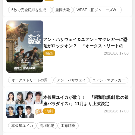
5秒で完全犯罪を生成...
重岡大毅
WEST.（旧ジャニーズW...
アン・ハサウェイ＆ユアン・マクレガーに恐
竜がロックオン？ 『オークストリートの異
変』新ビジュアル＆本編映像初解禁
映画
2026/8/6 17:00
オークストリートの異...
アン・ハサウェイ
ユアン・マクレガー
本仮屋ユイカが歌う！ 『昭和歌謡劇 歌の銀
座パラダイス♪』11月より上演決定
演劇
2026/8/6 17:00
本仮屋ユイカ
高垣彩陽
工藤晴香