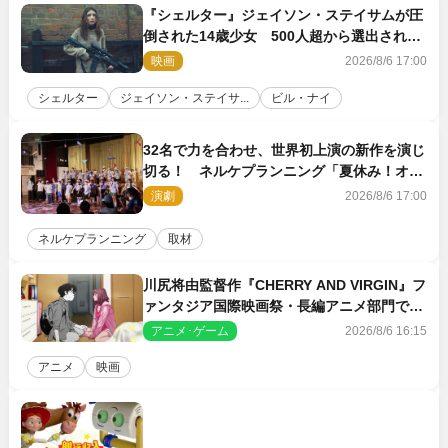
『シェルター』ジェイソン・ステイサムが圧
倒された14歳少女 500人超から選出された
新鋭ボディ・レイ・ブレスナックとは
映画
2026/8/6 17:00
シェルター
ジェイソン・ステイサ...
ビル・ナイ
32名で力を合わせ、世界初上演の新作を演じ
切る！ ネルケプランニング「夏休み！オ
ン・ワークショップ2026」レポート【最終
演劇
2026/8/6 17:00
日】
ネルケプランニング
取材
川尻将由監督作『CHERRY AND VIRGIN』フ
ァンタジア国際映画祭・長編アニメ部門で観
客賞・金賞受賞！
アニメ･ゲーム
2026/8/6 16:15
アニメ
映画