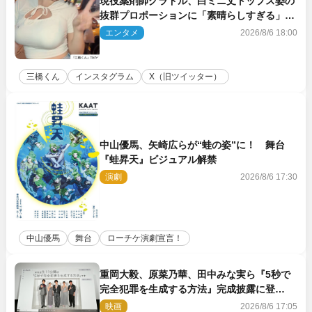
現役薬剤師グラドル、白ミニ丈トップス姿の
抜群プロポーションに「素晴らしすぎる」
「すっっっご！」とネット絶賛
エンタメ
2026/8/6 18:00
三橋くん
インスタグラム
X（旧ツイッター）
中山優馬、矢崎広らが“蛙の姿”に！ 舞台
『蛙昇天』ビジュアル解禁
演劇
2026/8/6 17:30
中山優馬
舞台
ローチケ演劇宣言！
重岡大毅、原菜乃華、田中みな実ら『5秒で
完全犯罪を生成する方法』完成披露に登
壇！ それぞれのAI活用術も発表
映画
2026/8/6 17:05