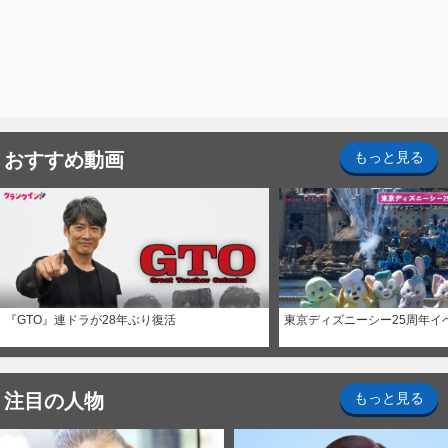
おすすめ動画
もっと見る
『GTO』連ドラが28年ぶり復活
東京ディズニーシー25周年イ
注目の人物
もっと見る