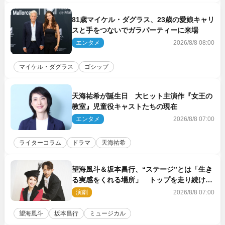
81歳マイケル・ダグラス、23歳の愛娘キャリ
スと手をつないでガラパーティーに来場
エンタメ
2026/8/8 08:00
マイケル・ダグラス
ゴシップ
天海祐希が誕生日 大ヒット主演作『女王の
教室』児童役キャストたちの現在
エンタメ
2026/8/8 07:00
ライターコラム
ドラマ
天海祐希
望海風斗＆坂本昌行、“ステージ”とは「生き
る実感をくれる場所」 トップを走り続ける
原動力を語る
演劇
2026/8/8 07:00
望海風斗
坂本昌行
ミュージカル