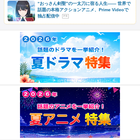
“おっさん剣聖”の一太刀に宿る人生―― 世界で
話題の本格アクションアニメ、Prime Videoで
独占配信中
P R