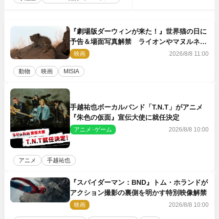
『劇場版ダーウィンが来た！』世界猫の日に
予告＆場面写真解禁 ライオンやマヌルネコ
の赤ちゃんが大集合
映画
2026/8/8 11:00
動物
映画
MISIA
手越祐也ボーカルバンド「T.N.T」がアニメ
『朱色の仮面』宣伝大使に就任決定
アニメ･ゲーム
2026/8/8 10:00
アニメ
手越祐也
『スパイダーマン：BND』トム・ホランドが
アクション撮影の裏側を明かす特別映像解禁
映画
2026/8/8 10:00