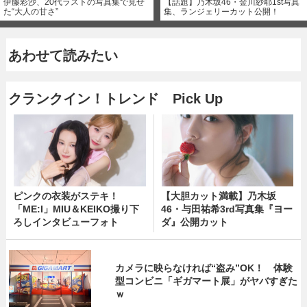
伊藤彩沙、20代ラストの写真集で見せ
【話題】乃木坂46・金川紗耶1st写真
た“大人の甘さ”
集、ランジェリーカット公開！
あわせて読みたい
クランクイン！トレンド Pick Up
ピンクの衣装がステキ！
【大胆カット満載】乃木坂
「ME:I」MIU＆KEIKO撮り下
46・与田祐希3rd写真集『ヨー
ろしインタビューフォト
ダ』公開カット
カメラに映らなければ“盗み”OK！ 体験
型コンビニ「ギガマート展」がヤバすぎた
ｗ