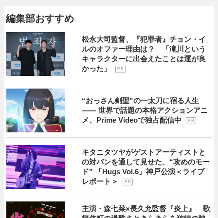
編集部おすすめ
松永大司監督、『犯罪者』チョン・イ
ルのオファー理由は？ 「滝川という
キャラクターに出会えたことは運が良
かった」
P R
“おっさん剣聖”の一太刀に宿る人生
―― 世界で話題の本格アクションアニ
メ、Prime Videoで独占配信中
P R
キタニタツヤがゲストアーティストと
の対バンを通して見せた、“攻めのモー
ド” 「Hugs Vol.6」神戸公演＜ライブ
レポート＞
P R
主演・森七菜×長久允監督『炎上』 歌