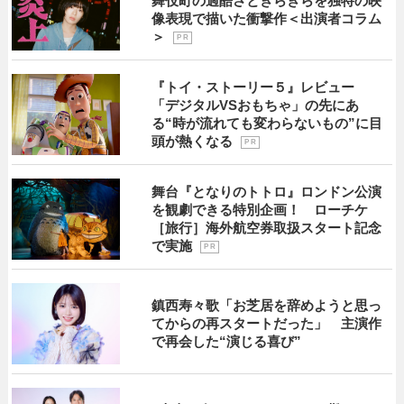
舞伎町の過酷さときらきらを独特の映
像表現で描いた衝撃作＜出演者コラム
＞
P R
『トイ・ストーリー５』レビュー
「デジタルVSおもちゃ」の先にあ
る“時が流れても変わらないもの”に目
頭が熱くなる
P R
舞台『となりのトトロ』ロンドン公演
を観劇できる特別企画！ ローチケ
［旅行］海外航空券取扱スタート記念
で実施
P R
鎮西寿々歌「お芝居を辞めようと思っ
てからの再スタートだった」 主演作
で再会した“演じる喜び”