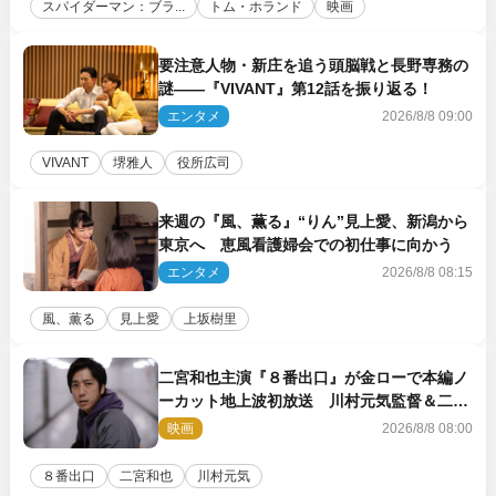
スパイダーマン：ブラ...
トム・ホランド
映画
要注意人物・新庄を追う頭脳戦と長野専務の
謎――『VIVANT』第12話を振り返る！
エンタメ
2026/8/8 09:00
VIVANT
堺雅人
役所広司
来週の『風、薫る』“りん”見上愛、新潟から
東京へ 恵風看護婦会での初仕事に向かう
エンタメ
2026/8/8 08:15
風、薫る
見上愛
上坂樹里
二宮和也主演『８番出口』が金ローで本編ノ
ーカット地上波初放送 川村元気監督＆二宮
コメント到着
映画
2026/8/8 08:00
８番出口
二宮和也
川村元気