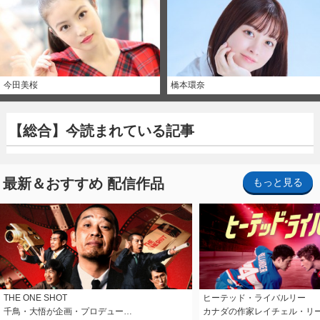
今田美桜
橋本環奈
【総合】今読まれている記事
最新＆おすすめ 配信作品
もっと見る
THE ONE SHOT
ヒーテッド・ライバルリー
千鳥・大悟が企画・プロデュー…
カナダの作家レイチェル・リ