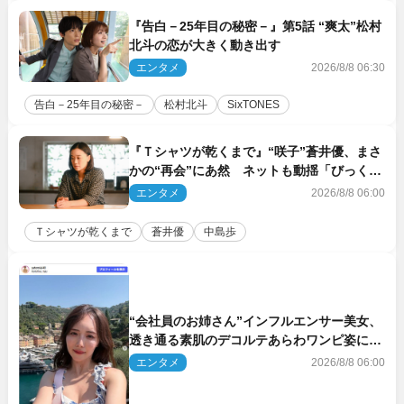
『告白－25年目の秘密－』第5話 “爽太”松村
北斗の恋が大きく動き出す
エンタメ
2026/8/8 06:30
告白－25年目の秘密－
松村北斗
SixTONES
『Ｔシャツが乾くまで』“咲子”蒼井優、まさ
かの“再会”にあ然 ネットも動揺「びっくり
した!!」「今さら?!」（ネタバレあり）
エンタメ
2026/8/8 06:00
Ｔシャツが乾くまで
蒼井優
中島歩
“会社員のお姉さん”インフルエンサー美女、
透き通る素肌のデコルテあらわワンピ姿に反
響
エンタメ
2026/8/8 06:00