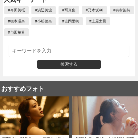
#
今田美桜
#
浜辺美波
#
写真集
#
乃木坂46
#
有村架純
#
橋本環奈
#
小松菜奈
#
吉岡里帆
#
土屋太鳳
#
与田祐希
検索する
おすすめフォト