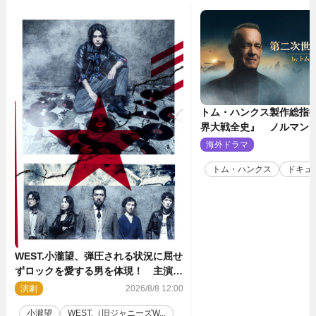
トム・ハンクス製作総指
界大戦全史』 ノルマン
壮絶な戦場を収めた特別
海外ドラマ
2
トム・ハンクス
ドキュ
WEST.小瀧望、弾圧される状況に屈せ
ずロックを愛する男を体現！ 主演舞
台『ロックンロール』ビジュアル解禁
演劇
2026/8/8 12:00
小瀧望
WEST.（旧ジャニーズW...