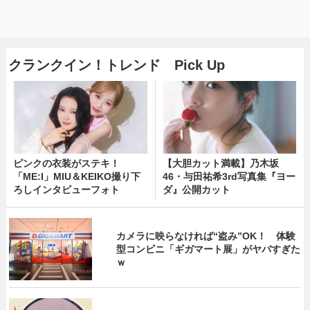
クランクイン！トレンド Pick Up
ピンクの衣装がステキ！
【大胆カット満載】乃木坂
「ME:I」MIU＆KEIKO撮り下
46・与田祐希3rd写真集『ヨー
ろしインタビューフォト
ダ』公開カット
カメラに映らなければ“盗み”OK！ 体験
型コンビニ「ギガマート展」がヤバすぎた
ｗ