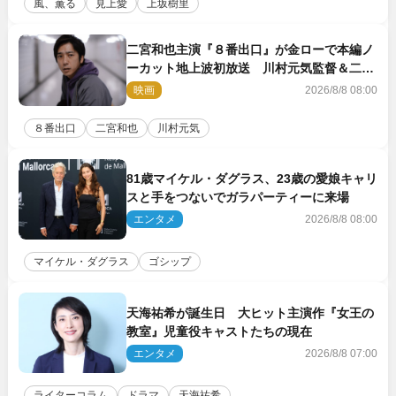
風、薫る
見上愛
上坂樹里
二宮和也主演『８番出口』が金ローで本編ノ
ーカット地上波初放送 川村元気監督＆二宮
コメント到着
映画
2026/8/8 08:00
８番出口
二宮和也
川村元気
81歳マイケル・ダグラス、23歳の愛娘キャリ
スと手をつないでガラパーティーに来場
エンタメ
2026/8/8 08:00
マイケル・ダグラス
ゴシップ
天海祐希が誕生日 大ヒット主演作『女王の
教室』児童役キャストたちの現在
エンタメ
2026/8/8 07:00
ライターコラム
ドラマ
天海祐希