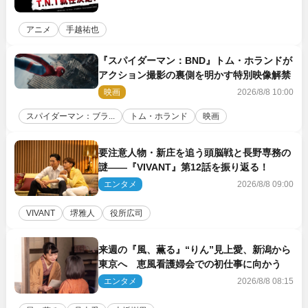
アニメ
手越祐也
『スパイダーマン：BND』トム・ホランドが
アクション撮影の裏側を明かす特別映像解禁
映画
2026/8/8 10:00
スパイダーマン：ブラ...
トム・ホランド
映画
要注意人物・新庄を追う頭脳戦と長野専務の
謎――『VIVANT』第12話を振り返る！
エンタメ
2026/8/8 09:00
VIVANT
堺雅人
役所広司
来週の『風、薫る』“りん”見上愛、新潟から
東京へ 恵風看護婦会での初仕事に向かう
エンタメ
2026/8/8 08:15