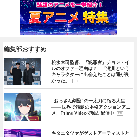
編集部おすすめ
松永大司監督、『犯罪者』チョン・イ
ルのオファー理由は？ 「滝川という
キャラクターに出会えたことは運が良
かった」
P R
“おっさん剣聖”の一太刀に宿る人生
―― 世界で話題の本格アクションアニ
メ、Prime Videoで独占配信中
P R
キタニタツヤがゲストアーティストと