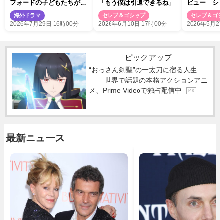
フォードの子どもたちがド
「もう僕は引退できるね」
ビュー シ
ラマで共演→レッドカーペ
ーニーと過
海外ドラマ
セレブ＆ゴシップ
セレブ＆ゴ
ットで2ショット
題
2026年7月29日 16時00分
2026年6月10日 17時00分
2026年5月2
ピックアップ
“おっさん剣聖”の一太刀に宿る人生
―― 世界で話題の本格アクションアニ
メ、Prime Videoで独占配信中
P R
最新ニュース