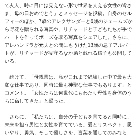
て友人、時に目には見えない形で世界を支える女性の皆さ
ま、母の日おめでとう」とメッセージを投稿。自身のセル
フィーのほか、7歳のアレクサンダーと6歳のジェームズか
ら野花を贈られる写真や、リチャードと子どもたちが手で
ハートを作ってポーズを取る写真をシェアした。さらに、
アレハンドラが元夫との間にもうけた13歳の息子アルバー
トが、リチャードが見守るなか弟と戯れる様子も公開して
いる。
続けて、「母親業は、私がこれまで経験した中で最も大
変な仕事であり、同時に最も神聖な仕事でもあります」と
コメント。「女性たちは何世代にもわたり母性を身体のう
ちに宿してきた」と綴った。
さらに、「私たちは、自分の子どもを育てると同時に、
未来を担う男性と女性を育てている。愛とリスペクト、思
いやり、勇気、そして優しさを、言葉を通してのみなら