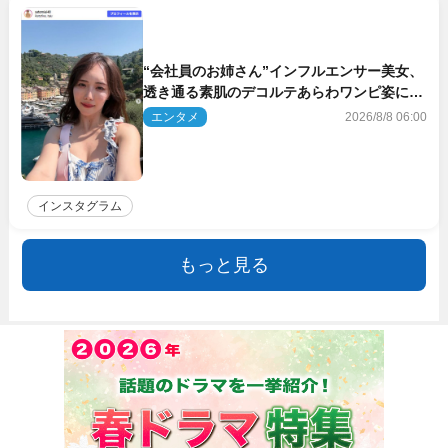
“会社員のお姉さん”インフルエンサー美女、
透き通る素肌のデコルテあらわワンピ姿に反
響
エンタメ
2026/8/8 06:00
インスタグラム
もっと見る