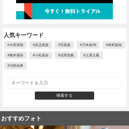
人気キーワード
#
今田美桜
#
浜辺美波
#
写真集
#
乃木坂46
#
有村架純
#
橋本環奈
#
小松菜奈
#
吉岡里帆
#
土屋太鳳
#
与田祐希
検索する
おすすめフォト