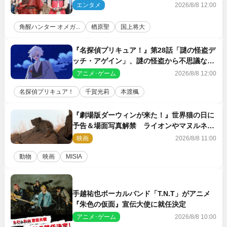
がハンターバトルを挑んできた！
エンタメ
2026/8/8 12:00
角醒ハンター オメガ...
楢原聖
国上将大
『名探偵プリキュア！』第28話「謎の怪盗デ
ッチ・アゲイン」、謎の怪盗から不思議な予
告状が届く
アニメ･ゲーム
2026/8/8 12:00
名探偵プリキュア！
千賀光莉
本渡楓
『劇場版ダーウィンが来た！』世界猫の日に
予告＆場面写真解禁 ライオンやマヌルネコ
の赤ちゃんが大集合
映画
2026/8/8 11:00
動物
映画
MISIA
手越祐也ボーカルバンド「T.N.T」がアニメ
『朱色の仮面』宣伝大使に就任決定
アニメ･ゲーム
2026/8/8 10:00