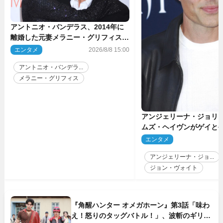
アントニオ・バンデラス、2014年に
離婚した元妻メラニー・グリフィスは
今も「親友の一人」
エンタメ
2026/8/8 15:00
アントニオ・バンデラ...
メラニー・グリフィス
アンジェリーナ・ジョリ
ムズ・ヘイヴンがゲイと
生配信で明らかに
エンタメ
2
アンジェリーナ・ジョ...
ジョン・ヴォイト
『角醒ハンター オメガホーン』第3話「味わ
え！怒りのタッグバトル！」、波斬のギリコ