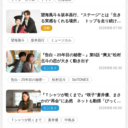
望海風斗＆坂本昌行、“ステージ”とは「生き
る実感をくれる場所」 トップを走り続ける
原動力を語る
演劇
2026/8/8 07:00
望海風斗
坂本昌行
ミュージカル
『告白－25年目の秘密－』第5話 “爽太”松村
北斗の恋が大きく動き出す
エンタメ
2026/8/8 06:30
告白－25年目の秘密－
松村北斗
SixTONES
『Ｔシャツが乾くまで』“咲子”蒼井優、まさ
かの“再会”にあ然 ネットも動揺「びっくり
した!!」「今さら?!」（ネタバレあり）
エンタメ
2026/8/8 06:00
Ｔシャツが乾くまで
蒼井優
中島歩