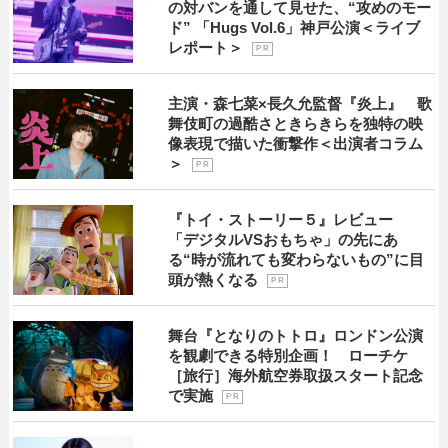
の対バンを通して見せた、“攻めのモー
ド” 「Hugs Vol.6」神戸公演＜ライブ
レポート＞
P R
主演・森七菜×長久允監督『炎上』 歌
舞伎町の過酷さときらきらを独特の映
像表現で描いた衝撃作＜出演者コラム
＞
P R
『トイ・ストーリー５』レビュー
「デジタルVSおもちゃ」の先にあ
る“時が流れても変わらないもの”に目
頭が熱くなる
P R
舞台『となりのトトロ』ロンドン公演
を観劇できる特別企画！ ローチケ
［旅行］海外航空券取扱スタート記念
で実施
P R