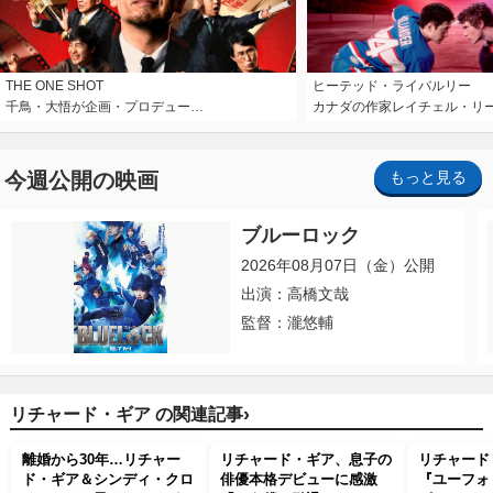
THE ONE SHOT
ヒーテッド・ライバルリー
千鳥・大悟が企画・プロデュー…
カナダの作家レイチェル・リ
今週公開の映画
もっと見る
ブルーロック
2026年08月07日（金）公開
出演：高橋文哉
監督：瀧悠輔
›
リチャード・ギア の関連記事
離婚から30年…リチャー
リチャード・ギア、息子の
リチャード
ド・ギア＆シンディ・クロ
俳優本格デビューに感激
『ユーフォ