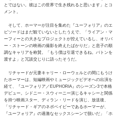
とではない。彼はこの世界で生き残れると思います」とコ
メント。
そして、ホーマーが注目を集めた『ユーフォリア』のエ
ピソードはまだ観ていないとしたうえで、「ライアン・マ
ーフィーとの大きなプロジェクトが控えているし、オリバ
ー・ストーンの映画の撮影を終えたばかりだ」と息子の順
調なキャリアを称賛。「もう僕は引退できるね。バトンを
渡すよ」と冗談交じりに語ったそうだ。
リチャードが元妻キャリー・ローウェルとの間にもうけ
たホーマーは、短編映画やミュージックビデオへの出演を
経て、『ユーフォリア／EUPHORIA』のシーズン3で本格
デビュー。シドニー・スウィーニー演じるキャシーと関係
を持つ映画スター、ディラン・リードを演じ、放送後、
「リチャード・ギアのネポベイビーであるホーマーが、
『ユーフォリア』の過激なセックスシーンで脱いだ」「ホ