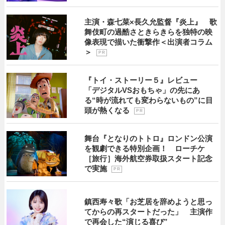
主演・森七菜×長久允監督『炎上』 歌
舞伎町の過酷さときらきらを独特の映
像表現で描いた衝撃作＜出演者コラム
＞
P R
『トイ・ストーリー５』レビュー
「デジタルVSおもちゃ」の先にあ
る“時が流れても変わらないもの”に目
頭が熱くなる
P R
舞台『となりのトトロ』ロンドン公演
を観劇できる特別企画！ ローチケ
［旅行］海外航空券取扱スタート記念
で実施
P R
鎮西寿々歌「お芝居を辞めようと思っ
てからの再スタートだった」 主演作
で再会した“演じる喜び”