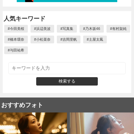
人気キーワード
#
今田美桜
#
浜辺美波
#
写真集
#
乃木坂46
#
有村架純
#
橋本環奈
#
小松菜奈
#
吉岡里帆
#
土屋太鳳
#
与田祐希
検索する
おすすめフォト