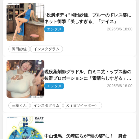
“役満ボディ”岡田紗佳、ブルーのドレス姿に
ネット衝撃「美しすぎる」「ナイス」
エンタメ
2026/8/6 18:00
岡田紗佳
インスタグラム
現役薬剤師グラドル、白ミニ丈トップス姿の
抜群プロポーションに「素晴らしすぎる」
「すっっっご！」とネット絶賛
エンタメ
2026/8/6 18:00
三橋くん
インスタグラム
X（旧ツイッター）
中山優馬、矢崎広らが“蛙の姿”に！ 舞台