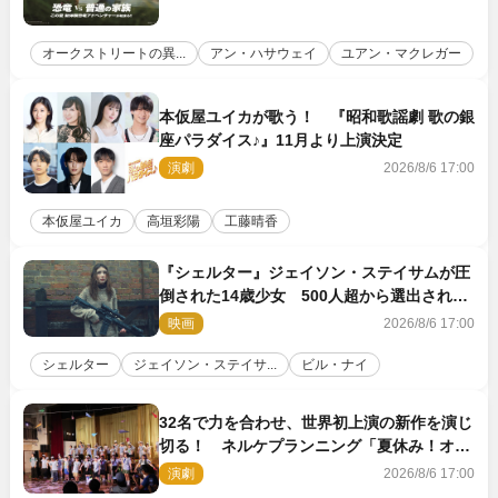
オークストリートの異...
アン・ハサウェイ
ユアン・マクレガー
本仮屋ユイカが歌う！ 『昭和歌謡劇 歌の銀
座パラダイス♪』11月より上演決定
演劇
2026/8/6 17:00
本仮屋ユイカ
高垣彩陽
工藤晴香
『シェルター』ジェイソン・ステイサムが圧
倒された14歳少女 500人超から選出された
新鋭ボディ・レイ・ブレスナックとは
映画
2026/8/6 17:00
シェルター
ジェイソン・ステイサ...
ビル・ナイ
32名で力を合わせ、世界初上演の新作を演じ
切る！ ネルケプランニング「夏休み！オ
ン・ワークショップ2026」レポート【最終
演劇
2026/8/6 17:00
日】