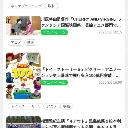
ネルケプランニング
取材
川尻将由監督作『CHERRY AND VIRGIN』フ
ァンタジア国際映画祭・長編アニメ部門で観
客賞・金賞受賞！
アニメ･ゲーム
2026/8/6 16:15
アニメ
映画
『トイ・ストーリー５』ピクサー・アニメー
ション史上最速で興行収入100億円突破 シ
リーズNo.1興収が目前
アニメ･ゲーム
2026/8/6 16:00
トイ・ストーリー5
アニメ
映画
相葉雅紀主演『４アウト』黒島結菜＆松本利
夫らが写る新場面カット公開 キャスト登壇