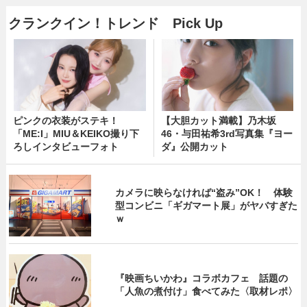
クランクイン！トレンド Pick Up
ピンクの衣装がステキ！
【大胆カット満載】乃木坂
「ME:I」MIU＆KEIKO撮り下
46・与田祐希3rd写真集『ヨー
ろしインタビューフォト
ダ』公開カット
カメラに映らなければ“盗み”OK！ 体験
型コンビニ「ギガマート展」がヤバすぎた
ｗ
『映画ちいかわ』コラボカフェ 話題の
「人魚の煮付け」食べてみた〈取材レポ〉