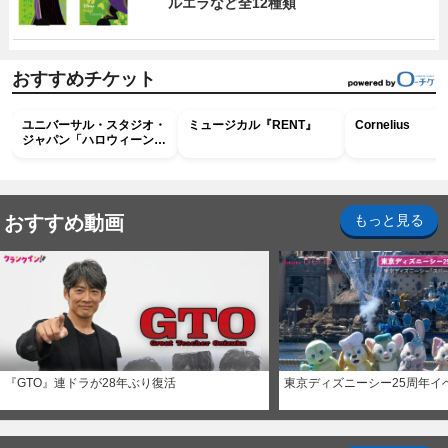
ルエラなど全12種類
おすすめチケット
ユニバーサル・スタジオ・
ミュージカル『RENT』
Cornelius
ジャパン「ハロウィーン・
ホラー・ナイト ～オール
ナイト～パス」
おすすめ動画
もっと見る
『GTO』連ドラが28年ぶり復活
東京ディズニーシー25周年イ