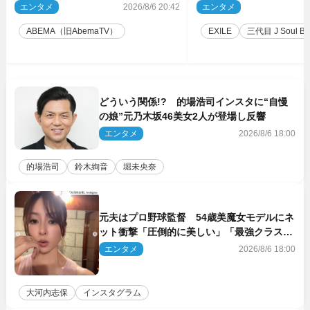
ス』第2弾コーチ陣発表
技場で開催決定
エンタメ
2026/8/6 20:42
エンタメ
2
ABEMA（旧AbemaTV）
EXILE
三代目 J Soul Brot
どういう関係!? 的場浩司インスタに“自慢
の娘”元乃木坂46美女2人が登場し反響
エンタメ
2026/8/6 18:00
的場浩司
鈴木絢音
堀未央奈
元夫はプロ野球監督 54歳美魔女モデルにネ
ット衝撃「圧倒的に美しい」「最強クラス」
「うっとり」
エンタメ
2026/8/6 18:00
大河内志保
インスタグラム