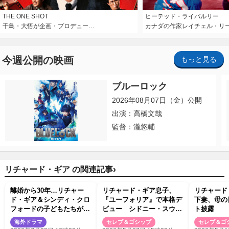
THE ONE SHOT
ヒーテッド・ライバルリー
千鳥・大悟が企画・プロデュー…
カナダの作家レイチェル・リ
今週公開の映画
もっと見る
ブルーロック
2026年08月07日（金）公開
出演：高橋文哉
監督：瀧悠輔
›
リチャード・ギア の関連記事
離婚から30年…リチャー
リチャード・ギア息子、
リチャード
ド・ギア＆シンディ・クロ
『ユーフォリア』で本格デ
下妻、母の
フォードの子どもたちがド
ビュー シドニー・スウィ
ト披露
ラマで共演→レッドカーペ
ーニーと過激シーン演じ話
海外ドラマ
セレブ＆ゴシップ
セレブ＆ゴ
ットで2ショット
題