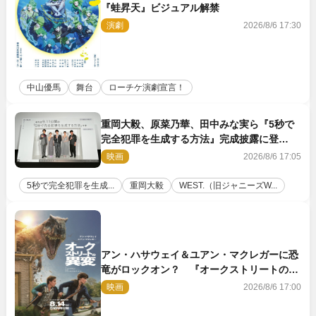
『蛙昇天』ビジュアル解禁
演劇
2026/8/6 17:30
中山優馬
舞台
ローチケ演劇宣言！
重岡大毅、原菜乃華、田中みな実ら『5秒で
完全犯罪を生成する方法』完成披露に登
壇！ それぞれのAI活用術も発表
映画
2026/8/6 17:05
5秒で完全犯罪を生成...
重岡大毅
WEST.（旧ジャニーズW...
アン・ハサウェイ＆ユアン・マクレガーに恐
竜がロックオン？ 『オークストリートの異
変』新ビジュアル＆本編映像初解禁
映画
2026/8/6 17:00