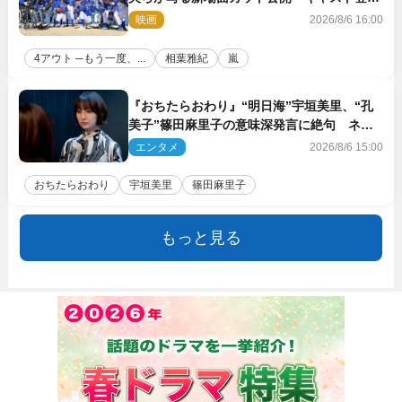
イベントも決定
映画
2026/8/6 16:00
4アウト ─もう一度、...
相葉雅紀
嵐
『おちたらおわり』“明日海”宇垣美里、“孔
美子”篠田麻里子の意味深発言に絶句 ネッ
ト驚き「まさか」「意外な展開」
エンタメ
2026/8/6 15:00
おちたらおわり
宇垣美里
篠田麻里子
もっと見る