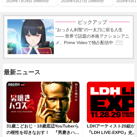
2026年7月29日 16時00分
2026年5月27日 15時00分
2026年5月1
ピックアップ
“おっさん剣聖”の一太刀に宿る人生
―― 世界で話題の本格アクションアニ
メ、Prime Videoで独占配信中
P R
最新ニュース
31歳こどおじ・18歳底辺YouTuberら
LDHアーティスト20組
の根性を叩きなおす！ 『男磨きハウ
『LDH LIVE‐EXPO』