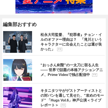
編集部おすすめ
松永大司監督、『犯罪者』チョン・イ
ルのオファー理由は？ 「滝川という
キャラクターに出会えたことは運が良
かった」
P R
“おっさん剣聖”の一太刀に宿る人生
―― 世界で話題の本格アクションアニ
メ、Prime Videoで独占配信中
P R
キタニタツヤがゲストアーティストと
の対バンを通して見せた、“攻めのモー
ド” 「Hugs Vol.6」神戸公演＜ライブ
レポート＞
P R