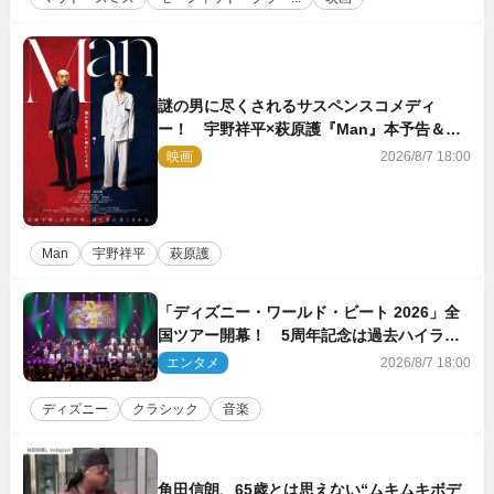
謎の男に尽くされるサスペンスコメディ
ー！ 宇野祥平×萩原護『Man』本予告＆新
ビジュアル解禁
映画
2026/8/7 18:00
Man
宇野祥平
萩原護
「ディズニー・ワールド・ビート 2026」全
国ツアー開幕！ 5周年記念は過去ハイライ
ト＆クルーズ旅を大満喫！【潜入レポート】
エンタメ
2026/8/7 18:00
ディズニー
クラシック
音楽
角田信朗、65歳とは思えない“ムキムキボデ