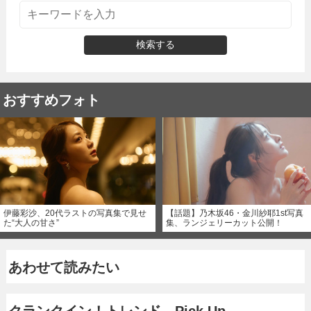
検索する
おすすめフォト
伊藤彩沙、20代ラストの写真集で見せ
【話題】乃木坂46・金川紗耶1st写真
た“大人の甘さ”
集、ランジェリーカット公開！
あわせて読みたい
クランクイン！トレンド Pick Up