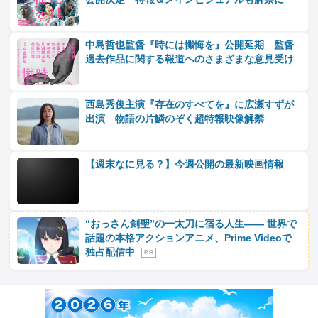
中島哲也監督『時には懺悔を』公開延期 監督
過去作品に関する報道へのさまざまな意見受け
西島秀俊主演『存在のすべてを』に広瀬すずが
出演 物語の片鱗のぞく超特報映像解禁
【週末なに見る？】今週公開の最新映画情報
“おっさん剣聖”の一太刀に宿る人生―― 世界で
話題の本格アクションアニメ、Prime Videoで
独占配信中
P R