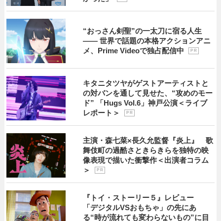
“おっさん剣聖”の一太刀に宿る人生
―― 世界で話題の本格アクションアニ
メ、Prime Videoで独占配信中
P R
キタニタツヤがゲストアーティストと
の対バンを通して見せた、“攻めのモー
ド” 「Hugs Vol.6」神戸公演＜ライブ
レポート＞
P R
主演・森七菜×長久允監督『炎上』 歌
舞伎町の過酷さときらきらを独特の映
像表現で描いた衝撃作＜出演者コラム
＞
P R
『トイ・ストーリー５』レビュー
「デジタルVSおもちゃ」の先にあ
る“時が流れても変わらないもの”に目