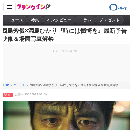
ニュース
特集
インタビュー
コラム
プレゼント
西島秀俊×満島ひかり『時には懺悔を』最新予告
映像＆場面写真解禁
[ADVERTISEMENT]
TOP
ニュース
西島秀俊×満島ひかり『時には懺悔を』最新予告映像＆場面写真解禁
映画
公開日 2026/5/14 07:00