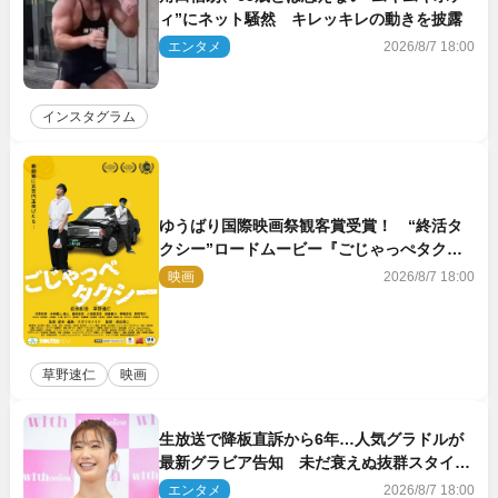
ィ”にネット騒然 キレッキレの動きを披露
エンタメ
2026/8/7 18:00
インスタグラム
ゆうばり国際映画祭観客賞受賞！ “終活タ
クシー”ロードムービー『ごじゃっぺタクシ
ー』10月公開＆予告解禁
映画
2026/8/7 18:00
草野速仁
映画
生放送で降板直訴から6年…人気グラドルが
最新グラビア告知 未だ衰えぬ抜群スタイル
に反響
エンタメ
2026/8/7 18:00