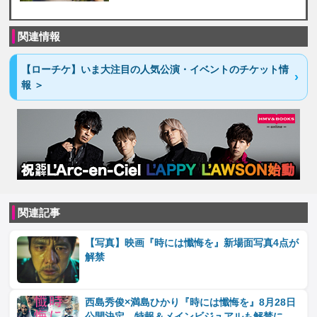
関連情報
【ローチケ】いま大注目の人気公演・イベントのチケット情
報 ＞
関連記事
【写真】映画『時には懺悔を』新場面写真4点が
解禁
西島秀俊×満島ひかり『時には懺悔を』8月28日
公開決定 特報＆メインビジュアルも解禁に