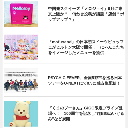
中国発スクイーズ「メロジョイ」9月に東
京上陸か？ 匂わせ投稿が話題「店舗？ポ
ップアップ？」
『mofusand』の日本初スイーツビュッフ
ェがヒルトン大阪で開催！ にゃんこたち
をイメージしたメニューを提供
PSYCHIC FEVER、全国5都市を巡る日本
ツアーをU‐NEXTにて8.9に独占生配信！
『くまのプーさん』GiGO限定プライズ登
場へ！ 100周年を記念し“超BIGぬいぐる
み”など展開