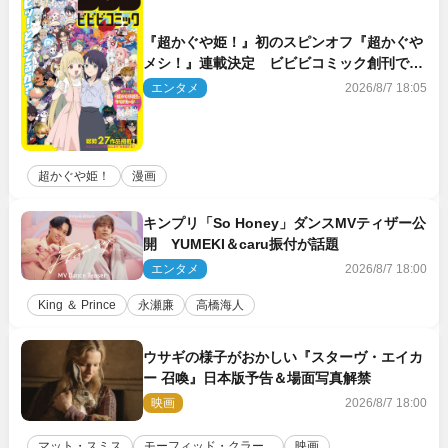
『超かぐや姫！』初のスピンオフ『超かぐや
メシ！』連載決定 ビビビコミック創刊で31
作品一挙公開
エンタメ
2026/8/7 18:05
超かぐや姫！
漫画
キンプリ「So Honey」ダンスMVティザー公
開 YUMEKI＆caru振付が話題
エンタメ
2026/8/7 18:00
King ＆ Prince
永瀬廉
高橋海人
ウサギの様子がおかしい『スターヴ・エイカ
ー 召喚』日本版予告＆場面写真解禁
映画
2026/8/7 18:00
マット・スミス
モーフィッド・クラー...
映画