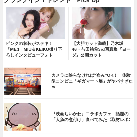
ピンクの衣装がステキ！
【大胆カット満載】乃木坂
「ME:I」MIU＆KEIKO撮り下
46・与田祐希3rd写真集『ヨー
ろしインタビューフォト
ダ』公開カット
カメラに映らなければ“盗み”OK！ 体験
型コンビニ「ギガマート展」がヤバすぎた
ｗ
『映画ちいかわ』コラボカフェ 話題の
「人魚の煮付け」食べてみた〈取材レポ〉