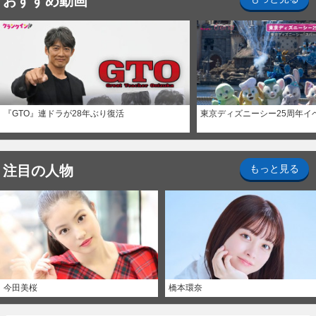
おすすめ動画
『GTO』連ドラが28年ぶり復活
東京ディズニーシー25周年イ
注目の人物
もっと見る
今田美桜
橋本環奈