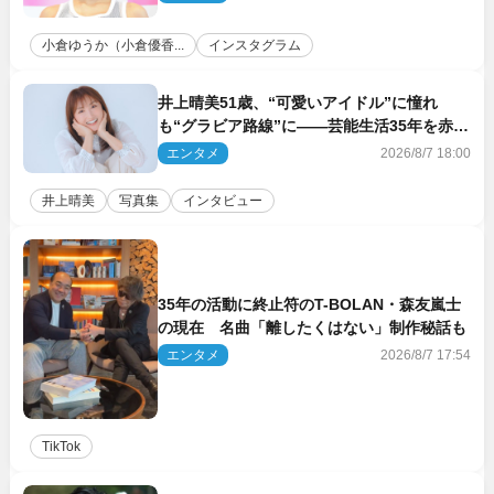
小倉ゆうか（小倉優香...
インスタグラム
井上晴美51歳、“可愛いアイドル”に憧れ
も“グラビア路線”に――芸能生活35年を赤
裸々に語る 27年ぶりに写真集発売
エンタメ
2026/8/7 18:00
井上晴美
写真集
インタビュー
35年の活動に終止符のT-BOLAN・森友嵐士
の現在 名曲「離したくはない」制作秘話も
エンタメ
2026/8/7 17:54
TikTok