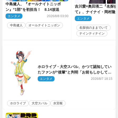
中島健人、『オールナイトニッポ
吉川愛×奥田瑛二『名探偵
ン』“1部”を初担当！ 8.14放送
て』、ナイナイ・岡村隆
エンタメ
2026/8/8 03:00
のゲスト出演が決定！
エンタメ
2
中島健人
オールナイトニッポン
名探偵のままでいて
ナインティナイン
ホロライブ・大空スバル、かつて認知してい
たファンが“後輩”と判明「お前もしかしてあ
のときの？」
エンタメ
2026/8/7 18:15
ホロライブ
大空スバル
水宮枢