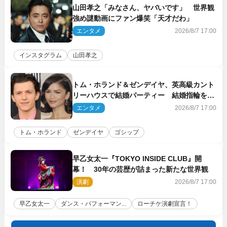
山田孝之「みなさん、ヤバいです」 世界観
強め謎動画にファン爆笑「天才だわ」
エンタメ
2026/8/7 17:00
インスタグラム
山田孝之
トム・ホランド＆ゼンデイヤ、英高級カント
リーハウスで結婚パーティー 結婚指輪を身
に着けたトムも初キャッチ
エンタメ
2026/8/7 17:00
トム・ホランド
ゼンデイヤ
ゴシップ
早乙女太一『TOKYO INSIDE CLUB』開
幕！ 30年の芸歴が詰まった新たな世界観
演劇
2026/8/7 17:00
早乙女太一
ダンス・パフォーマン...
ローチケ演劇宣言！