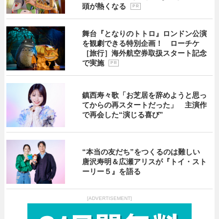
頭が熱くなる
P R
舞台『となりのトトロ』ロンドン公演
を観劇できる特別企画！ ローチケ
［旅行］海外航空券取扱スタート記念
で実施
P R
鎮西寿々歌「お芝居を辞めようと思っ
てからの再スタートだった」 主演作
で再会した“演じる喜び”
“本当の友だち”をつくるのは難しい
唐沢寿明＆広瀬アリスが『トイ・スト
ーリー５』を語る
[ADVERTISEMENT]