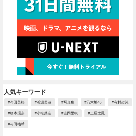
人気キーワード
#
今田美桜
#
浜辺美波
#
写真集
#
乃木坂46
#
有村架純
#
橋本環奈
#
小松菜奈
#
吉岡里帆
#
土屋太鳳
#
与田祐希