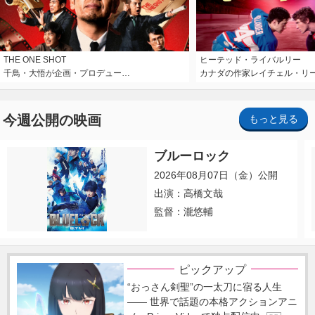
THE ONE SHOT
ヒーテッド・ライバルリー
千鳥・大悟が企画・プロデュー…
カナダの作家レイチェル・リ
今週公開の映画
もっと見る
ブルーロック
2026年08月07日（金）公開
出演：高橋文哉
監督：瀧悠輔
ピックアップ
“おっさん剣聖”の一太刀に宿る人生
―― 世界で話題の本格アクションアニ