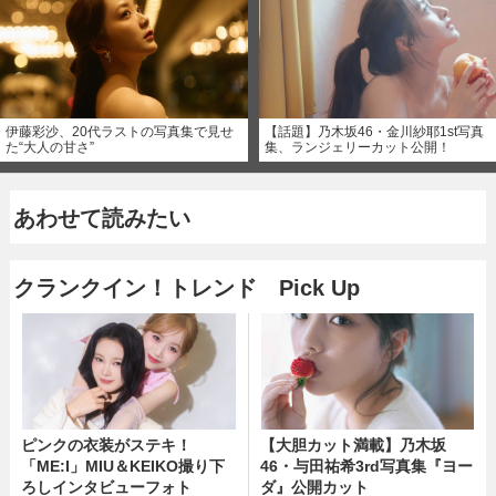
伊藤彩沙、20代ラストの写真集で見せ
【話題】乃木坂46・金川紗耶1st写真
た“大人の甘さ”
集、ランジェリーカット公開！
あわせて読みたい
クランクイン！トレンド Pick Up
ピンクの衣装がステキ！
【大胆カット満載】乃木坂
「ME:I」MIU＆KEIKO撮り下
46・与田祐希3rd写真集『ヨー
ろしインタビューフォト
ダ』公開カット