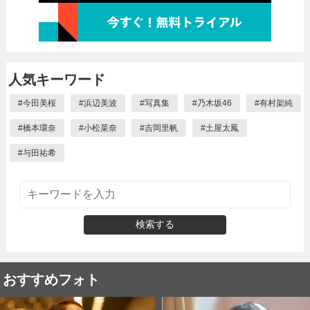
人気キーワード
#
今田美桜
#
浜辺美波
#
写真集
#
乃木坂46
#
有村架純
#
橋本環奈
#
小松菜奈
#
吉岡里帆
#
土屋太鳳
#
与田祐希
検索する
おすすめフォト