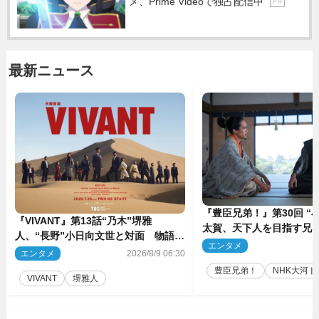
メ、Prime Videoで独占配信中
P R
最新ニュース
『豊臣兄弟！』第30回 “
『VIVANT』第13話“乃木”堺雅
太賀、天下人を目指す兄“
人、“長野”小日向文世と対面 物語は
亮と“清須会議”へ
エンタメ
2
予想外の展開へ
エンタメ
2026/8/9 06:30
豊臣兄弟！
NHK大河ド
VIVANT
堺雅人