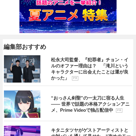
編集部おすすめ
松永大司監督、『犯罪者』チョン・イ
ルのオファー理由は？ 「滝川という
キャラクターに出会えたことは運が良
かった」
P R
“おっさん剣聖”の一太刀に宿る人生
―― 世界で話題の本格アクションアニ
メ、Prime Videoで独占配信中
P R
キタニタツヤがゲストアーティストと