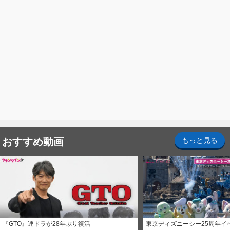
おすすめ動画
もっと見る
『GTO』連ドラが28年ぶり復活
東京ディズニーシー25周年イ