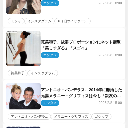
にネット衝撃
エンタメ
2026/8/8 18:00
ミシャ
インスタグラム
X（旧ツイッター）
筧美和子、抜群プロポーションにネット衝撃
「美しすぎる」「スゴイ」
エンタメ
2026/8/8 18:00
筧美和子
インスタグラム
アントニオ・バンデラス、2014年に離婚した
元妻メラニー・グリフィスは今も「親友の一
人」
エンタメ
2026/8/8 15:00
アントニオ・バンデラ...
メラニー・グリフィス
ゴシップ