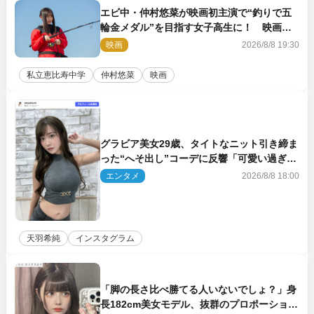
エビ中・仲村悠菜が映画初主演で“釣りで五
輪金メダル”を目指す女子高生に！ 映画
『つりこまち』今秋公開
映画
2026/8/8 19:30
私立恵比寿中学
仲村悠菜
映画
グラビア美女29歳、タイトなニット引き締ま
った“へそ出し”コーデに反響「可愛い過ぎ
る」
エンタメ
2026/8/8 18:00
天羽希純
インスタグラム
「脚の長さ比べ勝てる人いないでしょ？」身
長182cm美女モデル、抜群のプロポーション