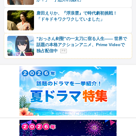
唐田えりか、『浮浪雲』で時代劇初挑戦！
「ドキドキワクワクしていました」
“おっさん剣聖”の一太刀に宿る人生―― 世界で
話題の本格アクションアニメ、Prime Videoで
独占配信中
P R