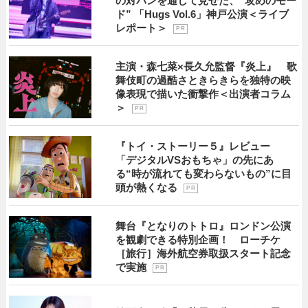
の対バンを通して見せた、“攻めのモー
ド” 「Hugs Vol.6」神戸公演＜ライブ
レポート＞
P R
主演・森七菜×長久允監督『炎上』 歌
舞伎町の過酷さときらきらを独特の映
像表現で描いた衝撃作＜出演者コラム
＞
P R
『トイ・ストーリー５』レビュー
「デジタルVSおもちゃ」の先にあ
る“時が流れても変わらないもの”に目
頭が熱くなる
P R
舞台『となりのトトロ』ロンドン公演
を観劇できる特別企画！ ローチケ
［旅行］海外航空券取扱スタート記念
で実施
P R