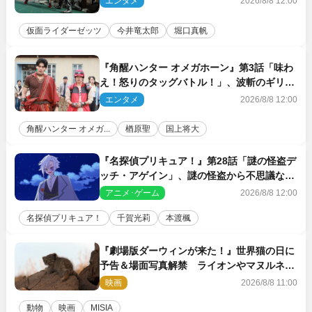
エンタメ
2026/8/8 12:00
仮面ライダーゼッツ
今井竜太郎
堀口真帆
『角醒ハンター オメガホーン』第3話「味わ
え！怒りのタッグバトル！」、波斬のギリコ
がハンターバトルを挑んできた！
エンタメ
2026/8/8 12:00
角醒ハンター オメガ...
楢原聖
国上将大
『名探偵プリキュア！』第28話「謎の怪盗デ
ッチ・アゲイン」、謎の怪盗から不思議な予
告状が届く
アニメ･ゲーム
2026/8/8 12:00
名探偵プリキュア！
千賀光莉
本渡楓
『劇場版ダーウィンが来た！』世界猫の日に
予告＆場面写真解禁 ライオンやマヌルネコ
の赤ちゃんが大集合
映画
2026/8/8 11:00
動物
映画
MISIA