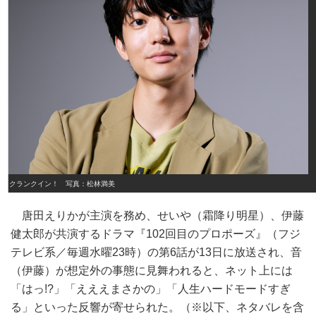
クランクイン！ 写真：松林満美
唐田えりかが主演を務め、せいや（霜降り明星）、伊藤
健太郎が共演するドラマ『102回目のプロポーズ』（フジ
テレビ系／毎週水曜23時）の第6話が13日に放送され、音
（伊藤）が想定外の事態に見舞われると、ネット上には
「はっ!?」「えええまさかの」「人生ハードモードすぎ
る」といった反響が寄せられた。（※以下、ネタバレを含