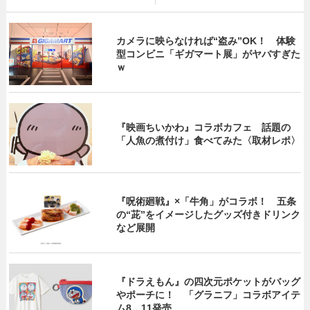
カメラに映らなければ“盗み”OK！ 体験
型コンビニ「ギガマート展」がヤバすぎた
ｗ
『映画ちいかわ』コラボカフェ 話題の
「人魚の煮付け」食べてみた〈取材レポ〉
『呪術廻戦』×「牛角」がコラボ！ 五条
の“茈”をイメージしたグッズ付きドリンク
など展開
『ドラえもん』の四次元ポケットがバッグ
やポーチに！ 「グラニフ」コラボアイテ
ム8．11発売