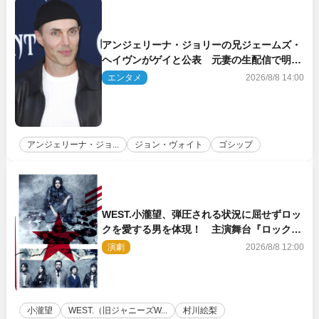
アンジェリーナ・ジョリーの兄ジェームズ・
ヘイヴンがゲイと公表 元妻の生配信で明ら
かに
エンタメ
2026/8/8 14:00
アンジェリーナ・ジョ...
ジョン・ヴォイト
ゴシップ
WEST.小瀧望、弾圧される状況に屈せずロッ
クを愛する男を体現！ 主演舞台『ロックン
ロール』ビジュアル解禁
演劇
2026/8/8 12:00
小瀧望
WEST.（旧ジャニーズW...
村川絵梨