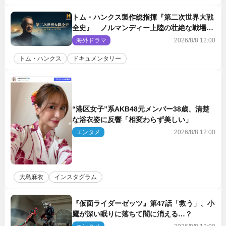
トム・ハンクス製作総指揮『第二次世界大戦
全史』 ノルマンディー上陸の壮絶な戦場を
収めた特別映像解禁
海外ドラマ
2026/8/8 12:00
トム・ハンクス
ドキュメンタリー
“港区女子”系AKB48元メンバー38歳、清楚
な浴衣姿に反響「相変わらず美しい」
エンタメ
2026/8/8 12:00
大島麻衣
インスタグラム
『仮面ライダーゼッツ』第47話「救う」、小
鷹が深い眠りに落ちて闇に消える…？