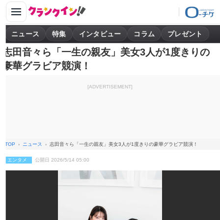
ニュース
特集
インタビュー
コラム
プレゼント
志田音々ら「一生の親友」美女3人が1度きりの
豪華グラビア競演！
[ADVERTISEMENT]
TOP
ニュース
志田音々ら「一生の親友」美女3人が1度きりの豪華グラビア競演！
エンタメ
公開日 2026/5/14 05:00