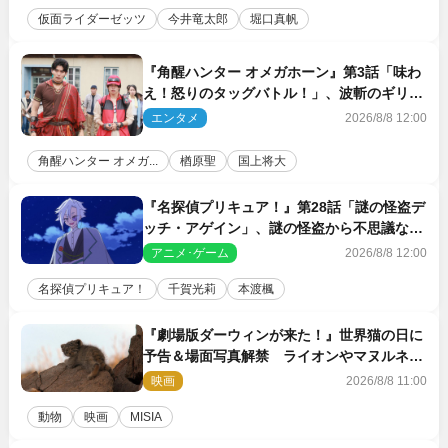
仮面ライダーゼッツ
今井竜太郎
堀口真帆
『角醒ハンター オメガホーン』第3話「味わ
え！怒りのタッグバトル！」、波斬のギリコ
がハンターバトルを挑んできた！
エンタメ
2026/8/8 12:00
角醒ハンター オメガ...
楢原聖
国上将大
『名探偵プリキュア！』第28話「謎の怪盗デ
ッチ・アゲイン」、謎の怪盗から不思議な予
告状が届く
アニメ･ゲーム
2026/8/8 12:00
名探偵プリキュア！
千賀光莉
本渡楓
『劇場版ダーウィンが来た！』世界猫の日に
予告＆場面写真解禁 ライオンやマヌルネコ
の赤ちゃんが大集合
映画
2026/8/8 11:00
動物
映画
MISIA