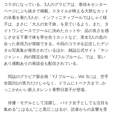
コラボになっている。3人のグラビアは、巻頭＆センター
ページにぶち抜きで掲載。スタイルが映える大胆なカット
の水着を着た3人が、インフィニティプールではしゃぐ様
子は、まさに「大人の女子旅」を見ているよう。また、タ
イトワンピースでクールに決めたカットや、品の良さを感
じさせる下着で体を寄せ合うカットなど、美女3人の息の
合った表現力が堪能できる。今回のコラボを記念したデジ
タル写真集が発売されているほか、雑誌公式サイト「ヤン
ジャン＋」内の限定企画「YJフルブルーム」では、笑い
あり感動ありの座談会も配信されている。
同誌のグラビア新企画「YJ ブルーム」Vol. 5には、空手
全国2位の実力だけじゃなく、ドラムにトーク力まで...か
っこかわいい新人タレント香野日菜子が登場。
俳優・モデルとして活躍し、バイク女子としても注目を
集める”こはるん”こと黒江こはるが、読者からの反響を受