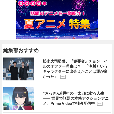
編集部おすすめ
松永大司監督、『犯罪者』チョン・イ
ルのオファー理由は？ 「滝川という
キャラクターに出会えたことは運が良
かった」
P R
“おっさん剣聖”の一太刀に宿る人生
―― 世界で話題の本格アクションアニ
メ、Prime Videoで独占配信中
P R