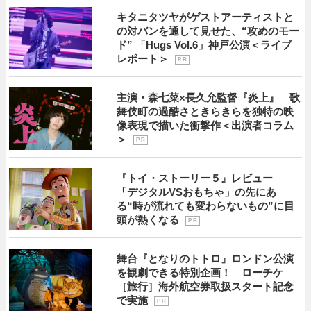
キタニタツヤがゲストアーティストと
の対バンを通して見せた、“攻めのモー
ド” 「Hugs Vol.6」神戸公演＜ライブ
レポート＞
P R
主演・森七菜×長久允監督『炎上』 歌
舞伎町の過酷さときらきらを独特の映
像表現で描いた衝撃作＜出演者コラム
＞
P R
『トイ・ストーリー５』レビュー
「デジタルVSおもちゃ」の先にあ
る“時が流れても変わらないもの”に目
頭が熱くなる
P R
舞台『となりのトトロ』ロンドン公演
を観劇できる特別企画！ ローチケ
［旅行］海外航空券取扱スタート記念
で実施
P R