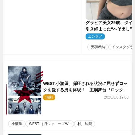
グラビア美女29歳、タイ
引き締まった“へそ出し”
「可愛い過ぎる」
エンタメ
2
天羽希純
インスタグラ
WEST.小瀧望、弾圧される状況に屈せずロッ
クを愛する男を体現！ 主演舞台『ロックン
ロール』ビジュアル解禁
演劇
2026/8/8 12:00
小瀧望
WEST.（旧ジャニーズW...
村川絵梨