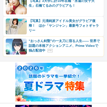
【写真】3大学に計10年在籍「永遠の女子大
生」石橋てるみのグラビアも！
【写真】元清純派アイドル美女がグラビア復
帰！ ほか「ヤンジャン」最新号フォトギャラ
リー
“おっさん剣聖”の一太刀に宿る人生―― 世界で
話題の本格アクションアニメ、Prime Videoで
独占配信中
P R