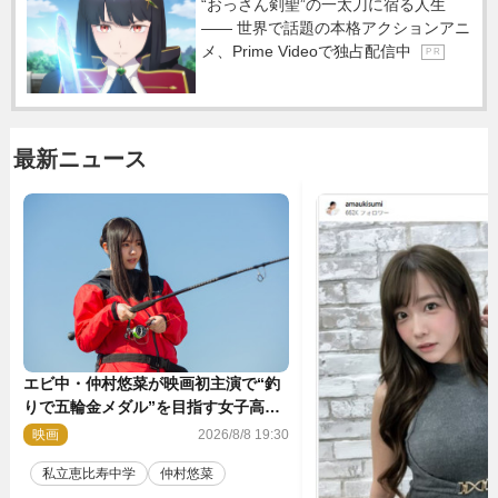
“おっさん剣聖”の一太刀に宿る人生
―― 世界で話題の本格アクションアニ
メ、Prime Videoで独占配信中
P R
最新ニュース
エビ中・仲村悠菜が映画初主演で“釣
りで五輪金メダル”を目指す女子高生
に！ 映画『つりこまち』今秋公開
映画
2026/8/8 19:30
私立恵比寿中学
仲村悠菜