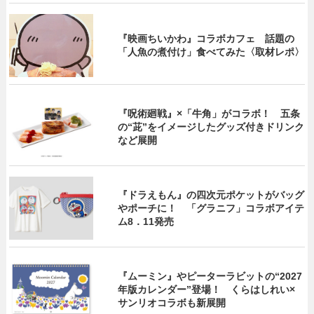
『映画ちいかわ』コラボカフェ 話題の
「人魚の煮付け」食べてみた〈取材レポ〉
『呪術廻戦』×「牛角」がコラボ！ 五条
の“茈”をイメージしたグッズ付きドリンク
など展開
『ドラえもん』の四次元ポケットがバッグ
やポーチに！ 「グラニフ」コラボアイテ
ム8．11発売
『ムーミン』やピーターラビットの“2027
年版カレンダー”登場！ くらはしれい×
サンリオコラボも新展開