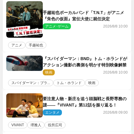
手越祐也ボーカルバンド「T.N.T」がアニメ
『朱色の仮面』宣伝大使に就任決定
アニメ･ゲーム
2026/8/8 10:00
アニメ
手越祐也
『スパイダーマン：BND』トム・ホランドが
アクション撮影の裏側を明かす特別映像解禁
映画
2026/8/8 10:00
スパイダーマン：ブラ...
トム・ホランド
映画
要注意人物・新庄を追う頭脳戦と長野専務の
謎――『VIVANT』第12話を振り返る！
エンタメ
2026/8/8 09:00
VIVANT
堺雅人
役所広司