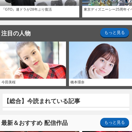
『GTO』連ドラが28年ぶり復活
東京ディズニーシー25周年イ
注目の人物
もっと見る
今田美桜
橋本環奈
【総合】今読まれている記事
最新＆おすすめ 配信作品
もっと見る