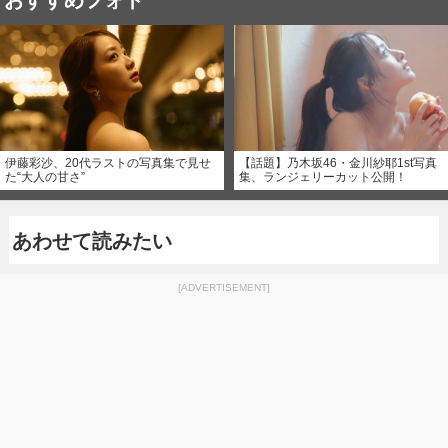
おすすめフォト
伊藤彩沙、20代ラストの写真集で見せ
【話題】乃木坂46・金川紗耶1st写真
た“大人の甘さ”
集、ランジェリーカット公開！
あわせて読みたい
[ADVERTISEMENT]