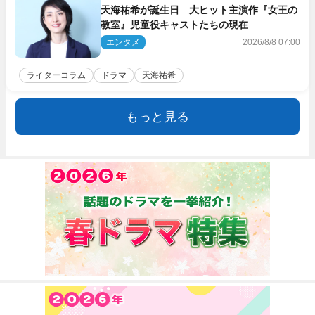
天海祐希が誕生日 大ヒット主演作『女王の
教室』児童役キャストたちの現在
エンタメ
2026/8/8 07:00
ライターコラム
ドラマ
天海祐希
もっと見る