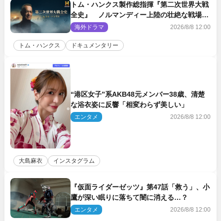
トム・ハンクス製作総指揮『第二次世界大戦
全史』 ノルマンディー上陸の壮絶な戦場を
収めた特別映像解禁
海外ドラマ
2026/8/8 12:00
トム・ハンクス
ドキュメンタリー
“港区女子”系AKB48元メンバー38歳、清楚
な浴衣姿に反響「相変わらず美しい」
エンタメ
2026/8/8 12:00
大島麻衣
インスタグラム
『仮面ライダーゼッツ』第47話「救う」、小
鷹が深い眠りに落ちて闇に消える…？
エンタメ
2026/8/8 12:00