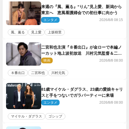
来週の『風、薫る』“りん”見上愛、新潟から
東京へ 恵風看護婦会での初仕事に向かう
エンタメ
2026/8/8 08:15
風、薫る
見上愛
上坂樹里
二宮和也主演『８番出口』が金ローで本編ノ
ーカット地上波初放送 川村元気監督＆二宮
コメント到着
映画
2026/8/8 08:00
８番出口
二宮和也
川村元気
81歳マイケル・ダグラス、23歳の愛娘キャリ
スと手をつないでガラパーティーに来場
エンタメ
2026/8/8 08:00
マイケル・ダグラス
ゴシップ