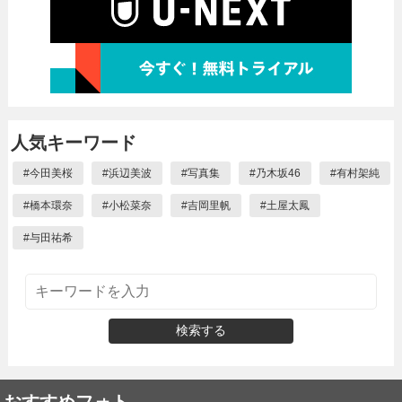
人気キーワード
#
今田美桜
#
浜辺美波
#
写真集
#
乃木坂46
#
有村架純
#
橋本環奈
#
小松菜奈
#
吉岡里帆
#
土屋太鳳
#
与田祐希
検索する