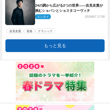
24の調から広がる2つの世界――吉見友貴が
挑むショパンとショスタコーヴィチ
エンタメ
2026/8/7 17:00
吉見友貴
音楽
クラシック
もっと見る