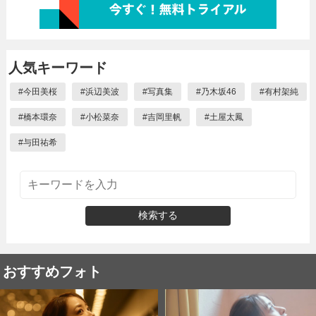
人気キーワード
#
今田美桜
#
浜辺美波
#
写真集
#
乃木坂46
#
有村架純
#
橋本環奈
#
小松菜奈
#
吉岡里帆
#
土屋太鳳
#
与田祐希
検索する
おすすめフォト