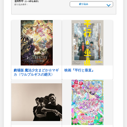
全8件中
（1～8件を表示）
絞り込み
絞り込み条件：
劇場版 魔法少女まどか☆マギ
映画『平行と垂直』
カ〈ワルプルギスの廻天〉