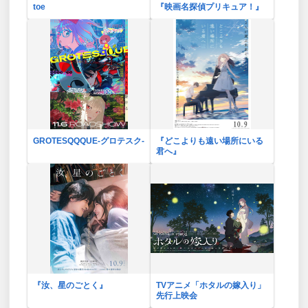
toe
『映画名探偵プリキュア！』
GROTESQQQUE-グロテスク-
『どこよりも遠い場所にいる
君へ』
『汝、星のごとく』
TVアニメ「ホタルの嫁入り」
先行上映会