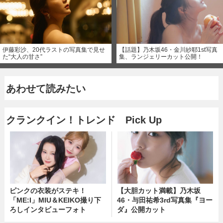
伊藤彩沙、20代ラストの写真集で見せ
【話題】乃木坂46・金川紗耶1st写真
た“大人の甘さ”
集、ランジェリーカット公開！
あわせて読みたい
クランクイン！トレンド Pick Up
ピンクの衣装がステキ！
【大胆カット満載】乃木坂
「ME:I」MIU＆KEIKO撮り下
46・与田祐希3rd写真集『ヨー
ろしインタビューフォト
ダ』公開カット