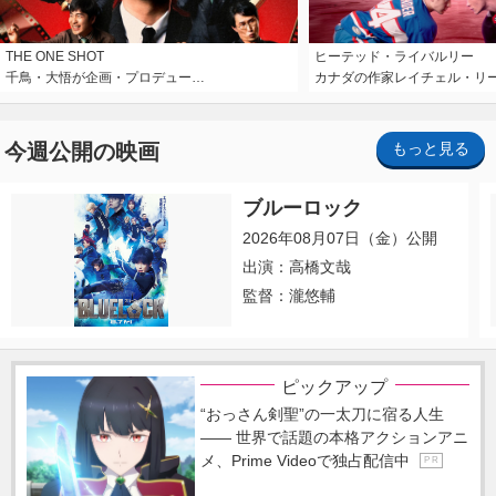
THE ONE SHOT
ヒーテッド・ライバルリー
千鳥・大悟が企画・プロデュー…
カナダの作家レイチェル・リ
今週公開の映画
もっと見る
ブルーロック
2026年08月07日（金）公開
出演：高橋文哉
監督：瀧悠輔
ピックアップ
“おっさん剣聖”の一太刀に宿る人生
―― 世界で話題の本格アクションアニ
メ、Prime Videoで独占配信中
P R