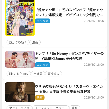
『超かぐや姫！』初のスピンオフ『超かぐや
メシ！』連載決定 ビビビコミック創刊で31
作品一挙公開
エンタメ
2026/8/7 18:05
超かぐや姫！
漫画
キンプリ「So Honey」ダンスMVティザー公
開 YUMEKI＆caru振付が話題
エンタメ
2026/8/7 18:00
King ＆ Prince
永瀬廉
高橋海人
ウサギの様子がおかしい『スターヴ・エイカ
ー 召喚』日本版予告＆場面写真解禁
映画
2026/8/7 18:00
マット・スミス
モーフィッド・クラー...
映画