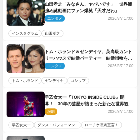
山田孝之「みなさん、ヤバいです」 世界観
強め謎動画にファン爆笑「天才だわ」
エンタメ
2026/8/7 17:00
インスタグラム
山田孝之
トム・ホランド＆ゼンデイヤ、英高級カント
リーハウスで結婚パーティー 結婚指輪を身
に着けたトムも初キャッチ
エンタメ
2026/8/7 17:00
トム・ホランド
ゼンデイヤ
ゴシップ
早乙女太一『TOKYO INSIDE CLUB』開
幕！ 30年の芸歴が詰まった新たな世界観
演劇
2026/8/7 17:00
早乙女太一
ダンス・パフォーマン...
ローチケ演劇宣言！