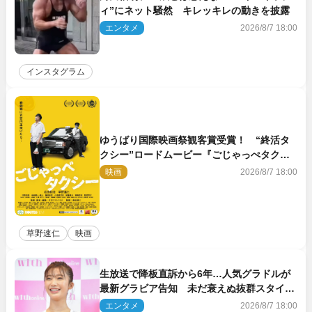
ィ”にネット騒然 キレッキレの動きを披露
エンタメ
2026/8/7 18:00
インスタグラム
ゆうばり国際映画祭観客賞受賞！ “終活タ
クシー”ロードムービー『ごじゃっぺタクシ
ー』10月公開＆予告解禁
映画
2026/8/7 18:00
草野速仁
映画
生放送で降板直訴から6年…人気グラドルが
最新グラビア告知 未だ衰えぬ抜群スタイル
に反響
エンタメ
2026/8/7 18:00