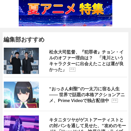
編集部おすすめ
松永大司監督、『犯罪者』チョン・イ
ルのオファー理由は？ 「滝川という
キャラクターに出会えたことは運が良
かった」
P R
“おっさん剣聖”の一太刀に宿る人生
―― 世界で話題の本格アクションアニ
メ、Prime Videoで独占配信中
P R
キタニタツヤがゲストアーティストと
の対バンを通して見せた、“攻めのモー