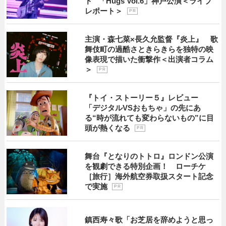
ド” 「Hugs Vol.6」神戸公演＜ライブ
レポート＞
P R
主演・森七菜×長久允監督『炎上』 歌
舞伎町の過酷さときらきらを独特の映
像表現で描いた衝撃作＜出演者コラム
＞
P R
『トイ・ストーリー５』レビュー
「デジタルVSおもちゃ」の先にあ
る“時が流れても変わらないもの”に目
頭が熱くなる
P R
舞台『となりのトトロ』ロンドン公演
を観劇できる特別企画！ ローチケ
［旅行］海外航空券取扱スタート記念
で実施
P R
鎮西寿々歌「お芝居を辞めようと思っ