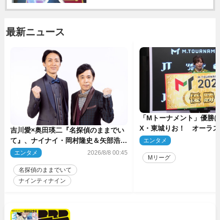
最新ニュース
「Mトーナメント」優勝はB
X・東城りお！ オーラ
吉川愛×奥田瑛二『名探偵のままでい
後は自ら和了って幕引き
て』、ナイナイ・岡村隆史＆矢部浩之
エンタメ
2
のゲスト出演が決定！
エンタメ
2026/8/8 00:45
Mリーグ
名探偵のままでいて
ナインティナイン