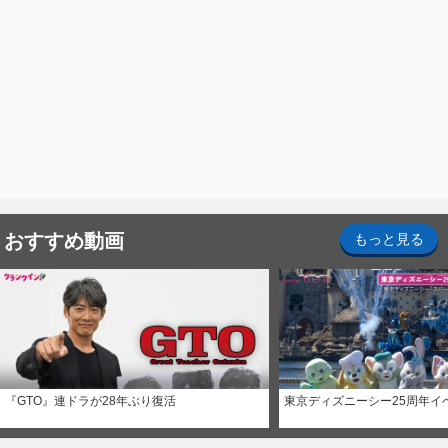
おすすめ動画
もっと見る
『GTO』連ドラが28年ぶり復活
東京ディズニーシー25周年イ