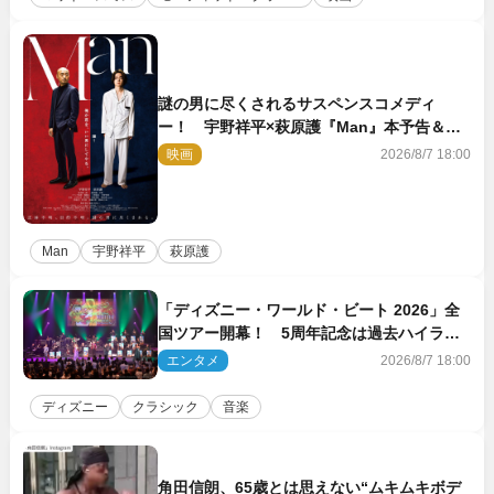
謎の男に尽くされるサスペンスコメディ
ー！ 宇野祥平×萩原護『Man』本予告＆新
ビジュアル解禁
映画
2026/8/7 18:00
Man
宇野祥平
萩原護
「ディズニー・ワールド・ビート 2026」全
国ツアー開幕！ 5周年記念は過去ハイライ
ト＆クルーズ旅を大満喫！【潜入レポート】
エンタメ
2026/8/7 18:00
ディズニー
クラシック
音楽
角田信朗、65歳とは思えない“ムキムキボデ