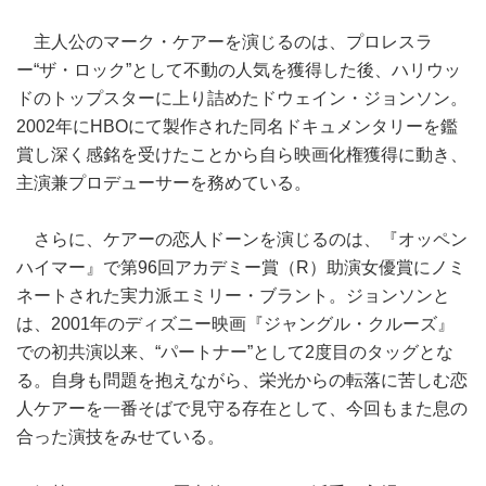
主人公のマーク・ケアーを演じるのは、プロレスラ
ー“ザ・ロック”として不動の人気を獲得した後、ハリウッ
ドのトップスターに上り詰めたドウェイン・ジョンソン。
2002年にHBOにて製作された同名ドキュメンタリーを鑑
賞し深く感銘を受けたことから自ら映画化権獲得に動き、
主演兼プロデューサーを務めている。
さらに、ケアーの恋人ドーンを演じるのは、『オッペン
ハイマー』で第96回アカデミー賞（R）助演女優賞にノミ
ネートされた実力派エミリー・ブラント。ジョンソンと
は、2001年のディズニー映画『ジャングル・クルーズ』
での初共演以来、“パートナー”として2度目のタッグとな
る。自身も問題を抱えながら、栄光からの転落に苦しむ恋
人ケアーを一番そばで見守る存在として、今回もまた息の
合った演技をみせている。