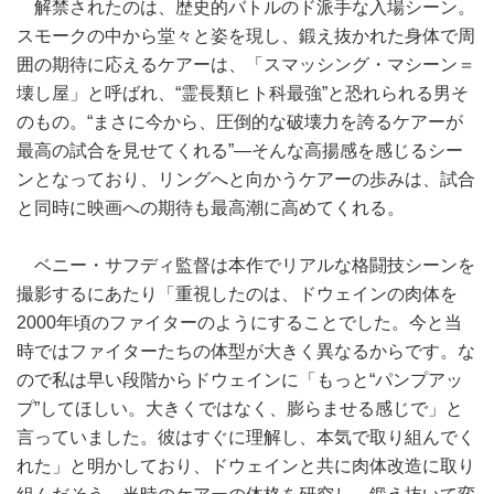
解禁されたのは、歴史的バトルのド派手な入場シーン。
スモークの中から堂々と姿を現し、鍛え抜かれた身体で周
囲の期待に応えるケアーは、「スマッシング・マシーン＝
壊し屋」と呼ばれ、“霊長類ヒト科最強”と恐れられる男そ
のもの。“まさに今から、圧倒的な破壊力を誇るケアーが
最高の試合を見せてくれる”―そんな高揚感を感じるシー
ンとなっており、リングへと向かうケアーの歩みは、試合
と同時に映画への期待も最高潮に高めてくれる。
ベニー・サフディ監督は本作でリアルな格闘技シーンを
撮影するにあたり「重視したのは、ドウェインの肉体を
2000年頃のファイターのようにすることでした。今と当
時ではファイターたちの体型が大きく異なるからです。な
ので私は早い段階からドウェインに「もっと“パンプアッ
プ”してほしい。大きくではなく、膨らませる感じで」と
言っていました。彼はすぐに理解し、本気で取り組んでく
れた」と明かしており、ドウェインと共に肉体改造に取り