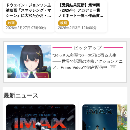
ドウェイン・ジョンソン主
【受賞結果更新】第98回
演映画『スマッシング・マ
（2026年）アカデミー賞
シーン』に大沢たかお・布
ノミネート一覧＜作品賞・
袋寅泰ら出演決定 予告解
監督賞・主演男優賞・主演
映画
映画
禁
女優賞 ほか＞
2026年2月27日 07時00分
2026年2月3日 12時00分
ピックアップ
“おっさん剣聖”の一太刀に宿る人生
―― 世界で話題の本格アクションアニ
メ、Prime Videoで独占配信中
P R
最新ニュース