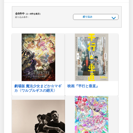
全8件中
（1～8件を表示）
絞り込み
絞り込み条件：
劇場版 魔法少女まどか☆マギ
映画『平行と垂直』
カ〈ワルプルギスの廻天〉