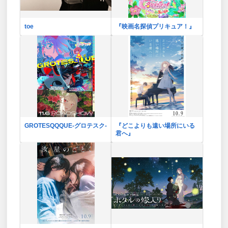
toe
『映画名探偵プリキュア！』
GROTESQQQUE-グロテスク-
『どこよりも遠い場所にいる
君へ』