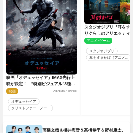
スタジオジブリ『耳をす
りぐらしのアリエッティ』
ルリマスターでIMAX上
アニメ･ゲーム
2
スタジオジブリ
耳をすませば（アニメ...
映画『オデュッセイア』IMAX先行上
映が決定！ “特別ビジュアル”3種も
解禁に
映画
2026/8/7 09:00
オデュッセイア
クリストファー・ノー...
高橋文哉＆櫻井海音＆高橋恭平＆野村康太、