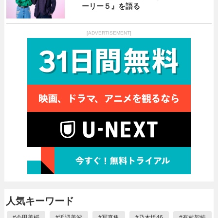
ーリー５』を語る
[ADVERTISEMENT]
人気キーワード
#
今田美桜
#
浜辺美波
#
写真集
#
乃木坂46
#
有村架純