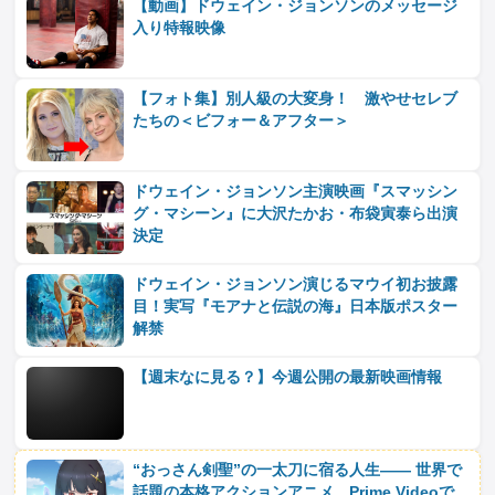
【動画】ドウェイン・ジョンソンのメッセージ
入り特報映像
【フォト集】別人級の大変身！ 激やせセレブ
たちの＜ビフォー＆アフター＞
ドウェイン・ジョンソン主演映画『スマッシン
グ・マシーン』に大沢たかお・布袋寅泰ら出演
決定
ドウェイン・ジョンソン演じるマウイ初お披露
目！実写『モアナと伝説の海』日本版ポスター
解禁
【週末なに見る？】今週公開の最新映画情報
“おっさん剣聖”の一太刀に宿る人生―― 世界で
話題の本格アクションアニメ、Prime Videoで