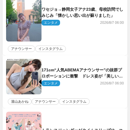
ワセジョ→静岡女子アナ23歳、母校訪問でし
みじみ「懐かしい思い出が蘇りました」
エンタメ
2026/8/7 06:00
アナウンサー
インスタグラム
171cm“人気ABEMAアナウンサー”の抜群プ
ロポーションに衝撃 ドレス姿が「美しい」
「品がありすぎる」
エンタメ
2026/8/7 06:00
瀧山あかね
アナウンサー
インスタグラム