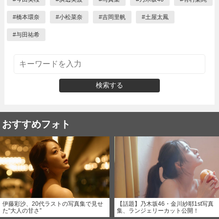
#
橋本環奈
#
小松菜奈
#
吉岡里帆
#
土屋太鳳
#
与田祐希
検索する
おすすめフォト
伊藤彩沙、20代ラストの写真集で見せ
【話題】乃木坂46・金川紗耶1st写真
た“大人の甘さ”
集、ランジェリーカット公開！