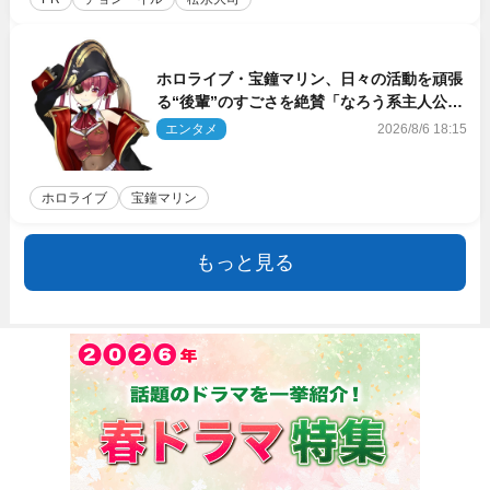
ホロライブ・宝鐘マリン、日々の活動を頑張
る“後輩”のすごさを絶賛「なろう系主人公ま
である」
エンタメ
2026/8/6 18:15
ホロライブ
宝鐘マリン
もっと見る