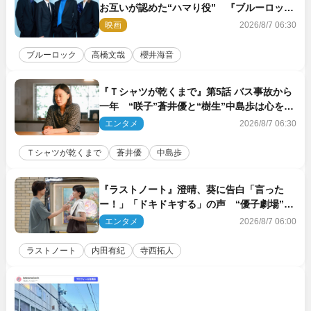
お互いが認めた“ハマり役” 『ブルーロッ
ク』で築いた最高のチームワーク
映画
2026/8/7 06:30
ブルーロック
高橋文哉
櫻井海音
『Ｔシャツが乾くまで』第5話 バス事故から
一年 “咲子”蒼井優と“樹生”中島歩は心を許
しあえる関係に
エンタメ
2026/8/7 06:30
Ｔシャツが乾くまで
蒼井優
中島歩
『ラストノート』澄晴、葵に告白「言った
ー！」「ドキドキする」の声 “優子劇場”も
話題
エンタメ
2026/8/7 06:00
ラストノート
内田有紀
寺西拓人