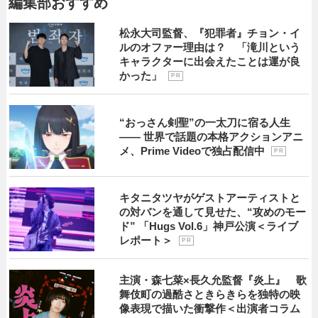
編集部おすすめ
松永大司監督、『犯罪者』チョン・イ
ルのオファー理由は？ 「滝川という
キャラクターに出会えたことは運が良
かった」
P R
“おっさん剣聖”の一太刀に宿る人生
―― 世界で話題の本格アクションアニ
メ、Prime Videoで独占配信中
P R
キタニタツヤがゲストアーティストと
の対バンを通して見せた、“攻めのモー
ド” 「Hugs Vol.6」神戸公演＜ライブ
レポート＞
P R
主演・森七菜×長久允監督『炎上』 歌
舞伎町の過酷さときらきらを独特の映
像表現で描いた衝撃作＜出演者コラム