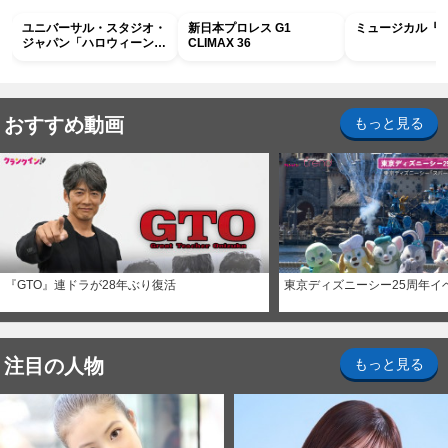
ユニバーサル・スタジオ・
新日本プロレス G1
ミュージカル『R
ジャパン「ハロウィーン・
CLIMAX 36
ホラー・ナイト ～オール
ナイト～パス」
おすすめ動画
もっと見る
『GTO』連ドラが28年ぶり復活
東京ディズニーシー25周年イ
注目の人物
もっと見る