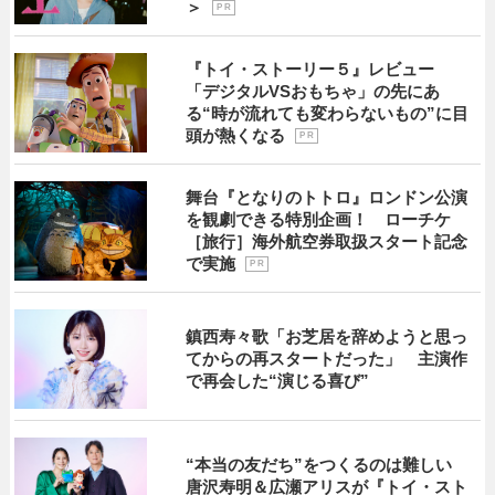
＞
P R
『トイ・ストーリー５』レビュー
「デジタルVSおもちゃ」の先にあ
る“時が流れても変わらないもの”に目
頭が熱くなる
P R
舞台『となりのトトロ』ロンドン公演
を観劇できる特別企画！ ローチケ
［旅行］海外航空券取扱スタート記念
で実施
P R
鎮西寿々歌「お芝居を辞めようと思っ
てからの再スタートだった」 主演作
で再会した“演じる喜び”
“本当の友だち”をつくるのは難しい
唐沢寿明＆広瀬アリスが『トイ・スト