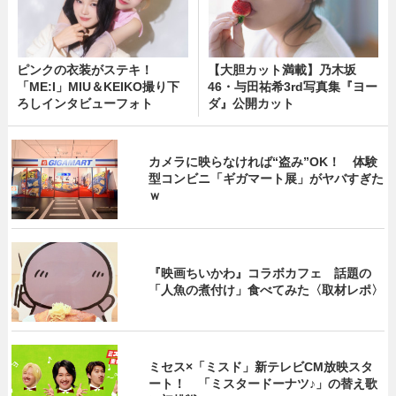
ピンクの衣装がステキ！
【大胆カット満載】乃木坂
「ME:I」MIU＆KEIKO撮り下
46・与田祐希3rd写真集『ヨー
ろしインタビューフォト
ダ』公開カット
カメラに映らなければ“盗み”OK！ 体験
型コンビニ「ギガマート展」がヤバすぎた
ｗ
『映画ちいかわ』コラボカフェ 話題の
「人魚の煮付け」食べてみた〈取材レポ〉
ミセス×「ミスド」新テレビCM放映スタ
ート！ 「ミスタードーナツ♪」の替え歌