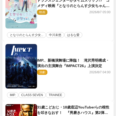
トランスジェンダーがタイムスリップ!? コ
メディ映画『となりのとらんす少女ちゃん』
11.7公開決定
映画
2026/8/7 05:00
となりのとらんす少女...
中川未悠
はるな愛
IMP.、新橋演舞場に降臨！ 滝沢秀明構成・
演出の主演舞台『IMPACT26』上演決定
演劇
2026/8/7 04:00
IMP.
CLASS SEVEN
TRAINEE
31歳こどおじ・18歳底辺YouTuberらの根性
を叩きなおす！ 『男磨きハウス』第2弾コ