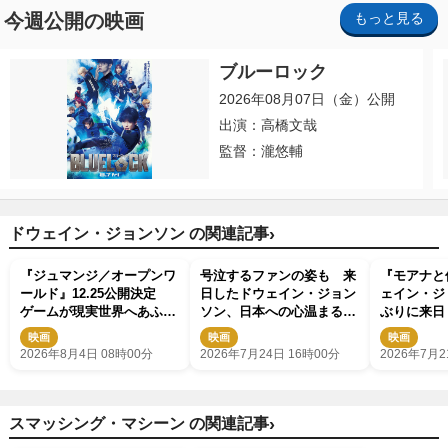
今週公開の映画
もっと見る
ブルーロック
2026年08月07日（金）公開
出演：高橋文哉
監督：瀧悠輔
›
ドウェイン・ジョンソン の関連記事
『ジュマンジ／オープンワ
号泣するファンの姿も 来
『モアナと
ールド』12.25公開決定
日したドウェイン・ジョン
ェイン・ジ
ゲームが現実世界へあふれ
ソン、日本への心温まるメ
ぶりに来日
出す初予告解禁
ッセージに反響
来られてう
映画
映画
映画
2026年8月4日 08時00分
2026年7月24日 16時00分
2026年7月2
›
スマッシング・マシーン の関連記事