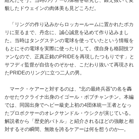
組んだそう。当時のケアーの体格を研究し、鍛え抜いて変
貌したドウェインの肉体美も見どころだ。
「リングの作り込みからロッカールームに置かれたポカ
リに至るまで、丹念に、誠心誠意を込めて作り込みまし
た。当時はタングステンの電球を使っていたという情報を
もとにその電球を実際に使ったりして。僕自身も格闘技フ
ァンなので、正真正銘のPRIDEを再現したつもりです」と
サフディ監督が自信をのぞかせ、こだわり抜いて再現され
たPRIDEのリングに立つ二人の男。
マーク・ケアーと対するのは、“北の最終兵器”の名を轟
かせたウクライナ出身のイゴール・ボブチャンチン。本編
では、同国出身でヘビー級史上初の4団体統一王者となっ
たプロボクサーのオレクサンドル・ウシクが演じている。
解説者から「歴史的バトル」と紹介されるほどの強敵と相
対するその瞬間、無敗を誇るケアーは何を想うのか―。