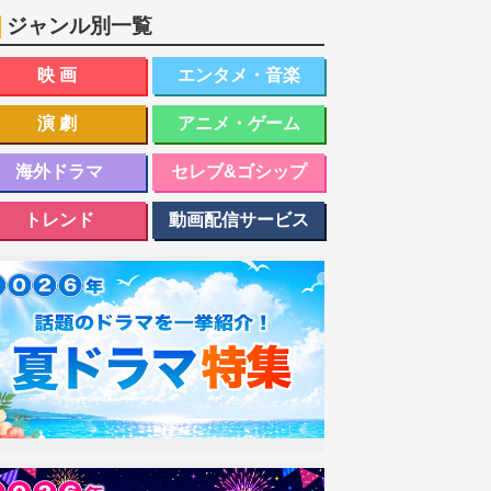
ジャンル別一覧
映画
エンタメ・音楽
演劇
アニメ・ゲーム
海外ドラマ
セレブ&ゴシップ
トレンド
動画配信サービス