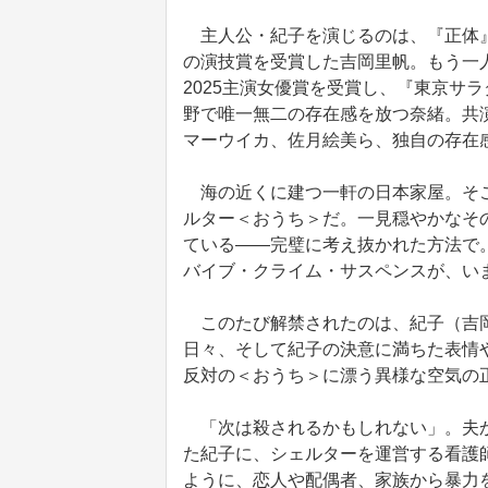
主人公・紀子を演じるのは、『正体』
の演技賞を受賞した吉岡里帆。もう一
2025主演女優賞を受賞し、『東京サ
野で唯一無二の存在感を放つ奈緒。共
マーウイカ、佐月絵美ら、独自の存在
海の近くに建つ一軒の日本家屋。そこ
ルター＜おうち＞だ。一見穏やかなその
ている――完璧に考え抜かれた方法で
バイブ・クライム・サスペンスが、い
このたび解禁されたのは、紀子（吉岡
日々、そして紀子の決意に満ちた表情
反対の＜おうち＞に漂う異様な空気の
「次は殺されるかもしれない」。夫か
た紀子に、シェルターを運営する看護
ように、恋人や配偶者、家族から暴力