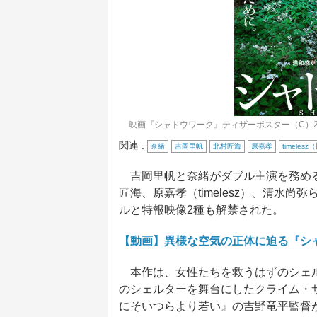
映画『シャドウワーク』ティザーポスター（C）2
関連 :
奈緒
吉岡里帆
北村匠海
原嘉孝
timelesz
吉岡里帆と奈緒がダブル主演を務める
匠海、原嘉孝（timelesz）、清水
ルと特報映像2種も解禁された。
【動画】異様な空気の正体に迫る『シ
本作は、女性たちを救うはずのシェル
のシェルターを舞台にしたクライム・
にそいつらより若い』の吉野竜平監督