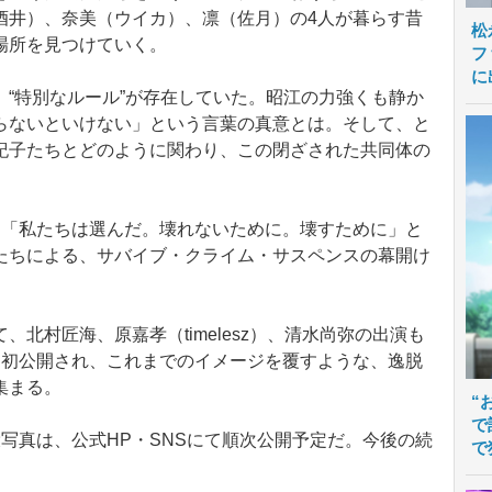
酒井）、奈美（ウイカ）、凛（佐月）の4人が暮らす昔
松
場所を見つけていく。
フ
に
“特別なルール”が存在していた。昭江の力強くも静か
らないといけない」という言葉の真意とは。そして、と
紀子たちとどのように関わり、この閉ざされた共同体の
「私たちは選んだ。壊れないために。壊すために」と
たちによる、サバイブ・クライム・サスペンスの幕開け
北村匠海、原嘉孝（timelesz）、清水尚弥の出演も
も初公開され、これまでのイメージを覆すような、逸脱
集まる。
“
で
写真は、公式HP・SNSにて順次公開予定だ。今後の続
で