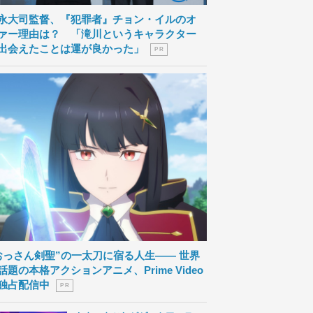
永大司監督、『犯罪者』チョン・イルのオ
ァー理由は？ 「滝川というキャラクター
出会えたことは運が良かった」
P R
おっさん剣聖”の一太刀に宿る人生―― 世界
話題の本格アクションアニメ、Prime Video
独占配信中
P R