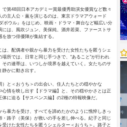
で第48回日本アカデミー賞最優秀助演女優賞など数々
人の主人公・薫を演じるのは、東京ドラマアウォード
ラダボウル』をはじめ、映画・ドラマ・舞台など幅広い分
演には、風吹ジュン、美保純、酒井若菜、ファーストサ
感を放つ俳優陣が集結する。
は、配偶者や親から暴力を受けた女性たちを匿うシェ
場所では、日常と同じ手つきで、“あること”が行われ
。その連帯は、いつしか境界を越えていく。女たちのサ
ま静かに動き出す。
）と＜おうち＞の出会い、住人たちとの穏やかな
や心情を映し出す【ドラマ編】と、その穏やかさとは正
正体に迫る【サスペンス編】の2種の特報映像だ。
ら暴力を受け、すべてを諦めたかのように憔悴しきっ
師・路子（美保）が救いの手を差し伸べる。紀子と同じ
を受けた女性たちを匿うシェルター＜おうち＞。路子と