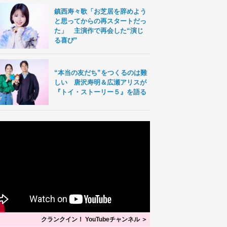
鎮西寿々歌「お芝居を辞めよう
と思ってからの再スタートだっ
た」 主演作で再会した“演じ
る喜び”
“本当の友だち”をつくるのは難
しい 唐沢寿明＆広瀬アリスが
『トイ・ストーリー５』を語る
クランクイン！ YouTubeチャンネル ＞