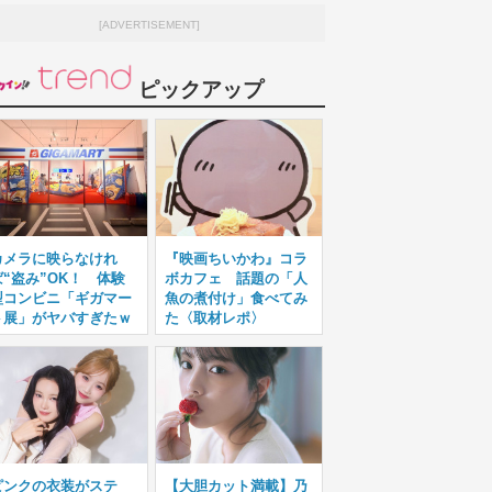
[ADVERTISEMENT]
ピックアップ
カメラに映らなけれ
『映画ちいかわ』コラ
ば“盗み”OK！ 体験
ボカフェ 話題の「人
型コンビニ「ギガマー
魚の煮付け」食べてみ
ト展」がヤバすぎたｗ
た〈取材レポ〉
ピンクの衣装がステ
【大胆カット満載】乃