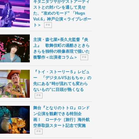
キタニタツヤがゲストアーティ
ストとの対バンを通して見せ
た、“攻めのモード” 「Hugs
Vol.6」神戸公演＜ライブレポー
ト＞
P R
主演・森七菜×長久允監督『炎
上』 歌舞伎町の過酷さときら
きらを独特の映像表現で描いた
衝撃作＜出演者コラム＞
P R
『トイ・ストーリー５』レビュ
ー 「デジタルVSおもちゃ」の
先にある“時が流れても変わら
ないもの”に目頭が熱くなる
P R
舞台『となりのトトロ』ロンド
ン公演を観劇できる特別企
画！ ローチケ［旅行］海外航
空券取扱スタート記念で実施
P R