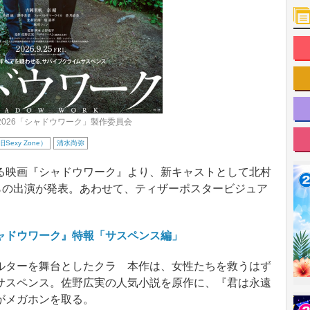
026「シャドウワーク」製作委員会
（旧Sexy Zone）
清水尚弥
映画『シャドウワーク』より、新キャストとして北村
尚弥らの出演が発表。あわせて、ティザーポスタービジュア
ャドウワーク』特報「サスペンス編」
ターを舞台としたクラ 本作は、女性たちを救うはず
サスペンス。佐野広実の人気小説を原作に、『君は永遠
がメガホンを取る。