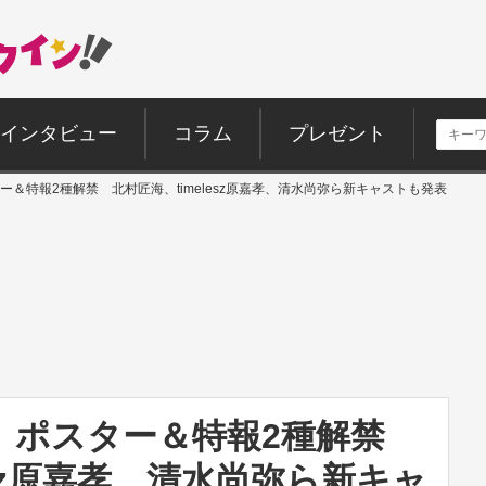
インタビュー
コラム
プレゼント
＆特報2種解禁 北村匠海、timelesz原嘉孝、清水尚弥ら新キャストも発表
』ポスター＆特報2種解禁
esz原嘉孝、清水尚弥ら新キャ