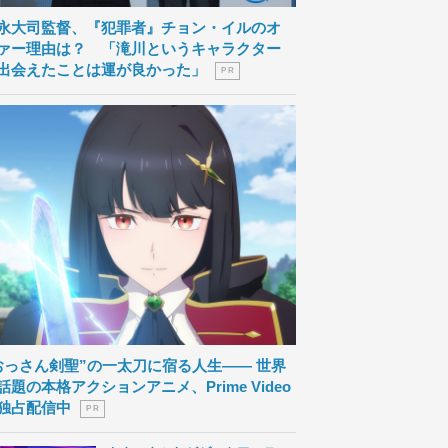
永大司監督、『犯罪者』チョン・イルのオ
ァー理由は？ 「滝川というキャラクター
出会えたことは運が良かった」
P R
おっさん剣聖”の一太刀に宿る人生―― 世界
話題の本格アクションアニメ、Prime Video
独占配信中
P R