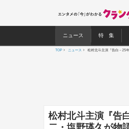
ニュース
特 集
TOP
ニュース
松村北斗主演『告白－25
松村北斗主演『告白
二・塩野瑛久が物