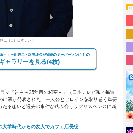
山鉄二（C）日本テレビ
秘密－』玉山鉄二・塩野瑛久が物語のキーパーソンに！ の
ギャラリーを見る(4枚)
ラマ『告白－25年目の秘密－』（日本テレビ系／毎週
久の出演が発表された。主人公とヒロインを取り巻く重要
わたる想いと過去の事件が絡み合うラブサスペンスに新
の大学時代からの友人でカフェ店長役