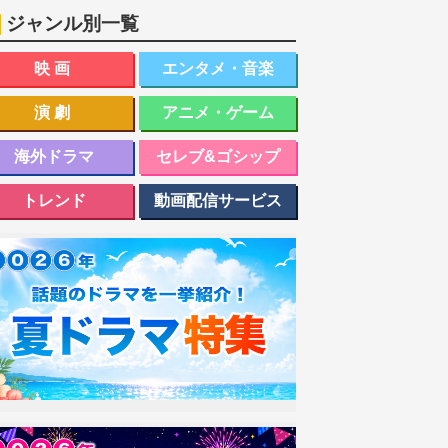
ジャンル別一覧
映画
エンタメ・音楽
演劇
アニメ・ゲーム
海外ドラマ
セレブ&ゴシップ
トレンド
動画配信サービス