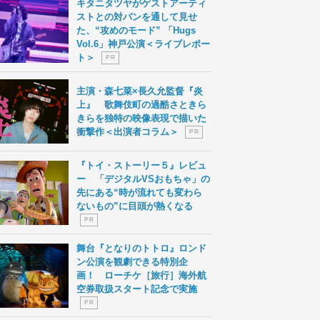
キタニタツヤがゲストアーティ
ストとの対バンを通して見せ
た、“攻めのモード” 「Hugs
Vol.6」神戸公演＜ライブレポー
ト＞
P R
主演・森七菜×長久允監督『炎
上』 歌舞伎町の過酷さときら
きらを独特の映像表現で描いた
衝撃作＜出演者コラム＞
P R
『トイ・ストーリー５』レビュ
ー 「デジタルVSおもちゃ」の
先にある“時が流れても変わら
ないもの”に目頭が熱くなる
P R
舞台『となりのトトロ』ロンド
ン公演を観劇できる特別企
画！ ローチケ［旅行］海外航
空券取扱スタート記念で実施
P R