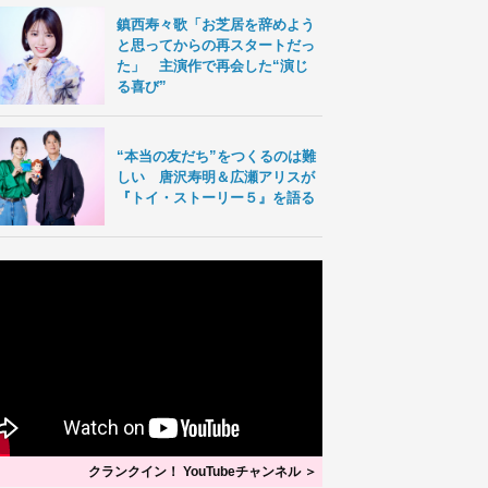
鎮西寿々歌「お芝居を辞めよう
と思ってからの再スタートだっ
た」 主演作で再会した“演じ
る喜び”
“本当の友だち”をつくるのは難
しい 唐沢寿明＆広瀬アリスが
『トイ・ストーリー５』を語る
クランクイン！ YouTubeチャンネル ＞