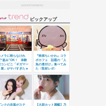
[ADVERTISEMENT]
ピックアップ
カメラに映らなけれ
『映画ちいかわ』コラ
ば“盗み”OK！ 体験
ボカフェ 話題の「人
型コンビニ「ギガマー
魚の煮付け」食べてみ
ト展」がヤバすぎたｗ
た〈取材レポ〉
ピンクの衣装がステ
【大胆カット満載】乃