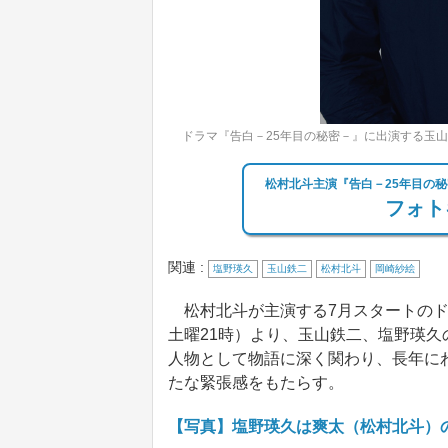
ドラマ『告白－25年目の秘密－』に出演する玉
松村北斗主演『告白－25年目の
フォト
関連 :
塩野瑛久
玉山鉄二
松村北斗
岡崎紗絵
松村北斗が主演する7月スタートのド
土曜21時）より、玉山鉄二、塩野瑛
人物として物語に深く関わり、長年に
たな緊張感をもたらす。
【写真】塩野瑛久は爽太（松村北斗）