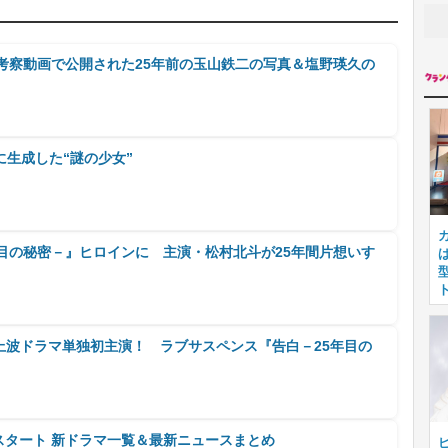
ト考察動画で公開された25年前の玉山鉄二の写真＆塩野瑛久の
生成した“謎の少女”
目の秘密－』ヒロインに 主演・松村北斗が25年間片想いす
、地上波ドラマ単独初主演！ ラブサスペンス『告白－25年目の
月スタート 新ドラマ一覧＆最新ニュースまとめ