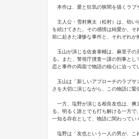
本作は、愛と狂気の狭間を描くラブ
主人公・雪村爽太（松村）は、幼い頃
を続けてきた。その感情は純愛か、そ
前に起きた凄惨な事件と、それぞれが
玉山が演じる佐倉泰輔は、麻里子の見
る。また、警視庁捜査一課の刑事とし
恋と事件の両面で物語の核心に迫って
玉山は「新しいアプローチのラブサス
さを大切に演じながら、この物語に緊
一方、塩野が演じる相良友也は、爽太
る。明るく誰とでも打ち解ける一方で
一知る存在として、物語に関わってい
塩野は「友也という一人の男が、これ