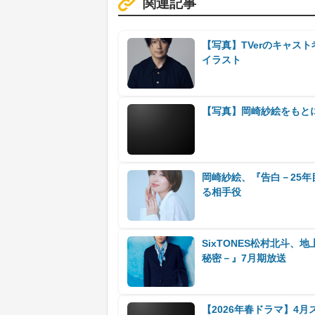
関連記事
【写真】TVerのキャス
イラスト
【写真】岡崎紗絵をもとに
岡崎紗絵、『告白－25年
る相手役
SixTONES松村北斗
秘密－』7月期放送
【2026年春ドラマ】4