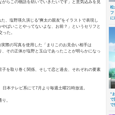
ながらこの物語を紡いでいきたいです」と意気込みを見
松
フ
に
れた、塩野瑛久演じる“爽太の親友”をイラストで表現し
かやばいことやってないよな、お前？」というセリフと
交った。
の実際の写真を使用した「まりこのお見合い相手は
り、その正体が塩野と玉山であったことが明らかになっ
子を取り巻く関係、そして恋と過去、それぞれの要素
日本テレビ系にて7月より毎週土曜21時放送。
“
で
通り。
で