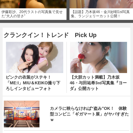
伊藤彩沙、20代ラストの写真集で見せ
【話題】乃木坂46・金川紗耶1st写真
た“大人の甘さ”
集、ランジェリーカット公開！
クランクイン！トレンド Pick Up
ピンクの衣装がステキ！
【大胆カット満載】乃木坂
「ME:I」MIU＆KEIKO撮り下
46・与田祐希3rd写真集『ヨー
ろしインタビューフォト
ダ』公開カット
カメラに映らなければ“盗み”OK！ 体験
型コンビニ「ギガマート展」がヤバすぎた
ｗ