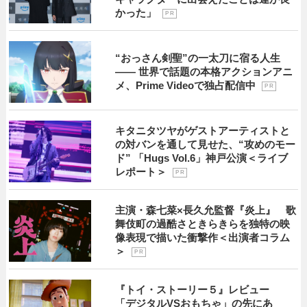
かった」
P R
“おっさん剣聖”の一太刀に宿る人生
―― 世界で話題の本格アクションアニ
メ、Prime Videoで独占配信中
P R
キタニタツヤがゲストアーティストと
の対バンを通して見せた、“攻めのモー
ド” 「Hugs Vol.6」神戸公演＜ライブ
レポート＞
P R
主演・森七菜×長久允監督『炎上』 歌
舞伎町の過酷さときらきらを独特の映
像表現で描いた衝撃作＜出演者コラム
＞
P R
『トイ・ストーリー５』レビュー
「デジタルVSおもちゃ」の先にあ