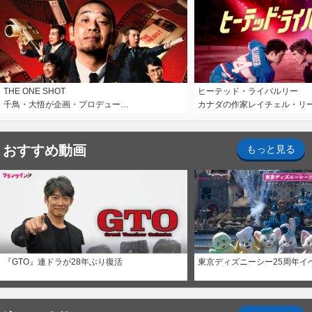
THE ONE SHOT
ヒーテッド・ライバルリー
千鳥・大悟が企画・プロデュー…
カナダの作家レイチェル・リ
おすすめ動画
もっと見る
『GTO』連ドラが28年ぶり復活
東京ディズニーシー25周年イ