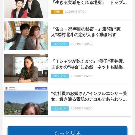
「生きる実感をくれる場所」 トップを
走り続ける原動力を語る
演劇
2026/8/8 07:00
『告白－25年目の秘密－』第5話 “爽
太”松村北斗の恋が大きく動き出す
エンタメ
2026/8/8 06:30
『Ｔシャツが乾くまで』“咲子”蒼井優、
まさかの“再会”にあ然 ネットも動揺
「びっくりした!!」「今さら?!」（ネタバ
エンタメ
2026/8/8 06:00
レあり）
“会社員のお姉さん”インフルエンサー美
女、透き通る素肌のデコルテあらわワン
ピ姿に反響
エンタメ
2026/8/8 06:00
もっと見る