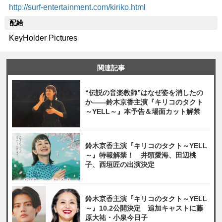
http://surf-entertainment.com/kiriko.html
配給
KeyHolder Pictures
関連記事
“伝説の音楽教師”はなぜ姿を消したの
か——鈴木京香主演『キリコのタクト
～YELL～』本予告＆場面カット解禁
鈴木京香主演『キリコのタクト～YELL
～』特報解禁！ 井頭愛海、田辺桃
子、西垣匠の出演決定
鈴木京香主演『キリコのタクト～YELL
～』10.2公開決定 追加キャストに藤
原大祐・小泉今日子