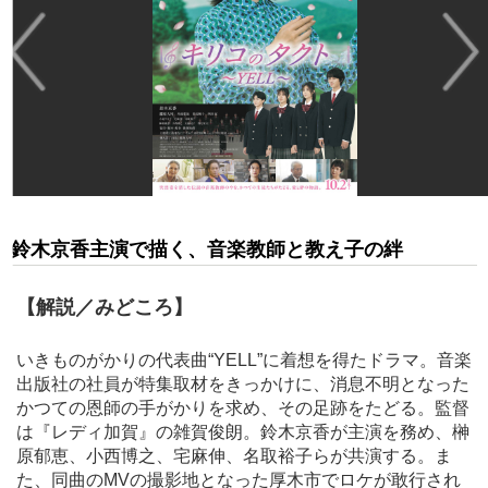
鈴木京香主演で描く、音楽教師と教え子の絆
【解説／みどころ】
いきものがかりの代表曲“YELL”に着想を得たドラマ。音楽
出版社の社員が特集取材をきっかけに、消息不明となった
かつての恩師の手がかりを求め、その足跡をたどる。監督
は『レディ加賀』の雑賀俊朗。鈴木京香が主演を務め、榊
原郁恵、小西博之、宅麻伸、名取裕子らが共演する。ま
た、同曲のMVの撮影地となった厚木市でロケが敢行され