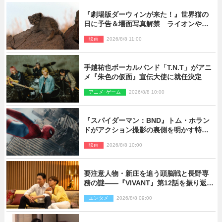
『劇場版ダーウィンが来た！』世界猫の
日に予告＆場面写真解禁 ライオンやマ
ヌルネコの赤ちゃんが大集合
映画
2026/8/8 11:00
手越祐也ボーカルバンド「T.N.T」がアニ
メ『朱色の仮面』宣伝大使に就任決定
アニメ･ゲーム
2026/8/8 10:00
『スパイダーマン：BND』トム・ホラン
ドがアクション撮影の裏側を明かす特別
映像解禁
映画
2026/8/8 10:00
要注意人物・新庄を追う頭脳戦と長野専
務の謎――『VIVANT』第12話を振り返
る！
エンタメ
2026/8/8 09:00