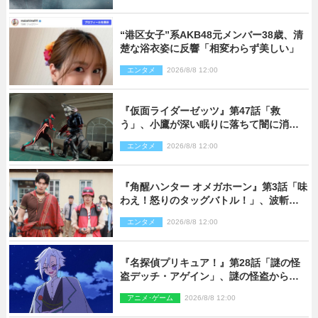
“港区女子”系AKB48元メンバー38歳、清
楚な浴衣姿に反響「相変わらず美しい」
エンタメ
2026/8/8 12:00
『仮面ライダーゼッツ』第47話「救
う」、小鷹が深い眠りに落ちて闇に消え
る…？
エンタメ
2026/8/8 12:00
『角醒ハンター オメガホーン』第3話「味
わえ！怒りのタッグバトル！」、波斬の
ギリコがハンターバトルを挑んできた！
エンタメ
2026/8/8 12:00
『名探偵プリキュア！』第28話「謎の怪
盗デッチ・アゲイン」、謎の怪盗から不
思議な予告状が届く
アニメ･ゲーム
2026/8/8 12:00