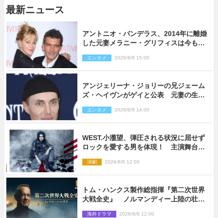
最新ニュース
アントニオ・バンデラス、2014年に離婚
した元妻メラニー・グリフィスは今も
「親友の一人」
エンタメ
2026/8/8 15:00
アンジェリーナ・ジョリーの兄ジェーム
ズ・ヘイヴンがゲイと公表 元妻の生配
信で明らかに
エンタメ
2026/8/8 14:00
WEST.小瀧望、弾圧される状況に屈せず
ロックを愛する男を体現！ 主演舞台
『ロックンロール』ビジュアル解禁
演劇
2026/8/8 12:00
トム・ハンクス製作総指揮『第二次世界
大戦全史』 ノルマンディー上陸の壮絶
な戦場を収めた特別映像解禁
海外ドラマ
2026/8/8 12:00