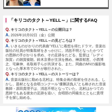
「キリコのタクト～YELL～」に関するFAQ
Q.
キリコのタクト～YELL～の公開日は？
A.
2026年10月02日（金）公開
Q.
キリコのタクト～YELL～の見どころは？
A.
いきものがかりの代表曲“YELL”に着想を得たドラマ。音楽出
版社の社員が特集取材をきっかけに、消息不明となったかつて
の恩師の手がかりを求め、その足跡をたどる。監督は『レディ
加賀』の雑賀俊朗。鈴木京香が主演を務め、榊原郁恵、小西博
之、宅麻伸、名取裕子らが共演する。また、同曲のMVの撮影地
となった厚木市でロケが敢行された。
Q.
キリコのタクト～YELL～のストーリーは？
A.
音楽出版社に勤める北村は、特集企画の取材を任される。し
かし、題材となる合唱コンクール“優勝請負人”とも称された音楽
教師・原田貴理子は、消息不明となっていた。北村はかつての
恩師でもある彼女の足跡を追い、合唱部の同級生とともに貴理
子を探し始める。