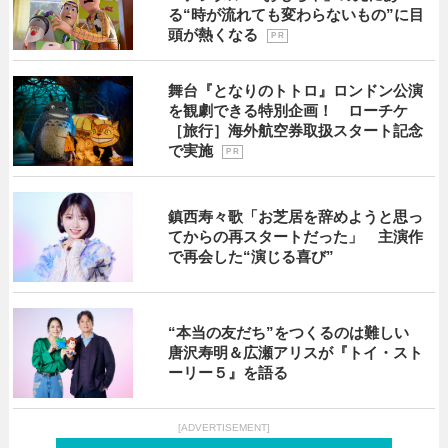
る“時が流れても変わらないもの”に目
頭が熱くなる
P R
舞台『となりのトトロ』ロンドン公演
を観劇できる特別企画！ ローチケ
［旅行］海外航空券取扱スタート記念
で実施
P R
鎮西寿々歌「お芝居を辞めようと思っ
てからの再スタートだった」 主演作
で再会した“演じる喜び”
“本当の友だち”をつくるのは難しい
唐沢寿明＆広瀬アリスが『トイ・スト
ーリー５』を語る
[ADVERTISEMENT]