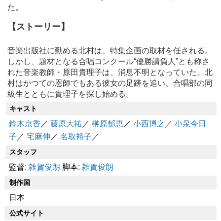
た。
【ストーリー】
音楽出版社に勤める北村は、特集企画の取材を任される。
しかし、題材となる合唱コンクール“優勝請負人”とも称さ
れた音楽教師・原田貴理子は、消息不明となっていた。北
村はかつての恩師でもある彼女の足跡を追い、合唱部の同
級生とともに貴理子を探し始める。
キャスト
鈴木京香
／
藤原大祐
／
榊原郁恵
／
小西博之
／
小泉今日
子
／
宅麻伸
／
名取裕子
／
スタッフ
監督:
雑賀俊朗
脚本:
雑賀俊朗
制作国
日本
公式サイト