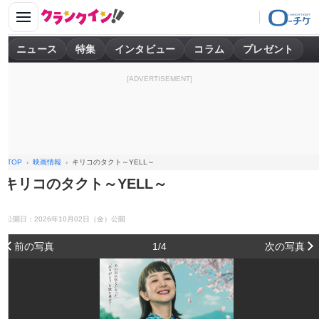
ニュース
特集
インタビュー
コラム
プレゼント
[ADVERTISEMENT]
TOP
映画情報
キリコのタクト～YELL～
キリコのタクト～YELL～
公開日：2026年10月02日（金）公開
前の写真
1/4
次の写真