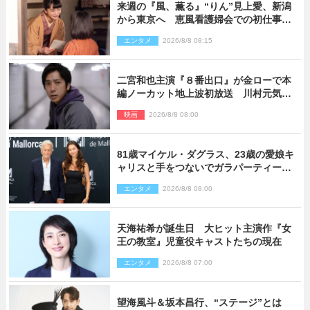
来週の『風、薫る』“りん”見上愛、新潟
から東京へ 恵風看護婦会での初仕事に
向かう
エンタメ
2026/8/8 08:15
二宮和也主演『８番出口』が金ローで本
編ノーカット地上波初放送 川村元気監
督＆二宮コメント到着
映画
2026/8/8 08:00
81歳マイケル・ダグラス、23歳の愛娘キ
ャリスと手をつないでガラパーティーに
来場
エンタメ
2026/8/8 08:00
天海祐希が誕生日 大ヒット主演作『女
王の教室』児童役キャストたちの現在
エンタメ
2026/8/8 07:00
望海風斗＆坂本昌行、“ステージ”とは