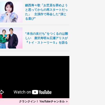
鎮西寿々歌「お芝居を辞めよう
と思ってからの再スタートだっ
た」 主演作で再会した“演じ
る喜び”
“本当の友だち”をつくるのは難
しい 唐沢寿明＆広瀬アリスが
『トイ・ストーリー５』を語る
クランクイン！ YouTubeチャンネル ＞