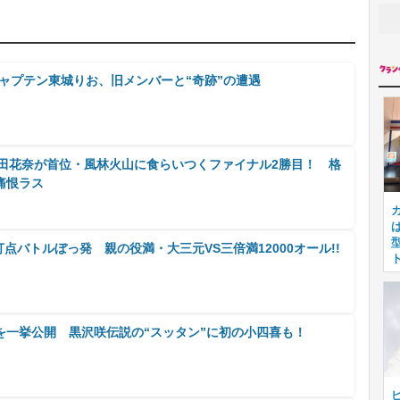
キャプテン東城りお、旧メンバーと“奇跡”の遭遇
中田花奈が首位・風林火山に食らいつくファイナル2勝目！ 格
痛恨ラス
点バトルぼっ発 親の役満・大三元VS三倍満12000オール!!
を一挙公開 黒沢咲伝説の“スッタン”に初の小四喜も！