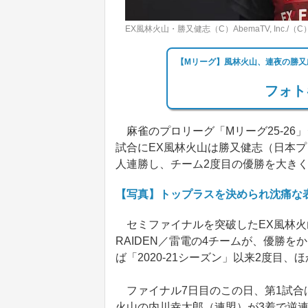
EX風林火山・勝又健志（C）AbemaTV, Inc./（
【Mリーグ】風林火山、連夜の勝又
フォト
麻雀のプロリーグ「Mリーグ25‐26
試合にEX風林火山は勝又健志（日本プ
人連勝し、チーム2度目の優勝を大き
【写真】トップラスを決められ沈痛な
セミファイナルを突破したEX風林火山、
RAIDEN／雷電の4チームが、優勝
ば「2020-21シーズン」以来2度目
ファイナル7日目のこの日、第1試合は
火山の内川幸太郎（連盟）が3着で逆連