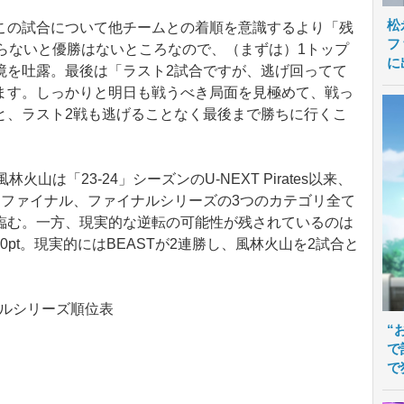
松
の試合について他チームとの着順を意識するより「残
フ
らないと優勝はないところなので、（まずは）1トップ
に
境を吐露。最後は「ラスト2試合ですが、逃げ回ってて
ます。しっかりと明日も戦うべき局面を見極めて、戦っ
と、ラスト2戦も逃げることなく最後まで勝ちに行くこ
は「23‐24」シーズンのU-NEXT Pirates以来、
ミファイナル、ファイナルシリーズの3つのカテゴリ全て
臨む。一方、現実的な逆転の可能性が残されているのは
0pt。現実的にはBEASTが2連勝し、風林火山を2試合と
イナルシリーズ順位表
“
で
で