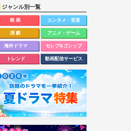
ジャンル別一覧
映画
エンタメ・音楽
演劇
アニメ・ゲーム
海外ドラマ
セレブ&ゴシップ
トレンド
動画配信サービス