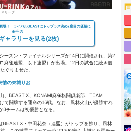
C）Mリーグ
劇場！ ライバルBEASTにトップラス決め2度目の優勝に
王手 の
ギャラリーを見る(2枚)
」シーズン・ファイナルシリーズが14日に開催され、第2
ロ麻雀連盟、以下連盟）が出場。12日の試合に続き個
くたぐりよせた。
表情の東城りお
BEAST X、KONAMI麻雀格闘倶楽部、TEAM
をかけて闘牌する運命の16戦。なお、風林火山が優勝すれ
、ほか3チームは初優勝となる。
BEAST X・中田花奈（連盟）がトップを飾り、風林
対。この結果によって一時は130pt差以上離れた両チー