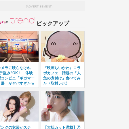
[ADVERTISEMENT]
ピックアップ
カメラに映らなけれ
『映画ちいかわ』コラ
ば“盗み”OK！ 体験
ボカフェ 話題の「人
型コンビニ「ギガマー
魚の煮付け」食べてみ
ト展」がヤバすぎたｗ
た〈取材レポ〉
ピンクの衣装がステ
【大胆カット満載】乃