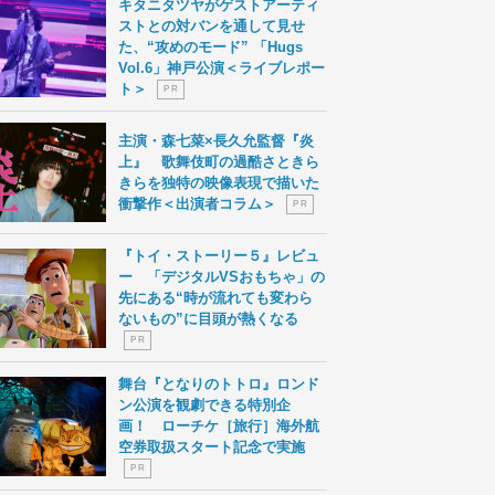
キタニタツヤがゲストアーティ
ストとの対バンを通して見せ
た、“攻めのモード” 「Hugs
Vol.6」神戸公演＜ライブレポー
ト＞
P R
主演・森七菜×長久允監督『炎
上』 歌舞伎町の過酷さときら
きらを独特の映像表現で描いた
衝撃作＜出演者コラム＞
P R
『トイ・ストーリー５』レビュ
ー 「デジタルVSおもちゃ」の
先にある“時が流れても変わら
ないもの”に目頭が熱くなる
P R
舞台『となりのトトロ』ロンド
ン公演を観劇できる特別企
画！ ローチケ［旅行］海外航
空券取扱スタート記念で実施
P R