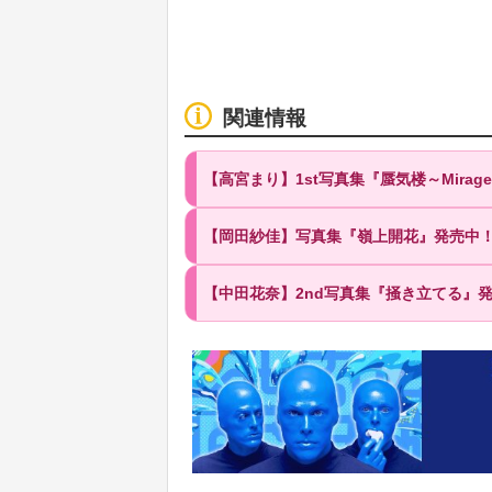
関連情報
【高宮まり】1st写真集『蜃気楼～Mirag
【岡田紗佳】写真集『嶺上開花』発売中
【中田花奈】2nd写真集『掻き立てる』