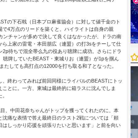
ASTの下石戟（日本プロ麻雀協会）に対して値千金のト
場で4万点のリードを築くと、ハイライトは自身の親
、カンチャンが多めで決して良くはなかったが、ドラの南
から上家の雷電・本田朋広（連盟）の打3sをチーして仕
ン2p待ちで混全帯么九の役あり聴牌に成功。さらにドラ
、聴牌していたBEAST・東城りお（連盟）が1pを掴ん
またしても高打点の12000を打ち取る和了となった。
、終わってみれば前回同様にライバルのBEASTにトッ
えことに。一方、東城は最終的に箱ラスに沈んでしま
た。
目、中田花奈ちゃんがトップを獲ってくれたのに、本
と沈痛な表情で答え最終日のラスト2戦については「頼
日はしっかり応援を頑張りたいと思います」と前を向い