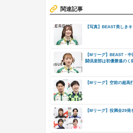
関連記事
【写真】BEAST美しき
【Mリーグ】BEAST・
闘倶楽部は初優勝遠のく
【Mリーグ】空前の超高打
【Mリーグ】役満全29発