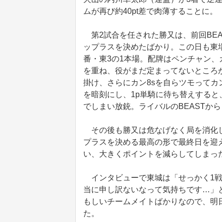
ムが再び約40pt差で肉薄することに。
第2試合を任された勝又は、前回BE
ップラスを決めたばかり。この日も東
番・東3の1本場。配牌はペンチャン
を重ね、役がまだ定まってないところ
掛け、さらにカン8sを自らツモってカ
を暗刻にし、1p単騎に待ち替えすると
でしまい放銃。ライバルのBEASTから
その後も勝又は危なげなく局を消化し
プラスを決める最高の形で最終日を迎
い、大きくポイントを減らしてしまっ
インタビューで東城は「せっかく1戦
当に申し訳ないなって気持ちです…」
もしいチームメイトばかりなので、明
た。