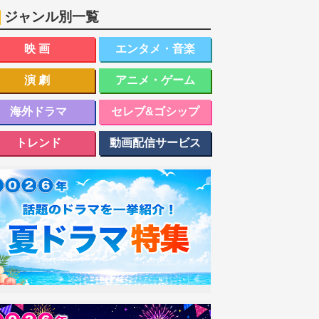
ジャンル別一覧
映画
エンタメ・音楽
演劇
アニメ・ゲーム
海外ドラマ
セレブ&ゴシップ
トレンド
動画配信サービス