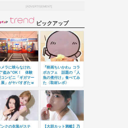
[ADVERTISEMENT]
ピックアップ
カメラに映らなけれ
『映画ちいかわ』コラ
ば“盗み”OK！ 体験
ボカフェ 話題の「人
型コンビニ「ギガマー
魚の煮付け」食べてみ
ト展」がヤバすぎたｗ
た〈取材レポ〉
ピンクの衣装がステ
【大胆カット満載】乃