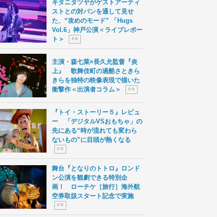
キタニタツヤがゲストアーティ
ストとの対バンを通して見せ
た、“攻めのモード” 「Hugs
Vol.6」神戸公演＜ライブレポー
ト＞
P R
主演・森七菜×長久允監督『炎
上』 歌舞伎町の過酷さときら
きらを独特の映像表現で描いた
衝撃作＜出演者コラム＞
P R
『トイ・ストーリー５』レビュ
ー 「デジタルVSおもちゃ」の
先にある“時が流れても変わら
ないもの”に目頭が熱くなる
P R
舞台『となりのトトロ』ロンド
ン公演を観劇できる特別企
画！ ローチケ［旅行］海外航
空券取扱スタート記念で実施
P R