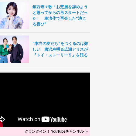
鎮西寿々歌「お芝居を辞めよう
と思ってからの再スタートだっ
た」 主演作で再会した“演じ
る喜び”
“本当の友だち”をつくるのは難
しい 唐沢寿明＆広瀬アリスが
『トイ・ストーリー５』を語る
クランクイン！ YouTubeチャンネル ＞