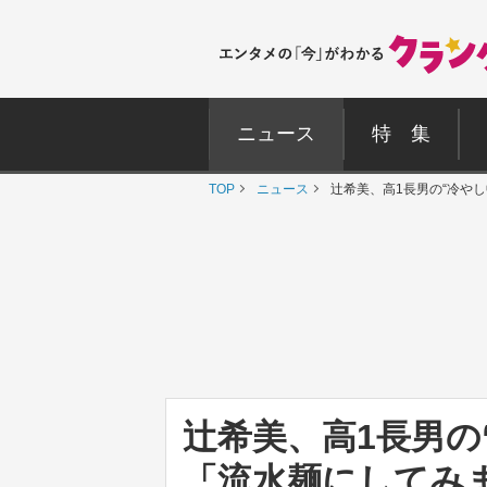
ニュース
特 集
TOP
ニュース
辻希美、高1長男の“冷や
辻希美、高1長男
「流水麺にしてみ