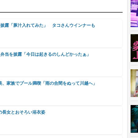
を披露「豚汁入れてみた」 タコさんウインナーも
り弁当を披露「今日は起きるのしんどかったぁ」
美、家族でプール満喫「雨の合間をぬって川越へ」
の長女とおそろい浴衣姿