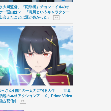
永大司監督、『犯罪者』チョン・イルのオ
ァー理由は？ 「滝川というキャラクター
出会えたことは運が良かった」
P R
おっさん剣聖”の一太刀に宿る人生―― 世界
話題の本格アクションアニメ、Prime Video
独占配信中
P R