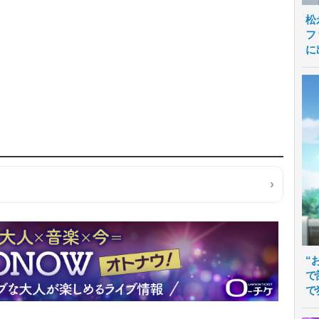
松
フ
に
“
で
で