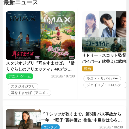
最新ニュース
リドリー・スコット監督
バイバー』吹替えに武内
スタジオジブリ『耳をすませば』『借
哉・種崎敦美・井上和彦
映画
2
りぐらしのアリエッティ』4Kデジタ
が集結！
ルリマスターでIMAX上映決定！
アニメ･ゲーム
2026/8/7 07:00
ラスト・サバイバー
ジェイコブ・エロルデ...
スタジオジブリ
耳をすませば（アニメ...
『Ｔシャツが乾くまで』第5話 バス事故から
一年 “咲子”蒼井優と“樹生”中島歩は心を許
しあえる関係に
エンタメ
2026/8/7 06:30