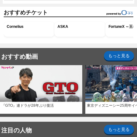
おすすめチケット
Cornelius
ASKA
FortuneX ～
おすすめ動画
もっと見る
『GTO』連ドラが28年ぶり復活
東京ディズニーシー25周年イ
注目の人物
もっと見る