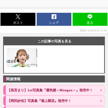
ポスト
シェア
送る
更新日 2026/5/14 21:09
この記事の写真を見る
関連情報
【高宮まり】1st写真集『蜃気楼～Mirages～』発売中！
【岡田紗佳】写真集『嶺上開花』発売中！