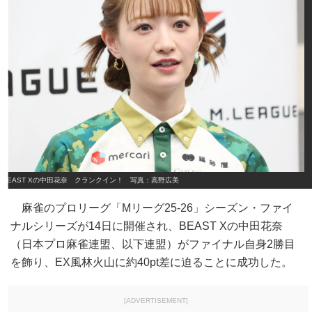
BEAST Xの中田花奈 クランクイン！ 写真：高野広美
麻雀のプロリーグ「Mリーグ25‐26」シーズン・ファイ
ナルシリーズが14日に開催され、BEAST Xの中田花奈
（日本プロ麻雀連盟、以下連盟）がファイナル自身2勝目
を飾り、EX風林火山に約40pt差に迫ることに成功した。
[ADVERTISEMENT]