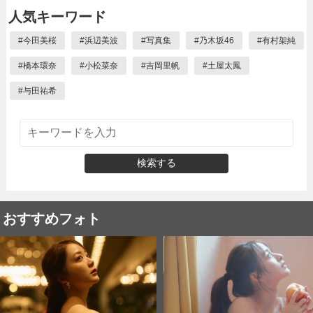
人気キーワード
#
今田美桜
#
浜辺美波
#
写真集
#
乃木坂46
#
有村架純
#
橋本環奈
#
小松菜奈
#
吉岡里帆
#
土屋太鳳
#
与田祐希
検索する
おすすめフォト