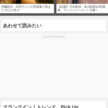
伊藤彩沙、20代ラストの写真集で見せ
【話題】乃木坂46・金川紗耶1st写真
た“大人の甘さ”
集、ランジェリーカット公開！
あわせて読みたい
[ADVERTISEMENT]
クランクイン！トレンド Pick Up