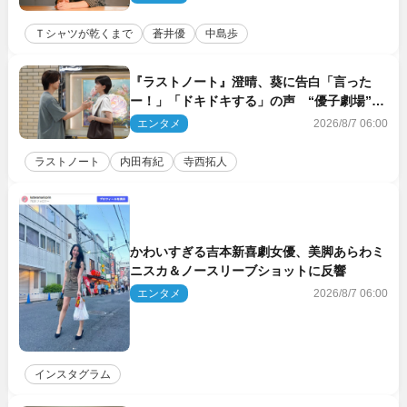
Ｔシャツが乾くまで
蒼井優
中島歩
『ラストノート』澄晴、葵に告白「言った
ー！」「ドキドキする」の声 “優子劇場”も
話題
エンタメ
2026/8/7 06:00
ラストノート
内田有紀
寺西拓人
かわいすぎる吉本新喜劇女優、美脚あらわミ
ニスカ＆ノースリーブショットに反響
エンタメ
2026/8/7 06:00
インスタグラム