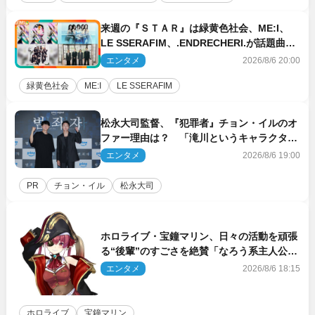
来週の『ＳＴＡＲ』は緑黄色社会、ME:I、
LE SSERAFIM、.ENDRECHERI.が話題曲を
パフォーマンス！
エンタメ
2026/8/6 20:00
緑黄色社会
ME:I
LE SSERAFIM
松永大司監督、『犯罪者』チョン・イルのオ
ファー理由は？ 「滝川というキャラクター
に出会えたことは本当に運が良かった」
エンタメ
2026/8/6 19:00
PR
チョン・イル
松永大司
ホロライブ・宝鐘マリン、日々の活動を頑張
る“後輩”のすごさを絶賛「なろう系主人公ま
である」
エンタメ
2026/8/6 18:15
ホロライブ
宝鐘マリン