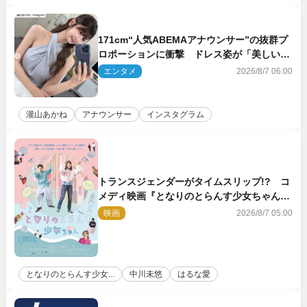
171cm“人気ABEMAアナウンサー”の抜群プ
ロポーションに衝撃 ドレス姿が「美しい」
「品がありすぎる」
エンタメ
2026/8/7 06:00
瀧山あかね
アナウンサー
インスタグラム
トランスジェンダーがタイムスリップ!? コ
メディ映画『となりのとらんす少女ちゃん』
11.7公開決定
映画
2026/8/7 05:00
となりのとらんす少女...
中川未悠
はるな愛