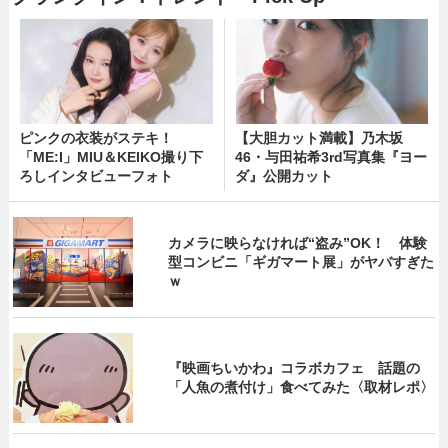
ピンクの衣装がステキ！
【大胆カット満載】乃木坂
「ME:I」MIU＆KEIKO撮り下
46・与田祐希3rd写真集『ヨー
ろしインタビューフォト
ダ』公開カット
カメラに映らなければ“盗み”OK！ 体験
型コンビニ「ギガマート展」がヤバすぎた
ｗ
『映画ちいかわ』コラボカフェ 話題の
「人魚の煮付け」食べてみた〈取材レポ〉