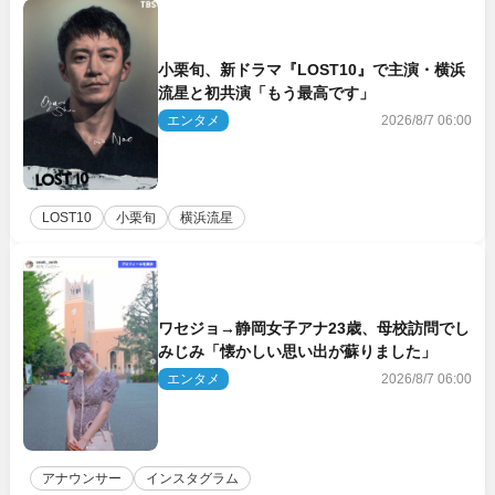
小栗旬、新ドラマ『LOST10』で主演・横浜
流星と初共演「もう最高です」
エンタメ
2026/8/7 06:00
LOST10
小栗旬
横浜流星
ワセジョ→静岡女子アナ23歳、母校訪問でし
みじみ「懐かしい思い出が蘇りました」
エンタメ
2026/8/7 06:00
アナウンサー
インスタグラム