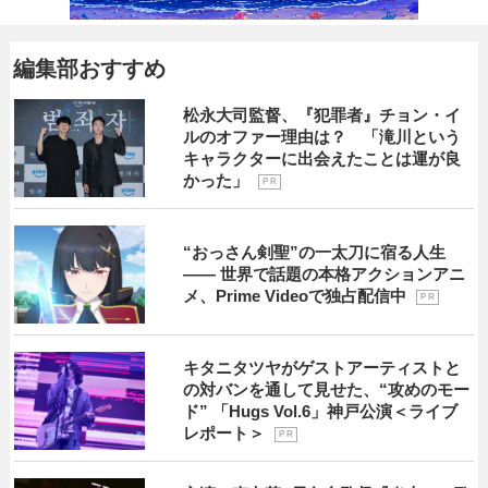
編集部おすすめ
松永大司監督、『犯罪者』チョン・イ
ルのオファー理由は？ 「滝川という
キャラクターに出会えたことは運が良
かった」
P R
“おっさん剣聖”の一太刀に宿る人生
―― 世界で話題の本格アクションアニ
メ、Prime Videoで独占配信中
P R
キタニタツヤがゲストアーティストと
の対バンを通して見せた、“攻めのモー
ド” 「Hugs Vol.6」神戸公演＜ライブ
レポート＞
P R