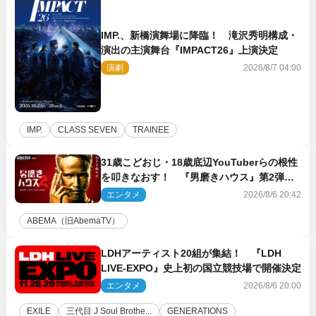
IMP.、新橋演舞場に降臨！ 滝沢秀明構成・
演出の主演舞台『IMPACT26』上演決定
演劇
2026/8/7 04:00
IMP.
CLASS SEVEN
TRAINEE
31歳こどおじ・18歳底辺YouTuberらの根性
を叩きなおす！ 『男磨きハウス』第2弾コ
ーチ陣発表
エンタメ
2026/8/6 20:42
ABEMA（旧AbemaTV）
LDHアーティスト20組が集結！ 『LDH
LIVE‐EXPO』史上初の国立競技場で開催決定
エンタメ
2026/8/6 20:00
EXILE
三代目 J Soul Brothe...
GENERATIONS