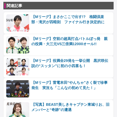
関連記事
【Mリーグ】まさかここで出す!? 格闘倶楽
部・滝沢が四暗刻 ファイナル行き決定的に
【Mリーグ】空前の超高打点バトルぼっ発 親
の役満・大三元VS三倍満12000オール!!
【Mリーグ】役満全29発を一挙公開 黒沢咲伝
説の“スッタン”に初の小四喜も！
【Mリーグ】雷電本田“やんちゃ”さく裂で珍事
発生 実況も「こんなの初めて見た！」
【写真】BEAST美しきキャプテン東城りお、旧
メンバーと“奇跡”の遭遇