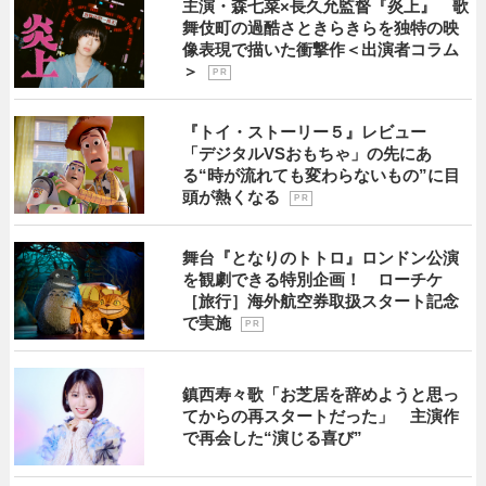
主演・森七菜×長久允監督『炎上』 歌
舞伎町の過酷さときらきらを独特の映
像表現で描いた衝撃作＜出演者コラム
＞
P R
『トイ・ストーリー５』レビュー
「デジタルVSおもちゃ」の先にあ
る“時が流れても変わらないもの”に目
頭が熱くなる
P R
舞台『となりのトトロ』ロンドン公演
を観劇できる特別企画！ ローチケ
［旅行］海外航空券取扱スタート記念
で実施
P R
鎮西寿々歌「お芝居を辞めようと思っ
てからの再スタートだった」 主演作
で再会した“演じる喜び”