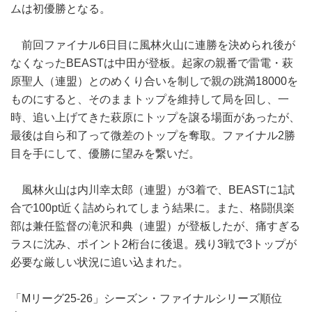
ムは初優勝となる。
前回ファイナル6日目に風林火山に連勝を決められ後が
なくなったBEASTは中田が登板。起家の親番で雷電・萩
原聖人（連盟）とのめくり合いを制しで親の跳満18000を
ものにすると、そのままトップを維持して局を回し、一
時、追い上げてきた萩原にトップを譲る場面があったが、
最後は自ら和了って微差のトップを奪取。ファイナル2勝
目を手にして、優勝に望みを繋いだ。
風林火山は内川幸太郎（連盟）が3着で、BEASTに1試
合で100pt近く詰められてしまう結果に。また、格闘倶楽
部は兼任監督の滝沢和典（連盟）が登板したが、痛すぎる
ラスに沈み、ポイント2桁台に後退。残り3戦で3トップが
必要な厳しい状況に追い込まれた。
「Mリーグ25‐26」シーズン・ファイナルシリーズ順位