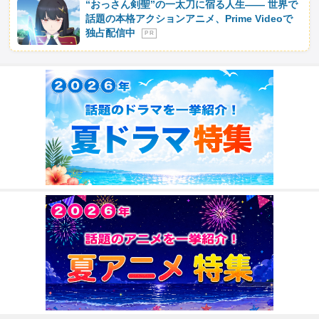
“おっさん剣聖”の一太刀に宿る人生―― 世界で
話題の本格アクションアニメ、Prime Videoで
独占配信中
P R