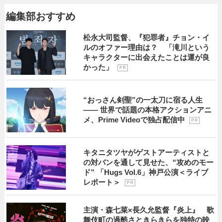
編集部おすすめ
松永大司監督、『犯罪者』チョン・イ
ルのオファー理由は？ 「滝川という
キャラクターに出会えたことは運が良
かった」
P R
“おっさん剣聖”の一太刀に宿る人生
―― 世界で話題の本格アクションアニ
メ、Prime Videoで独占配信中
P R
キタニタツヤがゲストアーティストと
の対バンを通して見せた、“攻めのモー
ド” 「Hugs Vol.6」神戸公演＜ライブ
レポート＞
P R
主演・森七菜×長久允監督『炎上』 歌
舞伎町の過酷さときらきらを独特の映