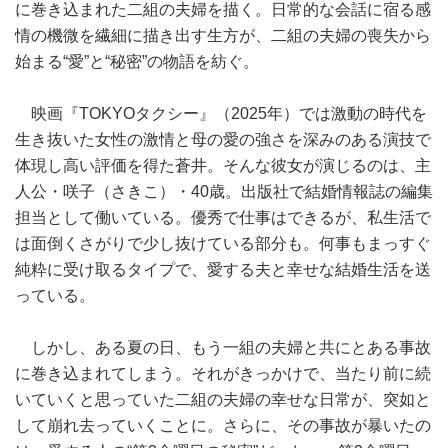
に巻き込まれた二組の夫婦を描く。日常的な会話に宿る感
情の機微を繊細に描き出す生方が、二組の夫婦の喪失から
始まる“愛”と“秘密”の物語を紡ぐ。
映画『TOKYOタクシー』（2025年）では激動の時代を
生き抜いた女性の激情と母の愛の強さを深みのある演技で
体現し高い評価を得た蒼井。そんな彼女が演じるのは、主
人公・咲子（さきこ）・40歳。出版社で結婚情報誌の編集
担当として働いている。優秀で仕事はできるが、私生活で
は面倒くさがりで少し抜けている部分も。何事もまっすぐ
純粋に受け取るタイプで、愛する夫と幸せな結婚生活を送
っている。
しかし、ある夏の日、もう一組の夫婦と共にとある事故
に巻き込まれてしまう。それがきっかけで、当たり前に続
いていくと思っていた二組の夫婦の幸せな日常が、突如と
して崩れ去っていくことに。さらに、その事故が暴いたの