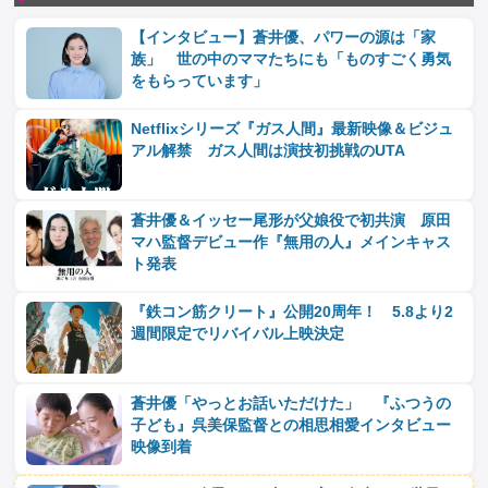
【インタビュー】蒼井優、パワーの源は「家
族」 世の中のママたちにも「ものすごく勇気
をもらっています」
Netflixシリーズ『ガス人間』最新映像＆ビジュ
アル解禁 ガス人間は演技初挑戦のUTA
蒼井優＆イッセー尾形が父娘役で初共演 原田
マハ監督デビュー作『無用の人』メインキャス
ト発表
『鉄コン筋クリート』公開20周年！ 5.8より2
週間限定でリバイバル上映決定
蒼井優「やっとお話いただけた」 『ふつうの
子ども』呉美保監督との相思相愛インタビュー
映像到着