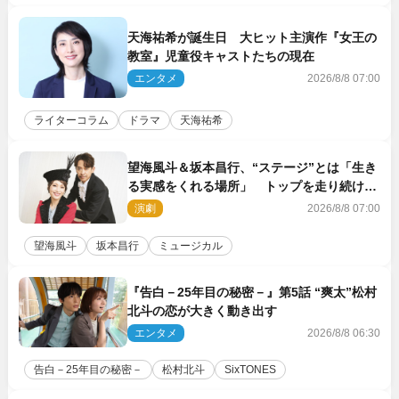
天海祐希が誕生日 大ヒット主演作『女王の
教室』児童役キャストたちの現在
エンタメ
2026/8/8 07:00
ライターコラム
ドラマ
天海祐希
望海風斗＆坂本昌行、“ステージ”とは「生き
る実感をくれる場所」 トップを走り続ける
原動力を語る
演劇
2026/8/8 07:00
望海風斗
坂本昌行
ミュージカル
『告白－25年目の秘密－』第5話 “爽太”松村
北斗の恋が大きく動き出す
エンタメ
2026/8/8 06:30
告白－25年目の秘密－
松村北斗
SixTONES