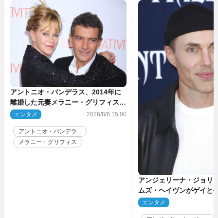
アントニオ・バンデラス、2014年に
離婚した元妻メラニー・グリフィスは
今も「親友の一人」
エンタメ
2026/8/8 15:00
アントニオ・バンデラ...
メラニー・グリフィス
アンジェリーナ・ジョリ
ムズ・ヘイヴンがゲイと
生配信で明らかに
エンタメ
2