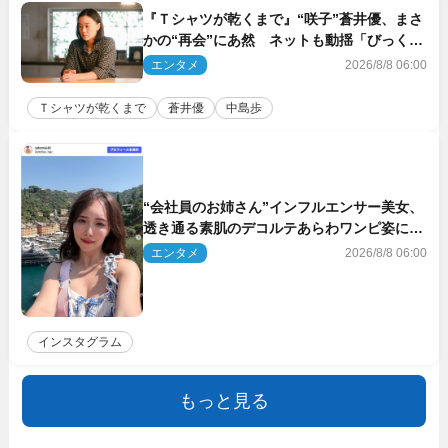
『Ｔシャツが乾くまで』“咲子”蒼井優、まさ
かの“再会”にあ然 ネットも動揺「びっくり
した!!」「今さら?!」（ネタバレあり）
エンタメ
2026/8/8 06:00
Ｔシャツが乾くまで
蒼井優
中島歩
“会社員のお姉さん”インフルエンサー美女、
透き通る素肌のデコルテあらわワンピ姿に反
響
エンタメ
2026/8/8 06:00
インスタグラム
もっと見る