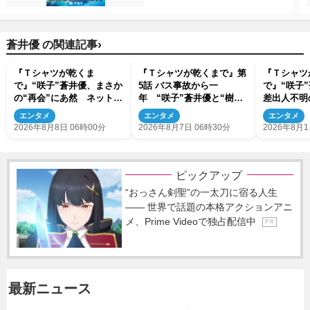
›
蒼井優 の関連記事
『Ｔシャツが乾くま
『Ｔシャツが乾くまで』第
『Ｔシャツ
で』“咲子”蒼井優、まさか
5話 バス事故から一
で』“咲子
の“再会”にあ然 ネットも
年 “咲子”蒼井優と“樹
差出人不明
動揺「びっくりした!!」
生”中島歩は心を許しあえ
衝撃「予想
エンタメ
エンタメ
エンタメ
「今さら?!」（ネタバレあ
る関係に
っっっどい
2026年8月8日 06時00分
2026年8月7日 06時30分
2026年8月1
り）
り）
ピックアップ
“おっさん剣聖”の一太刀に宿る人生
―― 世界で話題の本格アクションアニ
メ、Prime Videoで独占配信中
P R
最新ニュース