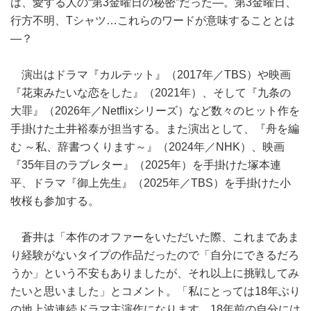
は、愛する人の“第3金曜日の秘密”だった―。第3金曜日、
行方不明、Tシャツ…これらのワードが意味することとは
―？
演出はドラマ『カルテット』（2017年／TBS）や映画
『花束みたいな恋をした』（2021年）、そして『九条の
大罪』（2026年／Netflixシリーズ）など数々のヒット作を
手掛けた土井裕泰が担当する。また演出として、『舟を編
む ～私、辞書つくります～』（2024年／NHK）、映画
『35年目のラブレター』（2025年）を手掛けた塚本連
平、ドラマ『御上先生』（2025年／TBS）を手掛けた小
牧桜も参加する。
蒼井は「本作のオファーをいただいた際、これまであま
り経験がないタイプの作品だったので「自分にできるだろ
うか」という不安もありましたが、それ以上に挑戦してみ
たいと思いました」とコメント。「私にとっては18年ぶり
の地上波連続ドラマ主演作になります。18年前の自分には