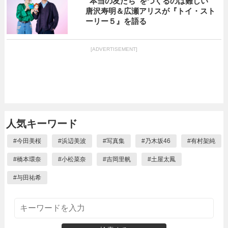
“本当の友だち”をつくるのは難しい
唐沢寿明＆広瀬アリスが『トイ・スト
ーリー５』を語る
[ADVERTISEMENT]
人気キーワード
#
今田美桜
#
浜辺美波
#
写真集
#
乃木坂46
#
有村架純
#
橋本環奈
#
小松菜奈
#
吉岡里帆
#
土屋太鳳
#
与田祐希