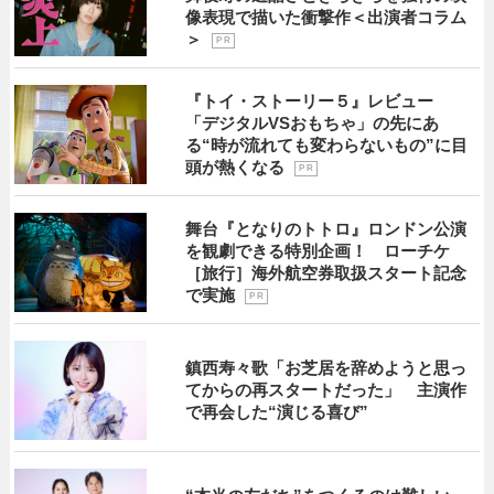
像表現で描いた衝撃作＜出演者コラム
＞
P R
『トイ・ストーリー５』レビュー
「デジタルVSおもちゃ」の先にあ
る“時が流れても変わらないもの”に目
頭が熱くなる
P R
舞台『となりのトトロ』ロンドン公演
を観劇できる特別企画！ ローチケ
［旅行］海外航空券取扱スタート記念
で実施
P R
鎮西寿々歌「お芝居を辞めようと思っ
てからの再スタートだった」 主演作
で再会した“演じる喜び”