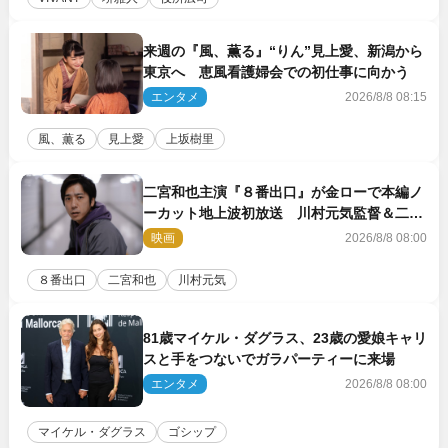
来週の『風、薫る』“りん”見上愛、新潟から
東京へ 恵風看護婦会での初仕事に向かう
エンタメ
2026/8/8 08:15
風、薫る
見上愛
上坂樹里
二宮和也主演『８番出口』が金ローで本編ノ
ーカット地上波初放送 川村元気監督＆二宮
コメント到着
映画
2026/8/8 08:00
８番出口
二宮和也
川村元気
81歳マイケル・ダグラス、23歳の愛娘キャリ
スと手をつないでガラパーティーに来場
エンタメ
2026/8/8 08:00
マイケル・ダグラス
ゴシップ