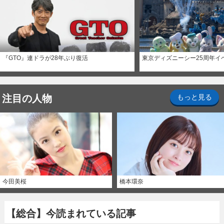
『GTO』連ドラが28年ぶり復活
東京ディズニーシー25周年イ
注目の人物
もっと見る
今田美桜
橋本環奈
【総合】今読まれている記事