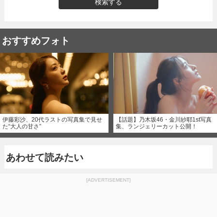
検索する
おすすめフォト
伊藤彩沙、20代ラストの写真集で見せ
【話題】乃木坂46・金川紗耶1st写真
た“大人の甘さ”
集、ランジェリーカット公開！
あわせて読みたい
[ADVERTISEMENT]