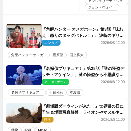
アンジェリーナ・ジョ...
ジョン・ヴォイト
『角醒ハンター オメガホーン』第3話「味わ
え！怒りのタッグバトル！」、波斬のギリコ
がハンターバトルを挑んできた！
エンタメ
2026/8/8 12:00
角醒ハンター オメガ...
楢原聖
国上将大
『名探偵プリキュア！』第28話「謎の怪盗デ
ッチ・アゲイン」、謎の怪盗から不思議な予
告状が届く
アニメ･ゲーム
2026/8/8 12:00
名探偵プリキュア！
千賀光莉
本渡楓
『劇場版ダーウィンが来た！』世界猫の日に
予告＆場面写真解禁 ライオンやマヌルネコ
の赤ちゃんが大集合
映画
2026/8/8 11:00
動物
映画
MISIA