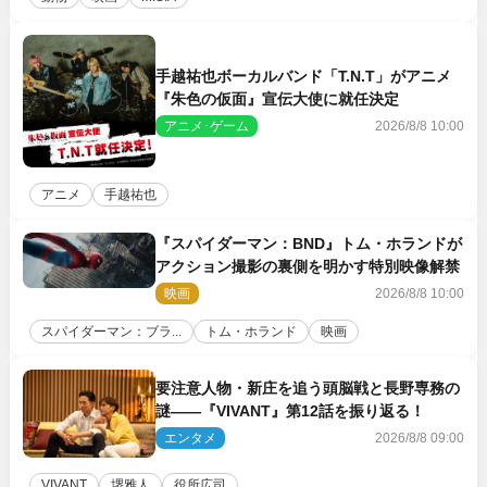
手越祐也ボーカルバンド「T.N.T」がアニメ
『朱色の仮面』宣伝大使に就任決定
アニメ･ゲーム
2026/8/8 10:00
アニメ
手越祐也
『スパイダーマン：BND』トム・ホランドが
アクション撮影の裏側を明かす特別映像解禁
映画
2026/8/8 10:00
スパイダーマン：ブラ...
トム・ホランド
映画
要注意人物・新庄を追う頭脳戦と長野専務の
謎――『VIVANT』第12話を振り返る！
エンタメ
2026/8/8 09:00
VIVANT
堺雅人
役所広司