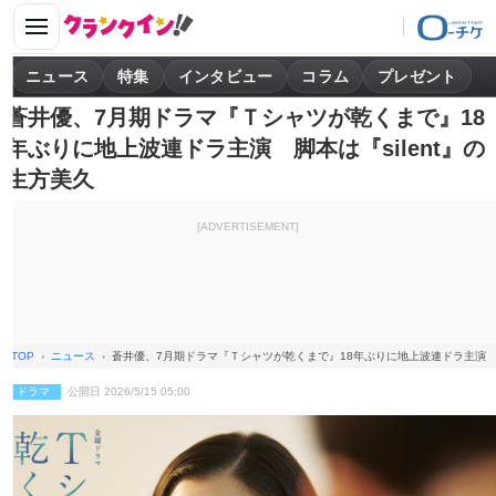
ニュース
特集
インタビュー
コラム
プレゼント
蒼井優、7月期ドラマ『Ｔシャツが乾くまで』18
年ぶりに地上波連ドラ主演 脚本は『silent』の
生方美久
[ADVERTISEMENT]
TOP
ニュース
蒼井優、7月期ドラマ『Ｔシャツが乾くまで』18年ぶりに地上波連ドラ主演 脚本
ドラマ
公開日 2026/5/15 05:00