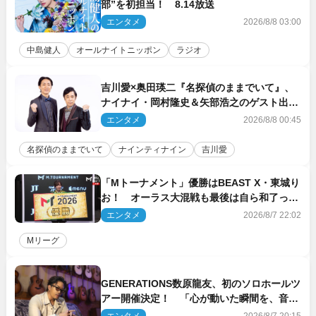
部”を初担当！ 8.14放送
エンタメ
2026/8/8 03:00
中島健人
オールナイトニッポン
ラジオ
吉川愛×奥田瑛二『名探偵のままでいて』、
ナイナイ・岡村隆史＆矢部浩之のゲスト出演
が決定！
エンタメ
2026/8/8 00:45
名探偵のままでいて
ナインティナイン
吉川愛
「Mトーナメント」優勝はBEAST X・東城り
お！ オーラス大混戦も最後は自ら和了って
幕引き
エンタメ
2026/8/7 22:02
Mリーグ
GENERATIONS数原龍友、初のソロホールツ
アー開催決定！ 「心が動いた瞬間を、音に
乗せてお届けできれば」
エンタメ
2026/8/7 20:15