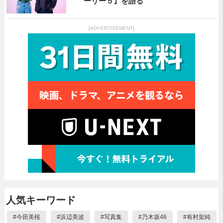
ーリー５』を語る
[ADVERTISEMENT]
人気キーワード
#
今田美桜
#
浜辺美波
#
写真集
#
乃木坂46
#
有村架純