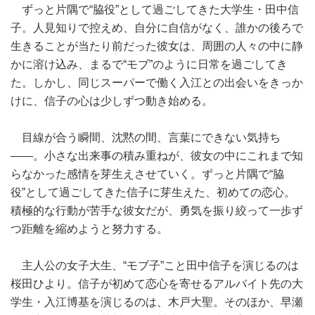
ずっと片隅で“脇役”として過ごしてきた大学生・田中信
子。人見知りで控えめ、自分に自信がなく、誰かの後ろで
生きることが当たり前だった彼女は、周囲の人々の中に静
かに溶け込み、まるで“モブ”のように日常を過ごしてき
た。しかし、同じスーパーで働く入江との出会いをきっか
けに、信子の心は少しずつ動き始める。
目線が合う瞬間、沈黙の間、言葉にできない気持ち
――。小さな出来事の積み重ねが、彼女の中にこれまで知
らなかった感情を芽生えさせていく。ずっと片隅で“脇
役”として過ごしてきた信子に芽生えた、初めての恋心。
積極的な行動が苦手な彼女だが、勇気を振り絞って一歩ず
つ距離を縮めようと努力する。
主人公の女子大生、“モブ子”こと田中信子を演じるのは
桜田ひより。信子が初めて恋心を寄せるアルバイト先の大
学生・入江博基を演じるのは、木戸大聖。そのほか、早瀬