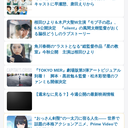
キャストに早瀬憩、唐田えりから
桜田ひより＆木戸大聖W主演『モブ子の恋』、
6.5公開決定 『silent』の風間太樹監督がおく
る脇役どうしのラブストーリー
角川春樹の“ラストとなる”総監督作品『星の教
室』今秋公開 主演は桜田ひより
『TOKYO MER』劇場版第3弾アートビジュアル
到着！ 脚本・黒岩勉＆監督・松木彩登壇のフ
ァンミも開催決定
【週末なに見る？】今週公開の最新映画情報
“おっさん剣聖”の一太刀に宿る人生―― 世界で
話題の本格アクションアニメ、Prime Videoで