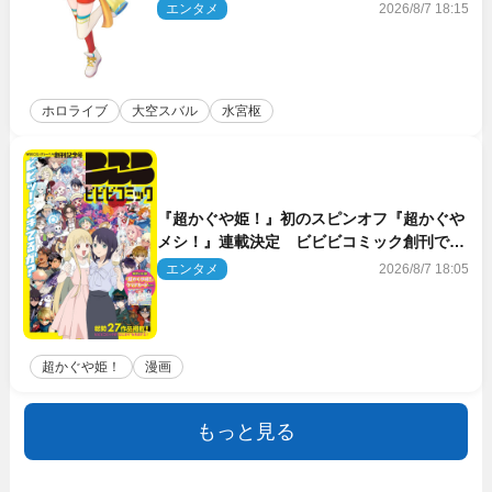
のときの？」
エンタメ
2026/8/7 18:15
ホロライブ
大空スバル
水宮枢
『超かぐや姫！』初のスピンオフ『超かぐや
メシ！』連載決定 ビビビコミック創刊で31
作品一挙公開
エンタメ
2026/8/7 18:05
超かぐや姫！
漫画
もっと見る