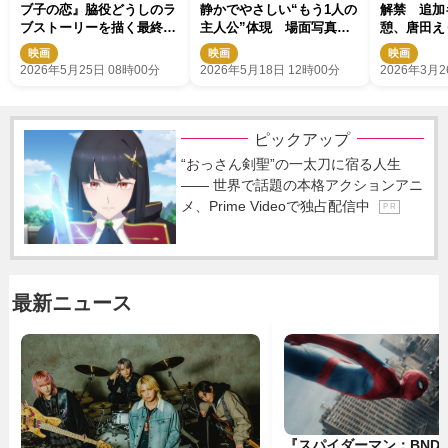
ブ子の恋』脇役どうしのラ
静かでやさしい“もう1人の
解禁 追加
ブストーリーを描く最終予
主人公”体現 場面写真解
憩、唐田え
告解禁
禁
弥、荒木飛
映画
映画
映画
2026年5月25日 08時00分
2026年5月18日 12時00分
2026年3月2
ピックアップ
“おっさん剣聖”の一太刀に宿る人生
―― 世界で話題の本格アクションアニ
メ、Prime Videoで独占配信中
P R
最新ニュース
『スパイダーマン：BND