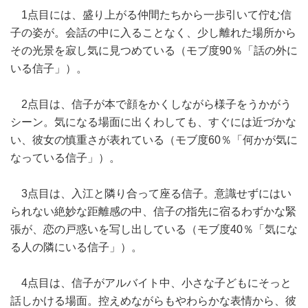
1点目には、盛り上がる仲間たちから一歩引いて佇む信
子の姿が。会話の中に入ることなく、少し離れた場所から
その光景を寂し気に見つめている（モブ度90％「話の外に
いる信子」）。
2点目は、信子が本で顔をかくしながら様子をうかがう
シーン。気になる場面に出くわしても、すぐには近づかな
い、彼女の慎重さが表れている（モブ度60％「何かが気に
なっている信子」）。
3点目は、入江と隣り合って座る信子。意識せずにはい
られない絶妙な距離感の中、信子の指先に宿るわずかな緊
張が、恋の戸惑いを写し出している（モブ度40％「気にな
る人の隣にいる信子」）。
4点目は、信子がアルバイト中、小さな子どもにそっと
話しかける場面。控えめながらもやわらかな表情から、彼