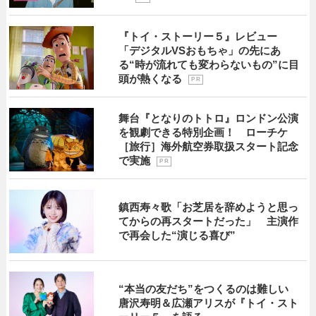
『トイ・ストーリー５』レビュー
「デジタルVSおもちゃ」の先にあ
る“時が流れても変わらないもの”に目
頭が熱くなる
P R
舞台『となりのトトロ』ロンドン公演
を観劇できる特別企画！ ローチケ
［旅行］海外航空券取扱スタート記念
で実施
P R
鎮西寿々歌「お芝居を辞めようと思っ
てからの再スタートだった」 主演作
で再会した“演じる喜び”
“本当の友だち”をつくるのは難しい
唐沢寿明＆広瀬アリスが『トイ・スト