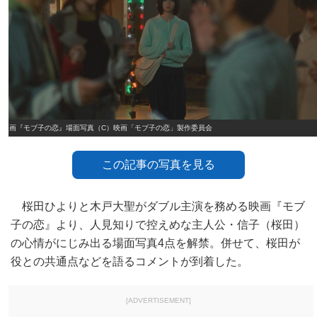
映画『モブ子の恋』場面写真（C）映画「モブ子の恋」製作委員会
この記事の写真を見る
桜田ひよりと木戸大聖がダブル主演を務める映画『モブ
子の恋』より、人見知りで控えめな主人公・信子（桜田）
の心情がにじみ出る場面写真4点を解禁。併せて、桜田が
役との共通点などを語るコメントが到着した。
[ADVERTISEMENT]