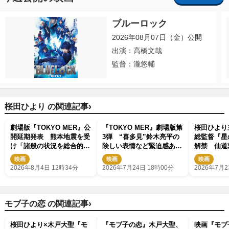
ブルーロック
2026年08月07日（金）公開
出演：高橋文哉
監督：瀧悠輔
›
桜田ひより の関連記事
劇場版『TOKYO MER』公
『TOKYO MER』劇場版第
桜田ひより
開延期発表 熊本地震を受
3弾 “喜多見”鈴木亮平の
総監督『星
け「諸般の状況を総合的に
険しい表情など緊迫感あふ
解禁 仙道
勘案し」
れる場面写真公開
人、小林虎
映画
映画
映画
キャスト発
2026年8月4日 12時34分
2026年7月24日 18時00分
2026年7月2
›
モブ子の恋 の関連記事
桜田ひより×木戸大聖『モ
『モブ子の恋』木戸大聖、
映画『モブ