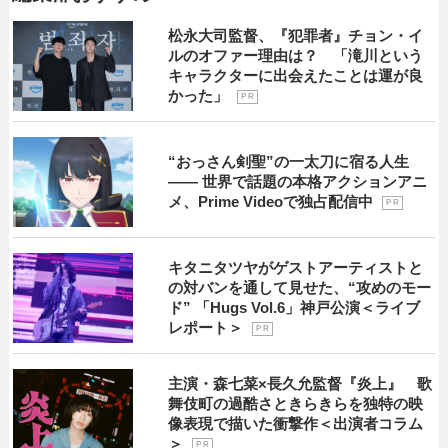
松永大司監督、『犯罪者』チョン・イ
ルのオファー理由は？ 「滝川という
キャラクターに出会えたことは運が良
かった」
P R
“おっさん剣聖”の一太刀に宿る人生
―― 世界で話題の本格アクションアニ
メ、Prime Videoで独占配信中
P R
キタニタツヤがゲストアーティストと
の対バンを通して見せた、“攻めのモー
ド” 「Hugs Vol.6」神戸公演＜ライブ
レポート＞
P R
主演・森七菜×長久允監督『炎上』 歌
舞伎町の過酷さときらきらを独特の映
像表現で描いた衝撃作＜出演者コラム
＞
P R