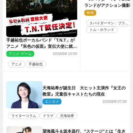
ランドがアクション撮影
す特別映像解禁
映画
2
スパイダーマン：ブラ...
トム・ホランド
手越祐也ボーカルバンド「T.N.T」が
アニメ『朱色の仮面』宣伝大使に就任
決定
アニメ･ゲーム
2026/8/8 10:00
アニメ
手越祐也
天海祐希が誕生日 大ヒット主演作『女王の
教室』児童役キャストたちの現在
エンタメ
2026/8/8 07:00
ライターコラム
ドラマ
天海祐希
望海風斗＆坂本昌行、“ステージ”とは「生き