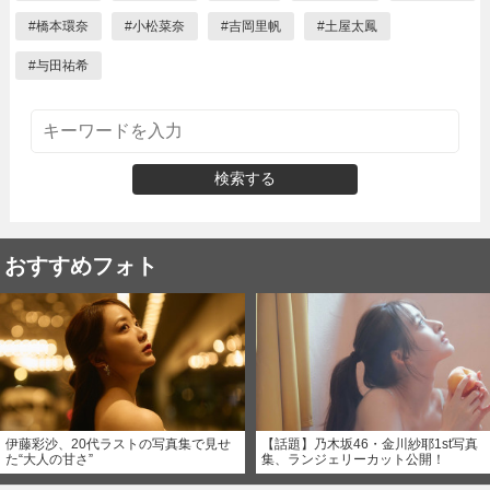
#
橋本環奈
#
小松菜奈
#
吉岡里帆
#
土屋太鳳
#
与田祐希
検索する
おすすめフォト
伊藤彩沙、20代ラストの写真集で見せ
【話題】乃木坂46・金川紗耶1st写真
た“大人の甘さ”
集、ランジェリーカット公開！