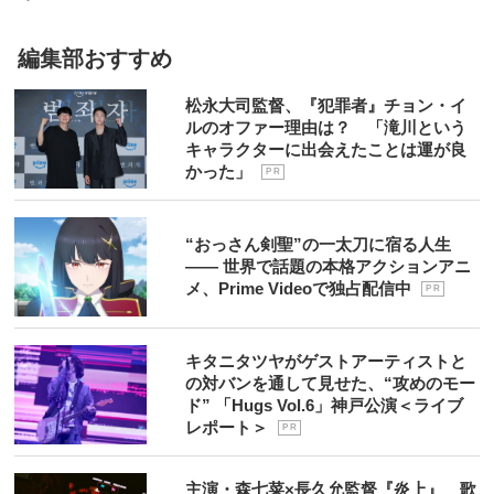
編集部おすすめ
松永大司監督、『犯罪者』チョン・イ
ルのオファー理由は？ 「滝川という
キャラクターに出会えたことは運が良
かった」
P R
“おっさん剣聖”の一太刀に宿る人生
―― 世界で話題の本格アクションアニ
メ、Prime Videoで独占配信中
P R
キタニタツヤがゲストアーティストと
の対バンを通して見せた、“攻めのモー
ド” 「Hugs Vol.6」神戸公演＜ライブ
レポート＞
P R
主演・森七菜×長久允監督『炎上』 歌