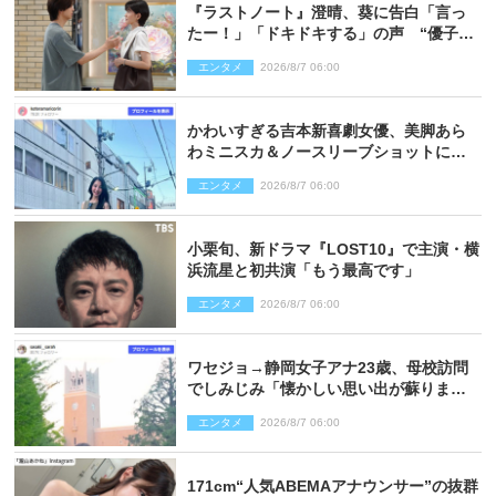
『ラストノート』澄晴、葵に告白「言っ
たー！」「ドキドキする」の声 “優子劇
場”も話題
エンタメ
2026/8/7 06:00
かわいすぎる吉本新喜劇女優、美脚あら
わミニスカ＆ノースリーブショットに反
響
エンタメ
2026/8/7 06:00
小栗旬、新ドラマ『LOST10』で主演・横
浜流星と初共演「もう最高です」
エンタメ
2026/8/7 06:00
ワセジョ→静岡女子アナ23歳、母校訪問
でしみじみ「懐かしい思い出が蘇りまし
た」
エンタメ
2026/8/7 06:00
171cm“人気ABEMAアナウンサー”の抜群