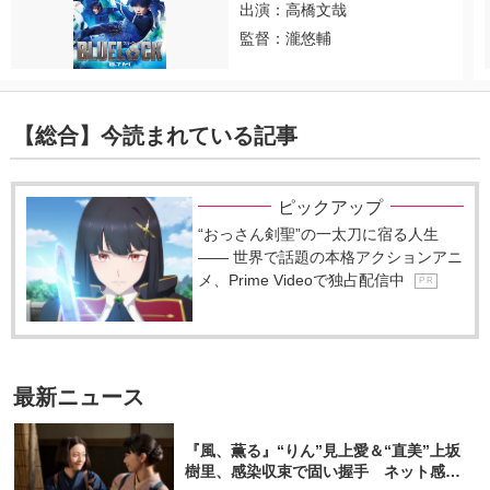
出演：高橋文哉
監督：瀧悠輔
【総合】今読まれている記事
ピックアップ
“おっさん剣聖”の一太刀に宿る人生
―― 世界で話題の本格アクションアニ
メ、Prime Videoで独占配信中
P R
最新ニュース
『風、薫る』“りん”見上愛＆“直美”上坂
樹里、感染収束で固い握手 ネット感動