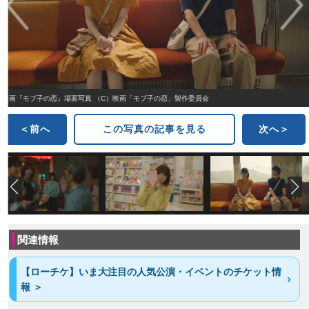
映画『モブ子の恋』場面写真 （C）映画「モブ子の恋」製作委員会
＜前へ
この写真の記事を見る
次へ＞
関連情報
【ローチケ】いま大注目の人気公演・イベントのチケット情
報 ＞