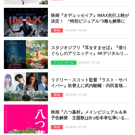
映画『オデュッセイア』IMAX先行上映が
決定！ “特別ビジュアル”3種も解禁に
映画
2026/8/7 09:00
スタジオジブリ『耳をすませば』『借り
ぐらしのアリエッティ』4Kデジタルリマ
スターでIMAX上映決定！
アニメ･ゲーム
2026/8/7 07:00
リドリー・スコット監督『ラスト・サバ
イバー』吹替えに武内駿輔・内田直哉・
種崎敦美・井上和彦ら豪華声優陣が集
映画
2026/8/7 07:00
結！
映画『八つ墓村』メインビジュアル＆本
予告解禁 主題歌はB’z松本孝弘率いる
TMG「DOOM」に決定
映画
2026/8/7 07:00