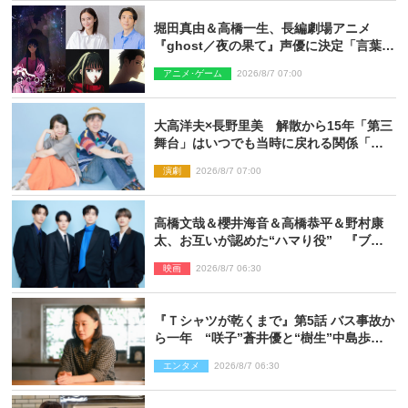
堀田真由＆高橋一生、長編劇場アニメ
『ghost／夜の果て』声優に決定「言葉に
はできない沢山の感情を思い出しまし
アニメ･ゲーム
2026/8/7 07:00
た」
大高洋夫×長野里美 解散から15年「第三
舞台」はいつでも当時に戻れる関係「や
っぱり他の方たちとは違います」
演劇
2026/8/7 07:00
高橋文哉＆櫻井海音＆高橋恭平＆野村康
太、お互いが認めた“ハマり役” 『ブル
ーロック』で築いた最高のチームワーク
映画
2026/8/7 06:30
『Ｔシャツが乾くまで』第5話 バス事故か
ら一年 “咲子”蒼井優と“樹生”中島歩は
心を許しあえる関係に
エンタメ
2026/8/7 06:30