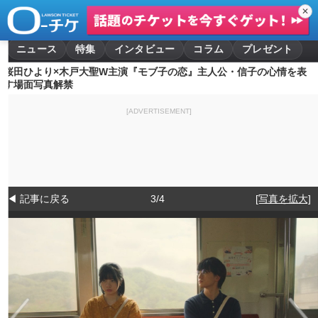
✕
ニュース
特集
インタビュー
コラム
プレゼント
桜田ひより×木戸大聖W主演『モブ子の恋』主人公・信子の心情を表
す場面写真解禁
[ADVERTISEMENT]
◀ 記事に戻る
3/4
[写真を拡大]