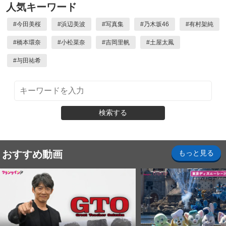
人気キーワード
#
今田美桜
#
浜辺美波
#
写真集
#
乃木坂46
#
有村架純
#
橋本環奈
#
小松菜奈
#
吉岡里帆
#
土屋太鳳
#
与田祐希
検索する
おすすめ動画
もっと見る