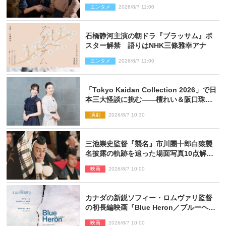
「このバディは最強」「アツい」
エンタメ
2026/8/7 11:00
石橋静河主演の朝ドラ『ブラッサム』ポ
スター解禁 語りはNHK三條雅幸アナ
エンタメ
2026/8/7 11:00
「Tokyo Kaidan Collection 2026」で日
本三大怪談に挑む――檀れい＆阪口珠美
が語る「牡丹灯籠」の新たな魅力
演劇
2026/8/7 10:30
三池崇史監督『襲名』市川團十郎白猿襲
名披露の軌跡を追った場面写真10点解
禁！
映画
2026/8/7 10:00
カナダの新鋭ソフィー・ロムヴァリ監督
の初長編映画『Blue Heron／ブルーヘロ
ン』10.23公開
映画
2026/8/7 10:00