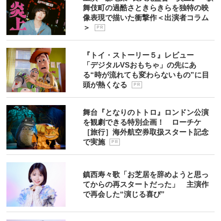
舞伎町の過酷さときらきらを独特の映
像表現で描いた衝撃作＜出演者コラム
＞
P R
『トイ・ストーリー５』レビュー
「デジタルVSおもちゃ」の先にあ
る“時が流れても変わらないもの”に目
頭が熱くなる
P R
舞台『となりのトトロ』ロンドン公演
を観劇できる特別企画！ ローチケ
［旅行］海外航空券取扱スタート記念
で実施
P R
鎮西寿々歌「お芝居を辞めようと思っ
てからの再スタートだった」 主演作
で再会した“演じる喜び”