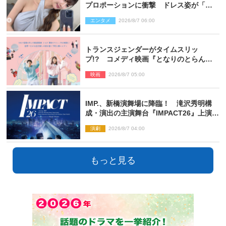
プロポーションに衝撃 ドレス姿が「美
しい」「品がありすぎる」
エンタメ
2026/8/7 06:00
トランスジェンダーがタイムスリッ
プ!? コメディ映画『となりのとらんす
少女ちゃん』11.7公開決定
映画
2026/8/7 05:00
IMP.、新橋演舞場に降臨！ 滝沢秀明構
成・演出の主演舞台『IMPACT26』上演決
定
演劇
2026/8/7 04:00
もっと見る