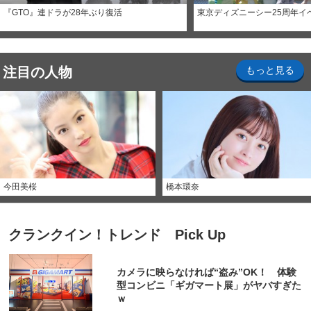
『GTO』連ドラが28年ぶり復活
東京ディズニーシー25周年イ
注目の人物
もっと見る
今田美桜
橋本環奈
クランクイン！トレンド Pick Up
カメラに映らなければ“盗み”OK！ 体験
型コンビニ「ギガマート展」がヤバすぎた
ｗ