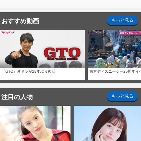
おすすめ動画
もっと見る
『GTO』連ドラが28年ぶり復活
東京ディズニーシー25周年イ
注目の人物
もっと見る