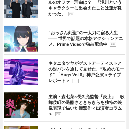
ルのオファー理由は？ 「滝川という
キャラクターに出会えたことは運が良
かった」
P R
“おっさん剣聖”の一太刀に宿る人生
―― 世界で話題の本格アクションアニ
メ、Prime Videoで独占配信中
P R
キタニタツヤがゲストアーティストと
の対バンを通して見せた、“攻めのモー
ド” 「Hugs Vol.6」神戸公演＜ライブ
レポート＞
P R
主演・森七菜×長久允監督『炎上』 歌
舞伎町の過酷さときらきらを独特の映
像表現で描いた衝撃作＜出演者コラム
＞
P R