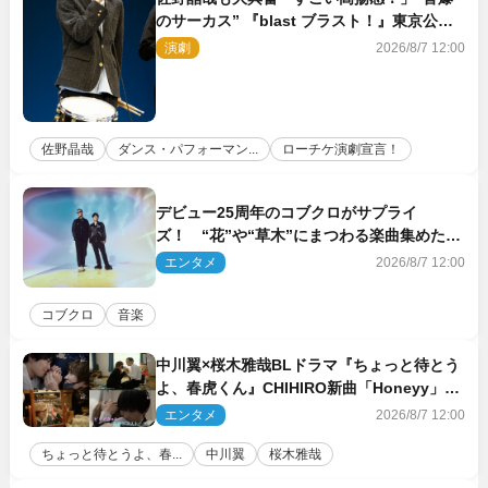
のサーカス” 『blast ブラスト！』東京公演
が開幕！
演劇
2026/8/7 12:00
佐野晶哉
ダンス・パフォーマン...
ローチケ演劇宣言！
デビュー25周年のコブクロがサプライ
ズ！ “花”や“草木”にまつわる楽曲集めた新
コンセプトアルバムを“花の日”に配信リリー
エンタメ
2026/8/7 12:00
ス
コブクロ
音楽
中川翼×桜木雅哉BLドラマ『ちょっと待とう
よ、春虎くん』CHIHIRO新曲「Honeyy」が
ED主題歌に決定！
エンタメ
2026/8/7 12:00
ちょっと待とうよ、春...
中川翼
桜木雅哉