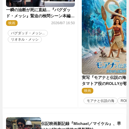
一瞬の油断が死に直結…『バグダッ
ド・メッシ』緊迫の検問シーン本編解
禁 監督メッセージも到着
映画
2026/8/7 16:50
バグダッド・メッシ...
リオネル・メッシ
実写『モアナと伝説の海
タマトア役のROLLYが
スな劇中歌「シャイニー
映画
2
禁
モアナと伝説の海
ROL
伝記映画新記録『Michael／マイケル』、早