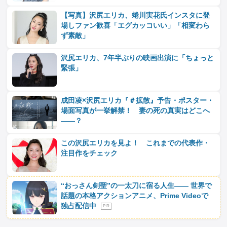
【写真】沢尻エリカ、蜷川実花氏インスタに登
場しファン歓喜「エグカッコいい」「相変わら
ず素敵」
沢尻エリカ、7年半ぶりの映画出演に「ちょっと
緊張」
成田凌×沢尻エリカ『＃拡散』予告・ポスター・
場面写真が一挙解禁！ 妻の死の真実はどこへ
――？
この沢尻エリカを見よ！ これまでの代表作・
注目作をチェック
“おっさん剣聖”の一太刀に宿る人生―― 世界で
話題の本格アクションアニメ、Prime Videoで
独占配信中
P R