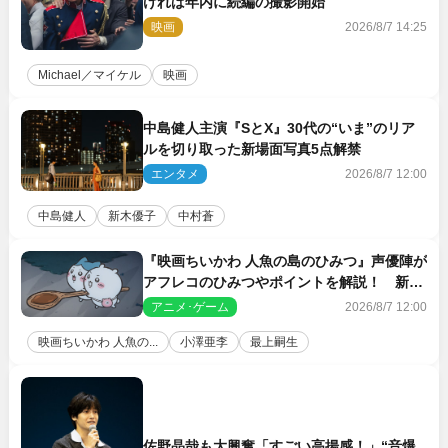
ければ年内に続編の撮影開始
映画
2026/8/7 14:25
Michael／マイケル
映画
中島健人主演『SとX』30代の“いま”のリア
ルを切り取った新場面写真5点解禁
エンタメ
2026/8/7 12:00
中島健人
新木優子
中村蒼
『映画ちいかわ 人魚の島のひみつ』声優陣が
アフレコのひみつやポイントを解説！ 新カ
ットも到着
アニメ･ゲーム
2026/8/7 12:00
映画ちいかわ 人魚の...
小澤亜李
最上嗣生
佐野晶哉も大興奮「すごい高揚感！」“音爆