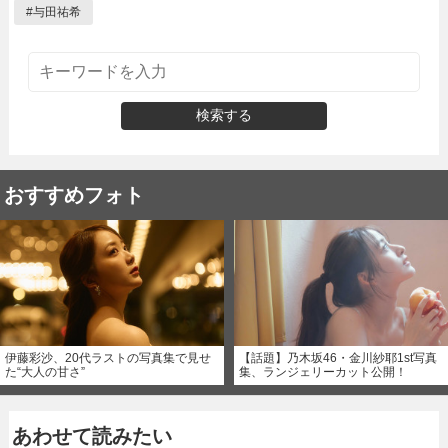
#
与田祐希
検索する
おすすめフォト
伊藤彩沙、20代ラストの写真集で見せ
【話題】乃木坂46・金川紗耶1st写真
た“大人の甘さ”
集、ランジェリーカット公開！
あわせて読みたい