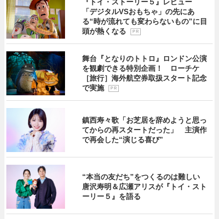
『トイ・ストーリー５』レビュー
「デジタルVSおもちゃ」の先にあ
る“時が流れても変わらないもの”に目
頭が熱くなる
P R
舞台『となりのトトロ』ロンドン公演
を観劇できる特別企画！ ローチケ
［旅行］海外航空券取扱スタート記念
で実施
P R
鎮西寿々歌「お芝居を辞めようと思っ
てからの再スタートだった」 主演作
で再会した“演じる喜び”
“本当の友だち”をつくるのは難しい
唐沢寿明＆広瀬アリスが『トイ・スト
ーリー５』を語る