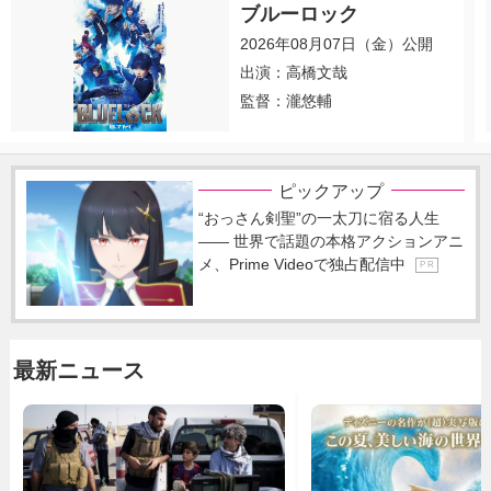
ブルーロック
2026年08月07日（金）公開
出演：高橋文哉
監督：瀧悠輔
ピックアップ
“おっさん剣聖”の一太刀に宿る人生
―― 世界で話題の本格アクションアニ
メ、Prime Videoで独占配信中
P R
最新ニュース