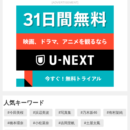
[ADVERTISEMENT]
人気キーワード
#
今田美桜
#
浜辺美波
#
写真集
#
乃木坂46
#
有村架純
#
橋本環奈
#
小松菜奈
#
吉岡里帆
#
土屋太鳳