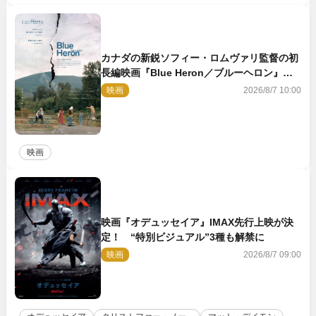
カナダの新鋭ソフィー・ロムヴァリ監督の初
長編映画『Blue Heron／ブルーヘロン』
10.23公開
映画
2026/8/7 10:00
映画
映画『オデュッセイア』IMAX先行上映が決
定！ “特別ビジュアル”3種も解禁に
映画
2026/8/7 09:00