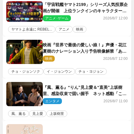
「宇宙戦艦ヤマト2199」シリーズ人気投票企
画が開催 上位ランクインのキャラクター＆
メカは新規描き下ろしイラストを制作
アニメ･ゲーム
2026/8/7 12:00
ヤマトよ永遠に REBEL...
アニメ
映画
映画『世界で最後の愛しい娘！』声優・花江
夏樹のナレーション入り予告映像解禁「あふ
れ出る温かさに涙が止まらない！」
映画
2026/8/7 12:00
チョ・ジョンソク
イ・ジョンウン
チョ・ヨジョン
『風、薫る』“りん”見上愛＆“直美”上坂樹
里、感染収束で固い握手 ネット感動「この
バディは最強」「アツい」
エンタメ
2026/8/7 11:00
風、薫る
見上愛
上坂樹里