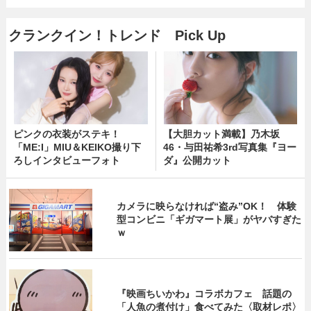
クランクイン！トレンド Pick Up
ピンクの衣装がステキ！
【大胆カット満載】乃木坂
「ME:I」MIU＆KEIKO撮り下
46・与田祐希3rd写真集『ヨー
ろしインタビューフォト
ダ』公開カット
カメラに映らなければ“盗み”OK！ 体験
型コンビニ「ギガマート展」がヤバすぎた
ｗ
『映画ちいかわ』コラボカフェ 話題の
「人魚の煮付け」食べてみた〈取材レポ〉