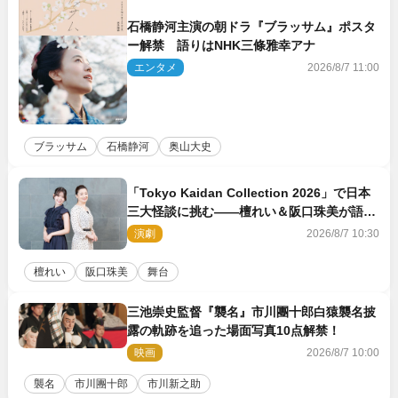
石橋静河主演の朝ドラ『ブラッサム』ポスタ
ー解禁 語りはNHK三條雅幸アナ
エンタメ
2026/8/7 11:00
ブラッサム
石橋静河
奥山大史
「Tokyo Kaidan Collection 2026」で日本
三大怪談に挑む――檀れい＆阪口珠美が語る
「牡丹灯籠」の新たな魅力
演劇
2026/8/7 10:30
檀れい
阪口珠美
舞台
三池崇史監督『襲名』市川團十郎白猿襲名披
露の軌跡を追った場面写真10点解禁！
映画
2026/8/7 10:00
襲名
市川團十郎
市川新之助