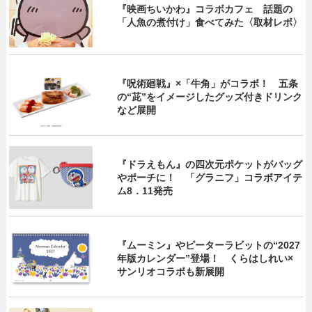
『映画ちいかわ』コラボカフェ 話題の
「人魚の煮付け」食べてみた〈取材レポ〉
『呪術廻戦』×「牛角」がコラボ！ 五条
の“茈”をイメージしたグッズ付きドリンク
など展開
『ドラえもん』の四次元ポケットがバッグ
やポーチに！ 「グラニフ」コラボアイテ
ム8．11発売
『ムーミン』やピーターラビットの“2027
年版カレンダー”登場！ くらはしれい×
サンリオコラボも新展開