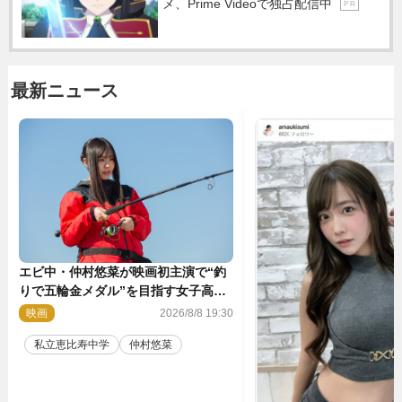
メ、Prime Videoで独占配信中
P R
最新ニュース
エビ中・仲村悠菜が映画初主演で“釣
りで五輪金メダル”を目指す女子高生
に！ 映画『つりこまち』今秋公開
映画
2026/8/8 19:30
私立恵比寿中学
仲村悠菜