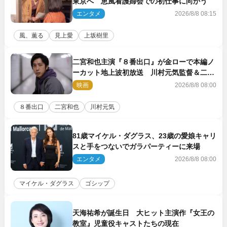
東京へ 恵風看護婦会での初仕事に向かう
エンタメ
2026/8/8 08:15
風、薫る
見上愛
上坂樹里
二宮和也主演『８番出口』が金ローで本編ノ
ーカット地上波初放送 川村元気監督＆二宮
コメント到着
映画
2026/8/8 08:00
８番出口
二宮和也
川村元気
81歳マイケル・ダグラス、23歳の愛娘キャリ
スと手をつないでガラパーティーに来場
エンタメ
2026/8/8 08:00
マイケル・ダグラス
ゴシップ
天海祐希が誕生日 大ヒット主演作『女王の
教室』児童役キャストたちの現在