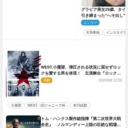
グラビア美女29歳、タイ
引き締まった“へそ出し”
「可愛い過ぎる」
エンタメ
2
天羽希純
インスタグラ
WEST.小瀧望、弾圧される状況に屈せずロッ
クを愛する男を体現！ 主演舞台『ロックン
ロール』ビジュアル解禁
演劇
2026/8/8 12:00
小瀧望
WEST.（旧ジャニーズW...
村川絵梨
トム・ハンクス製作総指揮『第二次世界大戦
全史』 ノルマンディー上陸の壮絶な戦場を