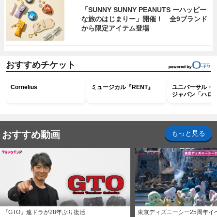
「SUNNY SUNNY PEANUTS ーハッピー
な旅のはじまりー」開催！ 全9ブランド
から限定アイテム登場
おすすめチケット
Cornelius
ミュージカル『RENT』
ユニバーサル・
ジャパン「ハロ
ホラー・ナイト 
ナイト～パス」
おすすめ動画
もっと見る
『GTO』連ドラが28年ぶり復活
東京ディズニーシー25周年イ