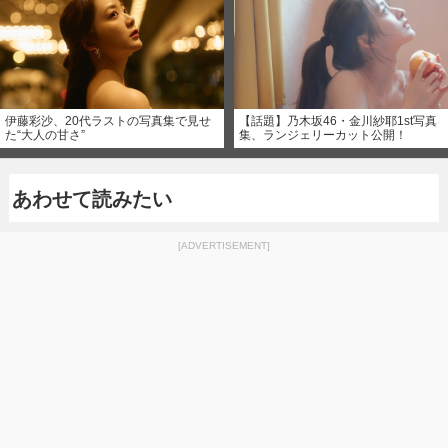
伊藤彩沙、20代ラストの写真集で見せ
【話題】乃木坂46・金川紗耶1st写真
た“大人の甘さ”
集、ランジェリーカット公開！
あわせて読みたい
[ADVERTISEMENT]