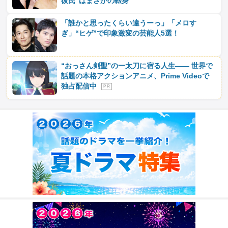
彼氏”はまさかの転身
「誰かと思ったくらい違うーっ」「メロす
ぎ」“ヒゲ”で印象激変の芸能人5選！
“おっさん剣聖”の一太刀に宿る人生―― 世界で
話題の本格アクションアニメ、Prime Videoで
独占配信中
P R