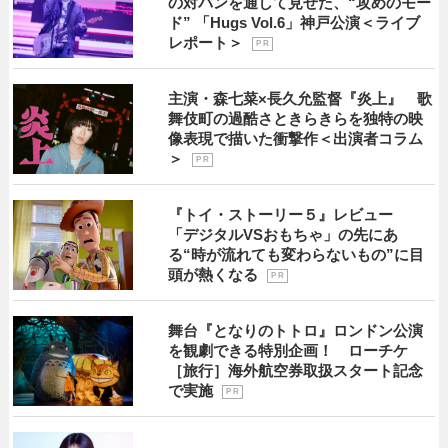
の対バンを通して見せた、“攻めのモー
ド” 「Hugs Vol.6」神戸公演＜ライブ
レポート＞
P R
主演・森七菜×長久允監督『炎上』 歌
舞伎町の過酷さときらきらを独特の映
像表現で描いた衝撃作＜出演者コラム
＞
P R
『トイ・ストーリー５』レビュー
「デジタルVSおもちゃ」の先にあ
る“時が流れても変わらないもの”に目
頭が熱くなる
P R
舞台『となりのトトロ』ロンドン公演
を観劇できる特別企画！ ローチケ
［旅行］海外航空券取扱スタート記念
で実施
P R