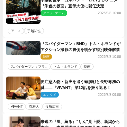
手越祐也ボーカルバンド「T.N.T」がアニメ
『朱色の仮面』宣伝大使に就任決定
アニメ･ゲーム
2026/8/8 10:00
アニメ
手越祐也
『スパイダーマン：BND』トム・ホランドが
アクション撮影の裏側を明かす特別映像解禁
映画
2026/8/8 10:00
スパイダーマン：ブラ...
トム・ホランド
映画
要注意人物・新庄を追う頭脳戦と長野専務の
謎――『VIVANT』第12話を振り返る！
エンタメ
2026/8/8 09:00
VIVANT
堺雅人
役所広司
来週の『風、薫る』“りん”見上愛、新潟から