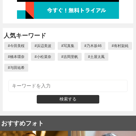
人気キーワード
#
今田美桜
#
浜辺美波
#
写真集
#
乃木坂46
#
有村架純
#
橋本環奈
#
小松菜奈
#
吉岡里帆
#
土屋太鳳
#
与田祐希
検索する
おすすめフォト