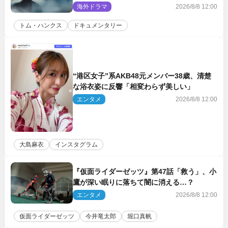
収めた特別映像解禁
海外ドラマ
2026/8/8 12:00
トム・ハンクス
ドキュメンタリー
“港区女子”系AKB48元メンバー38歳、清楚
な浴衣姿に反響「相変わらず美しい」
エンタメ
2026/8/8 12:00
大島麻衣
インスタグラム
『仮面ライダーゼッツ』第47話「救う」、小
鷹が深い眠りに落ちて闇に消える…？
エンタメ
2026/8/8 12:00
仮面ライダーゼッツ
今井竜太郎
堀口真帆