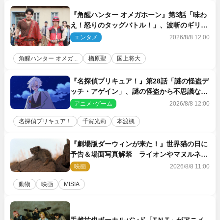
『角醒ハンター オメガホーン』第3話「味わ
え！怒りのタッグバトル！」、波斬のギリコ
がハンターバトルを挑んできた！
エンタメ
2026/8/8 12:00
角醒ハンター オメガ...
楢原聖
国上将大
『名探偵プリキュア！』第28話「謎の怪盗デ
ッチ・アゲイン」、謎の怪盗から不思議な予
告状が届く
アニメ･ゲーム
2026/8/8 12:00
名探偵プリキュア！
千賀光莉
本渡楓
『劇場版ダーウィンが来た！』世界猫の日に
予告＆場面写真解禁 ライオンやマヌルネコ
の赤ちゃんが大集合
映画
2026/8/8 11:00
動物
映画
MISIA