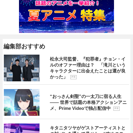
編集部おすすめ
松永大司監督、『犯罪者』チョン・イ
ルのオファー理由は？ 「滝川という
キャラクターに出会えたことは運が良
かった」
P R
“おっさん剣聖”の一太刀に宿る人生
―― 世界で話題の本格アクションアニ
メ、Prime Videoで独占配信中
P R
キタニタツヤがゲストアーティストと