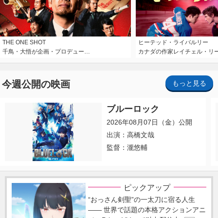
THE ONE SHOT
ヒーテッド・ライバルリー
千鳥・大悟が企画・プロデュー…
カナダの作家レイチェル・リ
今週公開の映画
もっと見る
ブルーロック
2026年08月07日（金）公開
出演：高橋文哉
監督：瀧悠輔
ピックアップ
“おっさん剣聖”の一太刀に宿る人生
―― 世界で話題の本格アクションアニ