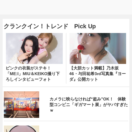
クランクイン！トレンド Pick Up
ピンクの衣装がステキ！
【大胆カット満載】乃木坂
「ME:I」MIU＆KEIKO撮り下
46・与田祐希3rd写真集『ヨー
ろしインタビューフォト
ダ』公開カット
カメラに映らなければ“盗み”OK！ 体験
型コンビニ「ギガマート展」がヤバすぎた
ｗ