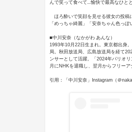
んで笑って食べて...愉快で最高なひ
ほろ酔いで笑顔を見せる彼女の投稿に
「めっちゃ綺麗」「安奈ちゃん色っぽ
■中川安奈（なかがわ あんな）
1993年10月22日生まれ。東京都出身
局。秋田放送局、広島放送局を経て20
ンサーとして活躍。「2024年パリオリ
月にNHKを退職し、翌月からフリー
引用：「中川安奈」Instagram（＠nakag