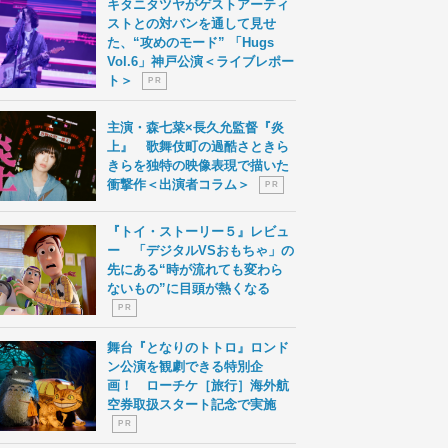
キタニタツヤがゲストアーティ
ストとの対バンを通して見せ
た、“攻めのモード” 「Hugs
Vol.6」神戸公演＜ライブレポー
ト＞
P R
主演・森七菜×長久允監督『炎
上』 歌舞伎町の過酷さときら
きらを独特の映像表現で描いた
衝撃作＜出演者コラム＞
P R
『トイ・ストーリー５』レビュ
ー 「デジタルVSおもちゃ」の
先にある“時が流れても変わら
ないもの”に目頭が熱くなる
P R
舞台『となりのトトロ』ロンド
ン公演を観劇できる特別企
画！ ローチケ［旅行］海外航
空券取扱スタート記念で実施
P R