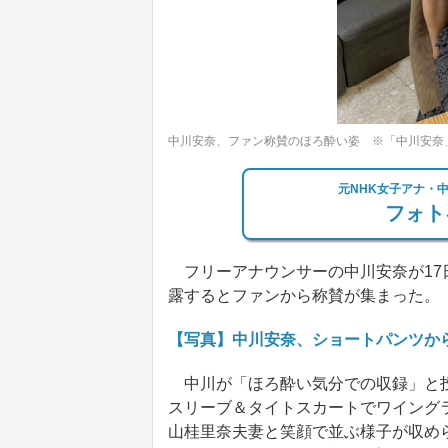
中川安奈、ファン称賛のほろ酔い姿 ※「中川安奈」Ins
元NHK女子アナ・
フォト
フリーアナウンサーの中川安奈が17日に
露するとファンから称賛が集まった。
【写真】中川安奈、ショートパンツか
中川が「ほろ酔い気分での収録」と投
スリーブ＆タイトスカートでワイング
山桂里奈夫妻と笑顔で並ぶ様子が収め