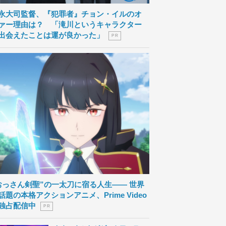
永大司監督、『犯罪者』チョン・イルのオ
ァー理由は？ 「滝川というキャラクター
出会えたことは運が良かった」
P R
おっさん剣聖”の一太刀に宿る人生―― 世界
話題の本格アクションアニメ、Prime Video
独占配信中
P R