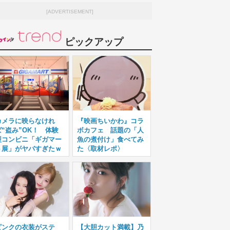
[ADVERTISEMENT]
ピックアップ
カメラに映らなけれ
『映画ちいかわ』コラ
ば“盗み”OK！ 体験
ボカフェ 話題の「人
型コンビニ「ギガマー
魚の煮付け」食べてみ
ト展」がヤバすぎたｗ
た〈取材レポ〉
ピンクの衣装がステ
【大胆カット満載】乃