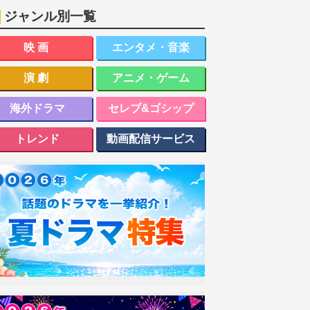
ジャンル別一覧
映画
エンタメ・音楽
演劇
アニメ・ゲーム
海外ドラマ
セレブ&ゴシップ
トレンド
動画配信サービス