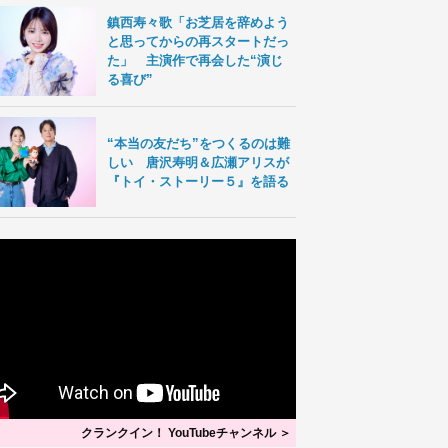
鎮西寿々歌「お芝居を辞めよう
と思ってからの再スタートだっ
た」 主演作で再会した“演じ
る喜び”
“本当の友だち”をつくるのは難
しい 唐沢寿明＆広瀬アリスが
『トイ・ストーリー５』を語る
クランクイン！ YouTubeチャンネル ＞