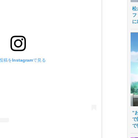
松
フ
に
投稿をInstagramで見る
“
で
で