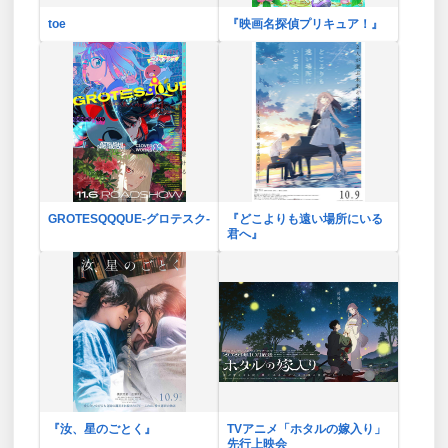
toe
『映画名探偵プリキュア！』
GROTESQQQUE-グロテスク-
『どこよりも遠い場所にいる
君へ』
『汝、星のごとく』
TVアニメ「ホタルの嫁入り」
先行上映会