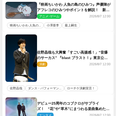
『映画ちいかわ 人魚の島のひみつ』声優陣が
アフレコのひみつやポイントを解説！ 新カ
ットも到着
アニメ･ゲーム
2026/8/7 12:00
映画ちいかわ 人魚の...
小澤亜李
最上嗣生
佐野晶哉も大興奮「すごい高揚感！」“音爆
のサーカス” 『blast ブラスト！』東京公演
が開幕！
演劇
2026/8/7 12:00
佐野晶哉
ダンス・パフォーマン...
ローチケ演劇宣言！
デビュー25周年のコブクロがサプライ
ズ！ “花”や“草木”にまつわる楽曲集めた新
コンセプトアルバムを“花の日”に配信リリー
エンタメ
2026/8/7 12:00