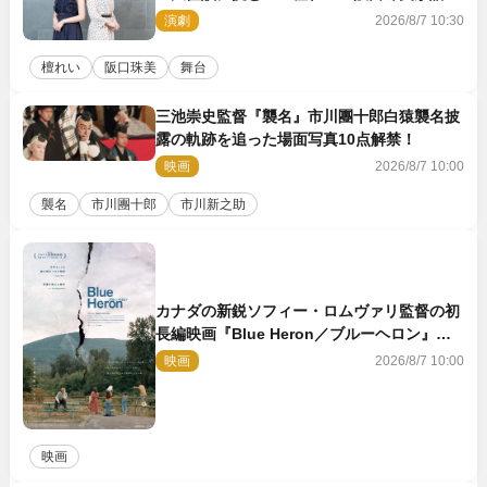
「牡丹灯籠」の新たな魅力
演劇
2026/8/7 10:30
檀れい
阪口珠美
舞台
三池崇史監督『襲名』市川團十郎白猿襲名披
露の軌跡を追った場面写真10点解禁！
映画
2026/8/7 10:00
襲名
市川團十郎
市川新之助
カナダの新鋭ソフィー・ロムヴァリ監督の初
長編映画『Blue Heron／ブルーヘロン』
10.23公開
映画
2026/8/7 10:00
映画