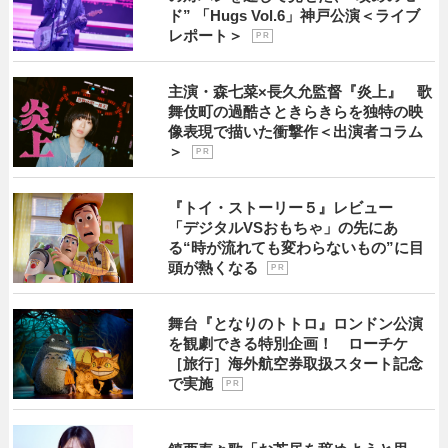
ド” 「Hugs Vol.6」神戸公演＜ライブ
レポート＞
P R
主演・森七菜×長久允監督『炎上』 歌
舞伎町の過酷さときらきらを独特の映
像表現で描いた衝撃作＜出演者コラム
＞
P R
『トイ・ストーリー５』レビュー
「デジタルVSおもちゃ」の先にあ
る“時が流れても変わらないもの”に目
頭が熱くなる
P R
舞台『となりのトトロ』ロンドン公演
を観劇できる特別企画！ ローチケ
［旅行］海外航空券取扱スタート記念
で実施
P R