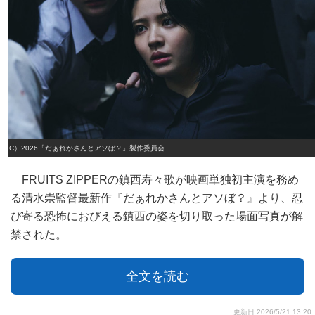
（C）2026「だぁれかさんとアソぼ？」製作委員会
FRUITS ZIPPERの鎮西寿々歌が映画単独初主演を務め
る清水崇監督最新作『だぁれかさんとアソぼ？』より、忍
び寄る恐怖におびえる鎮西の姿を切り取った場面写真が解
禁された。
全文を読む
更新日 2026/5/21 13:20