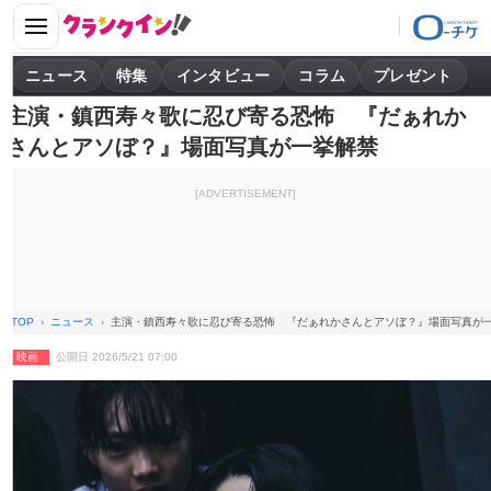
ニュース
特集
インタビュー
コラム
プレゼント
主演・鎮西寿々歌に忍び寄る恐怖 『だぁれか
さんとアソぼ？』場面写真が一挙解禁
[ADVERTISEMENT]
TOP
ニュース
主演・鎮西寿々歌に忍び寄る恐怖 『だぁれかさんとアソぼ？』場面写真が
映画
公開日 2026/5/21 07:00