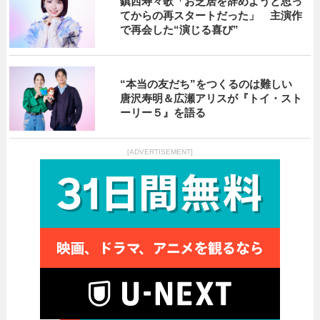
鎮西寿々歌「お芝居を辞めようと思っ
てからの再スタートだった」 主演作
で再会した“演じる喜び”
“本当の友だち”をつくるのは難しい
唐沢寿明＆広瀬アリスが『トイ・スト
ーリー５』を語る
[ADVERTISEMENT]