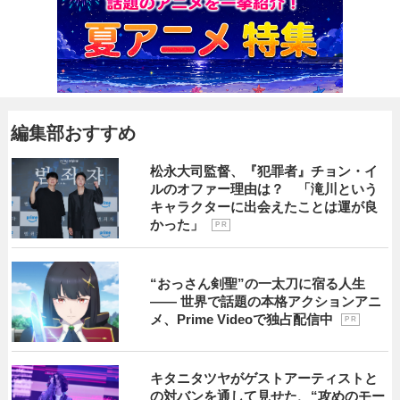
編集部おすすめ
松永大司監督、『犯罪者』チョン・イ
ルのオファー理由は？ 「滝川という
キャラクターに出会えたことは運が良
かった」
P R
“おっさん剣聖”の一太刀に宿る人生
―― 世界で話題の本格アクションアニ
メ、Prime Videoで独占配信中
P R
キタニタツヤがゲストアーティストと
の対バンを通して見せた、“攻めのモー