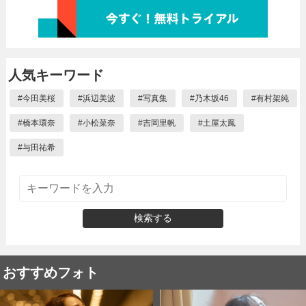
人気キーワード
#
今田美桜
#
浜辺美波
#
写真集
#
乃木坂46
#
有村架純
#
橋本環奈
#
小松菜奈
#
吉岡里帆
#
土屋太鳳
#
与田祐希
検索する
おすすめフォト