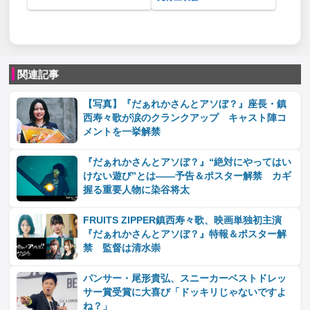
関連記事
【写真】『だぁれかさんとアソぼ？』座長・鎮
西寿々歌が涙のクランクアップ キャスト陣コ
メントを一挙解禁
『だぁれかさんとアソぼ？』“絶対にやってはい
けない遊び”とは――予告＆ポスター解禁 カギ
握る重要人物に染谷将太
FRUITS ZIPPER鎮西寿々歌、映画単独初主演
『だぁれかさんとアソぼ？』特報＆ポスター解
禁 監督は清水崇
パンサー・尾形貴弘、スニーカーベストドレッ
サー賞受賞に大喜び「ドッキリじゃないですよ
ね？」