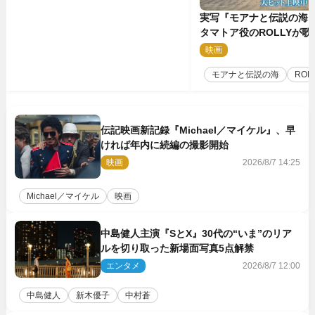
実写『モアナと伝説の海
タマトア役のROLLYが
スな劇中歌「シャイニー
映画
2
禁
モアナと伝説の海
ROL
伝記映画新記録『Michael／マイケル』、早
ければ年内に続編の撮影開始
映画
2026/8/7 14:25
Michael／マイケル
映画
中島健人主演『SとX』30代の“いま”のリア
ルを切り取った新場面写真5点解禁
エンタメ
2026/8/7 12:00
中島健人
新木優子
中村蒼