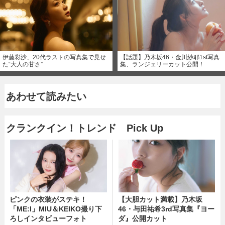
伊藤彩沙、20代ラストの写真集で見せ
【話題】乃木坂46・金川紗耶1st写真
た“大人の甘さ”
集、ランジェリーカット公開！
あわせて読みたい
クランクイン！トレンド Pick Up
ピンクの衣装がステキ！
【大胆カット満載】乃木坂
「ME:I」MIU＆KEIKO撮り下
46・与田祐希3rd写真集『ヨー
ろしインタビューフォト
ダ』公開カット