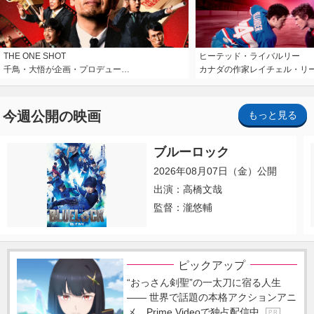
THE ONE SHOT
ヒーテッド・ライバルリー
千鳥・大悟が企画・プロデュー…
カナダの作家レイチェル・リ
今週公開の映画
もっと見る
ブルーロック
2026年08月07日（金）公開
出演：高橋文哉
監督：瀧悠輔
ピックアップ
“おっさん剣聖”の一太刀に宿る人生
―― 世界で話題の本格アクションアニ
メ、Prime Videoで独占配信中
P R