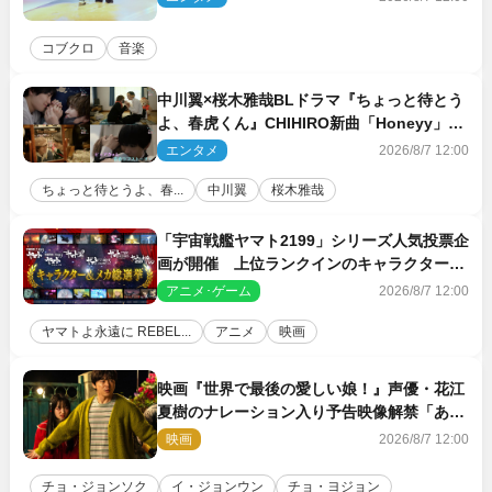
ス
コブクロ
音楽
中川翼×桜木雅哉BLドラマ『ちょっと待とう
よ、春虎くん』CHIHIRO新曲「Honeyy」が
ED主題歌に決定！
エンタメ
2026/8/7 12:00
ちょっと待とうよ、春...
中川翼
桜木雅哉
「宇宙戦艦ヤマト2199」シリーズ人気投票企
画が開催 上位ランクインのキャラクター＆
メカは新規描き下ろしイラストを制作
アニメ･ゲーム
2026/8/7 12:00
ヤマトよ永遠に REBEL...
アニメ
映画
映画『世界で最後の愛しい娘！』声優・花江
夏樹のナレーション入り予告映像解禁「あふ
れ出る温かさに涙が止まらない！」
映画
2026/8/7 12:00
チョ・ジョンソク
イ・ジョンウン
チョ・ヨジョン