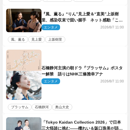
『風、薫る』“りん”見上愛＆“直美”上坂樹
里、感染収束で固い握手 ネット感動「この
バディは最強」「アツい」
エンタメ
2026/8/7 11:00
風、薫る
見上愛
上坂樹里
石橋静河主演の朝ドラ『ブラッサム』ポスタ
ー解禁 語りはNHK三條雅幸アナ
エンタメ
2026/8/7 11:00
ブラッサム
石橋静河
奥山大史
「Tokyo Kaidan Collection 2026」で日本
三大怪談に挑む――檀れい＆阪口珠美が語る