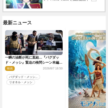
最新ニュース
一瞬の油断が死に直結…『バグダッ
ド・メッシ』緊迫の検問シーン本編解
禁 監督メッセージも到着
映画
2026/8/7 16:50
バグダッド・メッシ...
リオネル・メッシ