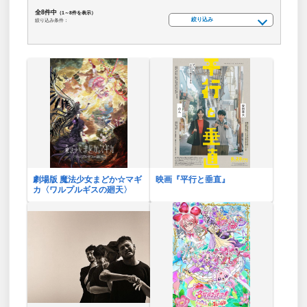
全8件中
（1～8件を表示）
絞り込み
絞り込み条件：
劇場版 魔法少女まどか☆マギ
映画『平行と垂直』
カ〈ワルプルギスの廻天〉