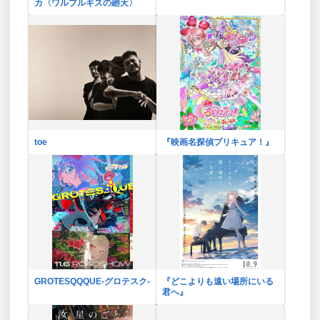
カ〈ワルプルギスの廻天〉
toe
『映画名探偵プリキュア！』
GROTESQQQUE-グロテスク-
『どこよりも遠い場所にいる
君へ』