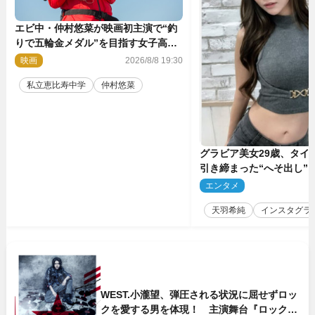
エビ中・仲村悠菜が映画初主演で“釣
りで五輪金メダル”を目指す女子高生
に！ 映画『つりこまち』今秋公開
映画
2026/8/8 19:30
私立恵比寿中学
仲村悠菜
グラビア美女29歳、タイ
引き締まった“へそ出し”
「可愛い過ぎる」
エンタメ
2
天羽希純
インスタグラ
WEST.小瀧望、弾圧される状況に屈せずロッ
クを愛する男を体現！ 主演舞台『ロックン