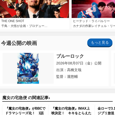
THE ONE SHOT
ヒーテッド・ライバルリー
千鳥・大悟が企画・プロデュー…
カナダの作家レイチェル・リ
今週公開の映画
もっと見る
ブルーロック
2026年08月07日（金）公開
出演：高橋文哉
監督：瀧悠輔
›
魔女の宅急便 の関連記事
『魔女の宅急便』がBBCで
『魔女の宅急便』IMAX上
金ローで3.
ドラマシリーズ化！ 1話
映決定！ キキをとらえた
ジブリ放送