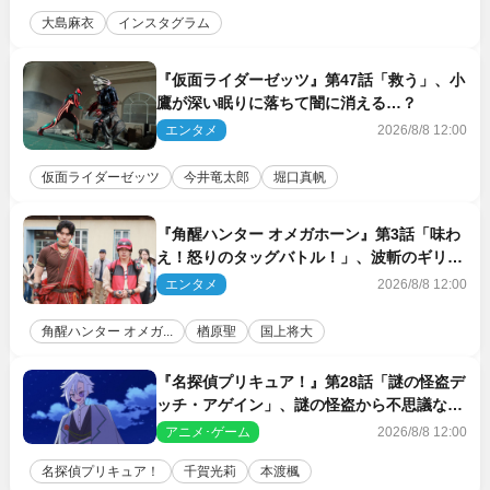
大島麻衣
インスタグラム
『仮面ライダーゼッツ』第47話「救う」、小
鷹が深い眠りに落ちて闇に消える…？
エンタメ
2026/8/8 12:00
仮面ライダーゼッツ
今井竜太郎
堀口真帆
『角醒ハンター オメガホーン』第3話「味わ
え！怒りのタッグバトル！」、波斬のギリコ
がハンターバトルを挑んできた！
エンタメ
2026/8/8 12:00
角醒ハンター オメガ...
楢原聖
国上将大
『名探偵プリキュア！』第28話「謎の怪盗デ
ッチ・アゲイン」、謎の怪盗から不思議な予
告状が届く
アニメ･ゲーム
2026/8/8 12:00
名探偵プリキュア！
千賀光莉
本渡楓