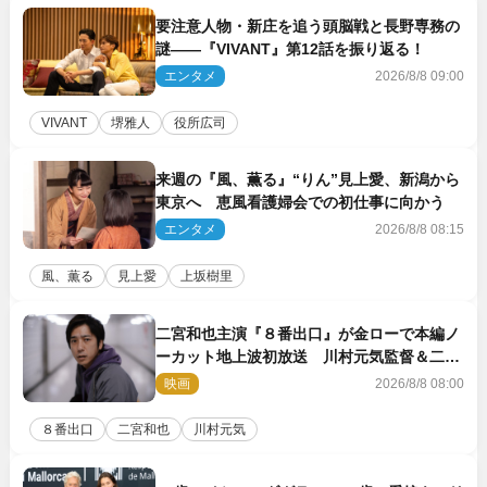
要注意人物・新庄を追う頭脳戦と長野専務の
謎――『VIVANT』第12話を振り返る！
エンタメ
2026/8/8 09:00
VIVANT
堺雅人
役所広司
来週の『風、薫る』“りん”見上愛、新潟から
東京へ 恵風看護婦会での初仕事に向かう
エンタメ
2026/8/8 08:15
風、薫る
見上愛
上坂樹里
二宮和也主演『８番出口』が金ローで本編ノ
ーカット地上波初放送 川村元気監督＆二宮
コメント到着
映画
2026/8/8 08:00
８番出口
二宮和也
川村元気