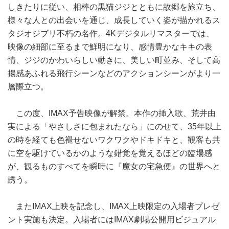
しきたりに従い、相棒の黒猫ジジとともに故郷を旅立ち、
様々な人との出会いを通じ、成長していく姿が描かれるス
タジオジブリ不朽の名作。4Kデジタルリマスターでは、
映像の細部に至るまで鮮明になり、感情豊かなキキの表
情、ジジのかわいらしい動きに、美しい町並み、そして高
揚感あふれる飛行シーンなどのアクションシーンがより一
層際立つ。
この度、IMAX予告映像が解禁。本作の挿入歌、荒井由
実による「やさしさに包まれたなら」にのせて、35年以上
の時を経ても色褪せないワクワクやドキドキと、観客も共
に空を駆けているかのような錯覚を覚えるほどの臨場感
が、観るものすべてを瞬時に『魔女の宅急便』の世界へと
誘う。
またIMAX上映を記念し、IMAX上映限定の入場者プレゼ
ント実施も決定。入場者にはIMAX劇場公開用ビジュアル