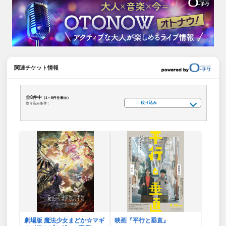
関連チケット情報
全8件中
（1～8件を表示）
絞り込み
絞り込み条件：
劇場版 魔法少女まどか☆マギ
映画『平行と垂直』