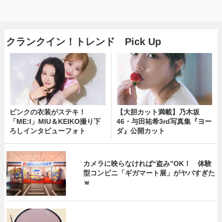
クランクイン！トレンド Pick Up
ピンクの衣装がステキ！
【大胆カット満載】乃木坂
「ME:I」MIU＆KEIKO撮り下
46・与田祐希3rd写真集『ヨー
ろしインタビューフォト
ダ』公開カット
カメラに映らなければ“盗み”OK！ 体験
型コンビニ「ギガマート展」がヤバすぎた
ｗ