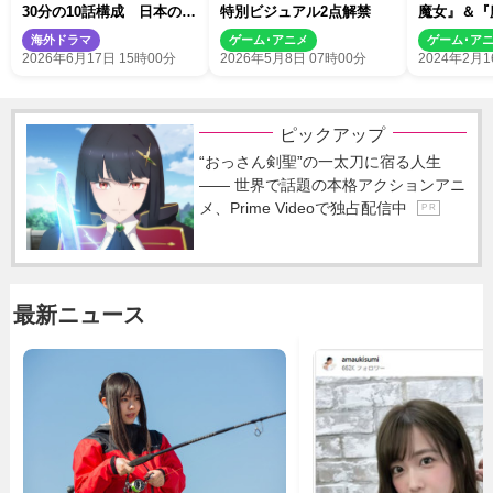
30分の10話構成 日本の
特別ビジュアル2点解禁
魔女』＆『
KADOKAWAとタッグ
春の魔女ま
海外ドラマ
ゲーム･アニメ
ゲーム･ア
2026年6月17日 15時00分
2026年5月8日 07時00分
2024年2月1
ピックアップ
“おっさん剣聖”の一太刀に宿る人生
―― 世界で話題の本格アクションアニ
メ、Prime Videoで独占配信中
P R
最新ニュース