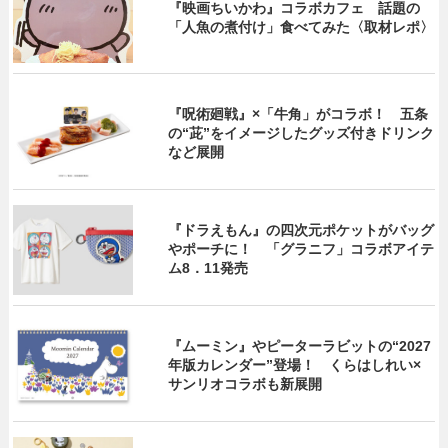
『映画ちいかわ』コラボカフェ 話題の
「人魚の煮付け」食べてみた〈取材レポ〉
『呪術廻戦』×「牛角」がコラボ！ 五条
の“茈”をイメージしたグッズ付きドリンク
など展開
『ドラえもん』の四次元ポケットがバッグ
やポーチに！ 「グラニフ」コラボアイテ
ム8．11発売
『ムーミン』やピーターラビットの“2027
年版カレンダー”登場！ くらはしれい×
サンリオコラボも新展開