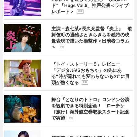
ド” 「Hugs Vol.6」神戸公演＜ライブ
レポート＞
P R
主演・森七菜×長久允監督『炎上』 歌
舞伎町の過酷さときらきらを独特の映
像表現で描いた衝撃作＜出演者コラム
＞
P R
『トイ・ストーリー５』レビュー
「デジタルVSおもちゃ」の先にあ
る“時が流れても変わらないもの”に目
頭が熱くなる
P R
舞台『となりのトトロ』ロンドン公演
を観劇できる特別企画！ ローチケ
［旅行］海外航空券取扱スタート記念
で実施
P R