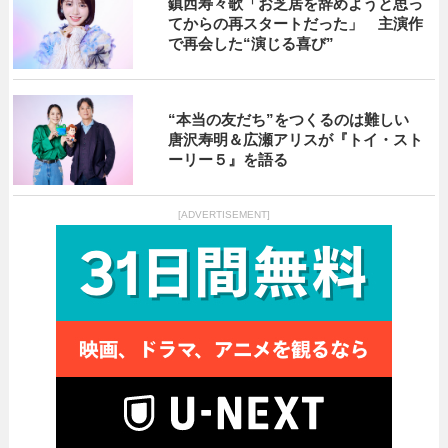
鎮西寿々歌「お芝居を辞めようと思っ
てからの再スタートだった」 主演作
で再会した“演じる喜び”
“本当の友だち”をつくるのは難しい
唐沢寿明＆広瀬アリスが『トイ・スト
ーリー５』を語る
[ADVERTISEMENT]