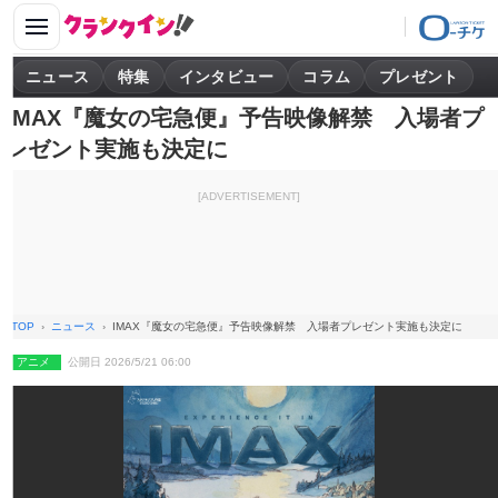
ニュース
特集
インタビュー
コラム
プレゼント
IMAX『魔女の宅急便』予告映像解禁 入場者プ
レゼント実施も決定に
[ADVERTISEMENT]
TOP
ニュース
IMAX『魔女の宅急便』予告映像解禁 入場者プレゼント実施も決定に
アニメ
公開日 2026/5/21 06:00