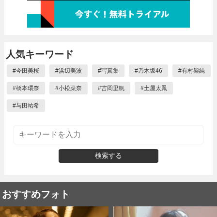
人気キーワード
#
今田美桜
#
浜辺美波
#
写真集
#
乃木坂46
#
有村架純
#
橋本環奈
#
小松菜奈
#
吉岡里帆
#
土屋太鳳
#
与田祐希
検索する
おすすめフォト