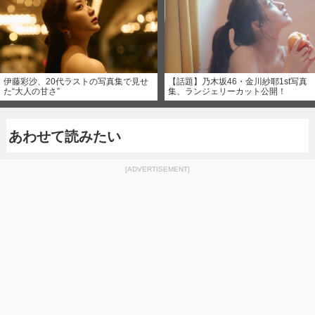
伊藤彩沙、20代ラストの写真集で見せ
【話題】乃木坂46・金川紗耶1st写真
た“大人の甘さ”
集、ランジェリーカット公開！
あわせて読みたい
[ADVERTISEMENT]