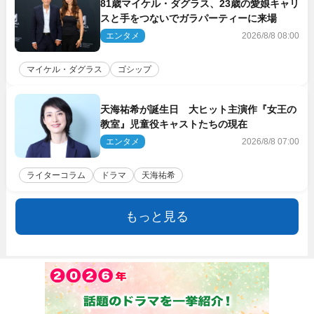
81歳マイケル・ダグラス、23歳の愛娘キャリ
スと手をつないでガラパーティーに来場
エンタメ
2026/8/8 08:00
マイケル・ダグラス
ゴシップ
天海祐希が誕生日 大ヒット主演作『女王の
教室』児童役キャストたちの現在
エンタメ
2026/8/8 07:00
ライターコラム
ドラマ
天海祐希
もっと見る