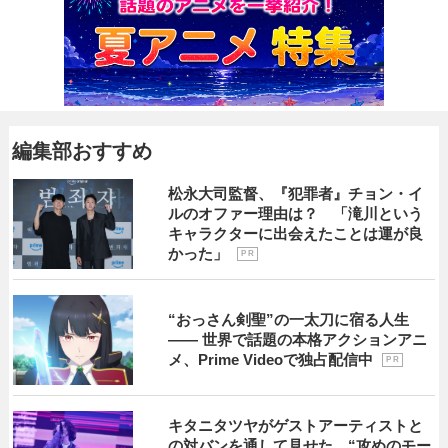
編集部おすすめ
松永大司監督、『犯罪者』チョン・イ
ルのオファー理由は？ 「滝川という
キャラクターに出会えたことは運が良
かった」
P R
“おっさん剣聖”の一太刀に宿る人生
―― 世界で話題の本格アクションアニ
メ、Prime Videoで独占配信中
P R
キタニタツヤがゲストアーティストと
の対バンを通して見せた、“攻めのモー