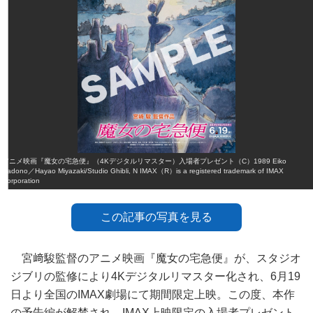
アニメ映画『魔女の宅急便』（4Kデジタルリマスター）入場者プレゼント（C）1989 Eiko
Kadono／Hayao Miyazaki/Studio Ghibli, N IMAX（R）is a registered trademark of IMAX
Corporation
この記事の写真を見る
宮﨑駿監督のアニメ映画『魔女の宅急便』が、スタジオ
ジブリの監修により4Kデジタルリマスター化され、6月19
日より全国のIMAX劇場にて期間限定上映。この度、本作
の予告編が解禁され、IMAX上映限定の入場者プレゼント