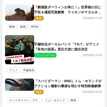
『劇場版ダーウィンが来た！』世界猫の日に
予告＆場面写真解禁 ライオンやマヌルネコ
の赤ちゃんが大集合
映画
2026/8/8 11:00
動物
映画
MISIA
手越祐也ボーカルバンド「T.N.T」がアニメ
『朱色の仮面』宣伝大使に就任決定
アニメ･ゲーム
2026/8/8 10:00
アニメ
手越祐也
『スパイダーマン：BND』トム・ホランドが
アクション撮影の裏側を明かす特別映像解禁
映画
2026/8/8 10:00
スパイダーマン：ブラ...
トム・ホランド
映画