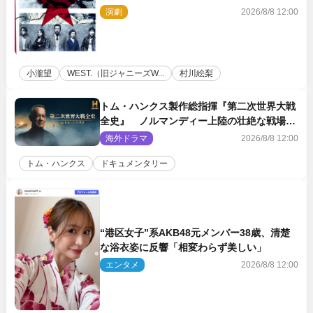
ロール』ビジュアル解禁
演劇
2026/8/8 12:00
小瀧望
WEST.（旧ジャニーズW...
村川絵梨
トム・ハンクス製作総指揮『第二次世界大戦
全史』 ノルマンディー上陸の壮絶な戦場を
収めた特別映像解禁
海外ドラマ
2026/8/8 12:00
トム・ハンクス
ドキュメンタリー
“港区女子”系AKB48元メンバー38歳、清楚
な浴衣姿に反響「相変わらず美しい」
エンタメ
2026/8/8 12:00