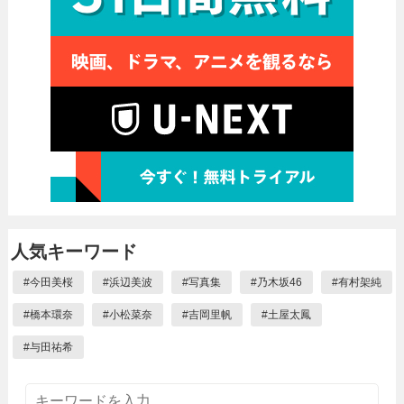
人気キーワード
#
今田美桜
#
浜辺美波
#
写真集
#
乃木坂46
#
有村架純
#
橋本環奈
#
小松菜奈
#
吉岡里帆
#
土屋太鳳
#
与田祐希