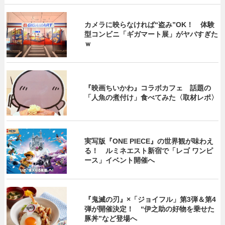
カメラに映らなければ“盗み”OK！ 体験
型コンビニ「ギガマート展」がヤバすぎた
ｗ
『映画ちいかわ』コラボカフェ 話題の
「人魚の煮付け」食べてみた〈取材レポ〉
実写版『ONE PIECE』の世界観が味わえ
る！ ルミネエスト新宿で「レゴ ワンピ
ース」イベント開催へ
『鬼滅の刃』×「ジョイフル」第3弾＆第4
弾が開催決定！ “伊之助の好物を乗せた
豚丼”など登場へ