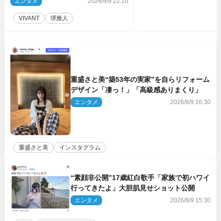
エンタメ
2026/8/9 22:10
VIVANT
堺雅人
重盛さと美“築53年の実家”を自らリフォーム
デザイン「凄っ！」「高級感ありまくり」
エンタメ
2026/8/9 16:30
重盛さと美
インスタグラム
“素顔非公開”17歳紅白歌手「家族で初ハワイ
行ってきたよ」大胆肌見せショット公開
エンタメ
2026/8/9 15:30