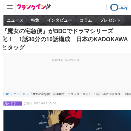
ニュース
特集
インタビュー
コラム
プレゼント
『魔女の宅急便』がBBCでドラマシリーズ
化！ 1話30分の10話構成 日本のKADOKAWA
とタッグ
[ADVERTISEMENT]
TOP
ニュース
『魔女の宅急便』がBBCでドラマシリーズ化！ 1話30分の10話構成 日本の
海外ドラマ
公開日 2026/6/17 15:00