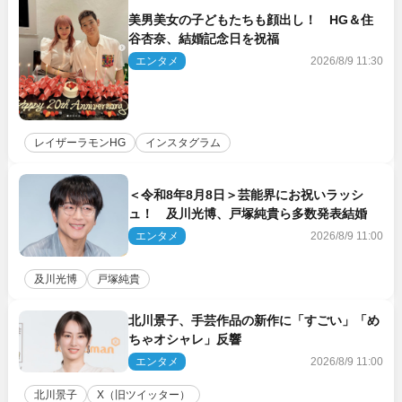
美男美女の子どもたちも顔出し！ HG＆住
谷杏奈、結婚記念日を祝福
エンタメ
2026/8/9 11:30
レイザーラモンHG
インスタグラム
＜令和8年8月8日＞芸能界にお祝いラッシ
ュ！ 及川光博、戸塚純貴ら多数発表結婚
エンタメ
2026/8/9 11:00
及川光博
戸塚純貴
北川景子、手芸作品の新作に「すごい」「め
ちゃオシャレ」反響
エンタメ
2026/8/9 11:00
北川景子
X（旧ツイッター）