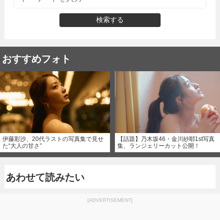
検索する
おすすめフォト
伊藤彩沙、20代ラストの写真集で見せ
【話題】乃木坂46・金川紗耶1st写真
た“大人の甘さ”
集、ランジェリーカット公開！
あわせて読みたい
[ADVERTISEMENT]