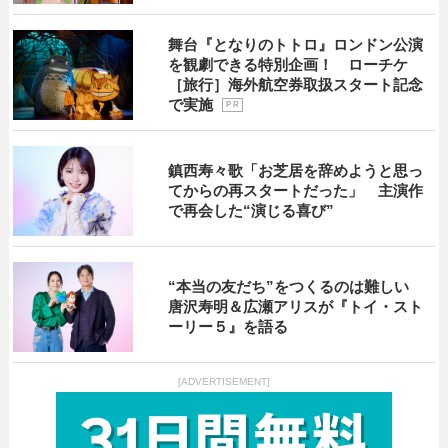
舞台『となりのトトロ』ロンドン公演
を観劇できる特別企画！ ローチケ
［旅行］海外航空券取扱スタート記念
で実施
P R
鎮西寿々歌「お芝居を辞めようと思っ
てからの再スタートだった」 主演作
で再会した“演じる喜び”
“本当の友だち”をつくるのは難しい
唐沢寿明＆広瀬アリスが『トイ・スト
ーリー５』を語る
[ADVERTISEMENT]