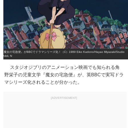
『魔女の宅急便』がBBCでドラマシリーズ化！（C）1989 Eiko Kadono/Hayao Miyazaki/Studio
Ghibli, N
スタジオジブリのアニメーション映画でも知られる角
野栄子の児童文学『魔女の宅急便』が、英BBCで実写ドラ
マシリーズ化されることが分かった。
[ADVERTISEMENT]