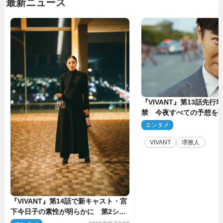
最新ニュース
『VIVANT』第13話先行
禁 今夜すべての予想を
ーンが…
エンタメ
2
VIVANT
堺雅人
『VIVANT』第14話で新キャスト・宮
下今日子の素性が明らかに 第2シー
ズンのキーパーソンの1人