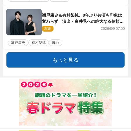
瀬戸康史＆有村架純、9年ぶり共演も印象は
変わらず 演出・白井晃への絶大なる信頼を
胸に舞台『キュー』に挑む
演劇
2026/8/9 07:00
瀬戸康史
有村架純
舞台
もっと見る