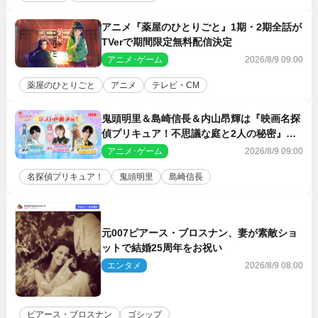
アニメ『薬屋のひとりごと』1期・2期全話が
TVerで期間限定無料配信決定
アニメ･ゲーム
2026/8/9 09:00
薬屋のひとりごと
アニメ
テレビ・CM
鬼頭明里＆島崎信長＆内山昂輝は『映画名探
偵プリキュア！不思議な庭と2人の秘密』ゲ
スト声優に決定
アニメ･ゲーム
2026/8/9 09:00
名探偵プリキュア！
鬼頭明里
島崎信長
元007ピアース・ブロスナン、妻が素敵ショ
ットで結婚25周年をお祝い
エンタメ
2026/8/9 08:00
ピアース・ブロスナン
ゴシップ