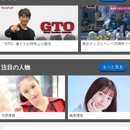
『GTO』連ドラが28年ぶり復活
東京ディズニーシー25周年イ
注目の人物
もっと見る
今田美桜
橋本環奈