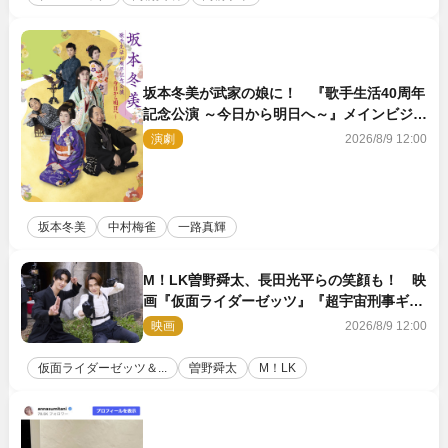
坂本冬美が武家の娘に！ 『歌手生活40周年
記念公演 ～今日から明日へ～』メインビジュ
アル公開
演劇
2026/8/9 12:00
坂本冬美
中村梅雀
一路真輝
M！LK曽野舜太、長田光平らの笑顔も！ 映
画『仮面ライダーゼッツ』『超宇宙刑事ギャ
バン インフィニティ』オフショット到着
映画
2026/8/9 12:00
仮面ライダーゼッツ＆...
曽野舜太
M！LK