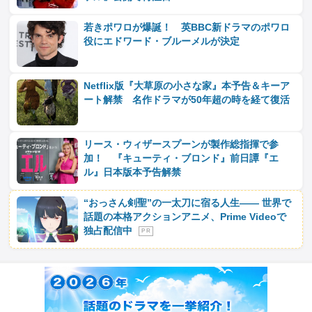
若きポワロが爆誕！ 英BBC新ドラマのポワロ
役にエドワード・ブルーメルが決定
Netflix版『大草原の小さな家』本予告＆キーア
ート解禁 名作ドラマが50年超の時を経て復活
リース・ウィザースプーンが製作総指揮で参
加！ 『キューティ・ブロンド』前日譚『エ
ル』日本版本予告解禁
“おっさん剣聖”の一太刀に宿る人生―― 世界で
話題の本格アクションアニメ、Prime Videoで
独占配信中
P R