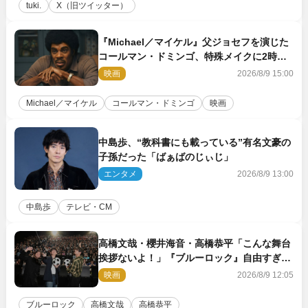
tuki.
X（旧ツイッター）
『Michael／マイケル』父ジョセフを演じた
コールマン・ドミンゴ、特殊メイクに2時間
半かかっていた
映画
2026/8/9 15:00
Michael／マイケル
コールマン・ドミンゴ
映画
中島歩、“教科書にも載っている”有名文豪の
子孫だった「ばぁばのじぃじ」
エンタメ
2026/8/9 13:00
中島歩
テレビ・CM
高橋文哉・櫻井海音・高橋恭平「こんな舞台
挨拶ないよ！」『ブルーロック』自由すぎる
イベントレポート
映画
2026/8/9 12:05
ブルーロック
高橋文哉
高橋恭平