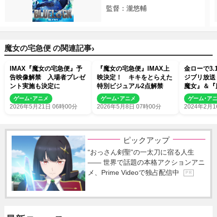
監督：瀧悠輔
›
魔女の宅急便 の関連記事
IMAX『魔女の宅急便』予
『魔女の宅急便』IMAX上
金ローで3.
告映像解禁 入場者プレゼ
映決定！ キキをとらえた
ジブリ放送
ント実施も決定に
特別ビジュアル2点解禁
魔女』＆『
春の魔女ま
ゲーム･アニメ
ゲーム･アニメ
ゲーム･ア
2026年5月21日 06時00分
2026年5月8日 07時00分
2024年2月1
ピックアップ
“おっさん剣聖”の一太刀に宿る人生
―― 世界で話題の本格アクションアニ
メ、Prime Videoで独占配信中
P R