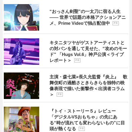
“おっさん剣聖”の一太刀に宿る人生
―― 世界で話題の本格アクションアニ
メ、Prime Videoで独占配信中
P R
キタニタツヤがゲストアーティストと
の対バンを通して見せた、“攻めのモー
ド” 「Hugs Vol.6」神戸公演＜ライブ
レポート＞
P R
主演・森七菜×長久允監督『炎上』 歌
舞伎町の過酷さときらきらを独特の映
像表現で描いた衝撃作＜出演者コラム
＞
P R
『トイ・ストーリー５』レビュー
「デジタルVSおもちゃ」の先にあ
る“時が流れても変わらないもの”に目
頭が熱くなる
P R