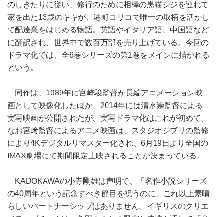
のしきたりに従い、修行のために相棒の黒猫ジジを連れて
家を出た13歳のキキが、港町コリコで唯一の取柄を活かし
て配達業をはじめる物語。英語やイタリア語、中国語など
に翻訳され、世界中で数百万部を売り上げている。今回の
ドラマ化では、全6巻シリーズの第1巻をメインに描かれる
という。
同作は、1989年に宮崎駿監督が長編アニメーション映
画として映像化したほか、2014年には清水崇監督による
実写映画が公開されたが、実写ドラマ化はこれが初めて。
なお宮﨑監督によるアニメ映画は、スタジオジブリの監修
により4Kデジタルリマスター化され、6月19日より全国の
IMAX劇場にて期間限定上映されることが決まっている。
KADOKAWAの小寺剛雄は声明で、「名作小説シリーズ
の40周年という記念すべき節目を祝うのに、これ以上素晴
らしいパートナーシップはありません。イギリスのクリエ