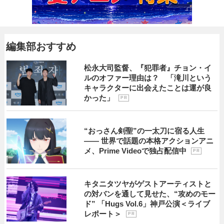
編集部おすすめ
松永大司監督、『犯罪者』チョン・イ
ルのオファー理由は？ 「滝川という
キャラクターに出会えたことは運が良
かった」
P R
“おっさん剣聖”の一太刀に宿る人生
―― 世界で話題の本格アクションアニ
メ、Prime Videoで独占配信中
P R
キタニタツヤがゲストアーティストと
の対バンを通して見せた、“攻めのモー
ド” 「Hugs Vol.6」神戸公演＜ライブ
レポート＞
P R