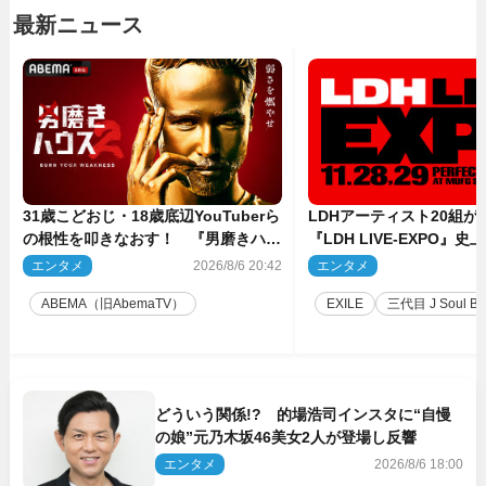
最新ニュース
31歳こどおじ・18歳底辺YouTuberら
LDHアーティスト20組
の根性を叩きなおす！ 『男磨きハウ
『LDH LIVE‐EXPO』
ス』第2弾コーチ陣発表
技場で開催決定
エンタメ
2026/8/6 20:42
エンタメ
2
ABEMA（旧AbemaTV）
EXILE
三代目 J Soul Brot
どういう関係!? 的場浩司インスタに“自慢
の娘”元乃木坂46美女2人が登場し反響
エンタメ
2026/8/6 18:00