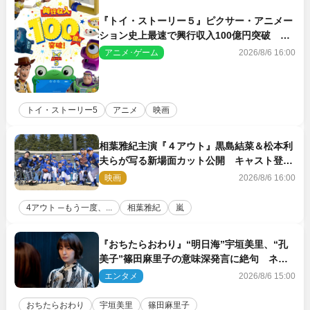
『トイ・ストーリー５』ピクサー・アニメー
ション史上最速で興行収入100億円突破 シ
リーズNo.1興収が目前
アニメ･ゲーム
2026/8/6 16:00
トイ・ストーリー5
アニメ
映画
相葉雅紀主演『４アウト』黒島結菜＆松本利
夫らが写る新場面カット公開 キャスト登壇
イベントも決定
映画
2026/8/6 16:00
4アウト ─もう一度、...
相葉雅紀
嵐
『おちたらおわり』“明日海”宇垣美里、“孔
美子”篠田麻里子の意味深発言に絶句 ネッ
ト驚き「まさか」「意外な展開」
エンタメ
2026/8/6 15:00
おちたらおわり
宇垣美里
篠田麻里子