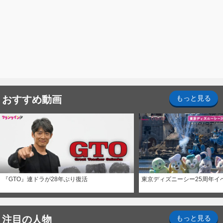
おすすめ動画
もっと見る
『GTO』連ドラが28年ぶり復活
東京ディズニーシー25周年イ
注目の人物
もっと見る