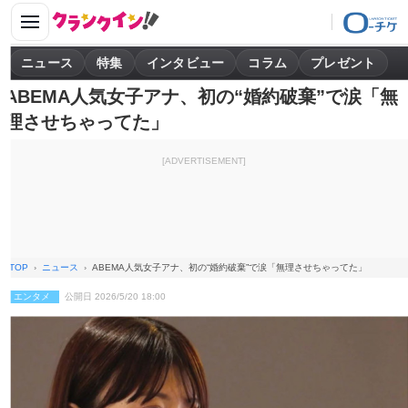
ニュース
特集
インタビュー
コラム
プレゼント
ABEMA人気女子アナ、初の“婚約破棄”で涙「無
理させちゃってた」
[ADVERTISEMENT]
TOP
ニュース
ABEMA人気女子アナ、初の“婚約破棄”で涙「無理させちゃってた」
エンタメ
公開日 2026/5/20 18:00