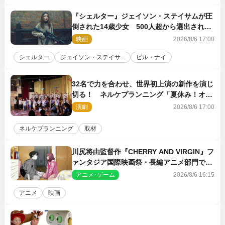
『シェルター』ジェイソン・ステイサムが圧
倒された14歳少女 500人超から選出された
新鋭ボディ・レイ・ブレスナックとは
映画
2026/8/6 17:00
シェルター
ジェイソン・ステイサ...
ビル・ナイ
32名で力を合わせ、世界初上演の新作を演じ
切る！ ネルケプランニング「夏休み！オ
ン・ワークショップ2026」レポート【最終
演劇
2026/8/6 17:00
日】
ネルケプランニング
取材
川尻将由監督作『CHERRY AND VIRGIN』フ
ァンタジア国際映画祭・長編アニメ部門で観
客賞・金賞受賞！
アニメ･ゲーム
2026/8/6 16:15
アニメ
映画