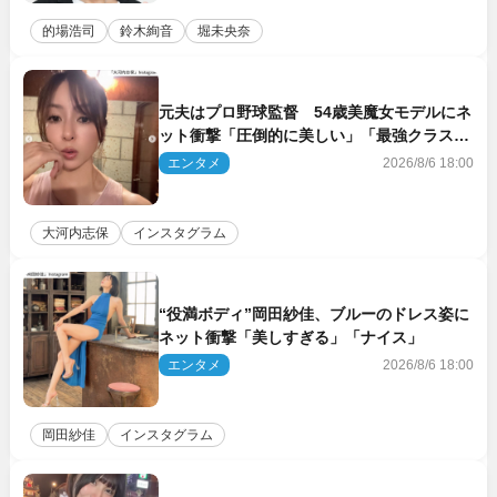
的場浩司
鈴木絢音
堀未央奈
元夫はプロ野球監督 54歳美魔女モデルにネ
ット衝撃「圧倒的に美しい」「最強クラス」
「うっとり」
エンタメ
2026/8/6 18:00
大河内志保
インスタグラム
“役満ボディ”岡田紗佳、ブルーのドレス姿に
ネット衝撃「美しすぎる」「ナイス」
エンタメ
2026/8/6 18:00
岡田紗佳
インスタグラム