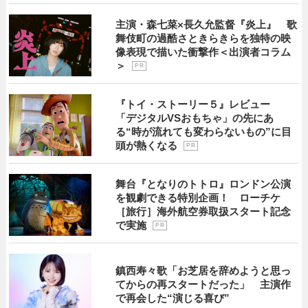
主演・森七菜×長久允監督『炎上』 歌
舞伎町の過酷さときらきらを独特の映
像表現で描いた衝撃作＜出演者コラム
＞
P R
『トイ・ストーリー５』レビュー
「デジタルVSおもちゃ」の先にあ
る“時が流れても変わらないもの”に目
頭が熱くなる
P R
舞台『となりのトトロ』ロンドン公演
を観劇できる特別企画！ ローチケ
［旅行］海外航空券取扱スタート記念
で実施
P R
鎮西寿々歌「お芝居を辞めようと思っ
てからの再スタートだった」 主演作
で再会した“演じる喜び”