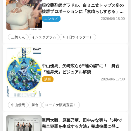
現役薬剤師グラドル、白ミニ丈トップス姿の
抜群プロポーションに「素晴らしすぎる」
「すっっっご！」とネット絶賛
エンタメ
2026/8/6 18:00
三橋くん
インスタグラム
X（旧ツイッター）
中山優馬、矢崎広らが“蛙の姿”に！ 舞台
『蛙昇天』ビジュアル解禁
演劇
2026/8/6 17:30
中山優馬
舞台
ローチケ演劇宣言！
重岡大毅、原菜乃華、田中みな実ら『5秒で
完全犯罪を生成する方法』完成披露に登