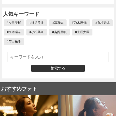
人気キーワード
#
今田美桜
#
浜辺美波
#
写真集
#
乃木坂46
#
有村架純
#
橋本環奈
#
小松菜奈
#
吉岡里帆
#
土屋太鳳
#
与田祐希
検索する
おすすめフォト