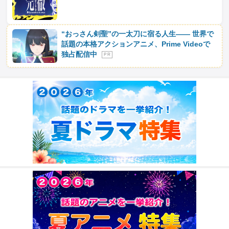
“おっさん剣聖”の一太刀に宿る人生―― 世界で
話題の本格アクションアニメ、Prime Videoで
独占配信中
P R