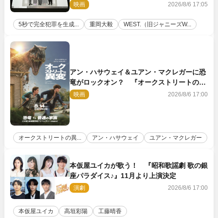
壇！ それぞれのAI活用術も発表
映画
2026/8/6 17:05
5秒で完全犯罪を生成...
重岡大毅
WEST.（旧ジャニーズW...
アン・ハサウェイ＆ユアン・マクレガーに恐
竜がロックオン？ 『オークストリートの異
変』新ビジュアル＆本編映像初解禁
映画
2026/8/6 17:00
オークストリートの異...
アン・ハサウェイ
ユアン・マクレガー
本仮屋ユイカが歌う！ 『昭和歌謡劇 歌の銀
座パラダイス♪』11月より上演決定
演劇
2026/8/6 17:00
本仮屋ユイカ
高垣彩陽
工藤晴香