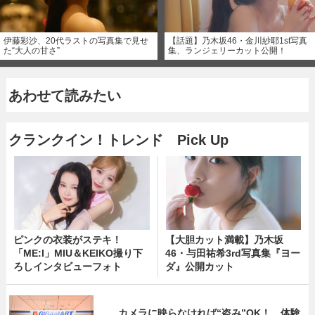
伊藤彩沙、20代ラストの写真集で見せ
【話題】乃木坂46・金川紗耶1st写真
た“大人の甘さ”
集、ランジェリーカット公開！
あわせて読みたい
クランクイン！トレンド Pick Up
ピンクの衣装がステキ！
【大胆カット満載】乃木坂
「ME:I」MIU＆KEIKO撮り下
46・与田祐希3rd写真集『ヨー
ろしインタビューフォト
ダ』公開カット
カメラに映らなければ“盗み”OK！ 体験