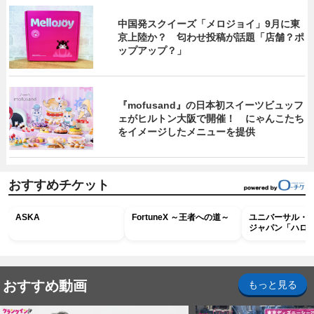
中国発スクイーズ「メロジョイ」9月に東
京上陸か？ 匂わせ投稿が話題「店舗？ポ
ップアップ？」
『mofusand』の日本初スイーツビュッフ
ェがヒルトン大阪で開催！ にゃんこたち
をイメージしたメニューを提供
おすすめチケット
ASKA
FortuneX ～王者への道～
ユニバーサル・
ジャパン「ハロ
ホラー・ナイト 
ナイト～パス」
おすすめ動画
もっと見る