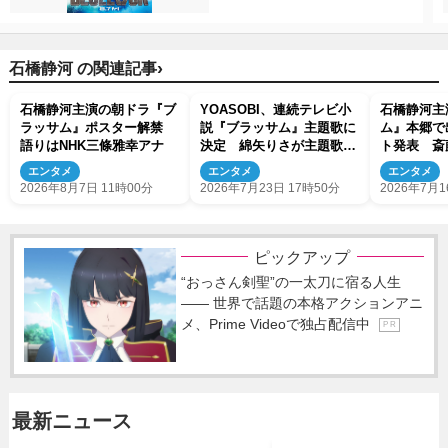
›
石橋静河 の関連記事
石橋静河主演の朝ドラ『ブ
YOASOBI、連続テレビ小
石橋静河主
ラッサム』ポスター解禁
説『ブラッサム』主題歌に
ム』本郷で
語りはNHK三條雅幸アナ
決定 綿矢りさが主題歌原
ト発表 斎
作小説を書き下ろし
り・ヨネダ2
エンタメ
エンタメ
エンタメ
2026年8月7日 11時00分
2026年7月23日 17時50分
2026年7月1
ピックアップ
“おっさん剣聖”の一太刀に宿る人生
―― 世界で話題の本格アクションアニ
メ、Prime Videoで独占配信中
P R
最新ニュース