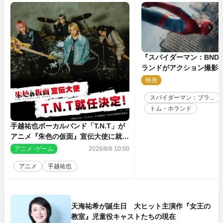
『スパイダーマン：BND
ランドがアクション撮影
す特別映像解禁
映画
2
スパイダーマン：ブラ...
トム・ホランド
手越祐也ボーカルバンド「T.N.T」が
アニメ『朱色の仮面』宣伝大使に就任
決定
アニメ･ゲーム
2026/8/8 10:00
アニメ
手越祐也
天海祐希が誕生日 大ヒット主演作『女王の
教室』児童役キャストたちの現在