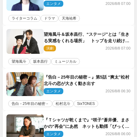
エンタメ
2026/8/8 07:00
ライターコラム
ドラマ
天海祐希
望海風斗＆坂本昌行、“ステージ”とは「生き
る実感をくれる場所」 トップを走り続ける
原動力を語る
演劇
2026/8/8 07:00
望海風斗
坂本昌行
ミュージカル
『告白－25年目の秘密－』第5話 “爽太”松村
北斗の恋が大きく動き出す
エンタメ
2026/8/8 06:30
告白－25年目の秘密－
松村北斗
SixTONES
『Ｔシャツが乾くまで』“咲子”蒼井優、まさ
かの“再会”にあ然 ネットも動揺「びっくり
した!!」「今さら?!」（ネタバレあり）
エンタメ
2026/8/8 06:00