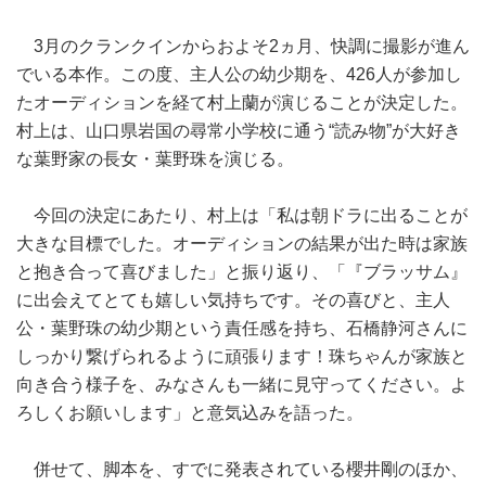
3月のクランクインからおよそ2ヵ月、快調に撮影が進ん
でいる本作。この度、主人公の幼少期を、426人が参加し
たオーディションを経て村上蘭が演じることが決定した。
村上は、山口県岩国の尋常小学校に通う“読み物”が大好き
な葉野家の長女・葉野珠を演じる。
今回の決定にあたり、村上は「私は朝ドラに出ることが
大きな目標でした。オーディションの結果が出た時は家族
と抱き合って喜びました」と振り返り、「『ブラッサム』
に出会えてとても嬉しい気持ちです。その喜びと、主人
公・葉野珠の幼少期という責任感を持ち、石橋静河さんに
しっかり繋げられるように頑張ります！珠ちゃんが家族と
向き合う様子を、みなさんも一緒に見守ってください。よ
ろしくお願いします」と意気込みを語った。
併せて、脚本を、すでに発表されている櫻井剛のほか、