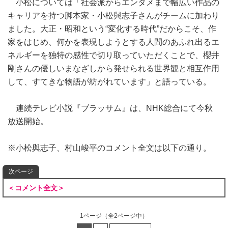
小松については「社会派からエンタメまで幅広い作品の
キャリアを持つ脚本家・小松與志子さんがチームに加わり
ました。大正・昭和という“変化する時代”だからこそ、作
家をはじめ、何かを表現しようとする人間のあふれ出るエ
ネルギーを独特の感性で切り取っていただくことで、櫻井
剛さんの優しいまなざしから発せられる世界観と相互作用
して、すてきな物語が紡がれています」と語っている。
連続テレビ小説『ブラッサム』は、NHK総合にて今秋
放送開始。
※小松與志子、村山峻平のコメント全文は以下の通り。
次ページ
＜コメント全文＞
1ページ
（全2ページ中）