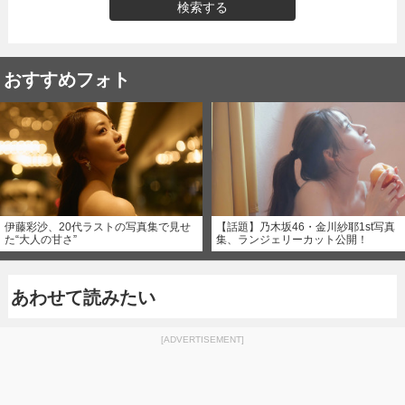
検索する
おすすめフォト
伊藤彩沙、20代ラストの写真集で見せ
【話題】乃木坂46・金川紗耶1st写真
た“大人の甘さ”
集、ランジェリーカット公開！
あわせて読みたい
[ADVERTISEMENT]