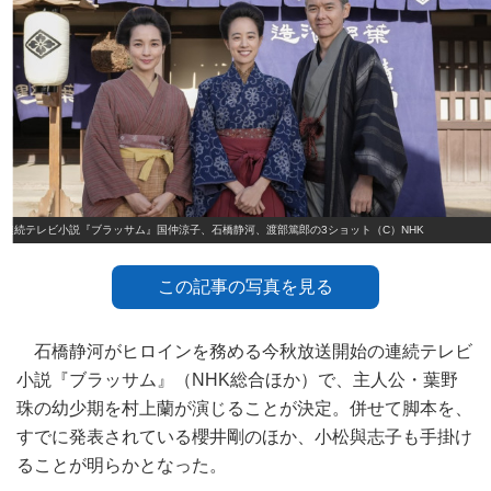
連続テレビ小説『ブラッサム』国仲涼子、石橋静河、渡部篤郎の3ショット（C）NHK
この記事の写真を見る
石橋静河がヒロインを務める今秋放送開始の連続テレビ
小説『ブラッサム』（NHK総合ほか）で、主人公・葉野
珠の幼少期を村上蘭が演じることが決定。併せて脚本を、
すでに発表されている櫻井剛のほか、小松與志子も手掛け
ることが明らかとなった。