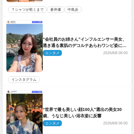
Ｔシャツが乾くまで
蒼井優
中島歩
“会社員のお姉さん”インフルエンサー美女、
透き通る素肌のデコルテあらわワンピ姿に反
響
エンタメ
2026/8/8 06:00
インスタグラム
“世界で最も美しい顔100人”選出の美女30
歳、うなじ美しい浴衣姿に反響
エンタメ
2026/8/8 06:00