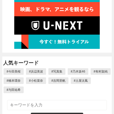
人気キーワード
#
今田美桜
#
浜辺美波
#
写真集
#
乃木坂46
#
有村架純
#
橋本環奈
#
小松菜奈
#
吉岡里帆
#
土屋太鳳
#
与田祐希