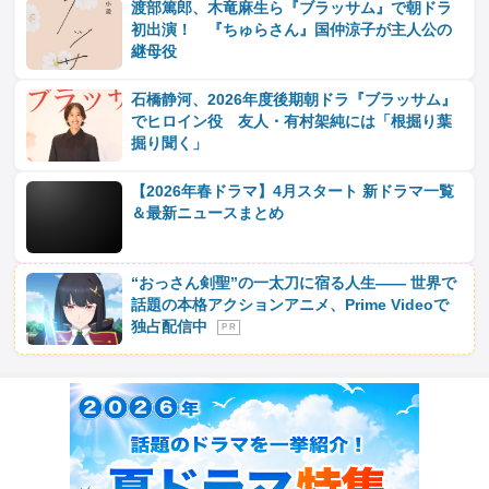
渡部篤郎、木竜麻生ら『ブラッサム』で朝ドラ
初出演！ 『ちゅらさん』国仲涼子が主人公の
継母役
石橋静河、2026年度後期朝ドラ『ブラッサム』
でヒロイン役 友人・有村架純には「根掘り葉
掘り聞く」
【2026年春ドラマ】4月スタート 新ドラマ一覧
＆最新ニュースまとめ
“おっさん剣聖”の一太刀に宿る人生―― 世界で
話題の本格アクションアニメ、Prime Videoで
独占配信中
P R