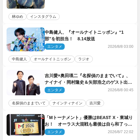
林ゆめ
インスタグラム
中島健人、『オールナイトニッポン』“1
部”を初担当！ 8.14放送
エンタメ
2026/8/8 03:00
中島健人
オールナイトニッポン
ラジオ
吉川愛×奥田瑛二『名探偵のままでいて』、
ナイナイ・岡村隆史＆矢部浩之のゲスト出演
が決定！
エンタメ
2026/8/8 00:45
名探偵のままでいて
ナインティナイン
吉川愛
「Mトーナメント」優勝はBEAST X・東城り
お！ オーラス大混戦も最後は自ら和了って
幕引き
エンタメ
2026/8/7 22:02