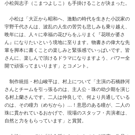
小松與志子（こまつよしこ）も手掛けることが決まった。
小松は「大正から昭和へ、激動の時代を生きた小説家の
宇野千代さんは、波乱の人生の苦労も悲しみも乗り越え、
晩年には、人々に幸福の花びらをふりまく『花咲か婆さ
ん』になりたいという境地に至ります。物書きの偉大な先
輩を脚本に書くことの楽しみと緊張感でいっぱいです。皆
さんに、楽しんで頂けるドラマになりますよう、パワー全
開で頑張ってまいります」とコメント。
制作統括・村山峻平は、村上について「主演の石橋静河
さんとチームを引っ張るのは、主人公・珠の幼少期を演じ
る村上蘭さんです。二人は仲良しで、何より共通している
のは、その瞳力（めぢから）…！意思のある瞳が、二人の
珠に貫かれているおかげで、現場のスタッフ・共演者は、
自然と力をもらっています」と賞賛。