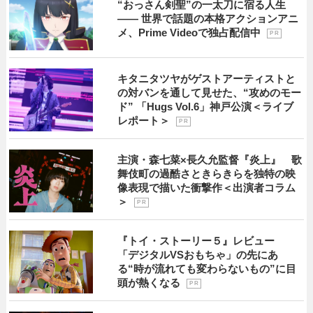
“おっさん剣聖”の一太刀に宿る人生
―― 世界で話題の本格アクションアニ
メ、Prime Videoで独占配信中
P R
キタニタツヤがゲストアーティストと
の対バンを通して見せた、“攻めのモー
ド” 「Hugs Vol.6」神戸公演＜ライブ
レポート＞
P R
主演・森七菜×長久允監督『炎上』 歌
舞伎町の過酷さときらきらを独特の映
像表現で描いた衝撃作＜出演者コラム
＞
P R
『トイ・ストーリー５』レビュー
「デジタルVSおもちゃ」の先にあ
る“時が流れても変わらないもの”に目
頭が熱くなる
P R