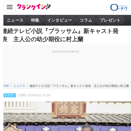
ニュース
特集
インタビュー
コラム
プレゼント
連続テレビ小説『ブラッサム』新キャスト発
表 主人公の幼少期役に村上蘭
[ADVERTISEMENT]
TOP
ニュース
連続テレビ小説『ブラッサム』新キャスト発表 主人公の幼少期役に村上蘭
ドラマ
公開日 2026/5/21 12:35