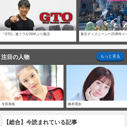
『GTO』連ドラが28年ぶり復活
東京ディズニーシー25周年イ
注目の人物
もっと見る
今田美桜
橋本環奈
【総合】今読まれている記事