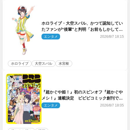
ホロライブ・大空スバル、かつて認知してい
たファンが“後輩”と判明「お前もしかしてあ
のときの？」
エンタメ
2026/8/7 18:15
ホロライブ
大空スバル
水宮枢
『超かぐや姫！』初のスピンオフ『超かぐや
メシ！』連載決定 ビビビコミック創刊で31
作品一挙公開
エンタメ
2026/8/7 18:05