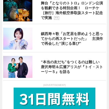
舞台『となりのトトロ』ロンドン公演
を観劇できる特別企画！ ローチケ
［旅行］海外航空券取扱スタート記念
で実施
P R
鎮西寿々歌「お芝居を辞めようと思っ
てからの再スタートだった」 主演作
で再会した“演じる喜び”
“本当の友だち”をつくるのは難しい
唐沢寿明＆広瀬アリスが『トイ・スト
ーリー５』を語る
[ADVERTISEMENT]