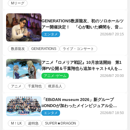
Mリーグ
GENERATIONS数原龍友、初のソロホールツ
アー開催決定！ 「心が動いた瞬間を、音に
乗せてお届けできれば」
エンタメ
2026/8/7 20:15
数原龍友
GENERATIONS
ライブ・コンサート
アニメ『ロメリア戦記』10月放送開始 第1
弾PV公開＆千葉翔也ら追加キャスト4人を発
表
アニメ･ゲーム
2026/8/7 20:00
アニメ
千葉翔也
梶原岳人
「EBiDAN museum 2026」新グループ
iiONDOが加わったメインビジュアル公
開！ 開催記念グッズラインナップも
エンタメ
2026/8/7 18:50
M！LK
超特急
SUPER★DRAGON