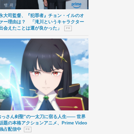
永大司監督、『犯罪者』チョン・イルのオ
ァー理由は？ 「滝川というキャラクター
出会えたことは運が良かった」
P R
おっさん剣聖”の一太刀に宿る人生―― 世界
話題の本格アクションアニメ、Prime Video
独占配信中
P R