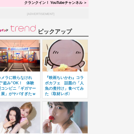
クランクイン！ YouTubeチャンネル ＞
[ADVERTISEMENT]
ピックアップ
カメラに映らなけれ
『映画ちいかわ』コラ
ば“盗み”OK！ 体験
ボカフェ 話題の「人
型コンビニ「ギガマー
魚の煮付け」食べてみ
ト展」がヤバすぎたｗ
た〈取材レポ〉