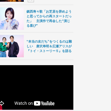
鎮西寿々歌「お芝居を辞めよう
と思ってからの再スタートだっ
た」 主演作で再会した“演じ
る喜び”
“本当の友だち”をつくるのは難
しい 唐沢寿明＆広瀬アリスが
『トイ・ストーリー５』を語る