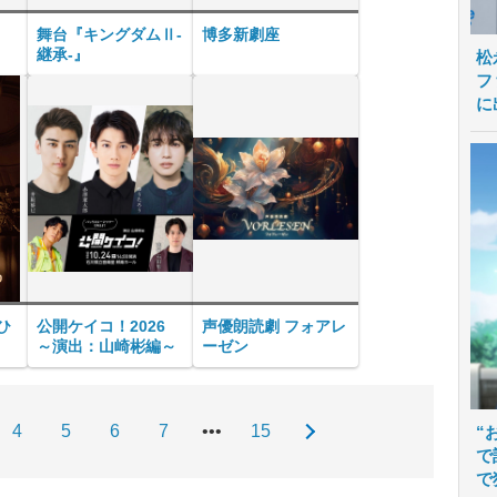
舞台『キングダムⅡ-
博多新劇座
継承-』
松
フ
に
ひ
公開ケイコ！2026
声優朗読劇 フォアレ
～演出：山崎彬編～
ーゼン
4
5
6
7
•••
15
“
で
で