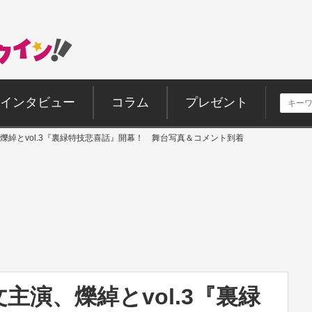
インタビュー
コラム
プレゼント
爍綽とvol.3『裏緑特技悲喜話』開幕！ 舞台写真＆コメント到着
主演、爍綽とvol.3『裏緑