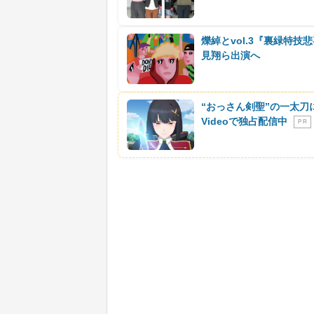
爍綽とvol.3『裏緑特技
見翔ら出演へ
“おっさん剣聖”の一太刀
Videoで独占配信中
P R