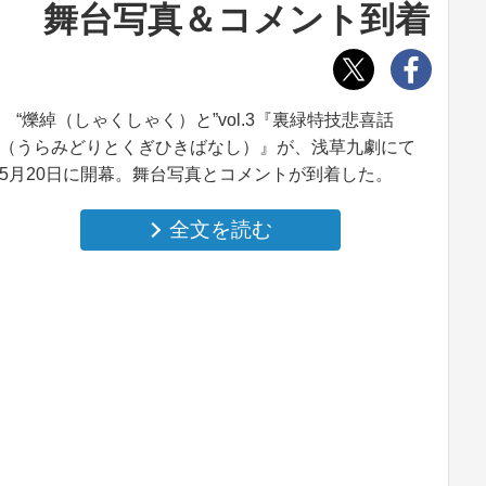
！ 舞台写真＆コメント到着
“爍綽（しゃくしゃく）と”vol.3『裏緑特技悲喜話
（うらみどりとくぎひきばなし）』が、浅草九劇にて
5月20日に開幕。舞台写真とコメントが到着した。
全文を読む