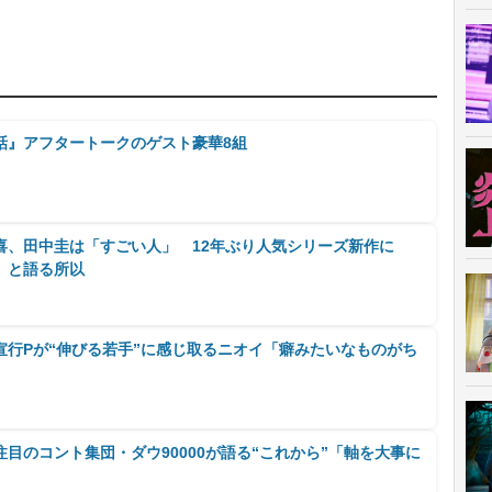
話』アフタートークのゲスト豪華8組
喜、田中圭は「すごい人」 12年ぶり人気シリーズ新作に
」と語る所以
宣行Pが“伸びる若手”に感じ取るニオイ「癖みたいなものがち
目のコント集団・ダウ90000が語る“これから”「軸を大事に