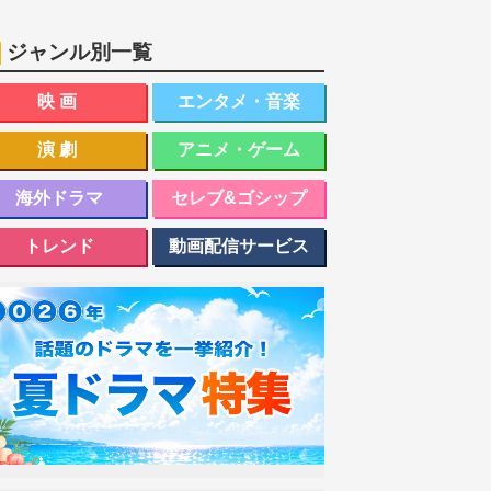
ジャンル別一覧
映画
エンタメ・音楽
演劇
アニメ・ゲーム
海外ドラマ
セレブ&ゴシップ
トレンド
動画配信サービス