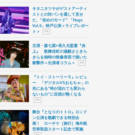
キタニタツヤがゲストアーティ
ストとの対バンを通して見せ
た、“攻めのモード” 「Hugs
Vol.6」神戸公演＜ライブレポー
ト＞
P R
主演・森七菜×長久允監督『炎
上』 歌舞伎町の過酷さときら
きらを独特の映像表現で描いた
衝撃作＜出演者コラム＞
P R
『トイ・ストーリー５』レビュ
ー 「デジタルVSおもちゃ」の
先にある“時が流れても変わら
ないもの”に目頭が熱くなる
P R
舞台『となりのトトロ』ロンド
ン公演を観劇できる特別企
画！ ローチケ［旅行］海外航
空券取扱スタート記念で実施
P R