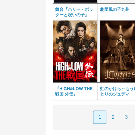
舞台『ハリー・ポッ
劇団風の子九州
ターと呪いの子』
『HiGH&LOW THE
虹のかけら～もう
戦国 外伝』
とりのジュディ
1
2
3