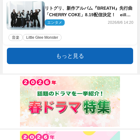
リトグリ、新作アルバム『BREATH』先行曲
「CHERRY COKE」8.19配信決定！ eill書
き下ろしのラブソング
エンタメ
2026/8/6 14:20
音楽
Little Glee Monster
もっと見る