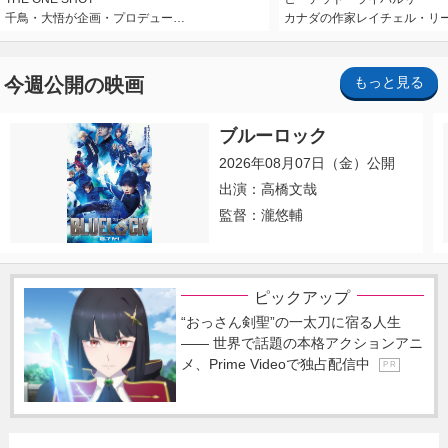
千鳥・大悟が企画・プロデュー…
カナダの作家レイチェル・リ
今週公開の映画
もっと見る
ブルーロック
2026年08月07日（金）公開
出演：高橋文哉
監督：瀧悠輔
ピックアップ
“おっさん剣聖”の一太刀に宿る人生
―― 世界で話題の本格アクションアニ
メ、Prime Videoで独占配信中
P R