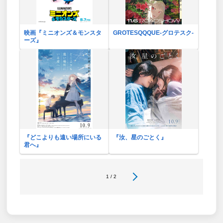
映画『ミニオンズ＆モンスタ
GROTESQQQUE-グロテスク-
ーズ』
『どこよりも遠い場所にいる
『汝、星のごとく』
君へ』
1 / 2