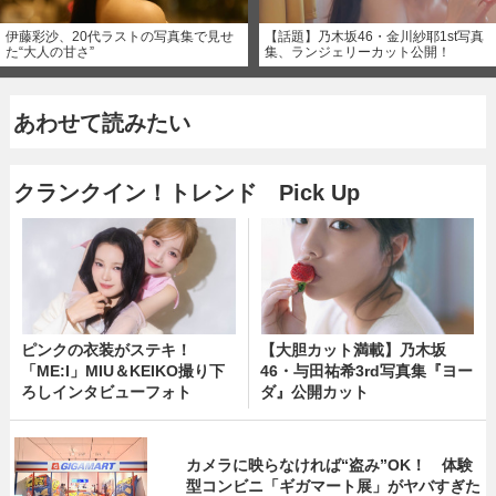
伊藤彩沙、20代ラストの写真集で見せ
【話題】乃木坂46・金川紗耶1st写真
た“大人の甘さ”
集、ランジェリーカット公開！
あわせて読みたい
クランクイン！トレンド Pick Up
ピンクの衣装がステキ！
【大胆カット満載】乃木坂
「ME:I」MIU＆KEIKO撮り下
46・与田祐希3rd写真集『ヨー
ろしインタビューフォト
ダ』公開カット
カメラに映らなければ“盗み”OK！ 体験
型コンビニ「ギガマート展」がヤバすぎた