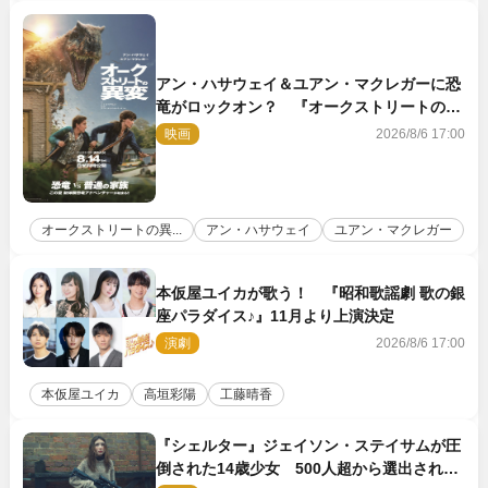
アン・ハサウェイ＆ユアン・マクレガーに恐
竜がロックオン？ 『オークストリートの異
変』新ビジュアル＆本編映像初解禁
映画
2026/8/6 17:00
オークストリートの異...
アン・ハサウェイ
ユアン・マクレガー
本仮屋ユイカが歌う！ 『昭和歌謡劇 歌の銀
座パラダイス♪』11月より上演決定
演劇
2026/8/6 17:00
本仮屋ユイカ
高垣彩陽
工藤晴香
『シェルター』ジェイソン・ステイサムが圧
倒された14歳少女 500人超から選出された