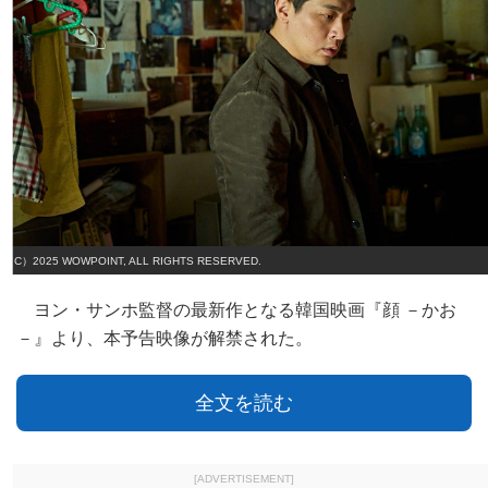
（C）2025 WOWPOINT, ALL RIGHTS RESERVED.
ヨン・サンホ監督の最新作となる韓国映画『顔 －かお
－』より、本予告映像が解禁された。
全文を読む
[ADVERTISEMENT]