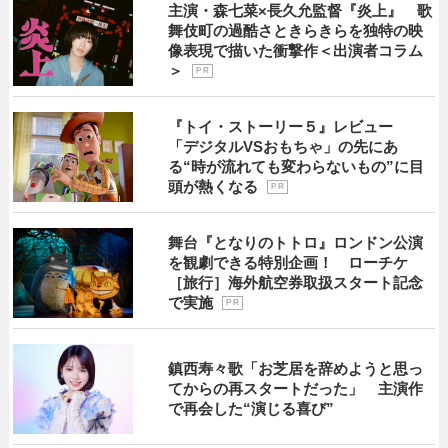
主演・森七菜×長久允監督『炎上』 歌
舞伎町の過酷さときらきらを独特の映
像表現で描いた衝撃作＜出演者コラム
＞
P R
『トイ・ストーリー５』レビュー
「デジタルVSおもちゃ」の先にあ
る“時が流れても変わらないもの”に目
頭が熱くなる
P R
舞台『となりのトトロ』ロンドン公演
を観劇できる特別企画！ ローチケ
［旅行］海外航空券取扱スタート記念
で実施
P R
鎮西寿々歌「お芝居を辞めようと思っ
てからの再スタートだった」 主演作
で再会した“演じる喜び”