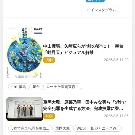
インスタグラム
中山優馬、矢崎広らが“蛙の姿”に！ 舞台
『蛙昇天』ビジュアル解禁
演劇
2026/8/6 17:30
中山優馬
舞台
ローチケ演劇宣言！
重岡大毅、原菜乃華、田中みな実ら『5秒で
完全犯罪を生成する方法』完成披露に登
壇！ それぞれのAI活用術も発表
映画
2026/8/6 17:05
5秒で完全犯罪を生成...
重岡大毅
WEST.（旧ジャニーズW...