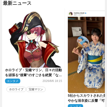
最新ニュース
ホロライブ・宝鐘マリン、日々の活動
を頑張る“後輩”のすごさを絶賛「なろ
う系主人公まである」
エンタメ
2026/8/6 18:15
ホロライブ
宝鐘マリン
5社からスカウトされた美
やかな浴衣姿に反響「可
ぅ」
エンタメ
2