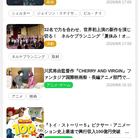
新鋭ボディ・レイ・ブレスナックとは
映画
2026/8/6 17:00
シェルター
ジェイソン・ステイサ...
ビル・ナイ
32名で力を合わせ、世界初上演の新作を演じ
切る！ ネルケプランニング「夏休み！オ
ン・ワークショップ2026」レポート【最終
演劇
2026/8/6 17:00
日】
ネルケプランニング
取材
川尻将由監督作『CHERRY AND VIRGIN』フ
ァンタジア国際映画祭・長編アニメ部門で観
客賞・金賞受賞！
アニメ･ゲーム
2026/8/6 16:15
アニメ
映画
『トイ・ストーリー５』ピクサー・アニメー
ション史上最速で興行収入100億円突破 シ