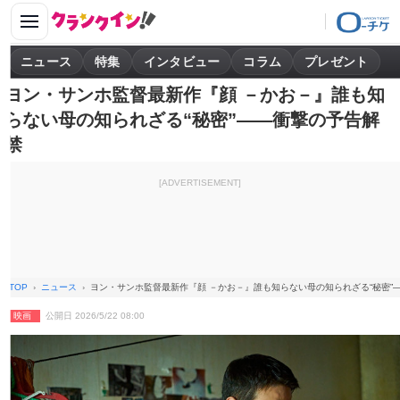
ニュース
特集
インタビュー
コラム
プレゼント
ヨン・サンホ監督最新作『顔 －かお－』誰も知
らない母の知られざる“秘密”――衝撃の予告解
禁
[ADVERTISEMENT]
TOP
ニュース
ヨン・サンホ監督最新作『顔 －かお－』誰も知らない母の知られざる“秘密”
映画
公開日 2026/5/22 08:00