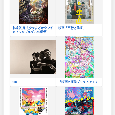
劇場版 魔法少女まどか☆マギ
映画『平行と垂直』
カ〈ワルプルギスの廻天〉
toe
『映画名探偵プリキュア！』