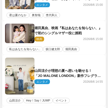
ちゃキュン」反響続々
エンタメ
2026/8/6 15:00
君は夏のなか
奥智哉
杢代和人
堀田真由、映画『私はあなたを知らない、』
で初のシングルマザー役に挑戦
映画
2026/8/6 15:00
私はあなたを知らない...
坂口健太郎
堀田真由
山田涼介が理想の夏へ想いを馳せる！
「JO MALONE LONDON」新作フレグラン
スを体験
エンタメ
2026/8/6 14:55
山田涼介
Hey！Say！JUMP
イベント