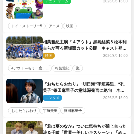
リーズNo.1興収が目前
アニメ･ゲーム
2026/8/6 16:00
トイ・ストーリー5
アニメ
映画
相葉雅紀主演『４アウト』黒島結菜＆松本利
夫らが写る新場面カット公開 キャスト登壇
イベントも決定
映画
2026/8/6 16:00
4アウト ─もう一度、...
相葉雅紀
嵐
『おちたらおわり』“明日海”宇垣美里、“孔
美子”篠田麻里子の意味深発言に絶句 ネッ
ト驚き「まさか」「意外な展開」
エンタメ
2026/8/6 15:00
おちたらおわり
宇垣美里
篠田麻里子
『君は夏のなか』ついに気持ちが通じ合った
渉＆千晴「世界一美しいキスシーン」「めっ