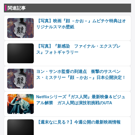
関連記事
【写真】映画『顔 －かお－』ムビチケ特典はオ
リジナルスマホ壁紙
【写真】『新感染 ファイナル・エクスプレ
ス』フォトギャラリー
ヨン・サンホ監督の到達点 衝撃のサスペン
ス・ミステリー『顔 －かお－』日本公開決定！
Netflixシリーズ『ガス人間』最新映像＆ビジュ
アル解禁 ガス人間は演技初挑戦のUTA
【週末なに見る？】今週公開の最新映画情報