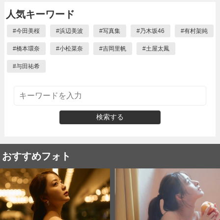
人気キーワード
#
今田美桜
#
浜辺美波
#
写真集
#
乃木坂46
#
有村架純
#
橋本環奈
#
小松菜奈
#
吉岡里帆
#
土屋太鳳
#
与田祐希
検索する
おすすめフォト