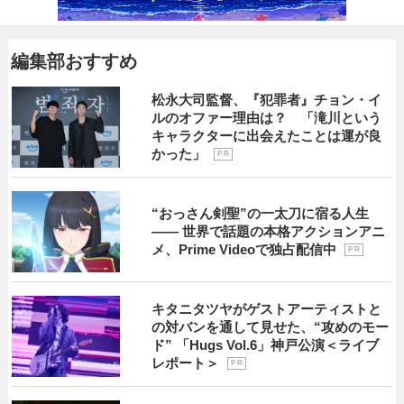
編集部おすすめ
松永大司監督、『犯罪者』チョン・イ
ルのオファー理由は？ 「滝川という
キャラクターに出会えたことは運が良
かった」
P R
“おっさん剣聖”の一太刀に宿る人生
―― 世界で話題の本格アクションアニ
メ、Prime Videoで独占配信中
P R
キタニタツヤがゲストアーティストと
の対バンを通して見せた、“攻めのモー
ド” 「Hugs Vol.6」神戸公演＜ライブ
レポート＞
P R