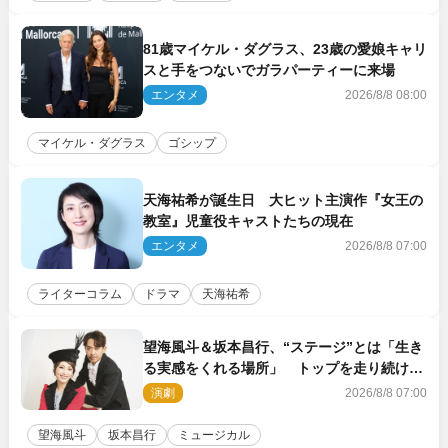
81歳マイケル・ダグラス、23歳の愛娘キャリ
スと手をつないでガラパーティーに来場
エンタメ
2026/8/8 08:00
マイケル・ダグラス
ゴシップ
天海祐希が誕生日 大ヒット主演作『女王の
教室』児童役キャストたちの現在
エンタメ
2026/8/8 07:00
ライターコラム
ドラマ
天海祐希
望海風斗＆坂本昌行、“ステージ”とは「生き
る実感をくれる場所」 トップを走り続ける
原動力を語る
演劇
2026/8/8 07:00
望海風斗
坂本昌行
ミュージカル