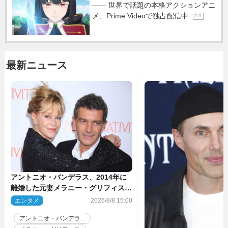
―― 世界で話題の本格アクションアニ
メ、Prime Videoで独占配信中
P R
最新ニュース
アントニオ・バンデラス、2014年に
離婚した元妻メラニー・グリフィスは
今も「親友の一人」
エンタメ
2026/8/8 15:00
アントニオ・バンデラ...