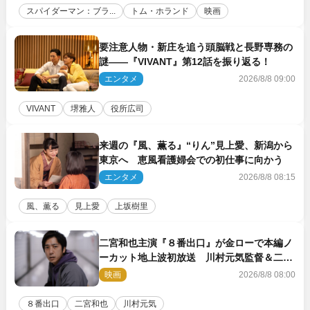
スパイダーマン：ブラ...
トム・ホランド
映画
要注意人物・新庄を追う頭脳戦と長野専務の
謎――『VIVANT』第12話を振り返る！
エンタメ
2026/8/8 09:00
VIVANT
堺雅人
役所広司
来週の『風、薫る』“りん”見上愛、新潟から
東京へ 恵風看護婦会での初仕事に向かう
エンタメ
2026/8/8 08:15
風、薫る
見上愛
上坂樹里
二宮和也主演『８番出口』が金ローで本編ノ
ーカット地上波初放送 川村元気監督＆二宮
コメント到着
映画
2026/8/8 08:00
８番出口
二宮和也
川村元気