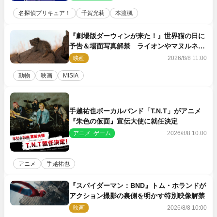
名探偵プリキュア！
千賀光莉
本渡楓
『劇場版ダーウィンが来た！』世界猫の日に
予告＆場面写真解禁 ライオンやマヌルネコ
の赤ちゃんが大集合
映画
2026/8/8 11:00
動物
映画
MISIA
手越祐也ボーカルバンド「T.N.T」がアニメ
『朱色の仮面』宣伝大使に就任決定
アニメ･ゲーム
2026/8/8 10:00
アニメ
手越祐也
『スパイダーマン：BND』トム・ホランドが
アクション撮影の裏側を明かす特別映像解禁
映画
2026/8/8 10:00