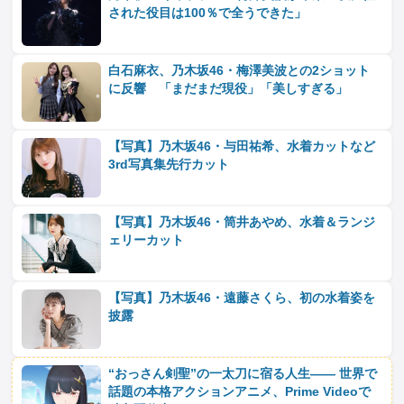
された役目は100％で全うできた」
白石麻衣、乃木坂46・梅澤美波との2ショット
に反響 「まだまだ現役」「美しすぎる」
【写真】乃木坂46・与田祐希、水着カットなど
3rd写真集先行カット
【写真】乃木坂46・筒井あやめ、水着＆ランジ
ェリーカット
【写真】乃木坂46・遠藤さくら、初の水着姿を
披露
“おっさん剣聖”の一太刀に宿る人生―― 世界で
話題の本格アクションアニメ、Prime Videoで