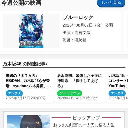
今週公開の映画
もっと見る
ブルーロック
2026年08月07日（金）公開
出演：高橋文哉
監督：瀧悠輔
›
乃木坂46 の関連記事
来週の『ＳＴＡＲ』
唐沢寿明、緊張した子役に
乃木坂46
EBiDAN、乃木坂46らが登
神対応 「握手してあげ
コンサー
場 syudou×八木勇征、上
る」
YouTub
垣皓太朗アナ×ちいかわ＆
映像公開
エンタメ
ゲーム･アニメ
エンタメ
島二郎がタッグ！
2026年7月16日 20時00分
2026年7月14日 20時08分
2026年7月1
ピックアップ
“おっさん剣聖”の一太刀に宿る人生