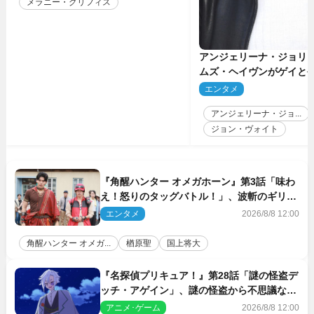
メラニー・グリフィス
アンジェリーナ・ジョリ
ムズ・ヘイヴンがゲイと
生配信で明らかに
エンタメ
2
アンジェリーナ・ジョ...
ジョン・ヴォイト
『角醒ハンター オメガホーン』第3話「味わ
え！怒りのタッグバトル！」、波斬のギリコ
がハンターバトルを挑んできた！
エンタメ
2026/8/8 12:00
角醒ハンター オメガ...
楢原聖
国上将大
『名探偵プリキュア！』第28話「謎の怪盗デ
ッチ・アゲイン」、謎の怪盗から不思議な予
告状が届く
アニメ･ゲーム
2026/8/8 12:00