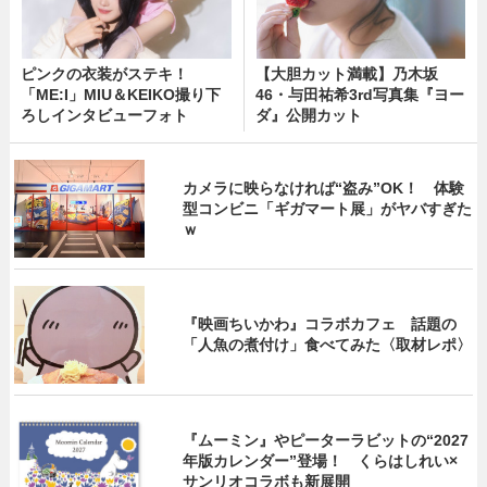
ピンクの衣装がステキ！
【大胆カット満載】乃木坂
「ME:I」MIU＆KEIKO撮り下
46・与田祐希3rd写真集『ヨー
ろしインタビューフォト
ダ』公開カット
カメラに映らなければ“盗み”OK！ 体験
型コンビニ「ギガマート展」がヤバすぎた
ｗ
『映画ちいかわ』コラボカフェ 話題の
「人魚の煮付け」食べてみた〈取材レポ〉
『ムーミン』やピーターラビットの“2027
年版カレンダー”登場！ くらはしれい×
サンリオコラボも新展開