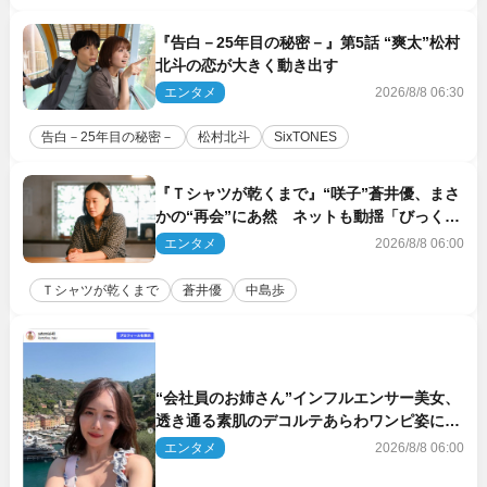
『告白－25年目の秘密－』第5話 “爽太”松村
北斗の恋が大きく動き出す
エンタメ
2026/8/8 06:30
告白－25年目の秘密－
松村北斗
SixTONES
『Ｔシャツが乾くまで』“咲子”蒼井優、まさ
かの“再会”にあ然 ネットも動揺「びっくり
した!!」「今さら?!」（ネタバレあり）
エンタメ
2026/8/8 06:00
Ｔシャツが乾くまで
蒼井優
中島歩
“会社員のお姉さん”インフルエンサー美女、
透き通る素肌のデコルテあらわワンピ姿に反
響
エンタメ
2026/8/8 06:00