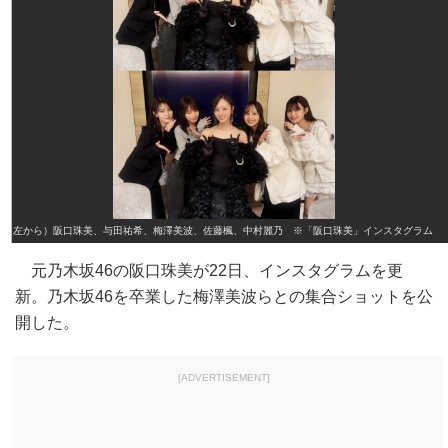
（左から）阪口珠美、与田祐希、梅澤美波、佐藤楓、中村麗乃 ※「阪口珠美」インスタグラム
元乃木坂46の阪口珠美が22日、インスタグラムを更
新。乃木坂46を卒業した梅澤美波らとの集合ショットを公
開した。
[ADVERTISEMENT]