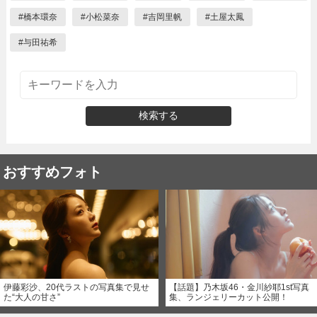
#
橋本環奈
#
小松菜奈
#
吉岡里帆
#
土屋太鳳
#
与田祐希
検索する
おすすめフォト
伊藤彩沙、20代ラストの写真集で見せ
【話題】乃木坂46・金川紗耶1st写真
た“大人の甘さ”
集、ランジェリーカット公開！