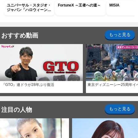
ユニバーサル・スタジオ・
FortuneX ～王者への道～
MISIA
ジャパン「ハロウィーン・
ホラー・ナイト ～オール
ナイト～パス」
おすすめ動画
もっと見る
『GTO』連ドラが28年ぶり復活
東京ディズニーシー25周年イ
注目の人物
もっと見る