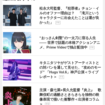
松永大司監督、『犯罪者』チョン・イ
ルのオファー理由は？ 「滝川という
キャラクターに出会えたことは運が良
かった」
P R
“おっさん剣聖”の一太刀に宿る人生
―― 世界で話題の本格アクションアニ
メ、Prime Videoで独占配信中
P R
キタニタツヤがゲストアーティストと
の対バンを通して見せた、“攻めのモー
ド” 「Hugs Vol.6」神戸公演＜ライブ
レポート＞
P R
主演・森七菜×長久允監督『炎上』 歌
舞伎町の過酷さときらきらを独特の映
像表現で描いた衝撃作＜出演者コラム
＞
P R