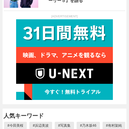
ーリー５』を語る
[ADVERTISEMENT]
人気キーワード
#
今田美桜
#
浜辺美波
#
写真集
#
乃木坂46
#
有村架純