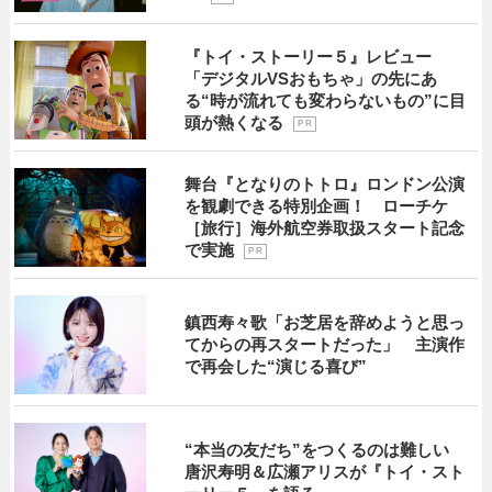
『トイ・ストーリー５』レビュー
「デジタルVSおもちゃ」の先にあ
る“時が流れても変わらないもの”に目
頭が熱くなる
P R
舞台『となりのトトロ』ロンドン公演
を観劇できる特別企画！ ローチケ
［旅行］海外航空券取扱スタート記念
で実施
P R
鎮西寿々歌「お芝居を辞めようと思っ
てからの再スタートだった」 主演作
で再会した“演じる喜び”
“本当の友だち”をつくるのは難しい
唐沢寿明＆広瀬アリスが『トイ・スト