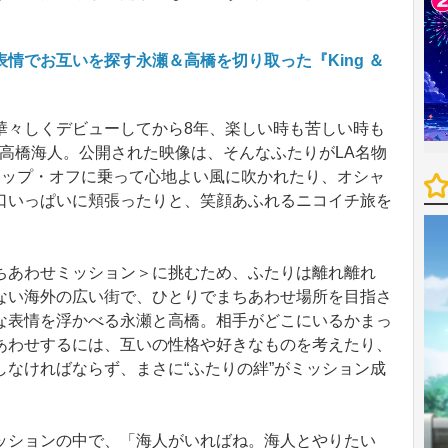
情でお互いを探す永瀬＆高橋を切り取った『King ＆
々しくデビューしてから8年、楽しい時も苦しい時も
永瀬廉と高橋海人。公開された映像は、そんなふたりがLA名物
ホップ・オフに乗って心地よい風に吹かれたり、オシャ
口いっぱいに頬張ったりと、笑顔あふれるニコイチ旅を
あわせミッション＞に挑むため、ふたりは離れ離れ
ない海外の広い街で、ひとりでまちあわせ場所を目指さ
な表情を浮かべる永瀬と高橋。相手がどこにいるかまっ
あわせするには、互いの性格や好きなものを考えたり、
なければならず、まさに“ふたりの絆”がミッション成
ションの中で、「海人がいればね。海人とやりたい