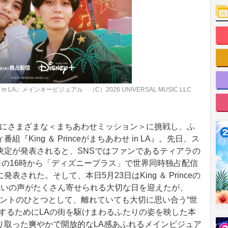
in LA』メインキービジュアル （C）2026 UNIVERSAL MUSIC LLC
スを舞台にさまざまな＜まちあわせミッション＞に挑戦し、ふ
King ＆ Princeがまちあわせ in LA』。先日、ス
決定が発表されると、SNSではファンであるティアラの
日の16時から「ディズニープラス」で世界同時独占配信
された。そして、本日5月23日はKing ＆ Princeの
祝いの声がたくさん寄せられる大切な日を迎えたが、
るプレゼントのひとつとして、離れていても大切に思い合う“世
するためにLAの街を駆けまわるふたりの姿を映した本
り取った爽やかで開放的なLA感あふれるメインビジュア