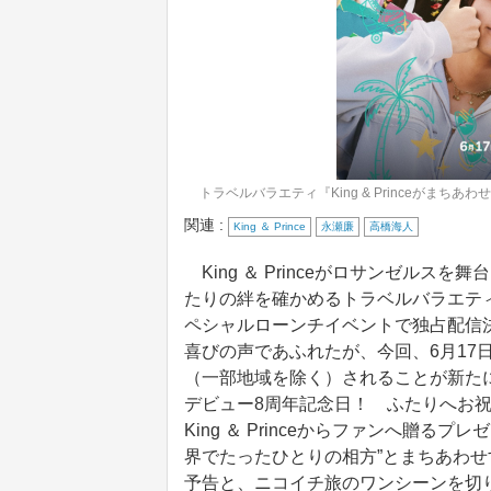
トラベルバラエティ『King & Princeがまちあわせ 
関連 :
King ＆ Prince
永瀬廉
高橋海人
King ＆ Princeがロサンゼル
たりの絆を確かめるトラベルバラエティ番組『
ペシャルローンチイベントで独占配信
喜びの声であふれたが、今回、6月17
（一部地域を除く）されることが新たに発表
デビュー8周年記念日！ ふたりへお
King ＆ Princeからファンへ贈
界でたったひとりの相方”とまちあわせ
予告と、ニコイチ旅のワンシーンを切