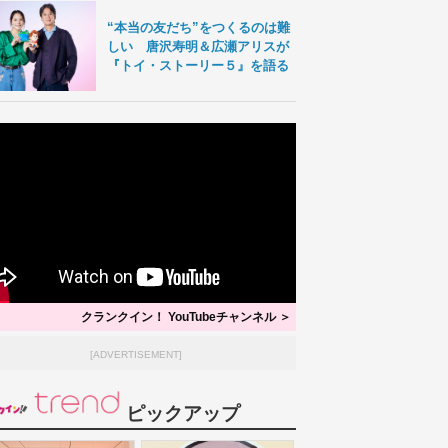
“本当の友だち”をつくるのは難
しい 唐沢寿明＆広瀬アリスが
『トイ・ストーリー５』を語る
クランクイン！ YouTubeチャンネル ＞
[ADVERTISEMENT]
ピックアップ