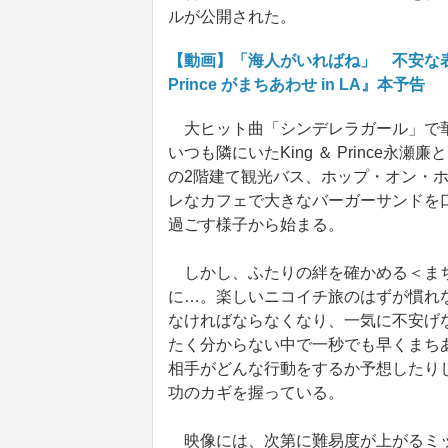
ルが公開された。
【動画】「海人がいればね」 不安な表
Prince がまちあわせ in LA』本予告
大ヒット曲「シンデレラガール」で華
いつも隣にいたKing ＆ Prince
の2階建て観光バス、ホップ・オン・
レなカフェで大きなバーガーサンドを
過ごす様子から始まる。
しかし、ふたりの絆を確かめる＜まち
に…。楽しいニコイチ旅のはずが慣れ
なければならなくなり、一気に不安げ
たく分からない中で一秒でも早くまち
相手がどんな行動をするか予想したりし
功のカギを握っている。
映像には、次第に難易度が上がるミッ