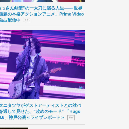
おっさん剣聖”の一太刀に宿る人生―― 世界
話題の本格アクションアニメ、Prime Video
独占配信中
P R
タニタツヤがゲストアーティストとの対バ
を通して見せた、“攻めのモード” 「Hugs
ol.6」神戸公演＜ライブレポート＞
P R