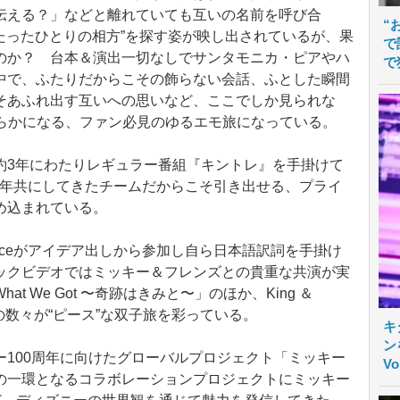
伝える？」などと離れていても互いの名前を呼び合
“
でたったひとりの相方”を探す姿が映し出されているが、果
で
のか？ 台本＆演出一切なしでサンタモニカ・ピアやハ
で
中で、ふたりだからこその飾らない会話、ふとした瞬間
そあふれ出す互いへの思いなど、ここでしか見られな
eの姿が明らかになる、ファン必見のゆるエモ旅になっている。
3年にわたりレギュラー番組『キントレ』を手掛けて
ceと長年共にしてきたチームだからこそ引き出せる、プライ
め込まれている。
rinceがアイデア出しから参加し自ら日本語訳詞を手掛け
ックビデオではミッキー＆フレンズとの貴重な共演が実
 We Got 〜奇跡はきみと〜」のほか、King ＆
曲の数々が“ピース”な双子旅を彩っている。
キ
ン
100周年に向けたグローバルプロジェクト「ミッキー
V
の一環となるコラボレーションプロジェクトにミッキー