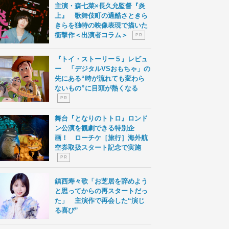
主演・森七菜×長久允監督『炎
上』 歌舞伎町の過酷さときら
きらを独特の映像表現で描いた
衝撃作＜出演者コラム＞
P R
『トイ・ストーリー５』レビュ
ー 「デジタルVSおもちゃ」の
先にある“時が流れても変わら
ないもの”に目頭が熱くなる
P R
舞台『となりのトトロ』ロンド
ン公演を観劇できる特別企
画！ ローチケ［旅行］海外航
空券取扱スタート記念で実施
P R
鎮西寿々歌「お芝居を辞めよう
と思ってからの再スタートだっ
た」 主演作で再会した“演じ
る喜び”