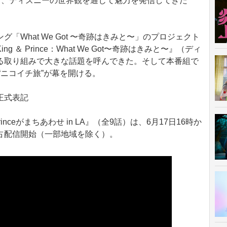
ど、ディズニーの世界観を通じて魅力を発信してきた
What We Got 〜奇跡はきみと〜」のプロジェクト
＆ Prince：What We Got〜奇跡はきみと〜』（ディ
る取り組みで大きな話題を呼んできた。そして本番組で
“ニコイチ旅”が幕を開ける。
正式表記
nceがまちあわせ in LA』（全9話）は、6月17日16時か
占配信開始（一部地域を除く）。