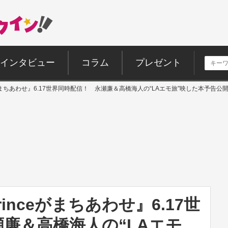
インタビュー
コラム
プレゼント
nceがまちあわせ』6.17世界同時配信！ 永瀬廉＆高橋海人の“LAエモ旅”映した本予告公
rinceがまちあわせ』6.17世
廉＆高橋海人の“LAエモ