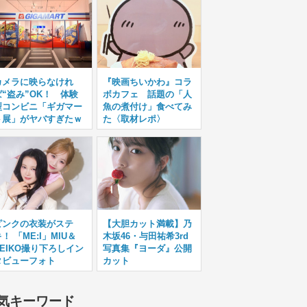
カメラに映らなけれ
『映画ちいかわ』コラ
ば“盗み”OK！ 体験
ボカフェ 話題の「人
型コンビニ「ギガマー
魚の煮付け」食べてみ
ト展」がヤバすぎたｗ
た〈取材レポ〉
ピンクの衣装がステ
【大胆カット満載】乃
！ 「ME:I」MIU＆
木坂46・与田祐希3rd
KEIKO撮り下ろしイン
写真集『ヨーダ』公開
タビューフォト
カット
気キーワード