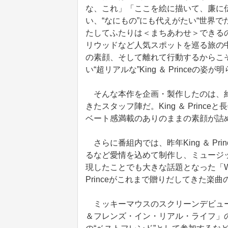
な、これ」「ここを絵に描いて、廉に
い、“なにもの”にも代えがたい“世界
たしてふたりは＜まちあわせ＞できる
リウッドなど人気スポットを巡る旅の
の素顔、そして離れて行動するからこ
い“超リアルな”King ＆ Princ
そんな本作を企画・製作したのは、約
きたスタッフ陣だ。King ＆ Prin
ベート感満載のありのままの素顔が詰
さらに番組内では、昨年King ＆ P
るなど愛情を込めて制作し、ミュージ
現したことでも大きな話題となった「What
Princeがこれまで贈りだしてきた楽
ミッキーマウスのスクリーンデビュー
＆フレンズ・イン・リアル・ライフ」