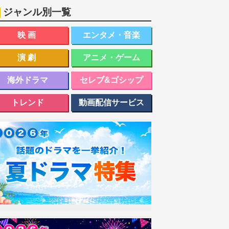
ジャンル別一覧
映画
エンタメ・音楽
演劇
アニメ・ゲーム
海外ドラマ
セレブ&ゴシップ
トレンド
動画配信サービス