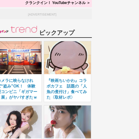
クランクイン！ YouTubeチャンネル ＞
[ADVERTISEMENT]
ピックアップ
カメラに映らなけれ
『映画ちいかわ』コラ
ば“盗み”OK！ 体験
ボカフェ 話題の「人
型コンビニ「ギガマー
魚の煮付け」食べてみ
ト展」がヤバすぎたｗ
た〈取材レポ〉