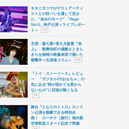
キタニタツヤがゲストアーティ
ストとの対バンを通して見せ
た、“攻めのモード” 「Hugs
Vol.6」神戸公演＜ライブレポー
ト＞
P R
主演・森七菜×長久允監督『炎
上』 歌舞伎町の過酷さときら
きらを独特の映像表現で描いた
衝撃作＜出演者コラム＞
P R
『トイ・ストーリー５』レビュ
ー 「デジタルVSおもちゃ」の
先にある“時が流れても変わら
ないもの”に目頭が熱くなる
P R
舞台『となりのトトロ』ロンド
ン公演を観劇できる特別企
画！ ローチケ［旅行］海外航
空券取扱スタート記念で実施
P R