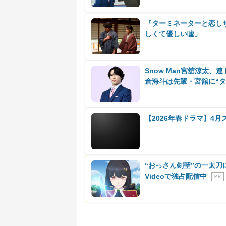
『ターミネーターと恋し
しくて優しい嘘」
Snow Man宮舘涼太
倉海斗は先輩・宮舘に“タ
【2026年春ドラマ】4
“おっさん剣聖”の一太刀
Videoで独占配信中
P R