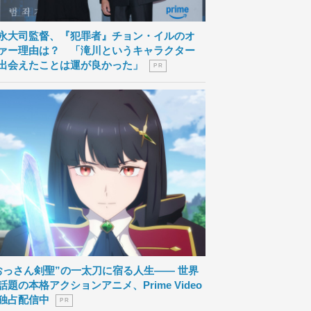
永大司監督、『犯罪者』チョン・イルのオ
ァー理由は？ 「滝川というキャラクター
出会えたことは運が良かった」
P R
おっさん剣聖”の一太刀に宿る人生―― 世界
話題の本格アクションアニメ、Prime Video
独占配信中
P R