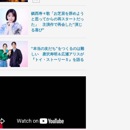
鎮西寿々歌「お芝居を辞めよう
と思ってからの再スタートだっ
た」 主演作で再会した“演じ
る喜び”
“本当の友だち”をつくるのは難
しい 唐沢寿明＆広瀬アリスが
『トイ・ストーリー５』を語る