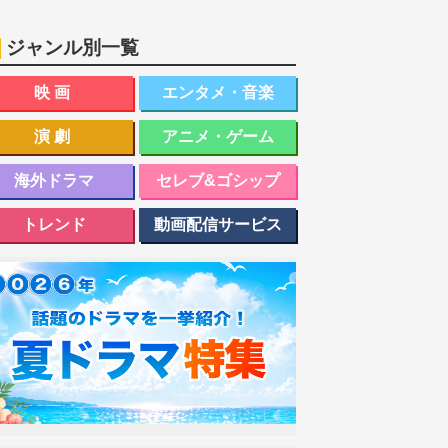
ジャンル別一覧
映画
エンタメ・音楽
演劇
アニメ・ゲーム
海外ドラマ
セレブ&ゴシップ
トレンド
動画配信サービス