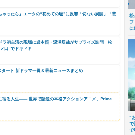
ちゃったら』エータの“初めての嘘”に反響「切ない展開」「悲
松
フ
に
、連ドラ初主演の現場に岩本照・深澤辰哉がサプライズ訪問 松
メ口”でドキドキ
月スタート 新ドラマ一覧＆最新ニュースまとめ
に宿る人生―― 世界で話題の本格アクションアニメ、Prime
“
で
で