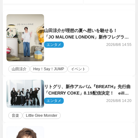
山田涼介が理想の夏へ想いを馳せる！
「JO MALONE LONDON」新作フレグラン
スを体験
エンタメ
2026/8/6 14:55
山田涼介
Hey！Say！JUMP
イベント
リトグリ、新作アルバム『BREATH』先行曲
「CHERRY COKE」8.19配信決定！ eill書
き下ろしのラブソング
エンタメ
2026/8/6 14:20
音楽
Little Glee Monster