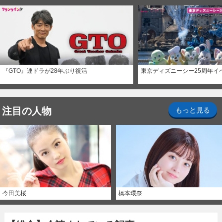
『GTO』連ドラが28年ぶり復活
東京ディズニーシー25周年イ
注目の人物
もっと見る
今田美桜
橋本環奈