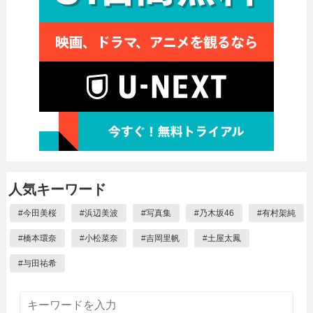
人気キーワード
#
今田美桜
#
浜辺美波
#
写真集
#
乃木坂46
#
有村架純
#
橋本環奈
#
小松菜奈
#
吉岡里帆
#
土屋太鳳
#
与田祐希