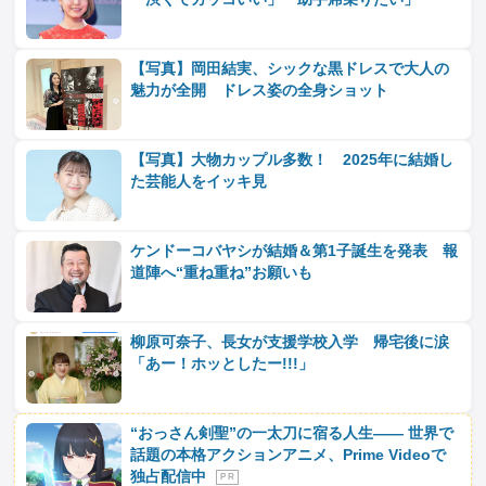
【写真】岡田結実、シックな黒ドレスで大人の
魅力が全開 ドレス姿の全身ショット
【写真】大物カップル多数！ 2025年に結婚し
た芸能人をイッキ見
ケンドーコバヤシが結婚＆第1子誕生を発表 報
道陣へ“重ね重ね”お願いも
柳原可奈子、長女が支援学校入学 帰宅後に涙
「あー！ホッとしたー!!!」
“おっさん剣聖”の一太刀に宿る人生―― 世界で
話題の本格アクションアニメ、Prime Videoで
独占配信中
P R