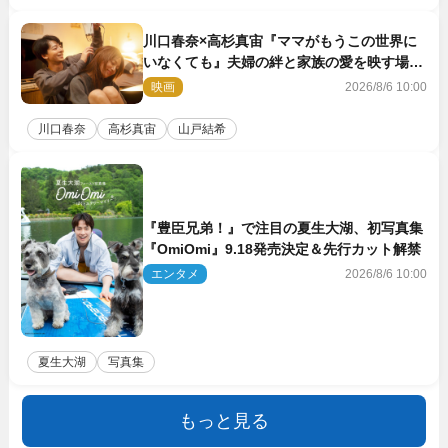
川口春奈×高杉真宙『ママがもうこの世界に
いなくても』夫婦の絆と家族の愛を映す場面
写真公開
映画
2026/8/6 10:00
川口春奈
高杉真宙
山戸結希
『豊臣兄弟！』で注目の夏生大湖、初写真集
『OmiOmi』9.18発売決定＆先行カット解禁
エンタメ
2026/8/6 10:00
夏生大湖
写真集
もっと見る