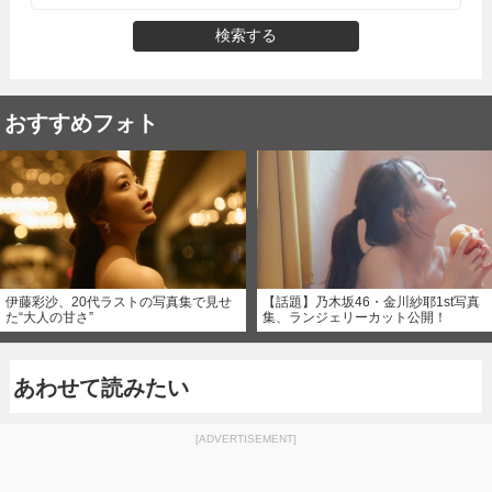
検索する
おすすめフォト
伊藤彩沙、20代ラストの写真集で見せ
【話題】乃木坂46・金川紗耶1st写真
た“大人の甘さ”
集、ランジェリーカット公開！
あわせて読みたい
[ADVERTISEMENT]