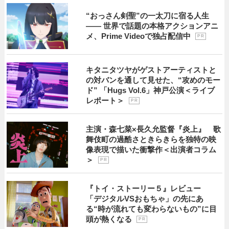
“おっさん剣聖”の一太刀に宿る人生
―― 世界で話題の本格アクションアニ
メ、Prime Videoで独占配信中
P R
キタニタツヤがゲストアーティストと
の対バンを通して見せた、“攻めのモー
ド” 「Hugs Vol.6」神戸公演＜ライブ
レポート＞
P R
主演・森七菜×長久允監督『炎上』 歌
舞伎町の過酷さときらきらを独特の映
像表現で描いた衝撃作＜出演者コラム
＞
P R
『トイ・ストーリー５』レビュー
「デジタルVSおもちゃ」の先にあ
る“時が流れても変わらないもの”に目
頭が熱くなる
P R