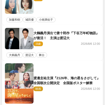
加藤和樹
城田優
小南満佑子
大鶴義丹演出で唐十郎作『下谷万年町物語』
が復活！ 主演は渡辺大
演劇
2026/8/6 12:00
大鶴義丹
渡辺大
舞台
渡邊圭祐主演『2126年、海の星をさがして』
全国順次公開決定 全国版ポスター解禁
映画
2026/8/6 12:00