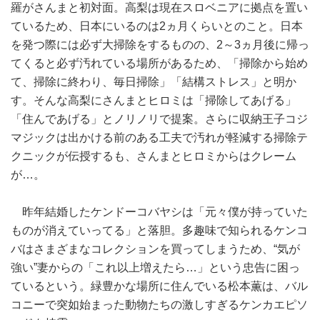
羅がさんまと初対面。高梨は現在スロベニアに拠点を置い
ているため、日本にいるのは2ヵ月くらいとのこと。日本
を発つ際には必ず大掃除をするものの、2～3ヵ月後に帰っ
てくると必ず汚れている場所があるため、「掃除から始め
て、掃除に終わり、毎日掃除」「結構ストレス」と明か
す。そんな高梨にさんまとヒロミは「掃除してあげる」
「住んであげる」とノリノリで提案。さらに収納王子コジ
マジックは出かける前のある工夫で汚れが軽減する掃除テ
クニックが伝授するも、さんまとヒロミからはクレーム
が…。
昨年結婚したケンドーコバヤシは「元々僕が持っていた
ものが消えていってる」と落胆。多趣味で知られるケンコ
バはさまざまなコレクションを買ってしまうため、“気が
強い”妻からの「これ以上増えたら…」という忠告に困っ
ているという。緑豊かな場所に住んでいる松本薫は、バル
コニーで突如始まった動物たちの激しすぎるケンカエピソ