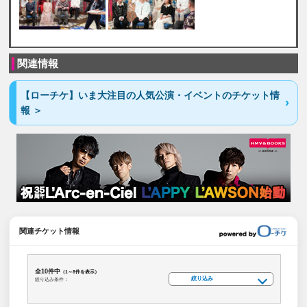
関連情報
【ローチケ】いま大注目の人気公演・イベントのチケット情
報 ＞
関連チケット情報
全10件中
（1～8件を表示）
絞り込み
絞り込み条件：