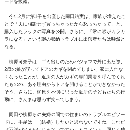
ードを披露。
今年2月に第1子を出産した岡田結実は、家族が増えたこ
とで「夫に相談せず買っちゃったから怒っちゃって」と、
購入したラックの写真を公開。さらに、「常に喉がカラカ
ラになる」という謎の収納トラブルに出演者たちは唖然と
なる。
柳原可奈子は、ゴミ出しのためパジャマで外に出た際、
2歳の娘が誤ってドアのカギを閉めてしまい、家に入れな
くなったことが。近所の人がカギの専門業者を呼んでくれ
たものの、ある理由からドアを開けることができなかった
そう。さらに、柳原を不憫に思った近所の子どもたちの行
動に、さんまは思わず笑ってしまう。
岡田や柳原らの夫婦の間での住まいのトラブルエピソー
ドに、手越は「（結婚）したいと思わないですね。これだ
け不満が出るわけじゃないですか」とコメント。同じく独