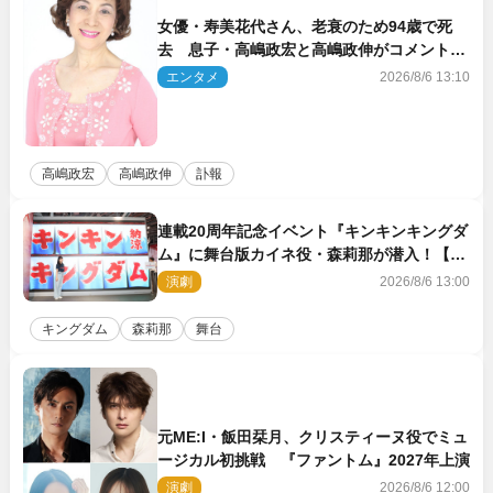
女優・寿美花代さん、老衰のため94歳で死
去 息子・高嶋政宏と高嶋政伸がコメント
「いつもユーモアを忘れない明るく優しい母
エンタメ
2026/8/6 13:10
でした」
高嶋政宏
高嶋政伸
訃報
連載20周年記念イベント『キンキンキングダ
ム』に舞台版カイネ役・森莉那が潜入！【密
着レポート】
演劇
2026/8/6 13:00
キングダム
森莉那
舞台
元ME:I・飯田栞月、クリスティーヌ役でミュ
ージカル初挑戦 『ファントム』2027年上演
演劇
2026/8/6 12:00