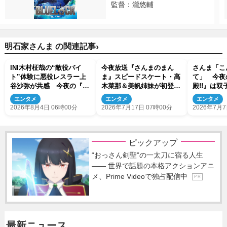
監督：瀧悠輔
›
明石家さんま の関連記事
INI木村柾哉の“敵役バイ
今夜放送『さんまのまん
さんま「こ
ト”体験に悪役レスラー上
ま』スピードスケート・高
て」 今夜
谷沙弥が共感 今夜の『さ
木菜那＆美帆姉妹が初登
殿!!』は
んま御殿!!』はアルバイト
場 妹・美帆「トークスピ
合 2世た
エンタメ
エンタメ
エンタメ
報告会
ードについていこうと必死
2026年8月4日 06時00分
2026年7月17日 07時00分
2026年7月7
でした（笑）」
ピックアップ
“おっさん剣聖”の一太刀に宿る人生
―― 世界で話題の本格アクションアニ
メ、Prime Videoで独占配信中
P R
最新ニュース