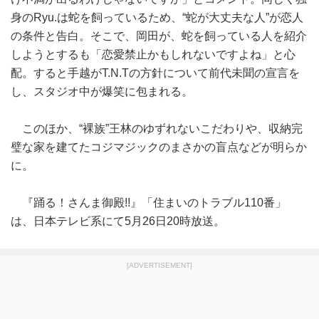
身のRyu.は蛇を飼っているため、“蛇が大丈夫な人”が恋人
の条件と告白。そこで、岡田が、蛇を飼っている人を紹介
しようとするも「恋愛禁止かもしれないですよね」と心
配。すると手越がT.N.Tの方針について前代未聞の宣言を
し、スタジオ中が爆笑に包まれる。
このほか、“裸族”王林のゆずれないこだわりや、収納完
璧な家を建てたコジマジックのまさかの盲点などが明らか
に。
『踊る！さんま御殿!!』「住まいのトラブル110番」
は、日本テレビ系にて5月26日20時放送。
[ADVERTISEMENT]