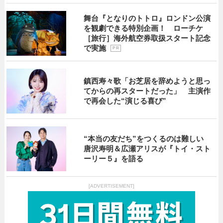
舞台『となりのトトロ』ロンドン公演
を観劇できる特別企画！ ローチケ
［旅行］海外航空券取扱スタート記念
で実施
P R
鎮西寿々歌「お芝居を辞めようと思っ
てからの再スタートだった」 主演作
で再会した“演じる喜び”
“本当の友だち”をつくるのは難しい
唐沢寿明＆広瀬アリスが『トイ・スト
ーリー５』を語る
[ADVERTISEMENT]