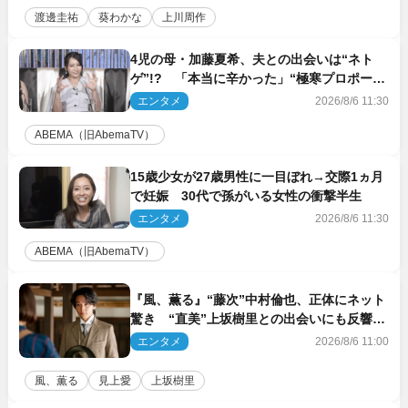
渡邊圭祐
葵わかな
上川周作
4児の母・加藤夏希、夫との出会いは“ネト
ゲ”!? 「本当に辛かった」“極寒プロポー
ズ”も告白
エンタメ
2026/8/6 11:30
ABEMA（旧AbemaTV）
15歳少女が27歳男性に一目ぼれ→交際1ヵ月
で妊娠 30代で孫がいる女性の衝撃半生
エンタメ
2026/8/6 11:30
ABEMA（旧AbemaTV）
『風、薫る』“藤次”中村倫也、正体にネット
驚き “直美”上坂樹里との出会いにも反響
「力になってくれそう」「仲良くしなよ！」
エンタメ
2026/8/6 11:00
風、薫る
見上愛
上坂樹里