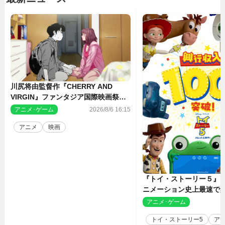
川尻将由監督作『CHERRY AND
VIRGIN』ファンタジア国際映画祭・
長編アニメ部門で観客賞・金賞受賞！
アニメ･ゲーム
2026/8/6 16:15
アニメ
映画
『トイ・ストーリー５』
ニメーション史上最速で興
億円突破 シリーズNo.1
アニメ･ゲーム
2
トイ・ストーリー5
ア