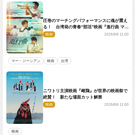
圧巻のマーチングパフォーマンスに魂が震え
る！ 台湾発の青春“部活”映画『進行曲 マー
チングボーイズ』予告解禁
映画
2026/8/6 11:00
マー・ジーシアン
映画
台湾
ニワトリ主演映画『雌鶏』が世界の映画祭で
絶賛！ 新たな場面カット解禁
映画
2026/8/6 11:00
映画