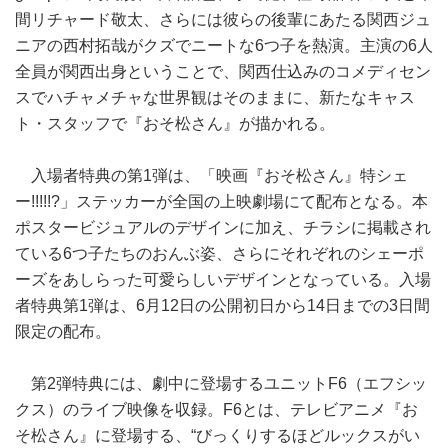
間リチャード敬太、さらには彼らの後輩にあたる関西ジュ
ニアの西村拓哉がクズでニートな6つ子を熱演。主演の6人
全員が関西出身ということで、関西仕込みのコメディセン
スでハチャメチャな世界観はそのままに、新たなキャス
ト・スタッフで『おそ松さん』が描かれる。
入場者特典の第1弾は、「映画『おそ松さん』特シェ
ー!!!!!?」ステッカーが全国の上映劇場にて配布となる。本
ポスタービジュアルのデザインに加え、チラシに掲載され
ている6つ子たちのおんぶ姿、さらにそれぞれのシェーポ
ーズをあしらった可愛らしいデザインとなっている。入場
者特典第1弾は、6月12日の公開初日から14日までの3日間
限定の配布。
第2弾特典には、劇中に登場するユニットF6（エフシッ
クス）のライブ映像を収録。F6とは、テレビアニメ『お
そ松さん』に登場する、“びっくりするほどルックスがい