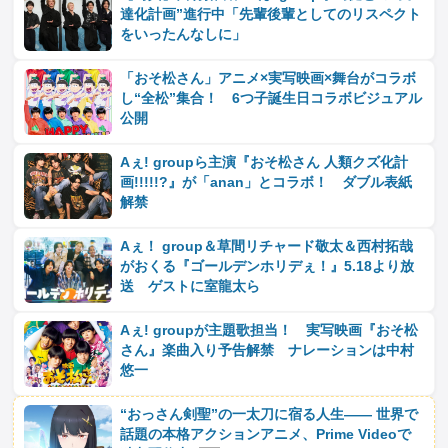
達化計画”進行中「先輩後輩としてのリスペクト
をいったんなしに」
「おそ松さん」アニメ×実写映画×舞台がコラボ
し“全松”集合！ 6つ子誕生日コラボビジュアル
公開
Aぇ! groupら主演『おそ松さん 人類クズ化計
画!!!!!?』が「anan」とコラボ！ ダブル表紙
解禁
Aぇ！ group＆草間リチャード敬太＆西村拓哉
がおくる『ゴールデンホリデぇ！』5.18より放
送 ゲストに室龍太ら
Aぇ! groupが主題歌担当！ 実写映画『おそ松
さん』楽曲入り予告解禁 ナレーションは中村
悠一
“おっさん剣聖”の一太刀に宿る人生―― 世界で
話題の本格アクションアニメ、Prime Videoで