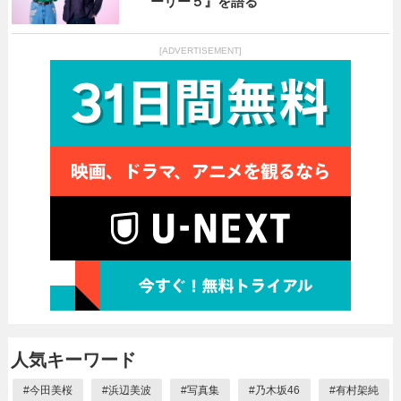
ーリー５』を語る
[ADVERTISEMENT]
人気キーワード
#
今田美桜
#
浜辺美波
#
写真集
#
乃木坂46
#
有村架純