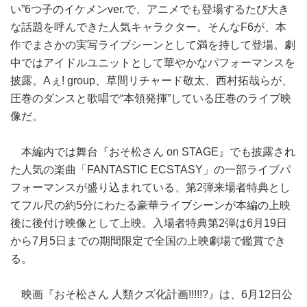
い”6つ子のイケメンver.で、アニメでも登場するたび大き
な話題を呼んできた人気キャラクター。そんなF6が、本
作でまさかの実写ライブシーンとして満を持して登場。劇
中ではアイドルユニットとして華やかなパフォーマンスを
披露。Aぇ! group、草間リチャード敬太、西村拓哉らが、
圧巻のダンスと歌唱で“本領発揮”している圧巻のライブ映
像だ。
本編内では舞台『おそ松さん on STAGE』でも披露され
た人気の楽曲「FANTASTIC ECSTASY」の一部ライブパ
フォーマンスが盛り込まれている、第2弾来場者特典とし
てフル尺の約5分にわたる豪華ライブシーンが本編の上映
後に後付け映像として上映。入場者特典第2弾は6月19日
から7月5日までの期間限定で全国の上映劇場で鑑賞でき
る。
映画『おそ松さん 人類クズ化計画!!!!!?』は、6月12日公