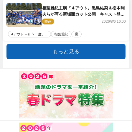
相葉雅紀主演『４アウト』黒島結菜＆松本利
夫らが写る新場面カット公開 キャスト登壇
イベントも決定
映画
2026/8/6 16:00
4アウト ─もう一度、...
相葉雅紀
嵐
もっと見る