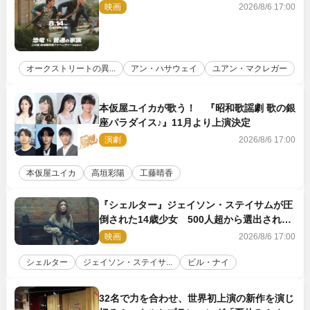
変』新ビジュアル＆本編映像初解禁
映画
2026/8/6 17:00
オークストリートの異...
アン・ハサウェイ
ユアン・マクレガー
本仮屋ユイカが歌う！ 『昭和歌謡劇 歌の銀
座パラダイス♪』11月より上演決定
演劇
2026/8/6 17:00
本仮屋ユイカ
高垣彩陽
工藤晴香
『シェルター』ジェイソン・ステイサムが圧
倒された14歳少女 500人超から選出された
新鋭ボディ・レイ・ブレスナックとは
映画
2026/8/6 17:00
シェルター
ジェイソン・ステイサ...
ビル・ナイ
32名で力を合わせ、世界初上演の新作を演じ