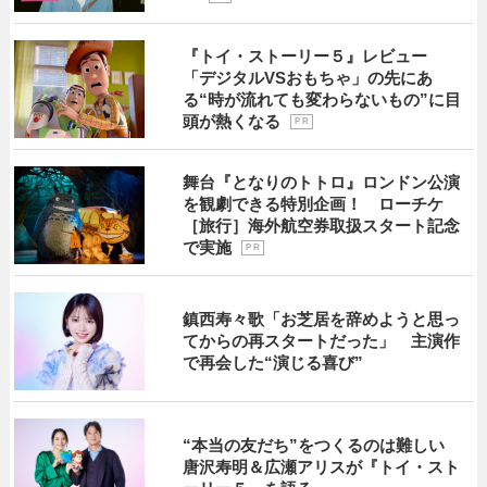
『トイ・ストーリー５』レビュー
「デジタルVSおもちゃ」の先にあ
る“時が流れても変わらないもの”に目
頭が熱くなる
P R
舞台『となりのトトロ』ロンドン公演
を観劇できる特別企画！ ローチケ
［旅行］海外航空券取扱スタート記念
で実施
P R
鎮西寿々歌「お芝居を辞めようと思っ
てからの再スタートだった」 主演作
で再会した“演じる喜び”
“本当の友だち”をつくるのは難しい
唐沢寿明＆広瀬アリスが『トイ・スト