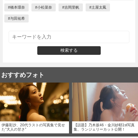
#
橋本環奈
#
小松菜奈
#
吉岡里帆
#
土屋太鳳
#
与田祐希
検索する
おすすめフォト
伊藤彩沙、20代ラストの写真集で見せ
【話題】乃木坂46・金川紗耶1st写真
た“大人の甘さ”
集、ランジェリーカット公開！