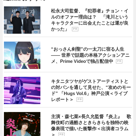
松永大司監督、『犯罪者』チョン・イ
ルのオファー理由は？ 「滝川という
キャラクターに出会えたことは運が良
かった」
P R
“おっさん剣聖”の一太刀に宿る人生
―― 世界で話題の本格アクションアニ
メ、Prime Videoで独占配信中
P R
キタニタツヤがゲストアーティストと
の対バンを通して見せた、“攻めのモー
ド” 「Hugs Vol.6」神戸公演＜ライブ
レポート＞
P R
主演・森七菜×長久允監督『炎上』 歌
舞伎町の過酷さときらきらを独特の映
像表現で描いた衝撃作＜出演者コラム
＞
P R