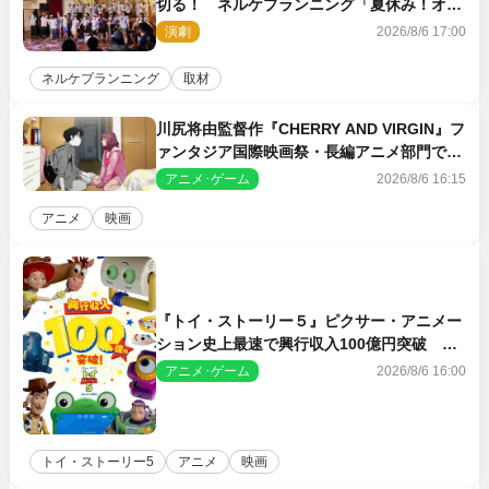
切る！ ネルケプランニング「夏休み！オ
ン・ワークショップ2026」レポート【最終
演劇
2026/8/6 17:00
日】
ネルケプランニング
取材
川尻将由監督作『CHERRY AND VIRGIN』フ
ァンタジア国際映画祭・長編アニメ部門で観
客賞・金賞受賞！
アニメ･ゲーム
2026/8/6 16:15
アニメ
映画
『トイ・ストーリー５』ピクサー・アニメー
ション史上最速で興行収入100億円突破 シ
リーズNo.1興収が目前
アニメ･ゲーム
2026/8/6 16:00
トイ・ストーリー5
アニメ
映画