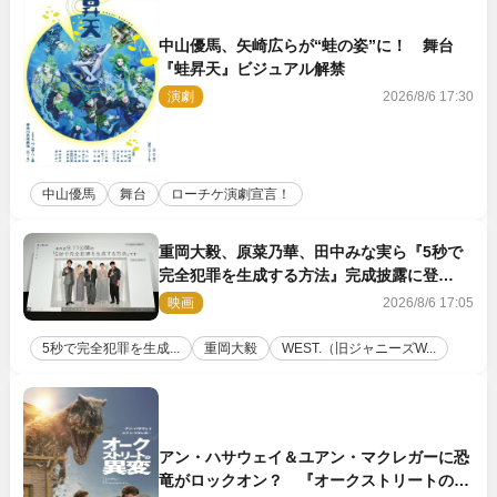
中山優馬、矢崎広らが“蛙の姿”に！ 舞台
『蛙昇天』ビジュアル解禁
演劇
2026/8/6 17:30
中山優馬
舞台
ローチケ演劇宣言！
重岡大毅、原菜乃華、田中みな実ら『5秒で
完全犯罪を生成する方法』完成披露に登
壇！ それぞれのAI活用術も発表
映画
2026/8/6 17:05
5秒で完全犯罪を生成...
重岡大毅
WEST.（旧ジャニーズW...
アン・ハサウェイ＆ユアン・マクレガーに恐
竜がロックオン？ 『オークストリートの異