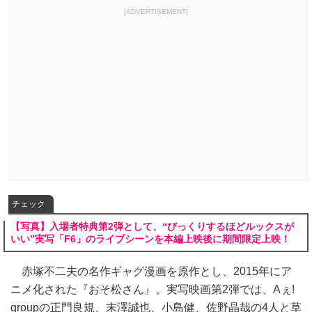
[ADVERTISEMENT]
チェック
【写真】入場者特典第2弾として、“びっくりするほどルックスが
いい”実写「F6」のライブシーンを本編上映後に期間限定上映！
赤塚不二夫の名作ギャグ漫画を原作とし、2015年にア
ニメ化された『おそ松さん』。実写映画第2弾では、Aぇ!
groupの正門良規、末澤誠也、小島健、佐野晶哉の4人と草