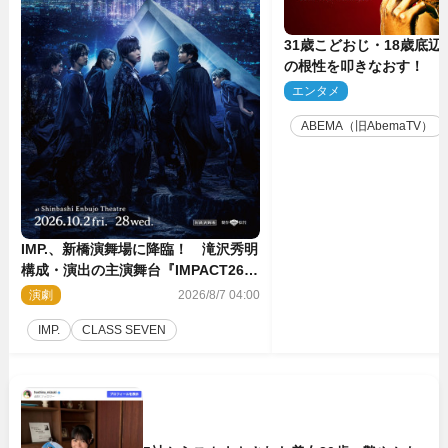
31歳こどおじ・18歳底辺Yo
の根性を叩きなおす！ 
ス』第2弾コーチ陣発表
エンタメ
2
ABEMA（旧AbemaTV）
IMP.、新橋演舞場に降臨！ 滝沢秀明
構成・演出の主演舞台『IMPACT26』
上演決定
演劇
2026/8/7 04:00
IMP.
CLASS SEVEN