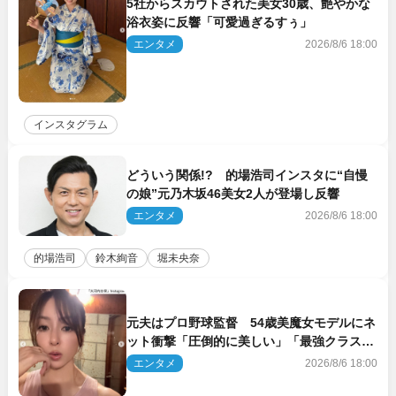
5社からスカウトされた美女30歳、艶やかな
浴衣姿に反響「可愛過ぎるすぅ」
エンタメ
2026/8/6 18:00
インスタグラム
どういう関係!? 的場浩司インスタに“自慢
の娘”元乃木坂46美女2人が登場し反響
エンタメ
2026/8/6 18:00
的場浩司
鈴木絢音
堀未央奈
元夫はプロ野球監督 54歳美魔女モデルにネ
ット衝撃「圧倒的に美しい」「最強クラス」
「うっとり」
エンタメ
2026/8/6 18:00