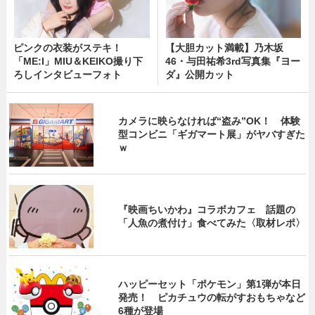
ピンクの衣装がステキ！
【大胆カット満載】乃木坂
「ME:I」MIU＆KEIKO撮り下
46・与田祐希3rd写真集『ヨー
ろしインタビューフォト
ダ』公開カット
カメラに映らなければ“盗み”OK！ 体験
型コンビニ「ギガマート展」がヤバすぎた
ｗ
『映画ちいかわ』コラボカフェ 話題の
「人魚の煮付け」食べてみた〈取材レポ〉
ハッピーセット「ポケモン」第1弾が本日
発売！ ピカチュウの転がすおもちゃなど
6種が登場