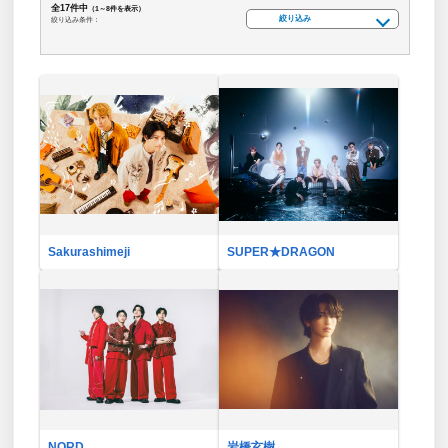
全17件中
（1～8件を表示）
絞り込み
絞り込み条件：
Sakurashimeji
SUPER★DRAGON
NORD
岩橋玄樹