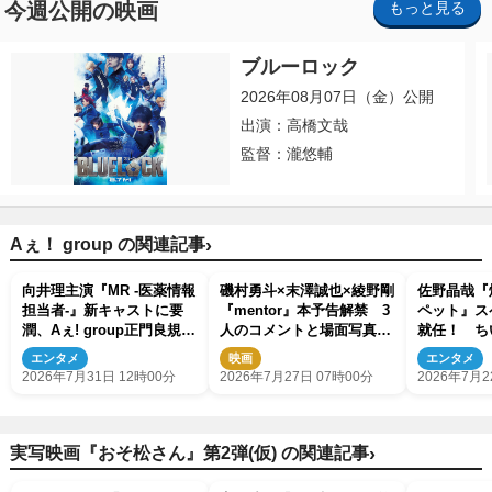
今週公開の映画
もっと見る
ブルーロック
2026年08月07日（金）公開
出演：高橋文哉
監督：瀧悠輔
›
Aぇ！ group の関連記事
向井理主演『MR ‐医薬情報
磯村勇斗×末澤誠也×綾野剛
佐野晶哉『
担当者‐』新キャストに要
『mentor』本予告解禁 3
ペット』ス
潤、Aぇ! group正門良規、
人のコメントと場面写真も
就任！ ち
豊原功補ら登場
到着
演も決定
エンタメ
映画
エンタメ
2026年7月31日 12時00分
2026年7月27日 07時00分
2026年7月2
›
実写映画『おそ松さん』第2弾(仮) の関連記事