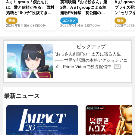
Aぇ！ group「僕たちに
実写映画『おそ松さん』第
Aぇ! gr
は、愛と信頼がある」 西村
2弾、Aぇ! groupによる主
プライズ登
拓哉と“6つ子”役抜てきで
題歌PV解禁 初公開の本
ン”セリフ
目指す前作超え【実写映画
編映像満載！
映画
エンタメ
映画
『おそ松さん』インタビュ
2026年6月6日 08時00分
2026年6月4日 18時00分
2026年5月2
ー】
ピックアップ
“おっさん剣聖”の一太刀に宿る人生
―― 世界で話題の本格アクションアニ
メ、Prime Videoで独占配信中
P R
最新ニュース