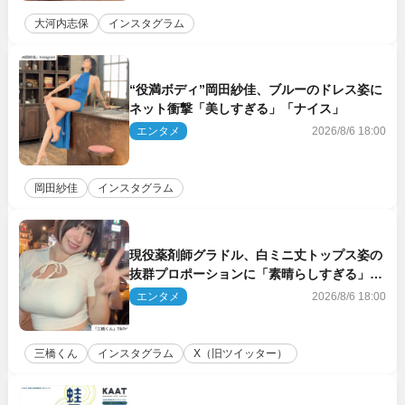
大河内志保
インスタグラム
“役満ボディ”岡田紗佳、ブルーのドレス姿に
ネット衝撃「美しすぎる」「ナイス」
エンタメ
2026/8/6 18:00
岡田紗佳
インスタグラム
現役薬剤師グラドル、白ミニ丈トップス姿の
抜群プロポーションに「素晴らしすぎる」
「すっっっご！」とネット絶賛
エンタメ
2026/8/6 18:00
三橋くん
インスタグラム
X（旧ツイッター）