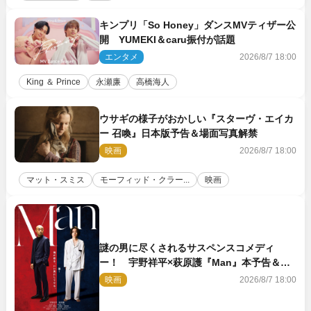
キンプリ「So Honey」ダンスMVティザー公
開 YUMEKI＆caru振付が話題
エンタメ
2026/8/7 18:00
King ＆ Prince
永瀬廉
高橋海人
ウサギの様子がおかしい『スターヴ・エイカ
ー 召喚』日本版予告＆場面写真解禁
映画
2026/8/7 18:00
マット・スミス
モーフィッド・クラー...
映画
謎の男に尽くされるサスペンスコメディ
ー！ 宇野祥平×萩原護『Man』本予告＆新
ビジュアル解禁
映画
2026/8/7 18:00