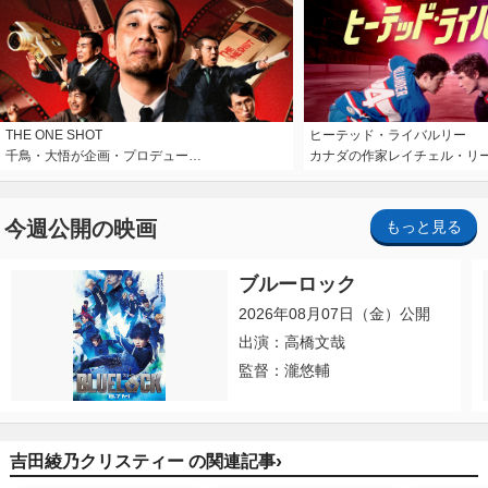
THE ONE SHOT
ヒーテッド・ライバルリー
千鳥・大悟が企画・プロデュー…
カナダの作家レイチェル・リ
今週公開の映画
もっと見る
ブルーロック
2026年08月07日（金）公開
出演：高橋文哉
監督：瀧悠輔
›
吉田綾乃クリスティー の関連記事