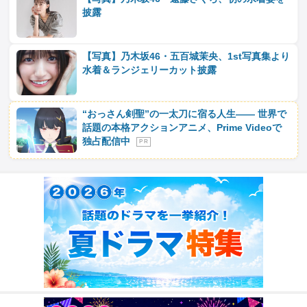
披露
【写真】乃木坂46・五百城茉央、1st写真集より
水着＆ランジェリーカット披露
“おっさん剣聖”の一太刀に宿る人生―― 世界で
話題の本格アクションアニメ、Prime Videoで
独占配信中
P R