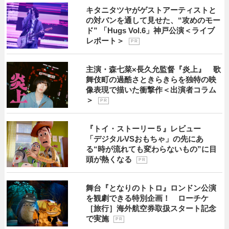
キタニタツヤがゲストアーティストと
の対バンを通して見せた、“攻めのモー
ド” 「Hugs Vol.6」神戸公演＜ライブ
レポート＞
P R
主演・森七菜×長久允監督『炎上』 歌
舞伎町の過酷さときらきらを独特の映
像表現で描いた衝撃作＜出演者コラム
＞
P R
『トイ・ストーリー５』レビュー
「デジタルVSおもちゃ」の先にあ
る“時が流れても変わらないもの”に目
頭が熱くなる
P R
舞台『となりのトトロ』ロンドン公演
を観劇できる特別企画！ ローチケ
［旅行］海外航空券取扱スタート記念
で実施
P R