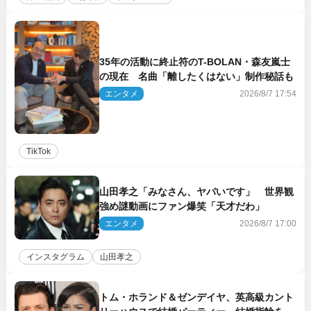
35年の活動に終止符のT-BOLAN・森友嵐士
の現在 名曲「離したくはない」制作秘話も
エンタメ
2026/8/7 17:54
TikTok
山田孝之「みなさん、ヤバいです」 世界観
強め謎動画にファン爆笑「天才だわ」
エンタメ
2026/8/7 17:00
インスタグラム
山田孝之
トム・ホランド＆ゼンデイヤ、英高級カント