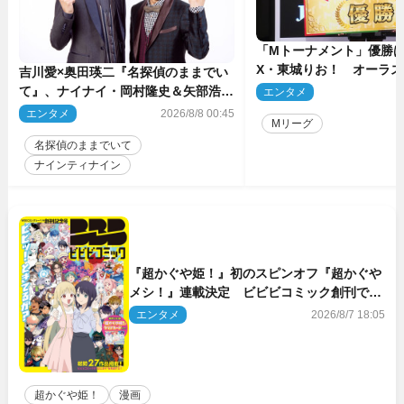
「Mトーナメント」優勝はB
X・東城りお！ オーラ
吉川愛×奥田瑛二『名探偵のままでい
後は自ら和了って幕引き
て』、ナイナイ・岡村隆史＆矢部浩之
エンタメ
2
のゲスト出演が決定！
エンタメ
2026/8/8 00:45
Mリーグ
名探偵のままでいて
ナインティナイン
『超かぐや姫！』初のスピンオフ『超かぐや
メシ！』連載決定 ビビビコミック創刊で31
作品一挙公開
エンタメ
2026/8/7 18:05
超かぐや姫！
漫画