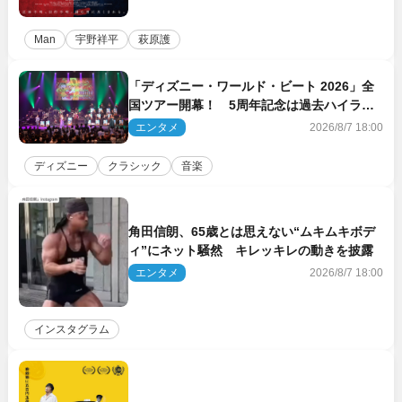
Man
宇野祥平
萩原護
「ディズニー・ワールド・ビート 2026」全
国ツアー開幕！ 5周年記念は過去ハイライ
ト＆クルーズ旅を大満喫！【潜入レポート】
エンタメ
2026/8/7 18:00
ディズニー
クラシック
音楽
角田信朗、65歳とは思えない“ムキムキボデ
ィ”にネット騒然 キレッキレの動きを披露
エンタメ
2026/8/7 18:00
インスタグラム