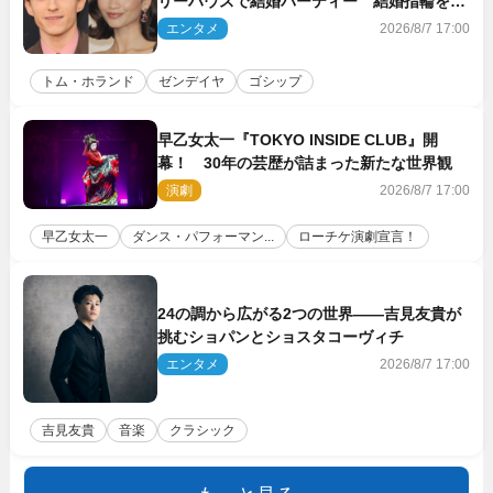
リーハウスで結婚パーティー 結婚指輪を身
に着けたトムも初キャッチ
エンタメ
2026/8/7 17:00
トム・ホランド
ゼンデイヤ
ゴシップ
早乙女太一『TOKYO INSIDE CLUB』開
幕！ 30年の芸歴が詰まった新たな世界観
演劇
2026/8/7 17:00
早乙女太一
ダンス・パフォーマン...
ローチケ演劇宣言！
24の調から広がる2つの世界――吉見友貴が
挑むショパンとショスタコーヴィチ
エンタメ
2026/8/7 17:00
吉見友貴
音楽
クラシック