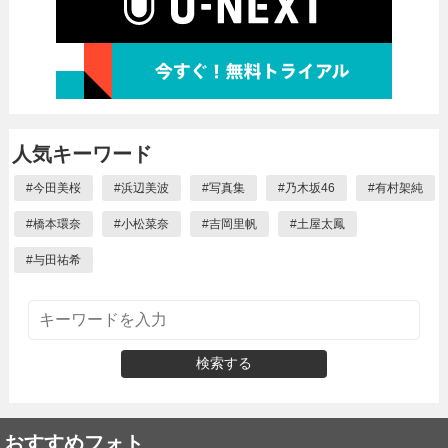
人気キーワード
#
今田美桜
#
浜辺美波
#
写真集
#
乃木坂46
#
有村架純
#
橋本環奈
#
小松菜奈
#
吉岡里帆
#
土屋太鳳
#
与田祐希
検索する
おすすめフォト