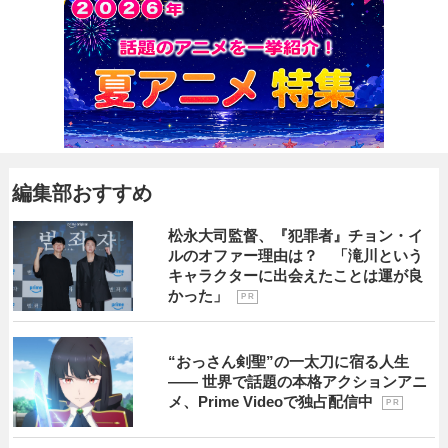
編集部おすすめ
松永大司監督、『犯罪者』チョン・イ
ルのオファー理由は？ 「滝川という
キャラクターに出会えたことは運が良
かった」
P R
“おっさん剣聖”の一太刀に宿る人生
―― 世界で話題の本格アクションアニ
メ、Prime Videoで独占配信中
P R