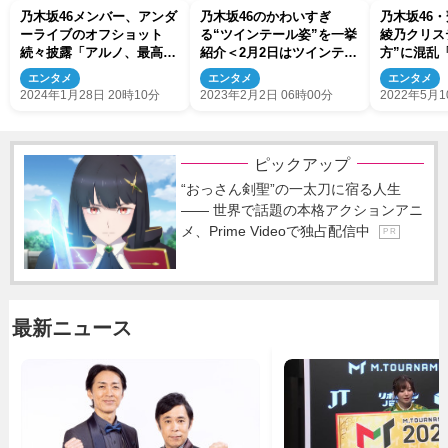
乃木坂46メンバー、アンダ
乃木坂46のかわいすぎ
乃木坂46
ーライブのオフショット
る“ツインテール姿”を一挙
綾乃クリス
続々披露「アルノ、最高の
紹介＜2月2日はツインテー
方”に混乱
座長ありがとう」
ルの日＞
ん？」
エンタメ
エンタメ
エンタメ
2024年1月28日 20時10分
2023年2月2日 06時00分
2022年5月1
ピックアップ
“おっさん剣聖”の一太刀に宿る人生
―― 世界で話題の本格アクションアニ
メ、Prime Videoで独占配信中
P R
最新ニュース