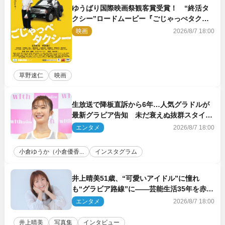
ゆうばり国際映画祭観客賞受賞！ “終活タ
クシー”ロードムービー『ごじゃっぺタクシ
ー』10月公開＆予告解禁
映画
2026/8/7 18:00
草野速仁
映画
生放送で降板直訴から6年…人気グラドルが
最新グラビア告知 未だ衰えぬ抜群スタイル
に反響
エンタメ
2026/8/7 18:00
小倉ゆうか（小倉優香...
インスタグラム
井上晴美51歳、“可愛いアイドル”に憧れ
も“グラビア路線”に――芸能生活35年を赤
裸々に語る 27年ぶりに写真集発売
エンタメ
2026/8/7 18:00
井上晴美
写真集
インタビュー